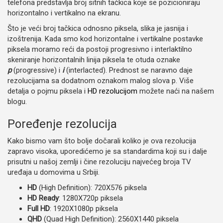
telefona predstavlja broj sitnih tačkica koje se pozicioniraju
horizontalno i vertikalno na ekranu.
Što je veći broj tačkica odnosno piksela, slika je jasnija i
izoštrenija. Kada smo kod horizontalne i vertikalne postavke
piksela moramo reći da postoji progresivno i interlaktilno
skeniranje horizontalnih linija piksela te otuda oznake
p
(progressive) i
i
(interlacted). Prednost se naravno daje
rezolucijama sa dodatnom oznakom malog slova p. Više
detalja o pojmu piksela i
HD rezolucijom
možete naći na našem
blogu.
Poređenje rezolucija
Kako bismo vam što bolje dočarali koliko je ova rezolucija
zapravo visoka, uporedićemo je sa standardima koji su i dalje
prisutni u našoj zemlji i čine rezoluciju najvećeg broja TV
uređaja u domovima u Srbiji.
HD
(High Definition): 720X576 piksela
HD Ready
: 1280X720p piksela
Full HD
: 1920X1080p piksela
QHD
(Quad High Definition): 2560X1440 piksela