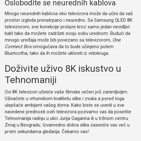
Oslobodite se neurednih kablova
Mnogo neurednih kablova oko televizora može da učini da vaš
prostor izgleda prenatrpano i neuredno. Sa Samsung QLED 8K
televizorom, sve konekcije prolaze kroz samo jedan nevidljivi
kabl tako da možete zadržati svoju sobu urednom.
Budući da
mnogo uređaja može biti povezano sa televizorom,
One
Connect Box
omogućava da to bude učinjeno putem
Bluetootha, tako da ih možete ukloniti iz vidokruga.
Doživite uživo 8K iskustvo u
Tehnomaniji
Ovi 8K televizori učiniće vaše filmske večeri još zanimljivijim.
Uživaćete u vrhunskom kvalitetu slike i zvuka a pored toga
ulepšaće ambijent vašeg doma. Kako biste se uverili u sve
navedene prednosti ovih televizora pozivamo vas da posetite
Tehnomanija radnju u ulici Jurija Gagarina ili u tržnom centru
Zmaj u Beogradu. Izvanredno dobra slika zaseniće vas već u
prvim sekundama gledanja. Čekamo vas!