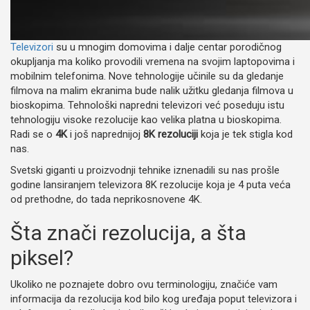
Televizori
su u mnogim domovima i dalje centar porodičnog
okupljanja ma koliko provodili vremena na svojim laptopovima i
mobilnim telefonima. Nove tehnologije učinile su da gledanje
filmova na malim ekranima bude nalik užitku gledanja filmova u
bioskopima. Tehnološki napredni televizori već poseduju istu
tehnologiju visoke rezolucije kao velika platna u bioskopima.
Radi se o
4K
i još naprednijoj
8K rezoluciji
koja je tek stigla kod
nas.
Svetski giganti u proizvodnji tehnike iznenadili su nas prošle
godine lansiranjem televizora 8K rezolucije koja je 4 puta veća
od prethodne, do tada neprikosnovene 4K.
Šta znači rezolucija, a šta
piksel?
Ukoliko ne poznajete dobro ovu terminologiju, značiće vam
informacija da rezolucija kod bilo kog uređaja poput televizora i