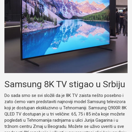
Samsung 8K TV stigao u Srbiju
Do sada smo se svi složili da je 8K TV zaista nešto posebno i
zato ćemo vam predstaviti najnoviji model Samsung televizora
koji je dostupan ekskluzivno u Tehnomaniji. Samsung Q900R 8K
QLED TV dostupan je u tri veličine: 65, 75 i 85 inča koje možete
pogledati u Tehnomanija radnjama u ulici Jurija Gagarina i u
tržnom centru Zmaj u Beogradu. Možete se uživo uveriti u sve