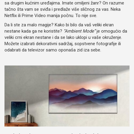
sa drugim kućnim uređajima. Imate omiljeni žanr? On razume
tačno šta vam se sviđa i predlaže više sličnog za vas. Neka
Netflix ili Prime Video manija počnu. To nije sve.
Da li ste za malo magije? Kako bi bilo da vaš veliki ekran
nestane kada ga ne koristite?
“Ambient Mode”
je omogućio da
veliki crni ekran nestane i da se lako uklopi u vaše okruženje.
Možete izabrati dekorativni sadržaj, sopstvene fotografije ili
odabrati da televizor samo oponaša zid iza sebe.