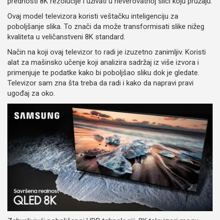
prednosti 8K rezolucije i uživati u neverovatnoj slici koju pružaju.
Ovaj model televizora koristi veštačku inteligenciju za
poboljšanje slika. To znači da može transformisati slike nižeg
kvaliteta u veličanstveni 8K standard.
Način na koji ovaj televizor to radi je izuzetno zanimljiv. Koristi
alat za mašinsko učenje koji analizira sadržaj iz više izvora i
primenjuje te podatke kako bi poboljšao sliku dok je gledate.
Televizor sam zna šta treba da radi i kako da napravi pravi
ugođaj za oko.