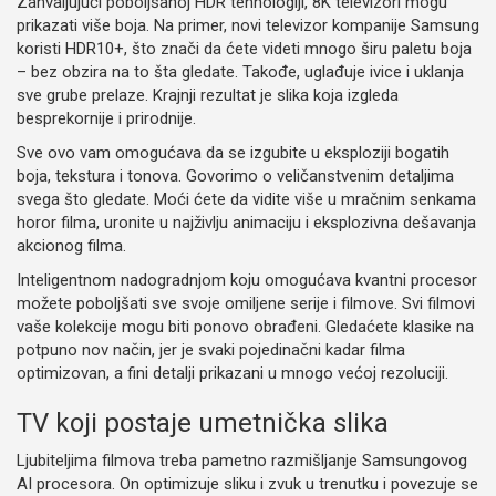
Zahvaljujući poboljšanoj HDR tehnologiji, 8K televizori mogu
prikazati više boja. Na primer, novi televizor kompanije Samsung
koristi HDR10+, što znači da ćete videti mnogo širu paletu boja
– bez obzira na to šta gledate. Takođe, uglađuje ivice i uklanja
sve grube prelaze. Krajnji rezultat je slika koja izgleda
besprekornije i prirodnije.
Sve ovo vam omogućava da se izgubite u eksploziji bogatih
boja, tekstura i tonova. Govorimo o veličanstvenim detaljima
svega što gledate. Moći ćete da vidite više u mračnim senkama
horor filma, uronite u najživlju animaciju i eksplozivna dešavanja
akcionog filma.
Inteligentnom nadogradnjom koju omogućava kvantni procesor
možete poboljšati sve svoje omiljene serije i filmove. Svi filmovi
vaše kolekcije mogu biti ponovo obrađeni. Gledaćete klasike na
potpuno nov način, jer je svaki pojedinačni kadar filma
optimizovan, a fini detalji prikazani u mnogo većoj rezoluciji.
TV koji postaje umetnička slika
Ljubiteljima filmova treba pametno razmišljanje Samsungovog
AI procesora. On optimizuje sliku i zvuk u trenutku i povezuje se