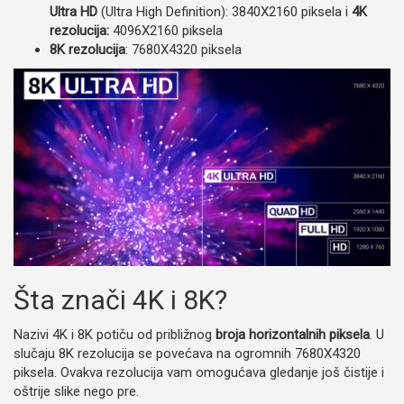
Ultra HD
(Ultra High Definition): 3840X2160 piksela i
4K
rezolucija:
4096X2160 piksela
8K rezolucija
: 7680X4320 piksela
Šta znači 4K i 8K?
Nazivi 4K i 8K potiču od približnog
broja horizontalnih piksela
. U
slučaju 8K rezolucija se povećava na ogromnih 7680X4320
piksela. Ovakva rezolucija vam omogućava gledanje još čistije i
oštrije slike nego pre.