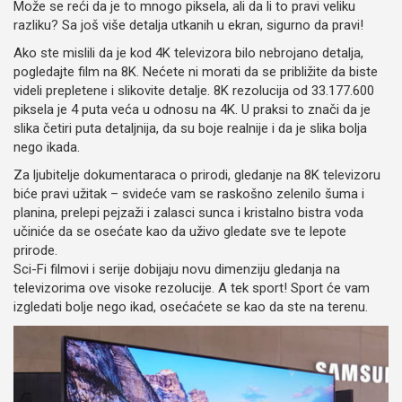
Može se reći da je to mnogo piksela, ali da li to pravi veliku
razliku? Sa još više detalja utkanih u ekran, sigurno da pravi!
Ako ste mislili da je kod 4K televizora bilo nebrojano detalja,
pogledajte film na 8K. Nećete ni morati da se približite da biste
videli prepletene i slikovite detalje. 8K rezolucija od 33.177.600
piksela je 4 puta veća u odnosu na 4K. U praksi to znači da je
slika četiri puta detaljnija, da su boje realnije i da je slika bolja
nego ikada.
Za ljubitelje dokumentaraca o prirodi, gledanje na 8K televizoru
biće pravi užitak – svideće vam se raskošno zelenilo šuma i
planina, prelepi pejzaži i zalasci sunca i kristalno bistra voda
učiniće da se osećate kao da uživo gledate sve te lepote
prirode.
Sci-Fi filmovi i serije dobijaju novu dimenziju gledanja na
televizorima ove visoke rezolucije. A tek sport! Sport će vam
izgledati bolje nego ikad, osećaćete se kao da ste na terenu.