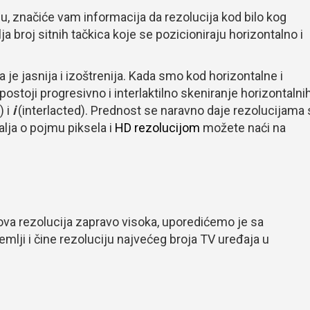
u, značiće vam informacija da rezolucija kod bilo kog
ja broj sitnih tačkica koje se pozicioniraju horizontalno i
a je jasnija i izoštrenija. Kada smo kod horizontalne i
ostoji progresivno i interlaktilno skeniranje horizontalni
 i
i
(interlacted). Prednost se naravno daje rezolucijama 
lja o pojmu piksela i
HD rezolucijom
možete naći na
 ova rezolucija zapravo visoka, uporedićemo je sa
zemlji i čine rezoluciju najvećeg broja TV uređaja u