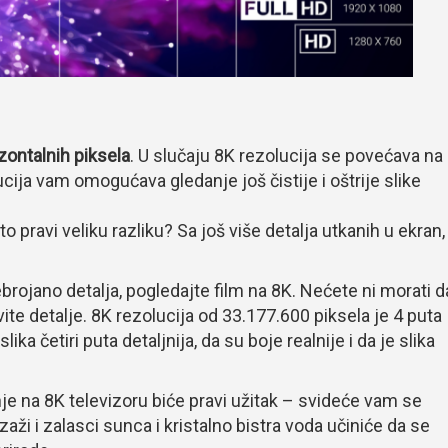
zontalnih piksela
. U slučaju 8K rezolucija se povećava na
ja vam omogućava gledanje još čistije i oštrije slike
to pravi veliku razliku? Sa još više detalja utkanih u ekran,
ebrojano detalja, pogledajte film na 8K. Nećete ni morati d
kovite detalje. 8K rezolucija od 33.177.600 piksela je 4 puta
ika četiri puta detaljnija, da su boje realnije i da je slika
je na 8K televizoru biće pravi užitak – svideće vam se
zaži i zalasci sunca i kristalno bistra voda učiniće da se