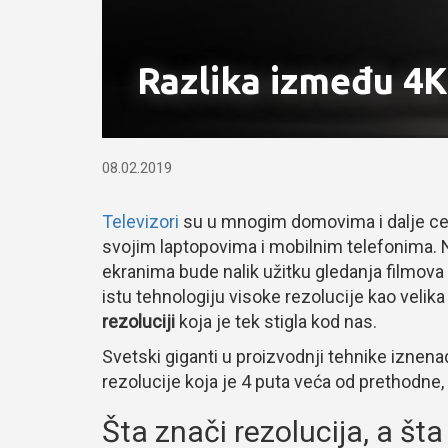
Razlika između 4K 
08.02.2019
Televizori
su u mnogim domovima i dalje cen
svojim laptopovima i mobilnim telefonima. N
ekranima bude nalik užitku gledanja filmova
istu tehnologiju visoke rezolucije kao velik
rezoluciji
koja je tek stigla kod nas.
Svetski giganti u proizvodnji tehnike iznena
rezolucije koja je 4 puta veća od prethodne
Šta znači rezolucija, a šta