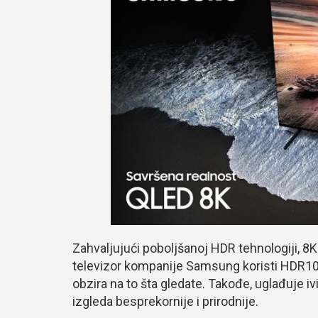
Zahvaljujući poboljšanoj HDR tehnologiji, 8K
televizor kompanije Samsung koristi HDR10+,
obzira na to šta gledate. Takođe, uglađuje ivi
izgleda besprekornije i prirodnije.