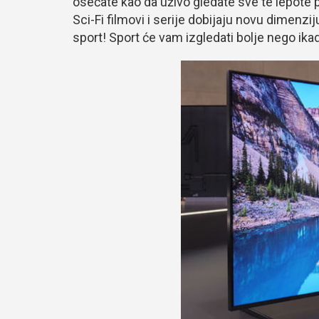
osećate kao da uživo gledate sve te lepote p
Sci-Fi filmovi i serije dobijaju novu dimenzi
sport! Sport će vam izgledati bolje nego ika