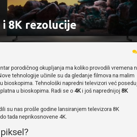
i 8K rezolucije
tar porodičnog okupljanja ma koliko provodili vremena 
ove tehnologije učinile su da gledanje filmova na malim
 u bioskopima. Tehnološki napredni televizori već posedu
a platna u bioskopima. Radi se o
4K
i još naprednijoj
8K
dili su nas prošle godine lansiranjem televizora 8K
, do tada neprikosnovene 4K.
 piksel?