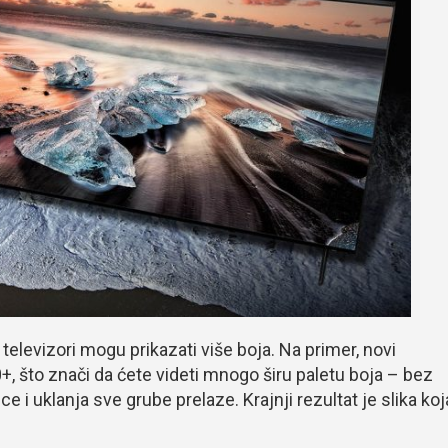
 televizori mogu prikazati više boja. Na primer, novi
 što znači da ćete videti mnogo širu paletu boja – bez
ce i uklanja sve grube prelaze. Krajnji rezultat je slika koj