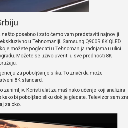
rbiju
ta nešto posebno i zato ćemo vam predstaviti najnoviji
n ekskluzivno u Tehnomaniji. Samsung Q900R 8K QLED
nča koje možete pogledati u Tehnomanija radnjama u ulici
ogradu. Možete se uživo uveriti u sve prednosti 8K
 pružaju.
igenciju za poboljšanje slika. To znači da može
nstveni 8K standard.
no zanimljiv. Koristi alat za mašinsko učenje koji analizira
e kako bi poboljšao sliku dok je gledate. Televizor sam zn
aj za oko.