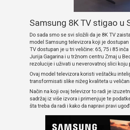
Samsung 8K TV stigao u S
Do sada smo se svi složili da je 8K TV zais
model Samsung televizora koji je dostupa
TV dostupan je u tri veličine: 65, 75 i 85 i
Jurija Gagarina i u tržnom centru Zmaj u Be
rezolucije i uživati u neverovatnoj slici koju
Ovaj model televizora koristi veštačku intel
transformisati slike nižeg kvaliteta u veliča
Način na koji ovaj televizor to radi je izuzet
sadržaj iz više izvora i primenjuje te podatk
šta treba da radi i kako da napravi pravi ugođ