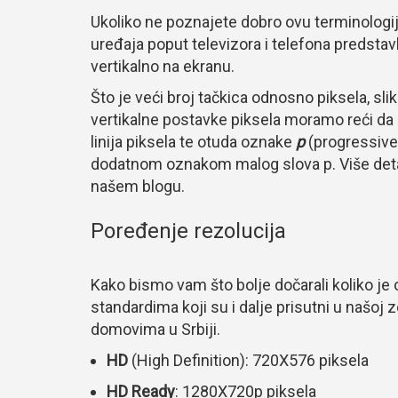
Ukoliko ne poznajete dobro ovu terminologij
uređaja poput televizora i telefona predstavl
vertikalno na ekranu.
Što je veći broj tačkica odnosno piksela, slik
vertikalne postavke piksela moramo reći da p
linija piksela te otuda oznake
p
(progressive)
dodatnom oznakom malog slova p. Više deta
našem blogu.
Poređenje rezolucija
Kako bismo vam što bolje dočarali koliko je
standardima koji su i dalje prisutni u našoj 
domovima u Srbiji.
HD
(High Definition): 720X576 piksela
HD Ready
: 1280X720p piksela