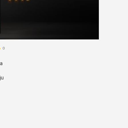
0
na
ju