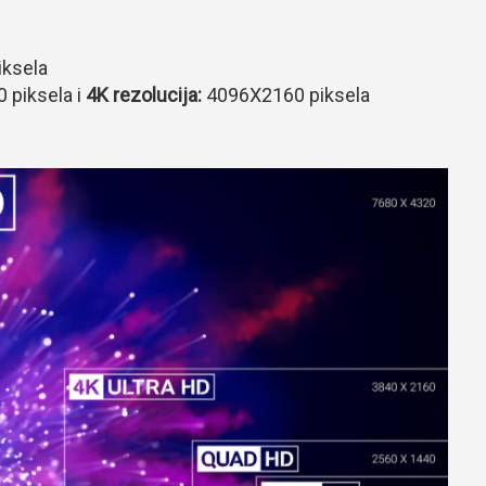
iksela
0 piksela i
4K
rezolucija:
4096X2160 piksela