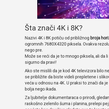
Šta znači 4K i 8K?
Nazivi 4K i 8K potiču od približnog
broja hori
ogromnih 7680X4320 piksela. Ovakva rezoluci
nego pre.
Može se reći da je to mnogo piksela, ali da li 
sigurno da pravi!
Ako ste mislili da je kod 4K televizora bilo n
se približite da biste videli prepletene i sli
veća u odnosu na 4K. U praksi to znači da je sl
bolja nego ikada.
Za ljubitelje dokumentaraca o prirodi, gledan
raskošno zelenilo šuma i planina, prelepi pej