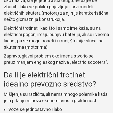
oko naziva, šta je jedno a šta drugo, ne dajte se
zbuniti. Iako se polako pojavljuju i prvi modeli
električnih skutera (motora) za njih je karatkeristična
nešto glomaznija konstrukcija.
Električni trotineti, kao što i samo ime kaže, su na
električni pogon, imaju punjivu bateriju, ali su i veoma
lagani, pa se mogu poneti i u ruci, što nije slučaj sa
skuterima (motorima).
Zapravo, glavni problem oko imena stvorio se
preuzimanjem engleskog naziva „electric scooters”.
Da li je električni trotinet
idealno prevozno sredstvo?
Mišljenja su različita, ali nema mnogo polemike kada
je u pitanju njihova ekonomičnost i praktičnost.
Voze se jednostavno i lako