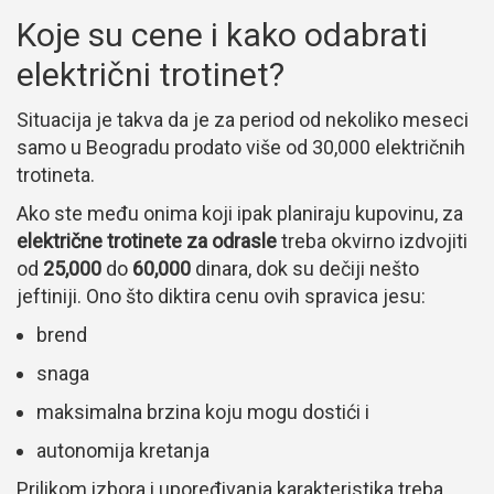
Koje su cene i kako odabrati
električni trotinet?
Situacija je takva da je za period od nekoliko meseci
samo u Beogradu prodato više od 30,000 električnih
trotineta.
Ako ste među onima koji ipak planiraju kupovinu, za
električne trotinete za odrasle
treba okvirno izdvojiti
od
25,000
do
60,000
dinara, dok su dečiji nešto
jeftiniji. Ono što diktira cenu ovih spravica jesu:
brend
snaga
maksimalna brzina koju mogu dostići i
autonomija kretanja
Prilikom izbora i upoređivanja karakteristika treba