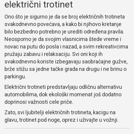
električni trotinet
Ono što je sigurno je da se broj električnih trotineta
svakodnevno povećava, a kako bi njihovo kretanje
bilo bezbedno potrebno je urediti određena pravila.
Neosporno je da svojim vlasnicima štede vreme i
novac na putu do posla i nazad, a svim rekreativcima
pružaju zabavu i relaksaciju. Svi oni koji ih
svakodnevno koriste izbegavaju saobraćajne gužve,
brže stižu sa jedne tačke grada na drugu i ne brinu o
parkingu.
Električni trotineti predstavljaju odličnu alternativu
automobilima, dok ekološki momenat još dodatno
doprinosi važnosti cele priče.
Zato, svi ljubitelji električnih trotineta, kacigu na
glavu, trotinet pod noge, oprez i uživajte u vožnji.