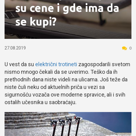
su cene i gde ima da
se kupi?
27.08.2019
0
U vest da su
električni trotineti
zagospodarili svetom
nismo mnogo čekali da se uverimo. Teško da ih
prethodnih dana niste videli na ulicama. Još teže da
niste čuli neku od aktuelnih priča u vezi sa
sigurnošću vozača ove moderne spravice, ali i svih
ostalih učesnika u saobraćaju.