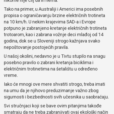
nikome nije cilj da ih nema.
Tako na primer, u Australiji i Americi ima posebnih
propisa o ograničavanju brzine električnih trotineta
na 10 km/h. U nekim krajevima SAD-a i Evrope
potpuno je zabranjeno kretanje električnih trotineta
trotoarom, kao i zabrana vožnje deci mlađoj od 14
godina, dok se u Sloveniji strogo kažnjava svako
nepoštovanje postojećih pravila.
U našoj okolini, nedavno je u Tivtu stupilo na snagu
posebno pravilo o zabrani kretanja biciklima i
električnim trotinetima na šetalištu u određeno
vreme.
Iako će mnogi ove mere shvatiti strogo, treba imati
na umu da je njihovo preduzimanje važno zbog
sigurnosti i bezbednosti svih učesnika u saobraćaju.
Svi stručnjaci koji se bave ovim pitanjima takođe
smatraju da ne treba zabranjivati ovaj ekološki način