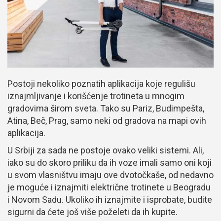
Postoji nekoliko poznatih aplikacija koje regulišu
iznajmljivanje i korišćenje trotineta u mnogim
gradovima širom sveta. Tako su Pariz, Budimpešta,
Atina, Beč, Prag, samo neki od gradova na mapi ovih
aplikacija.
U Srbiji za sada ne postoje ovako veliki sistemi. Ali,
iako su do skoro priliku da ih voze imali samo oni koji
u svom vlasništvu imaju ove dvotočkaše, od nedavno
je moguće i iznajmiti električne trotinete u Beogradu
i Novom Sadu. Ukoliko ih iznajmite i isprobate, budite
sigurni da ćete još više poželeti da ih kupite.