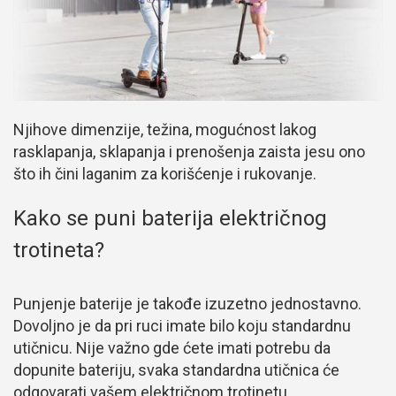
Njihove dimenzije, težina, mogućnost lakog
rasklapanja, sklapanja i prenošenja zaista jesu ono
što ih čini laganim za korišćenje i rukovanje.
Kako se puni baterija električnog
trotineta?
Punjenje baterije je takođe izuzetno jednostavno.
Dovoljno je da pri ruci imate bilo koju standardnu
utičnicu. Nije važno gde ćete imati potrebu da
dopunite bateriju, svaka standardna utičnica će
odgovarati vašem električnom trotinetu.