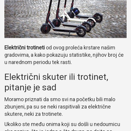
Električni trotineti
od ovog proleća krstare našim
gradovima, a kako pokazuju statistike, njihov broj će
u narednom periodu tek rasti.
Električni skuter ili trotinet,
pitanje je sad
Moramo priznati da smo svi na početku bili malo
zbunjeni, pa su se neki raspitivali za električne
skutere, neki za trotinete.
Ukoliko ste među onima koji su došli u nedoumicu