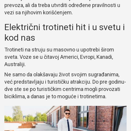
prevoza, ali da treba utvrditi određene pravilnosti u
vezi sa njihovim korišćenjem.
Električni trotineti hit i u svetu i
kod nas
Trotineti na struju su masovno u upotrebi širom
sveta. Voze se u čitavoj Americi, Evropi, Kanadi,
Australiji.
Ne samo da olakšavaju život svojim sugrađanima,
već predstavljaju i turističku atrakciju. Do pre godinu-
dve ste se po turističkim centrima mogli provozati
biciklima, a danas je to moguće i trotinetima.