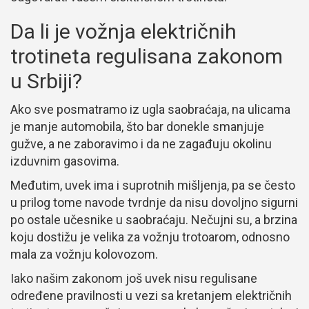
Da li je vožnja električnih
trotineta regulisana zakonom
u Srbiji?
Ako sve posmatramo iz ugla saobraćaja, na ulicama
je manje automobila, što bar donekle smanjuje
gužve, a ne zaboravimo i da ne zagađuju okolinu
izduvnim gasovima.
Međutim, uvek ima i suprotnih mišljenja, pa se često
u prilog tome navode tvrdnje da nisu dovoljno sigurni
po ostale učesnike u saobraćaju. Nečujni su, a brzina
koju dostižu je velika za vožnju trotoarom, odnosno
mala za vožnju kolovozom.
Iako našim zakonom još uvek nisu regulisane
određene pravilnosti u vezi sa kretanjem električnih