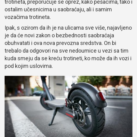
trotineta, preporučuje se oprez, kako pešacima, tako i
ostalim učesnicima u saobraćaju, ali i samim
vozačima trotineta.
Ipak, s ozirom da ih je na ulicama sve više, najavljeno
je da će novi zakon o bezbednosti saobraćaja
obuhvatati i ova nova prevozna sredstva. On bi
trebalo da odgovori na sve nedoumice u vezi sa tim
kuda smeju da se kreću trotineti, ko može da ih vozi i
pod kojim uslovima.