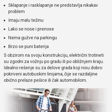
Sklapanje i rasklapanje ne predstavlja nikakav
problem
Imaju malu težinu
Lako se nose i prenose
Nema gužve na parkingu
Brzo se puni baterija
S obzirom na svoju konstrukciju, električni trotineti
su zgodni za vožnju po gradu ili po obližnjem kraju.
Idealno rešenje su za delove grada koji nisu dobro
pokriveni autobuskim linijama, čije se razdaljine
obično prelaze pešice ili čak automobilom.