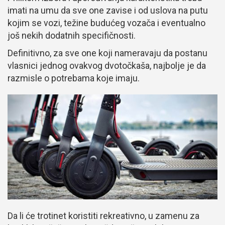
imati na umu da sve one zavise i od uslova na putu
kojim se vozi, težine budućeg vozača i eventualno
još nekih dodatnih specifičnosti.
Definitivno, za sve one koji nameravaju da postanu
vlasnici jednog ovakvog dvotočkaša, najbolje je da
razmisle o potrebama koje imaju.
Da li će trotinet koristiti rekreativno, u zamenu za