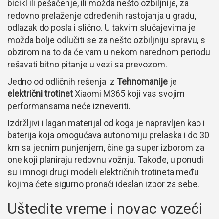
bicikl ili pešačenje, ili možda nešto ozbiljnije, za
redovno prelaženje određenih rastojanja u gradu,
odlazak do posla i slično. U takvim slučajevima je
možda bolje odlučiti se za nešto ozbiljniju spravu, s
obzirom na to da će vam u nekom narednom periodu
rešavati bitno pitanje u vezi sa prevozom.
Jedno od odličnih rešenja iz
Tehnomanije
je
električni trotinet
Xiaomi M365 koji vas svojim
performansama neće izneveriti.
Izdržljivi i lagan materijal od koga je napravljen kao i
baterija koja omogućava autonomiju prelaska i do 30
km sa jednim punjenjem, čine ga super izborom za
one koji planiraju redovnu vožnju. Takođe, u ponudi
su i mnogi drugi modeli električnih trotineta među
kojima ćete sigurno pronaći idealan izbor za sebe.
Uštedite vreme i novac vozeći