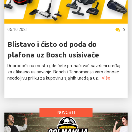
05.10.2021
0
Blistavo i čisto od poda do
plafona uz Bosch usisivače
Dobrodošli na mesto gde ćete pronaći vaš savršeni uređaj
za efikasno usisavanje. Bosch i Tehnomanija vam donose
neodoljivu priliku za kupovinu sjajnih uređaja uz...
Više
NOVOSTI