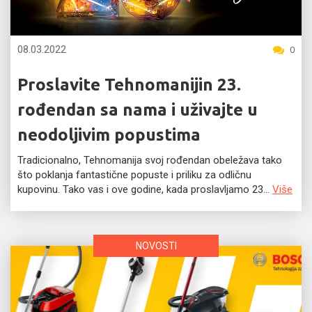
08.03.2022
0
Proslavite Tehnomanijin 23.
rođendan sa nama i uživajte u
neodoljivim popustima
Tradicionalno, Tehnomanija svoj rođendan obeležava tako
što poklanja fantastične popuste i priliku za odličnu
kupovinu. Tako vas i ove godine, kada proslavljamo 23...
Više
NOVOSTI