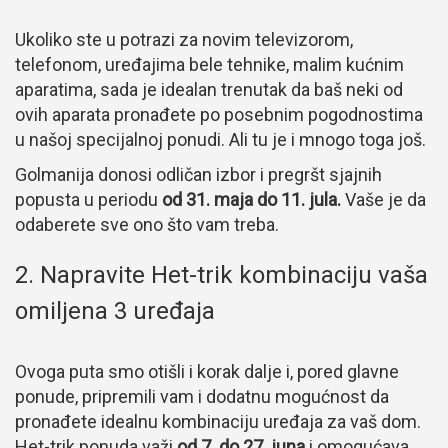
Ukoliko ste u potrazi za novim televizorom,
telefonom, uređajima bele tehnike, malim kućnim
aparatima, sada je idealan trenutak da baš neki od
ovih aparata pronađete po posebnim pogodnostima
u našoj specijalnoj ponudi. Ali tu je i mnogo toga još.
Golmanija donosi odličan izbor i pregršt sjajnih
popusta u periodu
od 31. maja do 11. jula.
Vaše je da
odaberete sve ono što vam treba.
2. Napravite Het-trik kombinaciju vaša
omiljena 3 uređaja
Ovoga puta smo otišli i korak dalje i, pored glavne
ponude, pripremili vam i dodatnu mogućnost da
pronađete idealnu kombinaciju uređaja za vaš dom.
Het-trik ponuda važi
od 7. do 27. juna
i omogućava