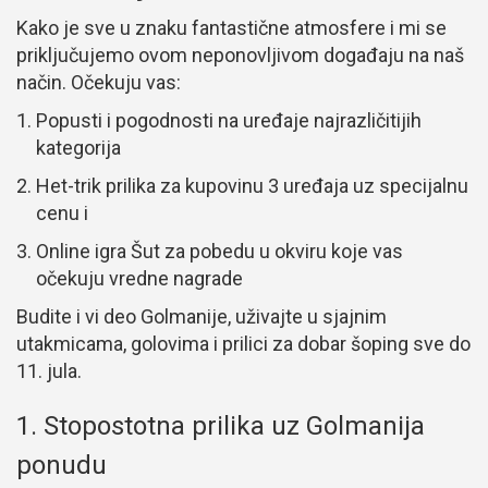
Kako je sve u znaku fantastične atmosfere i mi se
priključujemo ovom neponovljivom događaju na naš
način. Očekuju vas:
Popusti i pogodnosti na uređaje najrazličitijih
kategorija
Het-trik prilika za kupovinu 3 uređaja uz specijalnu
cenu i
Online igra Šut za pobedu u okviru koje vas
očekuju vredne nagrade
Budite i vi deo Golmanije, uživajte u sjajnim
utakmicama, golovima i prilici za dobar šoping sve do
11. jula.
1. Stopostotna prilika uz Golmanija
ponudu