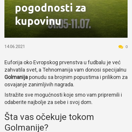
pogodnosti za
kupovinu
14.06.2021
0
Euforija oko Evropskog prvenstva u fudbalu je već
zahvatila svet, a Tehnomanija vam donosi specijalnu
Golmanija
ponudu sa brojnim popustima i prilikom za
osvajanje zanimljivih nagrada.
Istražite sve mogućnosti koje smo vam pripremili i
odaberite najbolje za sebe i svoj dom.
Šta vas očekuje tokom
Golmanije?