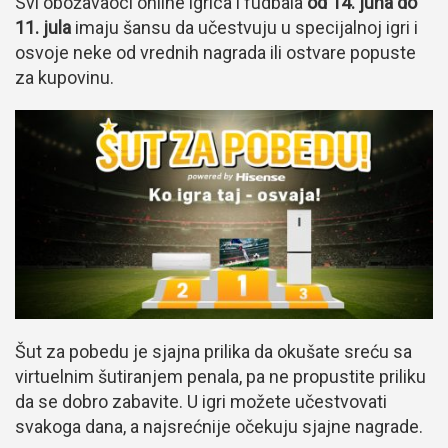
Svi obožavaoci online igrica i fudbala
od 14. juna do
11. jula
imaju šansu da učestvuju u specijalnoj igri i
osvoje neke od vrednih nagrada ili ostvare popuste
za kupovinu.
Šut za pobedu je sjajna prilika da okušate sreću sa
virtuelnim šutiranjem penala, pa ne propustite priliku
da se dobro zabavite. U igri možete učestvovati
svakoga dana, a najsrećnije očekuju sjajne nagrade.