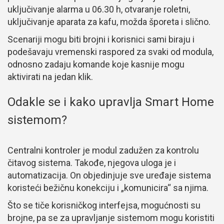
uključivanje alarma u 06.30 h, otvaranje roletni,
uključivanje aparata za kafu, možda šporeta i slično.
Scenariji mogu biti brojni i korisnici sami biraju i
podešavaju vremenski raspored za svaki od modula,
odnosno zadaju komande koje kasnije mogu
aktivirati na jedan klik.
Odakle se i kako upravlja Smart Home
sistemom?
Centralni kontroler je modul zadužen za kontrolu
čitavog sistema. Takođe, njegova uloga je i
automatizacija. On objedinjuje sve uređaje sistema
koristeći bežičnu konekciju i „komunicira“ sa njima.
Što se tiče korisničkog interfejsa, mogućnosti su
brojne, pa se za upravljanje sistemom mogu koristiti