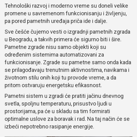
Tehnološki razvoj i moderno vreme su doneli velike
promene u savremenom funkcionisanju i življenju,
pa pored pametnih uređaja priča ide i dalje.
Sve češće čujemo vesti o izgradnji pametnih zgrada
u Beogradu, a takvih primera će sigurno biti i šire.
Pametne zgrade nisu samo objekti koji su
određenim sistemima automatizovani za
funkcionisanje. Zgrade su pametne samo onda kada
se prilagođavaju trenutnim aktivnostima, navikama i
životnom stilu onih koji tu provode vreme, a da
pritom ostvaruju energetsku efikasnost.
Pametni sistem u zgradi će pratiti jačinu dnevnog
svetla, spoljnu temperaturu, prisustvo ljudi u
prostorijama, pa će u skladu sa tim formirati
optimalne uslove za boravak i rad. Na taj način će se
izbeći nepotrebno rasipanje energije.