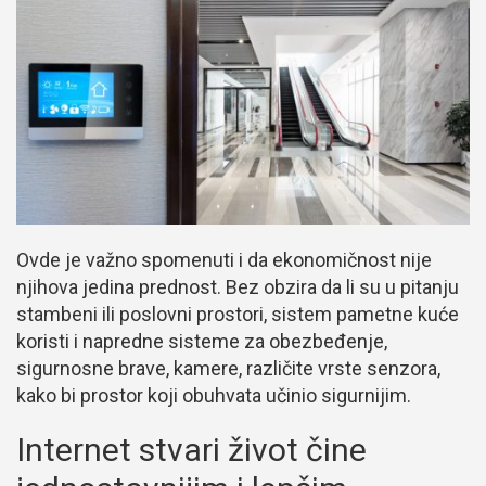
Ovde je važno spomenuti i da ekonomičnost nije
njihova jedina prednost. Bez obzira da li su u pitanju
stambeni ili poslovni prostori, sistem pametne kuće
koristi i napredne sisteme za obezbeđenje,
sigurnosne brave, kamere, različite vrste senzora,
kako bi prostor koji obuhvata učinio sigurnijim.
Internet stvari život čine