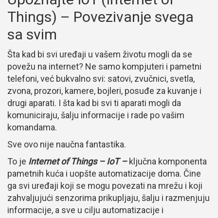
Things) – Povezivanje svega
sa svim
Šta kad bi svi uređaji u vašem životu mogli da se
povežu na internet? Ne samo kompjuteri i pametni
telefoni, već bukvalno svi: satovi, zvučnici, svetla,
zvona, prozori, kamere, bojleri, posuđe za kuvanje i
drugi aparati. I šta kad bi svi ti aparati mogli da
komuniciraju, šalju informacije i rade po vašim
komandama.
Sve ovo nije naučna fantastika.
To je
Internet of Things – IoT –
ključna komponenta
pametnih kuća i uopšte automatizacije doma. Čine
ga svi uređaji koji se mogu povezati na mrežu i koji
zahvaljujući senzorima prikupljaju, šalju i razmenjuju
informacije, a sve u cilju automatizacije i