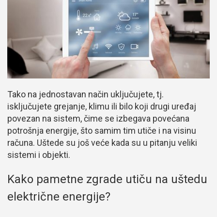
Tako na jednostavan način uključujete, tj.
isključujete grejanje, klimu ili bilo koji drugi uređaj
povezan na sistem, čime se izbegava povećana
potrošnja energije, što samim tim utiče i na visinu
računa. Uštede su još veće kada su u pitanju veliki
sistemi i objekti.
Kako pametne zgrade utiču na uštedu
električne energije?