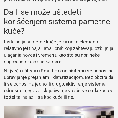
Da li se može uštedeti
korišćenjem sistema pametne
kuće?
Instalacija pametne kuće je za neke elemente
relativno jeftina, ali ima i onih koji zahtevaju ozbiljnija
ulaganja novca i vremena, kao što su npr. neke
napredne nadzorne kamere.
Najveća ušteda u Smart Home sistemu se odnosi na
upravljanje grejanjem i klimatizacijom. Bez obzira da
li se odnosi na jedno ili drugo, aktiviranje sistema,
odnosno njegovo isključivanje vršiće se onda kada vi
to želite, nalazili se kod kuće ili ne.