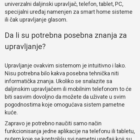
univerzalni daljinski upravljač, telefon, tablet, PC,
specijalni uređaj namenjen za smart home sisteme
ili čak upravljanje glasom.
Da li su potrebna posebna znanja za
upravljanje?
Upravljanje ovakvim sistemom je intuitivno i lako.
Nisu potrebna bilo kakva posebna tehnička niti
informatička znanja. Ukoliko se snalazite sa
daljinskim upravljačem ili mobilnim telefonom to će
biti sasvim dovoljno da možete da uživate u svim
pogodnostima koje omogućava sistem pametne
kuće.
Zapravo je potrebno naučiti samo način
funkcionisanja jedne aplikacije na telefonu ili tabletu,
putem koje se kontrolišu svi pametni uređaji koji su