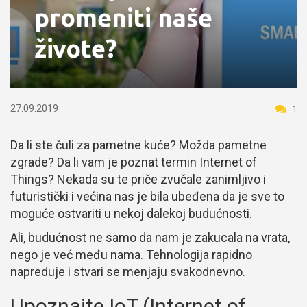
promeniti naše
živote?
27.09.2019
1
Da li ste čuli za pametne kuće? Možda pametne
zgrade? Da li vam je poznat termin Internet of
Things? Nekada su te priče zvučale zanimljivo i
futuristički i većina nas je bila ubeđena da je sve to
moguće ostvariti u nekoj dalekoj budućnosti.
Ali, budućnost ne samo da nam je zakucala na vrata,
nego je već među nama. Tehnologija rapidno
napreduje i stvari se menjaju svakodnevno.
Upoznajte IoT (Internet of