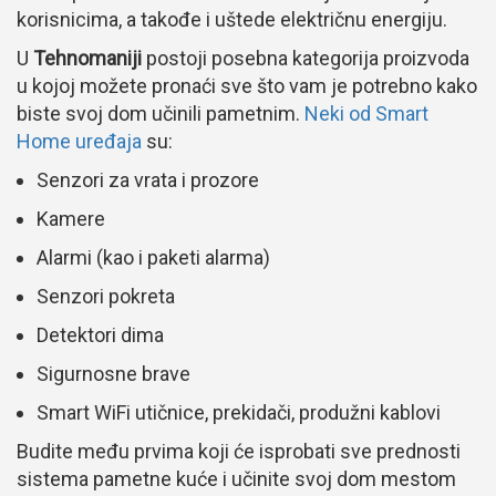
korisnicima, a takođe i uštede električnu energiju.
U
Tehnomaniji
postoji posebna kategorija proizvoda
u kojoj možete pronaći sve što vam je potrebno kako
biste svoj dom učinili pametnim.
Neki od Smart
Home uređaja
su:
Senzori za vrata i prozore
Kamere
Alarmi (kao i paketi alarma)
Senzori pokreta
Detektori dima
Sigurnosne brave
Smart WiFi utičnice, prekidači, produžni kablovi
Budite među prvima koji će isprobati sve prednosti
sistema pametne kuće i učinite svoj dom mestom