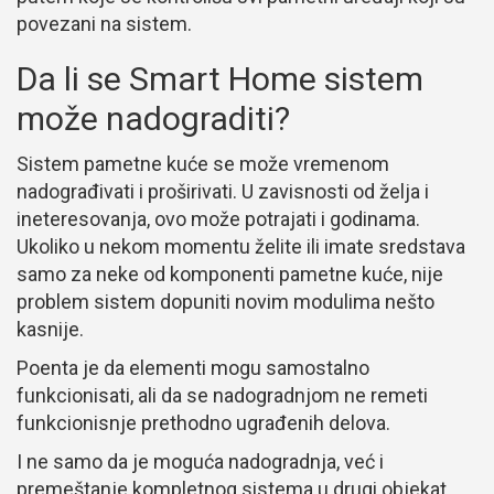
povezani na sistem.
Da li se Smart Home sistem
može nadograditi?
Sistem pametne kuće se može vremenom
nadograđivati i proširivati. U zavisnosti od želja i
ineteresovanja, ovo može potrajati i godinama.
Ukoliko u nekom momentu želite ili imate sredstava
samo za neke od komponenti pametne kuće, nije
problem sistem dopuniti novim modulima nešto
kasnije.
Poenta je da elementi mogu samostalno
funkcionisati, ali da se nadogradnjom ne remeti
funkcionisnje prethodno ugrađenih delova.
I ne samo da je moguća nadogradnja, već i
premeštanje kompletnog sistema u drugi objekat.