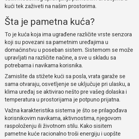
kući tek zaživeti na našim prostorima.
Šta je pametna kuća?
To je kuća koja ima ugrađene različite vrste senzora
koji su povezani sa pametnim uređajima u
domaćinstvu u poseban sistem. Sistemom se može
upravljati na različite načine, a sve u skladu sa
potrebama i navikama korisnika.
Zamislite da stižete kući sa posla, vrata garaže se
sama otvaraju, osvetljenje se uključuje pri ulasku, a
klima uređaj se aktivirao nešto pre vašeg dolaska i
temperatura u prostorijama je potpuno prijatna.
Važna karakteristika sistema je što se prilagođava
korisnikovim navikama, aktivnostima, njegovom
raspoloženju ili životnom stilu. Kako sisitem
pametne kuće racionalno troši energiju i uopšte