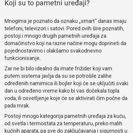
Koji su to pametni uređaji?
Mnogima je poznato da oznaku „smart“ danas imaju
telefoni, televizori i satovi. Pored ovih šire poznatih,
postoji i mnogo drugih pametnih uređaja za
domaćinstvo koji na razne načine mogu doprineti da
pojednostavimo i olakšamo svakodnevno
funkcionisanje.
Zar ne bi bilo idealno da imate frižider koji vam
putem sistema javlja da su se potrošile zalihe
određenih namirnica ili bojler koji će se uključiti svaki
dan u određeno vreme kako bi vas dočekala topla
voda, ili osvetljenje koje će se aktivirati čim počne da
pada mrak.
Postoji mnogo kategorija pametnih uređaja za kuću,
od svetla i termostata za temperaturu, preko malih
kućnih aparata, pa sve do zaključavanja i sigurnosti u