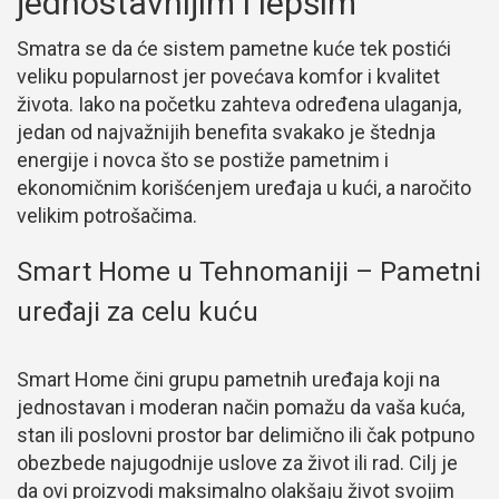
jednostavnijim i lepšim
Smatra se da će sistem pametne kuće tek postići
veliku popularnost jer povećava komfor i kvalitet
života. Iako na početku zahteva određena ulaganja,
jedan od najvažnijih benefita svakako je štednja
energije i novca što se postiže pametnim i
ekonomičnim korišćenjem uređaja u kući, a naročito
velikim potrošačima.
Smart Home u Tehnomaniji – Pametni
uređaji za celu kuću
Smart Home čini grupu pametnih uređaja koji na
jednostavan i moderan način pomažu da vaša kuća,
stan ili poslovni prostor bar delimično ili čak potpuno
obezbede najugodnije uslove za život ili rad. Cilj je
da ovi proizvodi maksimalno olakšaju život svojim