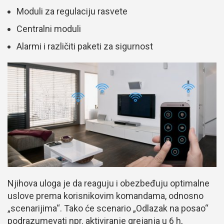
Moduli za regulaciju rasvete
Centralni moduli
Alarmi i različiti paketi za sigurnost
Njihova uloga je da reaguju i obezbeđuju optimalne
uslove prema korisnikovim komandama, odnosno
„scenarijima“. Tako će scenario „Odlazak na posao“
podrazumevati npr. aktiviranje grejanja u 6 h,