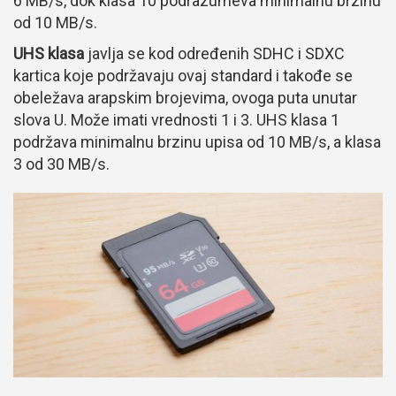
6 MB/s, dok klasa 10 podrazumeva minimalnu brzinu
od 10 MB/s.
UHS klasa
javlja se kod određenih SDHC i SDXC
kartica koje podržavaju ovaj standard i takođe se
obeležava arapskim brojevima, ovoga puta unutar
slova U. Može imati vrednosti 1 i 3. UHS klasa 1
podržava minimalnu brzinu upisa od 10 MB/s, a klasa
3 od 30 MB/s.