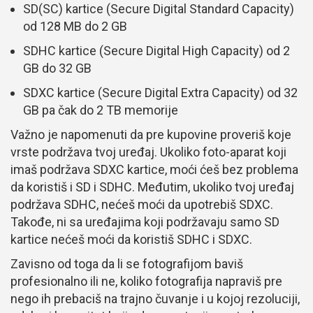
SD(SC) kartice (Secure Digital Standard Capacity)
od 128 MB do 2 GB
SDHC kartice (Secure Digital High Capacity) od 2
GB do 32 GB
SDXC kartice (Secure Digital Extra Capacity) od 32
GB pa čak do 2 TB memorije
Važno je napomenuti da pre kupovine proveriš koje
vrste podržava tvoj uređaj. Ukoliko foto-aparat koji
imaš podržava SDXC kartice, moći ćeš bez problema
da koristiš i SD i SDHC. Međutim, ukoliko tvoj uređaj
podržava SDHC, nećeš moći da upotrebiš SDXC.
Takođe, ni sa uređajima koji podržavaju samo SD
kartice nećeš moći da koristiš SDHC i SDXC.
Zavisno od toga da li se fotografijom baviš
profesionalno ili ne, koliko fotografija napraviš pre
nego ih prebaciš na trajno čuvanje i u kojoj rezoluciji,