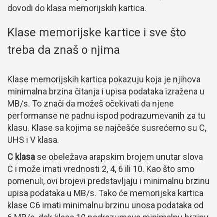
dovodi do klasa memorijskih kartica.
Klase memorijske kartice i sve što
treba da znaš o njima
Klase memorijskih kartica pokazuju koja je njihova
minimalna brzina čitanja i upisa podataka izražena u
MB/s. To znači da možeš očekivati da njene
performanse ne padnu ispod podrazumevanih za tu
klasu. Klase sa kojima se najčešće susrećemo su C,
UHS i V klasa.
C klasa
se obeležava arapskim brojem unutar slova
C i može imati vrednosti 2, 4, 6 ili 10. Kao što smo
pomenuli, ovi brojevi predstavljaju i minimalnu brzinu
upisa podataka u MB/s. Tako će memorijska kartica
klase C6 imati minimalnu brzinu unosa podataka od