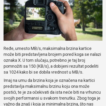
Ređe, umesto MB/s, maksimalna brzina kartice
može biti predstavljena brojem pored koga se nalazi
oznaka X. U tom slučaju, potrebno je taj broj
pomnožiti sa 150 (KB/s), a dobijeni rezultat podeliti
sa 1024 kako bi se dobila vrednost u MB/s.
Imaj na umu da brzina koja je označena na kartici
predstavlja maksimalnu brzinu koju ona može
postići, te je za očekivati da ista neće biti na vrhuncu
svojih performansi u svakom trenutku. Zbog toga je
važno da znaš i koja je minimalna brzina, što nas