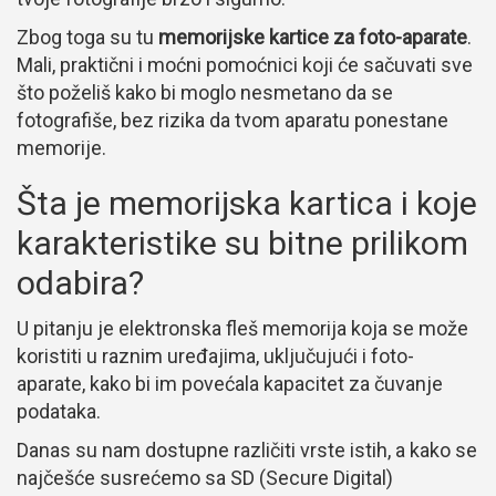
Zbog toga su tu
memorijske kartice za foto-aparate
.
Mali, praktični i moćni pomoćnici koji će sačuvati sve
što poželiš kako bi moglo nesmetano da se
fotografiše, bez rizika da tvom aparatu ponestane
memorije.
Šta je memorijska kartica i koje
karakteristike su bitne prilikom
odabira?
U pitanju je elektronska fleš memorija koja se može
koristiti u raznim uređajima, uključujući i foto-
aparate, kako bi im povećala kapacitet za čuvanje
podataka.
Danas su nam dostupne različiti vrste istih, a kako se
najčešće susrećemo sa SD (Secure Digital)