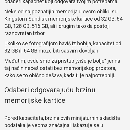
odaberi kapacitet koji odgovara tvojim potrebama.
Neke od najpoznatijih memorija u ovom obliku su
Kingston i Sundisk memorijske kartice od 32 GB, 64
GB, 128 GB, 516 GB, ali i drugim tako da postoji
raznovrstan izbor.
Ukoliko se fotografijom baviš iz hobija, kapacitet od
32 GB ili 64 GB može biti sasvim dovoljan.
Međutim, ovde smo za pristup „više je bolje” jer na
taj način nećeš ostati bez memorijskog prostora,
kako se to obično dešava, kada ti je najpotrebniji.
Odaberi odgovarajuću brzinu
memorijske kartice
Pored kapaciteta, brzina ovih minijaturnih skladišta
podataka je veoma značajna i iskazuje se u