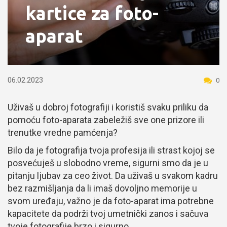
kartice za foto-
aparat
06.02.2023
0
Uživaš u dobroj fotografiji i koristiš svaku priliku da
pomoću foto-aparata zabeležiš sve one prizore ili
trenutke vredne pamćenja?
Bilo da je fotografija tvoja profesija ili strast kojoj se
posvećuješ u slobodno vreme, sigurni smo da je u
pitanju ljubav za ceo život. Da uživaš u svakom kadru
bez razmišljanja da li imaš dovoljno memorije u
svom uređaju, važno je da foto-aparat ima potrebne
kapacitete da podrži tvoj umetnički zanos i sačuva
tvoje fotografije brzo i sigurno.