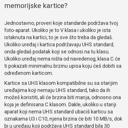
memorijske kartice?
Jednostavno, proveri koje standarde podržava tvoj
foto-aparat. Ukoliko je to V klasa i ukoliko je ista
istaknuta na kartici, to je sve što treba da gledaš.
Ukoliko uređaj i kartica podržavaju UHS standard,
onda gledaš podatak koji se odnosi na tu klasu.
Ukoliko uređaj nema ništa od navedenog, klasa C će
ti pokazati minimalnu brzinu upisa koju ćeš dobiti sa
određenom karticom.
Kartice sa UHS klasom kompatibilne su sa starijim
uređajima koji nemaju UHS standard, tako da ih
možeš koristiti, ali će brzina biti manja, odnosno ona
koja je definisana C klasom. Dakle, ukoliko u stariji
aparat koji nema UHS standard ubaciš karticu sa
oznakama U3 i C10, njena brzina će biti 10 MB/s, dok
bi u uređaju koji podržava UHS standard bila 30