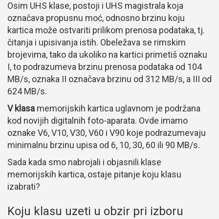
Osim UHS klase, postoji i UHS magistrala koja
označava propusnu moć, odnosno brzinu koju
kartica može ostvariti prilikom prenosa podataka, tj.
čitanja i upisivanja istih. Obeležava se rimskim
brojevima, tako da ukoliko na kartici primetiš oznaku
I, to podrazumeva brzinu prenosa podataka od 104
MB/s, oznaka II označava brzinu od 312 MB/s, a III od
624 MB/s.
V klasa
memorijskih kartica uglavnom je podržana
kod novijih digitalnih foto-aparata. Ovde imamo
oznake V6, V10, V30, V60 i V90 koje podrazumevaju
minimalnu brzinu upisa od 6, 10, 30, 60 ili 90 MB/s.
Sada kada smo nabrojali i objasnili klase
memorijskih kartica, ostaje pitanje koju klasu
izabrati?
Koju klasu uzeti u obzir pri izboru