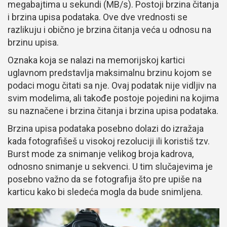
megabajtima u sekundi (MB/s). Postoji brzina čitanja
i brzina upisa podataka. Ove dve vrednosti se
razlikuju i obično je brzina čitanja veća u odnosu na
brzinu upisa.
Oznaka koja se nalazi na memorijskoj kartici
uglavnom predstavlja maksimalnu brzinu kojom se
podaci mogu čitati sa nje. Ovaj podatak nije vidljiv na
svim modelima, ali takođe postoje pojedini na kojima
su naznačene i brzina čitanja i brzina upisa podataka.
Brzina upisa podataka posebno dolazi do izražaja
kada fotografišeš u visokoj rezoluciji ili koristiš tzv.
Burst mode za snimanje velikog broja kadrova,
odnosno snimanje u sekvenci. U tim slučajevima je
posebno važno da se fotografija što pre upiše na
karticu kako bi sledeća mogla da bude snimljena.