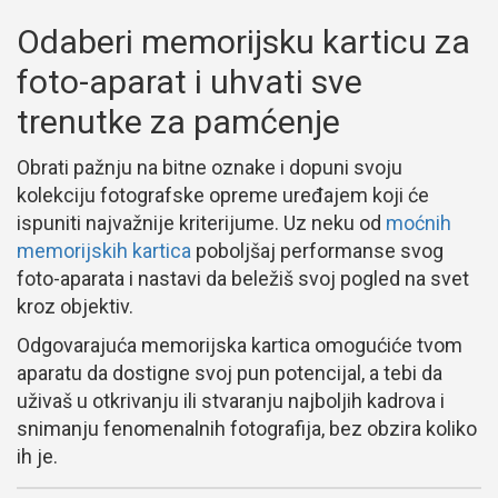
Odaberi memorijsku karticu za
foto-aparat i uhvati sve
trenutke za pamćenje
Obrati pažnju na bitne oznake i dopuni svoju
kolekciju fotografske opreme uređajem koji će
ispuniti najvažnije kriterijume. Uz neku od
moćnih
memorijskih kartica
poboljšaj performanse svog
foto-aparata i nastavi da beležiš svoj pogled na svet
kroz objektiv.
Odgovarajuća memorijska kartica omogućiće tvom
aparatu da dostigne svoj pun potencijal, a tebi da
uživaš u otkrivanju ili stvaranju najboljih kadrova i
snimanju fenomenalnih fotografija, bez obzira koliko
ih je.