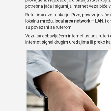
potrebna jača i sigurnija internet veza biće v
Ruter ima dve funkcije. Prvo, povezuje više r
lokalnu mrežu,
local area network – LAN
, i 
su povezani sa ruterom.
Vezu sa dobavljačem internet usluga ruteri 
internet signal drugim uređajima ili preko kab