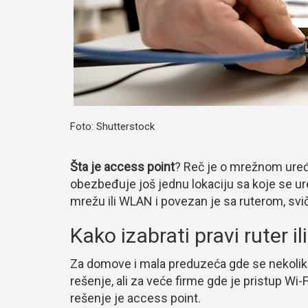
Foto: Shutterstock
Šta je access point
? Reč je o mrežnom uređa
obezbeđuje još jednu lokaciju sa koje se ur
mrežu ili WLAN i povezan je sa ruterom, svi
Kako izabrati pravi ruter i
Za domove i mala preduzeća gde se nekoliko
rešenje, ali za veće firme gde je pristup Wi-
rešenje je access point.