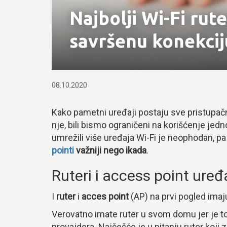
Najbolji Wi-Fi rute
savršenu konekcij
08.10.2020
Kako pametni uređaji postaju sve pristupačnij
nje, bili bismo ograničeni na korišćenje jed
umrežili više uređaja Wi-Fi je neophodan, p
pointi
važniji nego ikada
.
Ruteri i access point ure
I
ruter
i
acces point
(AP) na prvi pogled imaj
Verovatno imate ruter u svom domu jer je t
provajdera. Najčešće je u pitanju ruter koji