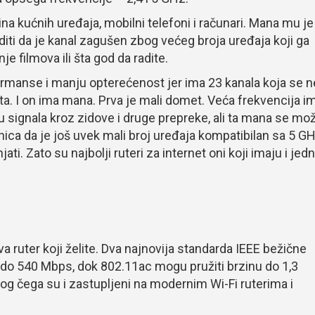
ćina kućnih uređaja, mobilni telefoni i računari. Mana mu je
diti da je kanal zagušen zbog većeg broja uređaja koji ga
nje filmova ili šta god da radite.
rmanse i manju opterećenost jer ima 23 kanala koja se n
eta. I on ima mana. Prva je mali domet. Veća frekvencija i
ju signala kroz zidove i druge prepreke, ali ta mana se mo
ica da je još uvek mali broj uređaja kompatibilan sa 5 GH
ati. Zato su najbolji ruteri za internet oni koji imaju i jed
a ruter koji želite. Dva najnovija standarda IEEE bežične
 do 540 Mbps, dok 802.11ac mogu pružiti brzinu do 1,3
zbog čega su i zastupljeni na modernim Wi-Fi ruterima i