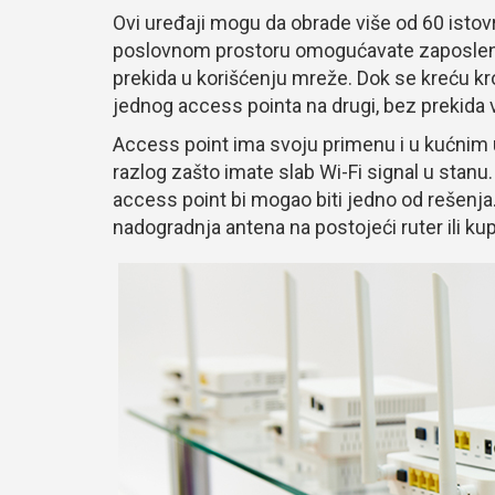
Ovi uređaji mogu da obrade više od 60 istov
poslovnom prostoru omogućavate zaposlenim
prekida u korišćenju mreže. Dok se kreću k
jednog access pointa na drugi, bez prekida 
Access point ima svoju primenu i u kućnim u
razlog zašto imate slab Wi-Fi signal u stanu
access point bi mogao biti jedno od rešenja.
nadogradnja antena na postojeći ruter ili ku