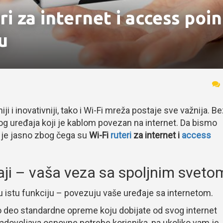
ri za internet i access poin
u
i i inovativniji, tako i Wi-Fi mreža postaje sve važnija. B
nog uređaja koji je kablom povezan na internet. Da bismo
a je jasno zbog čega su
Wi-Fi
ruteri
za internet i
access
đaji – vaša veza sa spoljnim sveto
u istu funkciju – povezuju vaše uređaje sa internetom.
o deo standardne opreme koju dobijate od svog internet
 zadovoljava osnovne potrebe korisnika, pa ukoliko vam je