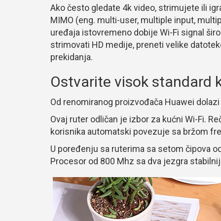
Ako često gledate 4k video, strimujete ili i
MIMO (eng. multi-user, multiple input, multip
uređaja istovremeno dobije Wi-Fi signal ši
strimovati HD medije, preneti velike datoteke
prekidanja.
Ostvarite visok standard 
Od renomiranog proizvođača Huawei dolazi 
Ovaj ruter odličan je izbor za kućni Wi-Fi. Re
korisnika automatski povezuje sa bržom fre
U poređenju sa ruterima sa setom čipova od 
Procesor od 800 Mhz sa dva jezgra stabilniji 