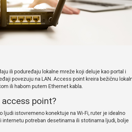
ju ili poduređaju lokalne mreže koji deluje kao portal i
eđaji povezuju na LAN. Access point kreira bežičnu lokal
čom ili habom putem Ethernet kabla.
li access point?
 ljudi istovremeno konektuje na Wi-Fi, ruter je idealno
Fi internetu potreban desetinama ili stotinama ljudi, bolje