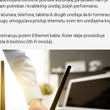
am potreban i kvalitetniji uređaj, boljih performansi.
ačunara, telefona, tableta ili drugih uređaja da bi formirao
drugo, omogućava pristup internetu svim tim uređajima koj
ostvaruju putem Ethernet kabla. Ruter dalje prosleđuje
la ili bežično (Wi-Fi mreža).