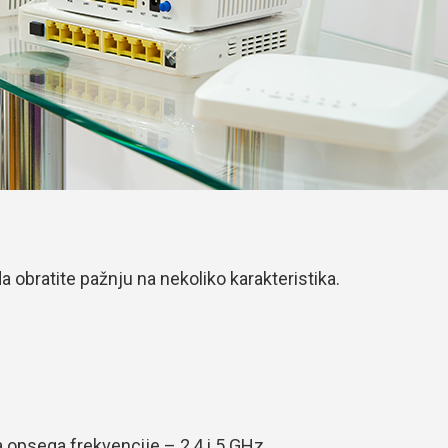
da obratite pažnju na nekoliko karakteristika.
va opsega frekvencije – 2,4 i 5 GHz.