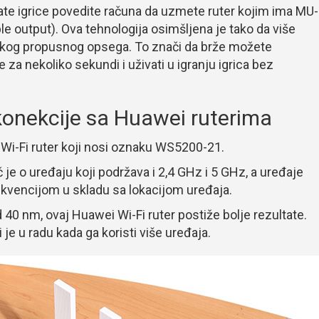
grate igrice povedite računa da uzmete ruter kojim ima MU-
le output). Ova tehnologija osimšljena je tako da više
rokog propusnog opsega. To znači da brže možete
 za nekoliko sekundi i uživati u igranju igrica bez
konekcije sa Huawei ruterima
Wi-Fi ruter koji nosi oznaku WS5200-21.
č je o uređaju koji podržava i 2,4 GHz i 5 GHz, a uređaje
kvencijom u skladu sa lokacijom uređaja.
40 nm, ovaj Huawei Wi-Fi ruter postiže bolje rezultate.
je u radu kada ga koristi više uređaja.