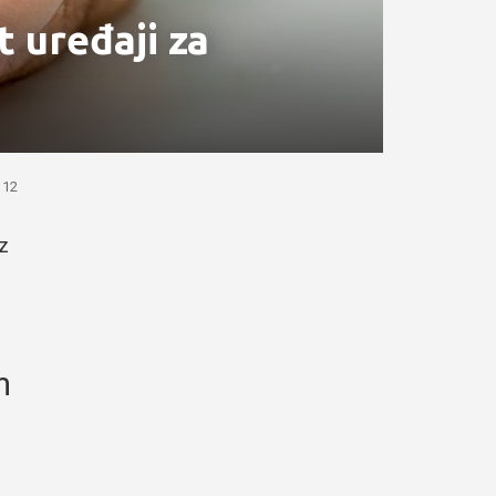
t uređaji za
12
ez
m