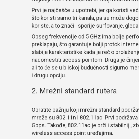
Prvi je najčešće u upotrebi, jer ga koristi ve
što koristi samo tri kanala, pa se može dogo
koriste, a to znači i sporije surfovanje, gleda
Opseg frekvencije od 5 GHz ima bolje perfo
preklapaju, što garantuje bolji protok intern
slabije karakteristike kada je reč o prolažen
nadomestiti access pointom. Druga je činjen
ali to će se u bliskoj budućnosti sigurno menj
i drugu opciju.
2. Mrežni standard rutera
Obratite pažnju koji mrežni standard podržav
mreže su 802.11n i 802.11ac. Prvi podržava
Gbps. Takođe, 802.11ac je brži i stabilniji, 
wireless access point uređajima.