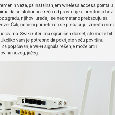
remenih veza, pa instaliranjem wireless access pointa u
a da se slobodno kreću od prostorije u prostoriju bez
roz zgradu, njihovi uređaji se neometano prebacuju sa
veze. Čak, neće ni primetiti da se prebacuju između mrež
slovima. Svaki ruter ima ograničen domet, što može biti
. Ukoliko vam je potrebno da pokrijete veću površinu,
 Za pojačavanje Wi-Fi signala rešenje može biti i
povina novog, jačeg.