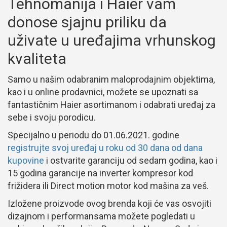
Tehnomanija i Haier vam
donose sjajnu priliku da
uživate u uređajima vrhunskog
kvaliteta
Samo u našim odabranim maloprodajnim objektima,
kao i u online prodavnici, možete se upoznati sa
fantastičnim Haier asortimanom i odabrati uređaj za
sebe i svoju porodicu.
Specijalno u periodu do 01.06.2021. godine
registrujte svoj uređaj u roku od 30 dana od dana
kupovine
i ostvarite garanciju od sedam godina, kao i
15 godina garancije na inverter kompresor kod
frižidera ili Direct motion motor kod mašina za veš.
Izložene proizvode ovog brenda koji će vas osvojiti
dizajnom i performansama možete pogledati u