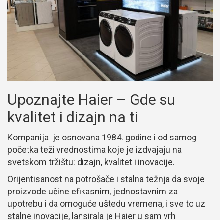
Upoznajte Haier – Gde su
kvalitet i dizajn na ti
Kompanija je osnovana 1984. godine i od samog
početka teži vrednostima koje je izdvajaju na
svetskom tržištu: dizajn, kvalitet i inovacije.
Orijentisanost na potrošače i stalna težnja da svoje
proizvode učine efikasnim, jednostavnim za
upotrebu i da omoguće uštedu vremena, i sve to uz
stalne inovacije, lansirala je Haier u sam vrh