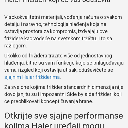
Visokokvalitetni materijali, vođenje računa o svakom
detalju i naravno, tehnologija hlađenja koja ne
ostavlja prostora za kompromis, izdvajaju ove
frižidere kao vodeće na svetskom tržištu. I to sa
razlogom.
Ukoliko od frižidera tražite više od jednostavnog
hlađenja, bitne su vam funkcije koje se prilagođavaju
vama i izgled koji ostavlja utisak, oduševićete se
sjajnim Haier frižiderima
.
Za sve one kojima frižider standardnih dimenzija nije
dovoljan, tu su i impozantni Side by side frižideri koji
će preoblikovati koncept čuvanja hrane.
Otkrijte sve sjajne performanse
kojima Haier uređaji mogu