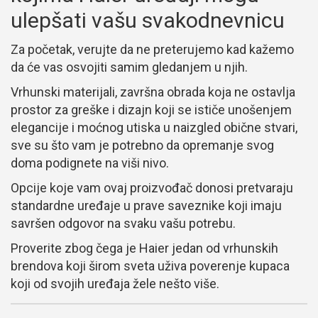
ulepšati vašu svakodnevnicu
Za početak, verujte da ne preterujemo kad kažemo
da će vas osvojiti samim gledanjem u njih.
Vrhunski materijali, završna obrada koja ne ostavlja
prostor za greške i dizajn koji se ističe unošenjem
elegancije i moćnog utiska u naizgled obične stvari,
sve su što vam je potrebno da opremanje svog
doma podignete na viši nivo.
Opcije koje vam ovaj proizvođač donosi pretvaraju
standardne uređaje u prave saveznike koji imaju
savršen odgovor na svaku vašu potrebu.
Proverite zbog čega je Haier jedan od vrhunskih
brendova koji širom sveta uživa poverenje kupaca
koji od svojih uređaja žele nešto više.