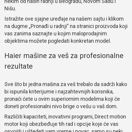
nekim od naših radnji u Beogradu, Novom Sadu i
Nišu.
Istražite ove sjajne uređaje na našem sajtu i klikom
na dugme „Pronađi u radnji” na stranici proizvoda koji
vas zanima saznajte u kojim maloprodajnim
objektima možete pogledati konkretan model.
Haier mašine za veš za profesionalne
rezultate
Sve što bi jedna mašina za veš trebalo da sadrži kako
bi ispunila kriterijume i najzahtevnijih korisnika,
pronaći ćete u ovim superiornim modelima koji će
doneti profesionalni nivo brige o vešu u vaš dom.
Različiti kapaciteti, inovativni programi, Direct motion
motor koji obezbeđuje tih rad i opcije koje će vas
osvojiti i uštedeti vam vreme i novac, samo su neki