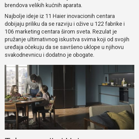
brendova velikih kućnih aparata.
Najbolje ideje iz 11 Haier inovacionih centara
dobijaju priliku da se razviju i ožive u 122 fabrike i
106 marketing centara širom sveta. Rezulat je
pružanje ultimativnog iskustva svima koji od svojih
uređaja očekuju da se savršeno uklope u njihovu
svakodnevnicu i dodatno je obogate.