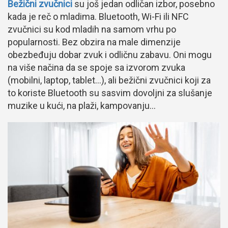
Bežični zvučnici
su još jedan odličan izbor, posebno
kada je reč o mladima. Bluetooth, Wi-Fi ili NFC
zvučnici su kod mladih na samom vrhu po
popularnosti. Bez obzira na male dimenzije
obezbeđuju dobar zvuk i odličnu zabavu. Oni mogu
na više načina da se spoje sa izvorom zvuka
(mobilni, laptop, tablet…), ali bežični zvučnici koji za
to koriste Bluetooth su sasvim dovoljni za slušanje
muzike u kući, na plaži, kampovanju…