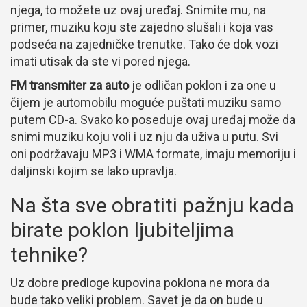
njega, to možete uz ovaj uređaj. Snimite mu, na
primer, muziku koju ste zajedno slušali i koja vas
podseća na zajedničke trenutke. Tako će dok vozi
imati utisak da ste vi pored njega.
FM transmiter za auto
je odličan poklon i za one u
čijem je automobilu moguće puštati muziku samo
putem CD-a. Svako ko poseduje ovaj uređaj može da
snimi muziku koju voli i uz nju da uživa u putu. Svi
oni podržavaju MP3 i WMA formate, imaju memoriju i
daljinski kojim se lako upravlja.
Na šta sve obratiti pažnju kada
birate poklon ljubiteljima
tehnike?
Uz dobre predloge kupovina poklona ne mora da
bude tako veliki problem. Savet je da on bude u