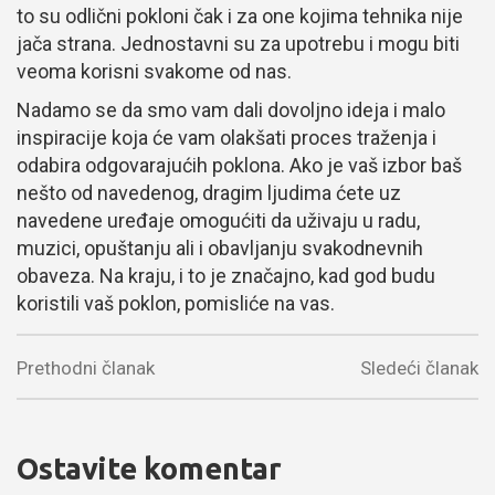
to su odlični pokloni čak i za one kojima tehnika nije
jača strana. Jednostavni su za upotrebu i mogu biti
veoma korisni svakome od nas.
Nadamo se da smo vam dali dovoljno ideja i malo
inspiracije koja će vam olakšati proces traženja i
odabira odgovarajućih poklona. Ako je vaš izbor baš
nešto od navedenog, dragim ljudima ćete uz
navedene uređaje omogućiti da uživaju u radu,
muzici, opuštanju ali i obavljanju svakodnevnih
obaveza. Na kraju, i to je značajno, kad god budu
koristili vaš poklon, pomisliće na vas.
Prethodni članak
Sledeći članak
Ostavite komentar