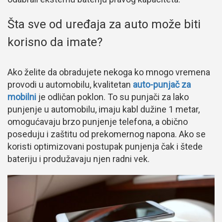
Šta sve od uređaja za auto može biti
korisno da imate?
Ako želite da obradujete nekoga ko mnogo vremena
provodi u automobilu, kvalitetan
auto-punjač za
mobilni
je odličan poklon. To su punjači za lako
punjenje u automobilu, imaju kabl dužine 1 metar,
omogućavaju brzo punjenje telefona, a obično
poseduju i zaštitu od prekomernog napona. Ako se
koristi optimizovani postupak punjenja čak i štede
bateriju i produžavaju njen radni vek.