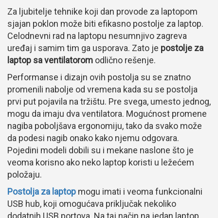
Za ljubitelje tehnike koji dan provode za laptopom
sjajan poklon može biti efikasno postolje za laptop.
Celodnevni rad na laptopu nesumnjivo zagreva
uređaj i samim tim ga usporava. Zato je
postolje za
laptop sa ventilatorom
odlično rešenje.
Performanse i dizajn ovih postolja su se znatno
promenili nabolje od vremena kada su se postolja
prvi put pojavila na tržištu. Pre svega, umesto jednog,
mogu da imaju dva ventilatora. Mogućnost promene
nagiba poboljšava ergonomiju, tako da svako može
da podesi nagib onako kako njemu odgovara.
Pojedini modeli dobili su i mekane naslone što je
veoma korisno ako neko laptop koristi u ležećem
položaju.
Postolja za laptop
mogu imati i veoma funkcionalni
USB hub, koji omogućava priključak nekoliko
dodatnih USB portova. Na taj način na jedan laptop