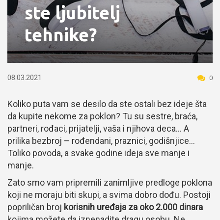
ste ljubitelj
tehnike?
08.03.2021
0
Koliko puta vam se desilo da ste ostali bez ideje šta
da kupite nekome za poklon? Tu su sestre, braća,
partneri, rođaci, prijatelji, vaša i njihova deca… A
prilika bezbroj – rođendani, praznici, godišnjice…
Toliko povoda, a svake godine ideja sve manje i
manje.
Zato smo vam pripremili zanimljive predloge poklona
koji ne moraju biti skupi, a svima dobro dođu. Postoji
popriličan broj
korisnih uređaja za oko 2.000 dinara
kojima možete da iznenadite dragu osobu. Ne