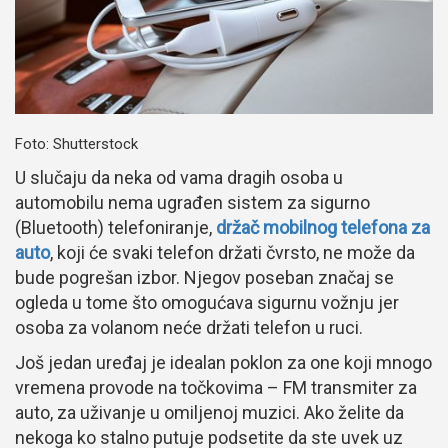
Foto: Shutterstock
U slučaju da neka od vama dragih osoba u
automobilu nema ugrađen sistem za sigurno
(Bluetooth) telefoniranje,
držač mobilnog telefona za
auto
, koji će svaki telefon držati čvrsto, ne može da
bude pogrešan izbor. Njegov poseban značaj se
ogleda u tome što omogućava sigurnu vožnju jer
osoba za volanom neće držati telefon u ruci.
Još jedan uređaj je idealan poklon za one koji mnogo
vremena provode na točkovima – FM transmiter za
auto, za uživanje u omiljenoj muzici. Ako želite da
nekoga ko stalno putuje podsetite da ste uvek uz