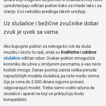
i predstavljaju odličan poklon kako za mlade tako i za
starije. Evo nekoliko predloga takvih uređaja.
Uz slušalice i bežične zvučnike dobar
zvuk je uvek sa vama
Ako kupujete poklon za nekoga ko voli da sluša
muziku i često to radi, onda su
kvalitetne i udobne
slušalice
odličan izbor. Ovakav poklon omogućiće
korisniku da uživa u omiljenim pesmama, a vas neće
koštati mnogo. Danas postoji zaista velika ponuda
najrazličitijih modela slušalica, pa ćete među onima
čija je cena do 2.000 dinara sigurno pronaći
odgovarajući model. Treba samo voditi računa da
slušalice i aparat na koji se priključuju budu
kompatibilni.