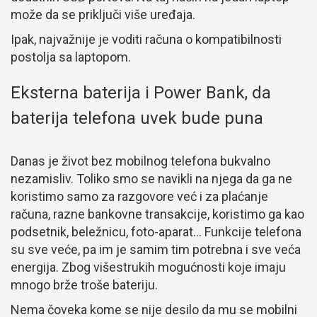
može da se priključi više uređaja.
Ipak, najvažnije je voditi računa o kompatibilnosti
postolja sa laptopom.
Eksterna baterija i Power Bank, da
baterija telefona uvek bude puna
Danas je život bez mobilnog telefona bukvalno
nezamisliv. Toliko smo se navikli na njega da ga ne
koristimo samo za razgovore već i za plaćanje
računa, razne bankovne transakcije, koristimo ga kao
podsetnik, beležnicu, foto-aparat… Funkcije telefona
su sve veće, pa im je samim tim potrebna i sve veća
energija. Zbog višestrukih mogućnosti koje imaju
mnogo brže troše bateriju.
Nema čoveka kome se nije desilo da mu se mobilni