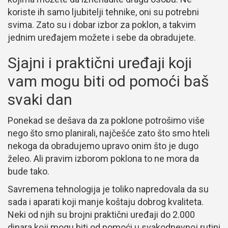
koriste ih samo ljubitelji tehnike, oni su potrebni
svima. Zato su i dobar izbor za poklon, a takvim
jednim uređajem možete i sebe da obradujete.
Sjajni i praktični uređaji koji
vam mogu biti od pomoći baš
svaki dan
Ponekad se dešava da za poklone potrošimo više
nego što smo planirali, najčešće zato što smo hteli
nekoga da obradujemo upravo onim što je dugo
želeo. Ali pravim izborom poklona to ne mora da
bude tako.
Savremena tehnologija je toliko napredovala da su
sada i aparati koji manje koštaju dobrog kvaliteta.
Neki od njih su brojni praktični uređaji do 2.000
dinara koji mogu biti od pomoći u svakodnevnoj rutini