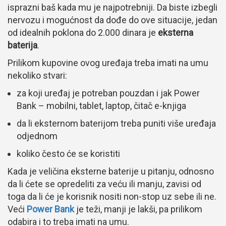
isprazni baš kada mu je najpotrebniji. Da biste izbegli
nervozu i mogućnost da dođe do ove situacije, jedan
od idealnih poklona do 2.000 dinara je
eksterna
baterija
.
Prilikom kupovine ovog uređaja treba imati na umu
nekoliko stvari:
za koji uređaj je potreban pouzdan i jak Power
Bank – mobilni, tablet, laptop, čitač e-knjiga
da li eksternom baterijom treba puniti više uređaja
odjednom
koliko često će se koristiti
Kada je veličina eksterne baterije u pitanju, odnosno
da li ćete se opredeliti za veću ili manju, zavisi od
toga da li će je korisnik nositi non-stop uz sebe ili ne.
Veći
Power Bank
je teži, manji je lakši, pa prilikom
odabira i to treba imati na umu.