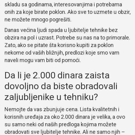
skladu sa godinama, interesovanjima i potrebama
onih za koje birate poklon. Ako sve to uzmete u obzir,
ne možete mnogo pogrešiti.
Danas većina ljudi spada u ljubitelje tehnike bez
obzira na pol i uzrast. Potrebe su nas na to primorale.
Zato, ako se pitate šta korisno kupiti za poklon
nekome od vaših bližnjih, predlozi koje smo vam
naveli mogu vam biti od pomoći.
Da li je 2.000 dinara zaista
dovoljno da biste obradovali
zaljubljenike u tehniku?
Nemojte da vas zbunjuje cena. Lista kvalitetnih i
korisnih uređaja za oko 2.000 dinara je velika, a ovo
su samo neki od naših predloga kojima možete
obradovati sve ljubitelje tehnike. Ali ne samo njih –