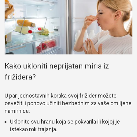
Kako ukloniti neprijatan miris iz
frižidera?
U par jednostavnih koraka svoj frižider možete
osvežiti i ponovo učiniti bezbednim za vaše omiljene
namirnice:
Uklonite svu hranu koja se pokvarila ili kojoj je
istekao rok trajanja.