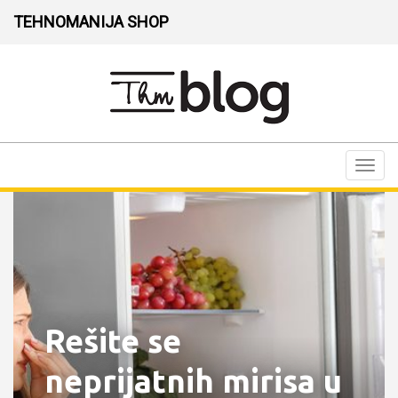
TEHNOMANIJA SHOP
Toggl
navig
Rešite se
neprijatnih mirisa u