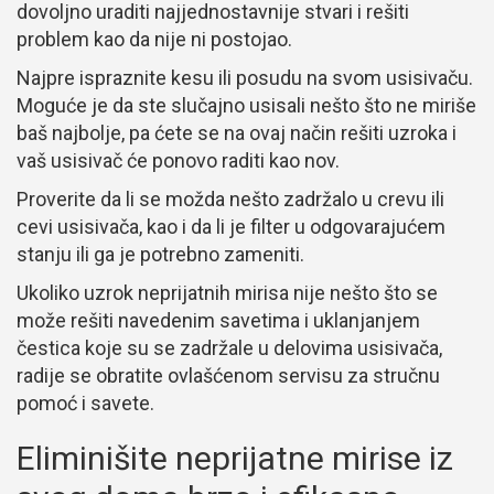
dovoljno uraditi najjednostavnije stvari i rešiti
problem kao da nije ni postojao.
Najpre ispraznite kesu ili posudu na svom usisivaču.
Moguće je da ste slučajno usisali nešto što ne miriše
baš najbolje, pa ćete se na ovaj način rešiti uzroka i
vaš usisivač će ponovo raditi kao nov.
Proverite da li se možda nešto zadržalo u crevu ili
cevi usisivača, kao i da li je filter u odgovarajućem
stanju ili ga je potrebno zameniti.
Ukoliko uzrok neprijatnih mirisa nije nešto što se
može rešiti navedenim savetima i uklanjanjem
čestica koje su se zadržale u delovima usisivača,
radije se obratite ovlašćenom servisu za stručnu
pomoć i savete.
Eliminišite neprijatne mirise iz