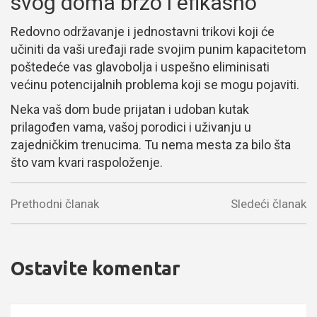
svog doma brzo i efikasno
Redovno održavanje i jednostavni trikovi koji će
učiniti da vaši uređaji rade svojim punim kapacitetom
poštedeće vas glavobolja i uspešno eliminisati
većinu potencijalnih problema koji se mogu pojaviti.
Neka vaš dom bude prijatan i udoban kutak
prilagođen vama, vašoj porodici i uživanju u
zajedničkim trenucima. Tu nema mesta za bilo šta
što vam kvari raspoloženje.
Prethodni članak
Sledeći članak
Ostavite komentar