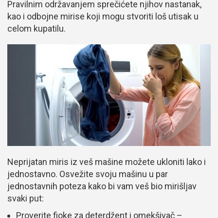
Pravilnim održavanjem sprečićete njihov nastanak,
kao i odbojne mirise koji mogu stvoriti loš utisak u
celom kupatilu.
Neprijatan miris iz veš mašine možete ukloniti lako i
jednostavno. Osvežite svoju mašinu u par
jednostavnih poteza kako bi vam veš bio mirišljav
svaki put:
Proverite fioke za deterdžent i omekšivač –