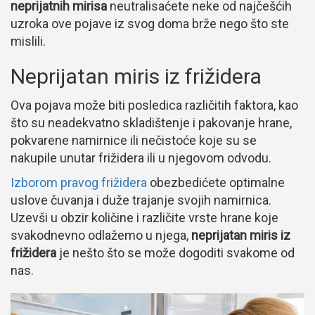
neprijatnih mirisa
neutralisaćete neke od najčešćih
uzroka ove pojave iz svog doma brže nego što ste
mislili.
Neprijatan miris iz frižidera
Ova pojava može biti posledica različitih faktora, kao
što su neadekvatno skladištenje i pakovanje hrane,
pokvarene namirnice ili nečistoće koje su se
nakupile unutar frižidera ili u njegovom odvodu.
Izborom pravog frižidera
obezbedićete optimalne
uslove čuvanja i duže trajanje svojih namirnica.
Uzevši u obzir količine i različite vrste hrane koje
svakodnevno odlažemo u njega,
neprijatan miris iz
frižidera
je nešto što se može dogoditi svakome od
nas.