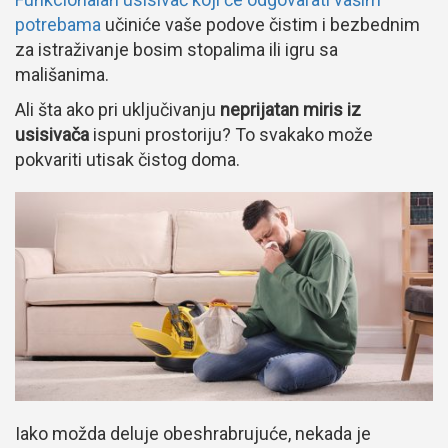
potrebama
učiniće vaše podove čistim i bezbednim
za istraživanje bosim stopalima ili igru sa
mališanima.
Ali šta ako pri uključivanju
neprijatan miris iz
usisivača
ispuni prostoriju? To svakako može
pokvariti utisak čistog doma.
Iako možda deluje obeshrabrujuće, nekada je