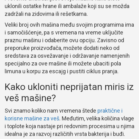
uklonili ostatke hrane ili ambalaže koji su se možda
zadržali na zidovima ili rešetkama.
Veliki broj ovih mašina među svojim programima ima
i samočišćenje, pa s vremena na vreme uključite
praznu mašinu i odaberite ovu opciju. Zavisno od
preporuke proizvođača, možete dodati neko od
sredstava za osvežavanje i održavanje namenjenih
specijalno za ove mašine ili možete ubaciti pola
limuna u korpu za escajg i pustiti ciklus pranja.
Kako ukloniti neprijatan miris iz
veš mašine?
Svi znamo koliko nam vremena štede
praktične i
korisne mašine za veš
. Međutim, velika količina vlage
i toplote koja nastaje pri redovnim procesima u njima
idealna je za razvoj različitih vrsta bakterija i buđi.