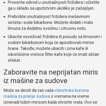
Proverite odvod u unutrašnjosti frižidera i očistite
ga u skladu sa uputstvom ukoliko je začepljen.
Prebrišite unutrašnjost frižidera mešavinom
sirćeta i sode bikarbone. Možete dodati i malo
limuna za dodatnu svežinu i citrusnu notu.
Ubacite osveživač frižidera ili posudu sa limunom i
sodom bikarbonom koja će apsorbovati mirise
hrane. Takođe, možete ubaciti i zrna kafe ili
iskorišćene vrećice filter kafe koje će imati sličan
efekat.
Zaboravite na neprijatan miris
iz mašine za sudove
Može se desiti da vas vaša
višestruko korisna
mašina za pranje sudova
s vremena na vreme
iznenadi lošim mirisom kada otvorite vrata. Ovo se