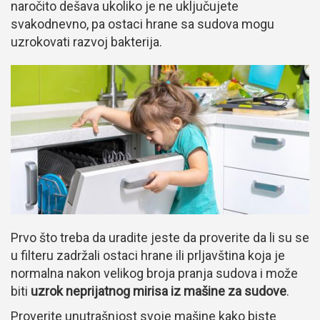
naročito dešava ukoliko je ne uključujete
svakodnevno, pa ostaci hrane sa sudova mogu
uzrokovati razvoj bakterija.
Prvo što treba da uradite jeste da proverite da li su se
u filteru zadržali ostaci hrane ili prljavština koja je
normalna nakon velikog broja pranja sudova i može
biti
uzrok neprijatnog mirisa iz mašine za sudove
.
Proverite unutrašnjost svoje mašine kako biste