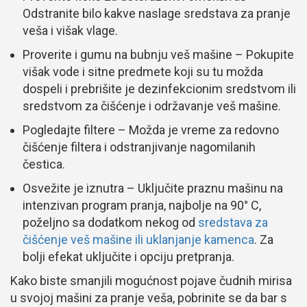
Odstranite bilo kakve naslage sredstava za pranje
veša i višak vlage.
Proverite i gumu na bubnju veš mašine – Pokupite
višak vode i sitne predmete koji su tu možda
dospeli i prebrišite je dezinfekcionim sredstvom ili
sredstvom za čišćenje i održavanje veš mašine.
Pogledajte filtere – Možda je vreme za redovno
čišćenje filtera i odstranjivanje nagomilanih
čestica.
Osvežite je iznutra – Uključite praznu mašinu na
intenzivan program pranja, najbolje na 90° C,
poželjno sa dodatkom nekog od
sredstava za
čišćenje veš mašine ili uklanjanje kamenca
. Za
bolji efekat uključite i opciju pretpranja.
Kako biste smanjili mogućnost pojave čudnih mirisa
u svojoj mašini za pranje veša, pobrinite se da bar s