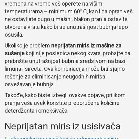
vremena na vreme veš operete na višim
temperaturama – minimum 60° C, kao i da opran veš
ne ostavljate dugo u mašini. Nakon pranja ostavite
otvorena vrata kako bi se unutrašnjost bubnja lepo
osušila.
Ukoliko je problem
neprijatan miris iz mašine za
sušenje
koji nije posledica nekog kvara, probajte da
prebrišite unutrašnjost bubnja sredstvom na bazi
limuna i sirćeta. Ova kombinacija može biti sjajno
rešenje za eliminisanje neugodnih mirisa i
osvežavanje bubnja.
Takođe, kako biste izbegli ovakve pojave, prilikom
pranja veša uvek koristite preporučene količine
deterdženta i omekšivača.
Neprijatan miris iz usisivača
Funkcionalan usisivač koji će odgovarati vašim