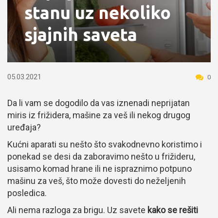
stanu uz nekoliko
sjajnih saveta
05.03.2021
0
Da li vam se dogodilo da vas iznenadi neprijatan
miris iz frižidera, mašine za veš ili nekog drugog
uređaja?
Kućni aparati su nešto što svakodnevno koristimo i
ponekad se desi da zaboravimo nešto u frižideru,
usisamo komad hrane ili ne ispraznimo potpuno
mašinu za veš, što može dovesti do neželjenih
posledica.
Ali nema razloga za brigu. Uz savete
kako se rešiti