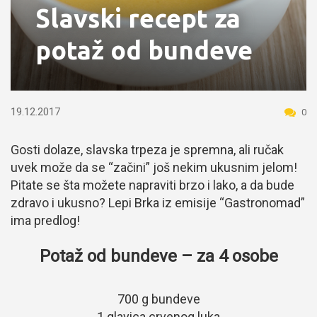
Slavski recept za
potaž od bundeve
19.12.2017
0
Gosti dolaze, slavska trpeza je spremna, ali ručak
uvek može da se “začini” još nekim ukusnim jelom!
Pitate se šta možete napraviti brzo i lako, a da bude
zdravo i ukusno? Lepi Brka iz emisije “Gastronomad”
ima predlog!
Potaž od bundeve – za 4 osobe
700 g bundeve
1 glavica crvenog luka