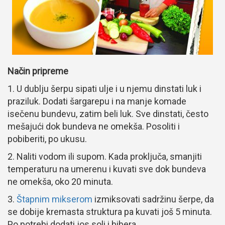
Način pripreme
1. U dublju šerpu sipati ulje i u njemu dinstati luk i
praziluk. Dodati šargarepu i na manje komade
isečenu bundevu, zatim beli luk. Sve dinstati, često
mešajući dok bundeva ne omekša. Posoliti i
pobiberiti, po ukusu.
2. Naliti vodom ili supom. Kada proključa, smanjiti
temperaturu na umerenu i kuvati sve dok bundeva
ne omekša, oko 20 minuta.
3.
Štapnim mikserom
izmiksovati sadržinu šerpe, da
se dobije kremasta struktura pa kuvati još 5 minuta.
Po potrebi dodati jos soli i bibera.