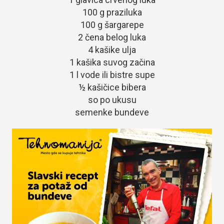
100 g praziluka
100 g šargarepe
2 čena belog luka
4 kašike ulja
1 kašika suvog začina
1 l vode ili bistre supe
½ kašičice bibera
so po ukusu
semenke bundeve