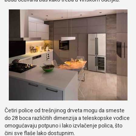
Četiri police od trešnjinog drveta mogu da smeste
do 28 boca različitih dimenzija a teleskopske vođice
omogućavaju potpuno i lako izvlačenje polica, što
čini sve flaše lako dostupnim.