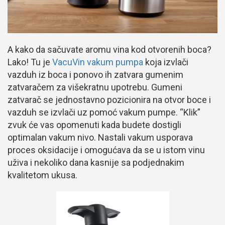
A kako da sačuvate aromu vina kod otvorenih boca?
Lako! Tu je
VacuVin vakum pumpa
koja izvlači
vazduh iz boca i ponovo ih zatvara gumenim
zatvaračem za višekratnu upotrebu. Gumeni
zatvarač se jednostavno pozicionira na otvor boce i
vazduh se izvlači uz pomoć vakum pumpe. “Klik”
zvuk će vas opomenuti kada budete dostigli
optimalan vakum nivo. Nastali vakum usporava
proces oksidacije i omogućava da se u istom vinu
uživa i nekoliko dana kasnije sa podjednakim
kvalitetom ukusa.