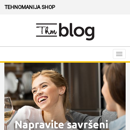
TEHNOMANIJA SHOP
Toggl
navig
Napravite savršeni