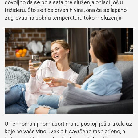
dovoljno da se pola sata pre služenja ohladi još u
frižideru. Što se tiče crvenih vina, ona će se lagano
zagrevati na sobnu temperaturu tokom služenja.
U Tehnomanijinom asortimanu postoji još artikala uz
koje će vaše vino uvek biti savršeno rashlađeno, a