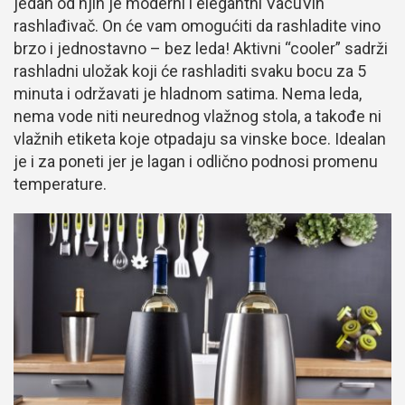
jedan od njih je moderni i elegantni VacuVin
rashlađivač. On će vam omogućiti da rashladite vino
brzo i jednostavno – bez leda! Aktivni “cooler” sadrži
rashladni uložak koji će rashladiti svaku bocu za 5
minuta i održavati je hladnom satima. Nema leda,
nema vode niti neurednog vlažnog stola, a takođe ni
vlažnih etiketa koje otpadaju sa vinske boce. Idealan
je i za poneti jer je lagan i odlično podnosi promenu
temperature.