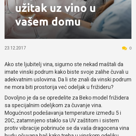
užitak uz vino u
vašem domu
23.12.2017
0
Ako ste ljubitelj vina, sigurno ste nekad maštali da
imate vinski podrum kako biste svoje zalihe čuvali u
adekvatnim uslovima. Da li ste znali da vinski podrum
ne mora biti prostorija već odeljak u frižideru?
Dovoljno je da se opredelite za Beko model frižidera
sa specijalnim odeljkom za čuvanje vina.
Mogućnost podešavanja temperature između 5 i
20C, zatamnjeno staklo sa UV zaštitom i sistem
protiv vibracije pobrinuće se da vaša dragocena vina
budu očuvana baš kako treba u vinskom odeljku.