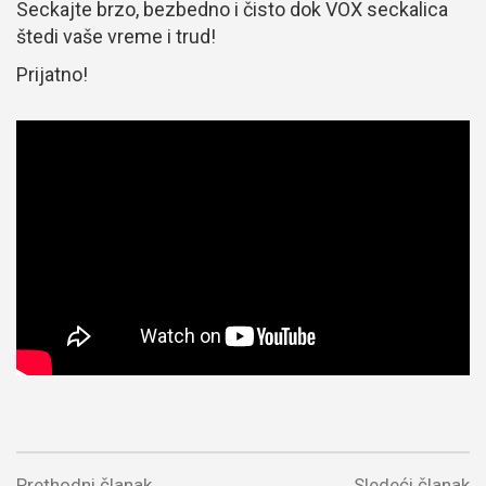
Seckajte brzo, bezbedno i čisto dok VOX seckalica
štedi vaše vreme i trud!
Prijatno!
Prethodni članak
Sledeći članak