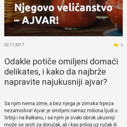
Njegovo veličanstvo
– AJVAR!
02.11.2017
0
Odakle potiče omiljeni domaći
delikates, i kako da najbrže
napravite najukusniji ajvar?
Sa njim nema zime, a bez njega je zimska trpeza
nezamisliva! Ajvar je omiljeni namaz miliona ljudi u
Srbiji i na Balkanu, i sa njim je svaki obrok ukusniji:
može se jesti za doručak, ali i kao prilog uz ručak ili