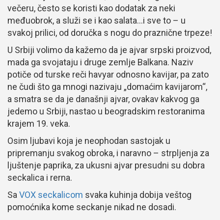
večeru, često se koristi kao dodatak za neki
međuobrok, a služi se i kao salata…i sve to – u
svakoj prilici, od doručka s nogu do praznične trpeze!
U Srbiji volimo da kažemo da je ajvar srpski proizvod,
mada ga svojataju i druge zemlje Balkana. Naziv
potiče od turske reči havyar odnosno kavijar, pa zato
ne čudi što ga mnogi nazivaju „domaćim kavijarom“,
a smatra se da je današnji ajvar, ovakav kakvog ga
jedemo u Srbiji, nastao u beogradskim restoranima
krajem 19. veka.
Osim ljubavi koja je neophodan sastojak u
pripremanju svakog obroka, i naravno – strpljenja za
ljuštenje paprika, za ukusni ajvar presudni su dobra
seckalica i rerna.
Sa
VOX seckalicom
svaka kuhinja dobija veštog
pomoćnika kome seckanje nikad ne dosadi.