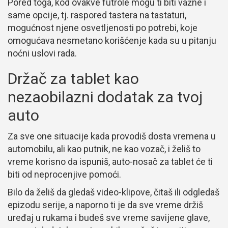
Pored toga, kod ovakve futrole mogu ti biti važne i
same opcije, tj. raspored tastera na tastaturi,
mogućnost njene osvetljenosti po potrebi, koje
omogućava nesmetano korišćenje kada su u pitanju
noćni uslovi rada.
Držač za tablet kao
nezaobilazni dodatak za tvoj
auto
Za sve one situacije kada provodiš dosta vremena u
automobilu, ali kao putnik, ne kao vozač, i želiš to
vreme korisno da ispuniš, auto-nosač za tablet će ti
biti od neprocenjive pomoći.
Bilo da želiš da gledaš video-klipove, čitaš ili odgledaš
epizodu serije, a naporno ti je da sve vreme držiš
uređaj u rukama i budeš sve vreme savijene glave,