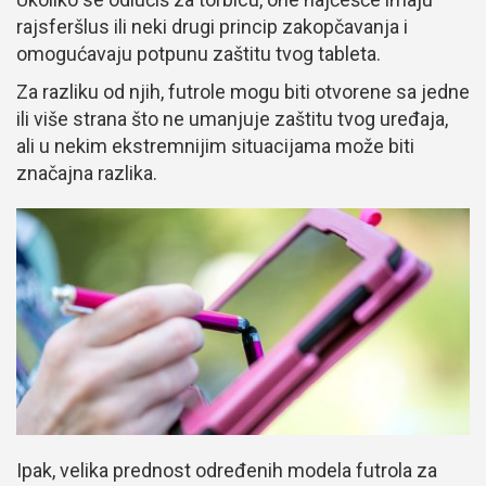
rajsferšlus ili neki drugi princip zakopčavanja i
omogućavaju potpunu zaštitu tvog tableta.
Za razliku od njih, futrole mogu biti otvorene sa jedne
ili više strana što ne umanjuje zaštitu tvog uređaja,
ali u nekim ekstremnijim situacijama može biti
značajna razlika.
Ipak, velika prednost određenih modela futrola za