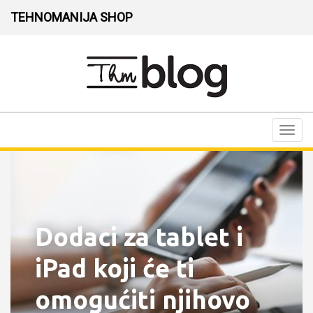
TEHNOMANIJA SHOP
Toggl
navig
Dodaci za tablet i
iPad koji će ti
omogućiti njihovo