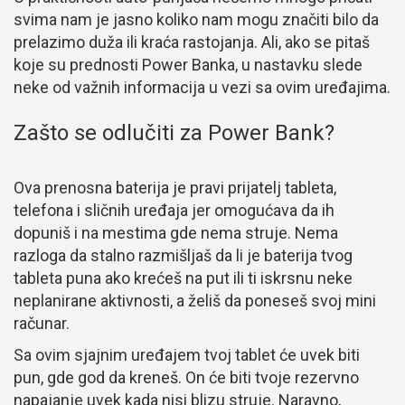
svima nam je jasno koliko nam mogu značiti bilo da
prelazimo duža ili kraća rastojanja. Ali, ako se pitaš
koje su prednosti Power Banka, u nastavku slede
neke od važnih informacija u vezi sa ovim uređajima.
Zašto se odlučiti za Power Bank?
Ova prenosna baterija je pravi prijatelj tableta,
telefona i sličnih uređaja jer omogućava da ih
dopuniš i na mestima gde nema struje. Nema
razloga da stalno razmišljaš da li je baterija tvog
tableta puna ako krećeš na put ili ti iskrsnu neke
neplanirane aktivnosti, a želiš da poneseš svoj mini
računar.
Sa ovim sjajnim uređajem tvoj tablet će uvek biti
pun, gde god da kreneš. On će biti tvoje rezervno
napajanje uvek kada nisi blizu struje. Naravno,