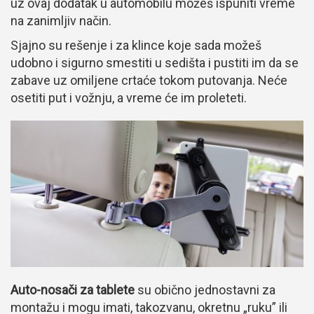
uz ovaj dodatak u automobilu možeš ispuniti vreme
na zanimljiv način.
Sjajno su rešenje i za klince koje sada možeš
udobno i sigurno smestiti u sedišta i pustiti im da se
zabave uz omiljene crtaće tokom putovanja. Neće
osetiti put i vožnju, a vreme će im proleteti.
Auto-nosači za tablete
su obično jednostavni za
montažu i mogu imati, takozvanu, okretnu „ruku” ili