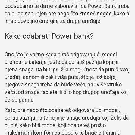
podsećamo te da ne zaboraviš i da Power Bank treba
da bude napunjen pre nego što kreneš negde, kako bi
imao dovoljno energije za druge uređaje.
Kako odabrati Power bank?
Ono što je važno kada biraš odgovarajući model
prenosne baterije jeste da obratiš pažnju koja je
njena snaga. Da bi ti pružila mogućnost da puniš svoj
uređaj jednom ili čak i više puta, što je još bolje,
njegova snaga treba da bude veća, pa i višestruko
veća, od snage tableta ili bilo kog drugog uređaja koji
će se puniti.
Zato, pre nego što odabereš odgovarajući model,
obrati pažnju na to koja je snaga uređaja koji želiš da
puniš, kako bi ti model koji odabereš pružio
maksimalni komfor i oslobodio te brige o trajanju