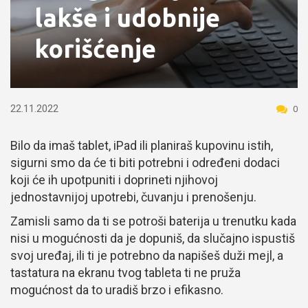
lakše i udobnije
korišćenje
22.11.2022
0
Bilo da imaš tablet, iPad ili planiraš kupovinu istih,
sigurni smo da će ti biti potrebni i određeni dodaci
koji će ih upotpuniti i doprineti njihovoj
jednostavnijoj upotrebi, čuvanju i prenošenju.
Zamisli samo da ti se potroši baterija u trenutku kada
nisi u mogućnosti da je dopuniš, da slučajno ispustiš
svoj uređaj, ili ti je potrebno da napišeš duži mejl, a
tastatura na ekranu tvog tableta ti ne pruža
mogućnost da to uradiš brzo i efikasno.