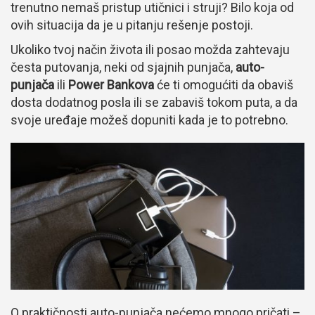
trenutno nemaš pristup utičnici i struji? Bilo koja od
ovih situacija da je u pitanju rešenje postoji.
Ukoliko tvoj način života ili posao možda zahtevaju
česta putovanja, neki od sjajnih punjača,
auto-
punjača
ili
Power Bankova
će ti omogućiti da obaviš
dosta dodatnog posla ili se zabaviš tokom puta, a da
svoje uređaje možeš dopuniti kada je to potrebno.
O praktičnosti auto-punjača nećemo mnogo pričati –