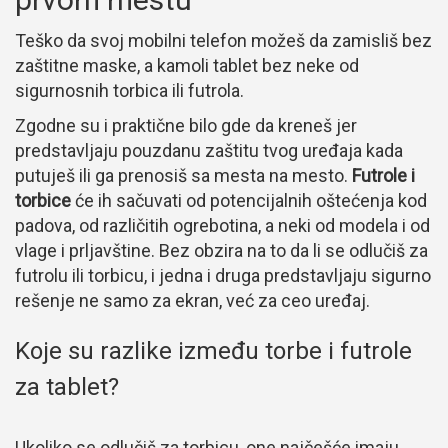
Teško da svoj mobilni telefon možeš da zamisliš bez
zaštitne maske, a kamoli tablet bez neke od
sigurnosnih torbica ili futrola.
Zgodne su i praktične bilo gde da kreneš jer
predstavljaju pouzdanu zaštitu tvog uređaja kada
putuješ ili ga prenosiš sa mesta na mesto.
Futrole i
torbice
će ih sačuvati od potencijalnih oštećenja kod
padova, od različitih ogrebotina, a neki od modela i od
vlage i prljavštine. Bez obzira na to da li se odlučiš za
futrolu ili torbicu, i jedna i druga predstavljaju sigurno
rešenje ne samo za ekran, već za ceo uređaj.
Koje su razlike između torbe i futrole
za tablet?
Ukoliko se odlučiš za torbicu, one najčešće imaju