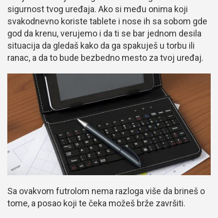
sigurnost tvog uređaja. Ako si među onima koji
svakodnevno koriste tablete i nose ih sa sobom gde
god da krenu, verujemo i da ti se bar jednom desila
situacija da gledaš kako da ga spakuješ u torbu ili
ranac, a da to bude bezbedno mesto za tvoj uređaj.
Sa ovakvom futrolom nema razloga više da brineš o
tome, a posao koji te čeka možeš brže završiti.