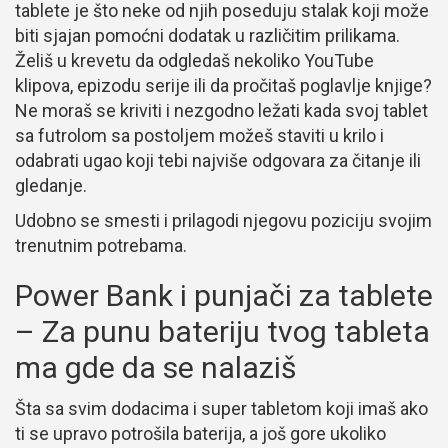
tablete je što neke od njih poseduju stalak koji može
biti sjajan pomoćni dodatak u različitim prilikama.
Želiš u krevetu da odgledaš nekoliko YouTube
klipova, epizodu serije ili da pročitaš poglavlje knjige?
Ne moraš se kriviti i nezgodno ležati kada svoj tablet
sa futrolom sa postoljem možeš staviti u krilo i
odabrati ugao koji tebi najviše odgovara za čitanje ili
gledanje.
Udobno se smesti i prilagodi njegovu poziciju svojim
trenutnim potrebama.
Power Bank i punjači za tablete
– Za punu bateriju tvog tableta
ma gde da se nalaziš
Šta sa svim dodacima i super tabletom koji imaš ako
ti se upravo potrošila baterija, a još gore ukoliko