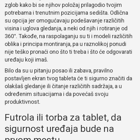
zglob kako bi se njihov položaj prilagodio tvojim
potrebama i trenutnim pozicijama sedišta. Odlična
su opcija jer omogućavaju podešavanje različitih
visina i uglova gledanja, a neki od njih i rotiranje od
360°. Takođe, na raspolaganju su ti i modeli različitih
oblika i principa montiranja, pa u raznolikoj ponudi
nije teško pronaći ono što ti treba i što će odgovarati
uređaju koji imaš.
Bilo da su u pitanju posao ili zabava, pravilno
postavljen ekran tvog tableta će ti sigurno značiti da
olakšaš gledanje ili čitanje različitih sadržaja, a u
određenim situacijama i da povećaš svoju
produktivnost.
Futrola ili torba za tablet, da
sigurnost uređaja bude na
prvom mestu