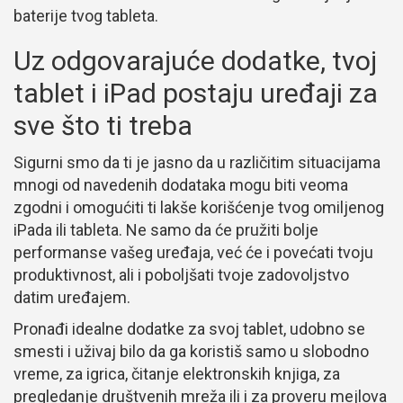
baterije tvog tableta.
Uz odgovarajuće dodatke, tvoj
tablet i iPad postaju uređaji za
sve što ti treba
Sigurni smo da ti je jasno da u različitim situacijama
mnogi od navedenih dodataka mogu biti veoma
zgodni i omogućiti ti lakše korišćenje tvog omiljenog
iPada ili tableta. Ne samo da će pružiti bolje
performanse vašeg uređaja, već će i povećati tvoju
produktivnost, ali i poboljšati tvoje zadovoljstvo
datim uređajem.
Pronađi idealne dodatke za svoj tablet, udobno se
smesti i uživaj bilo da ga koristiš samo u slobodno
vreme, za igrica, čitanje elektronskih knjiga, za
pregledanje društvenih mreža ili i za proveru mejlova