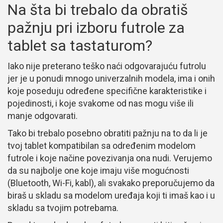
Na šta bi trebalo da obratiš
pažnju pri izboru futrole za
tablet sa tastaturom?
Iako nije preterano teško naći odgovarajuću futrolu
jer je u ponudi mnogo univerzalnih modela, ima i onih
koje poseduju određene specifične karakteristike i
pojedinosti, i koje svakome od nas mogu više ili
manje odgovarati.
Tako bi trebalo posebno obratiti pažnju na to da li je
tvoj tablet kompatibilan sa određenim modelom
futrole i koje načine povezivanja ona nudi. Verujemo
da su najbolje one koje imaju više mogućnosti
(Bluetooth, Wi-Fi, kabl), ali svakako preporučujemo da
biraš u skladu sa modelom uređaja koji ti imaš kao i u
skladu sa tvojim potrebama.