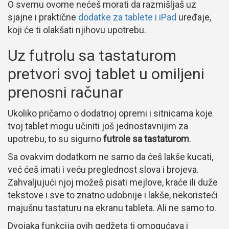
O svemu ovome nećeš morati da razmišljaš uz
sjajne i praktične
dodatke za tablete i iPad
uređaje,
koji će ti olakšati njihovu upotrebu.
Uz futrolu sa tastaturom
pretvori svoj tablet u omiljeni
prenosni računar
Ukoliko pričamo o dodatnoj opremi i sitnicama koje
tvoj tablet mogu učiniti još jednostavnijim za
upotrebu, to su sigurno
futrole sa tastaturom
.
Sa ovakvim dodatkom ne samo da ćeš lakše kucati,
već ćeš imati i veću preglednost slova i brojeva.
Zahvaljujući njoj možeš pisati mejlove, kraće ili duže
tekstove i sve to znatno udobnije i lakše, nekoristeći
majušnu tastaturu na ekranu tableta. Ali ne samo to.
Dvojaka funkcija ovih gedžeta ti omogućava i