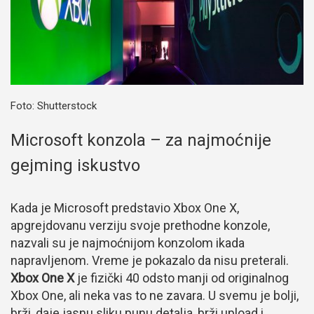
Foto: Shutterstock
Microsoft konzola – za najmoćnije
gejming iskustvo
Kada je Microsoft predstavio Xbox One X,
apgrejdovanu verziju svoje prethodne konzole,
nazvali su je najmoćnijom konzolom ikada
napravljenom. Vreme je pokazalo da nisu preterali.
Xbox One X
je fizički 40 odsto manji od originalnog
Xbox One, ali neka vas to ne zavara. U svemu je bolji,
brži, daje jasnu sliku punu detalja, brži upload i