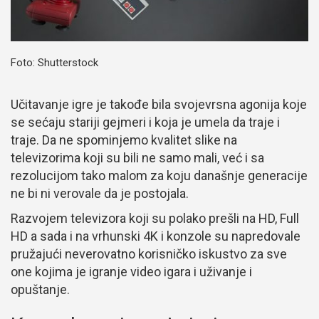
Foto: Shutterstock
Učitavanje igre je takođe bila svojevrsna agonija koje
se sećaju stariji gejmeri i koja je umela da traje i
traje. Da ne spominjemo kvalitet slike na
televizorima koji su bili ne samo mali, već i sa
rezolucijom tako malom za koju današnje generacije
ne bi ni verovale da je postojala.
Razvojem televizora koji su polako prešli na HD, Full
HD a sada i na vrhunski 4K i konzole su napredovale
pružajući neverovatno korisničko iskustvo za sve
one kojima je igranje video igara i uživanje i
opuštanje.