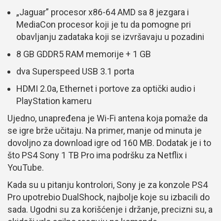
„Jaguar” procesor x86-64 AMD sa 8 jezgara i
MediaCon procesor koji je tu da pomogne pri
obavljanju zadataka koji se izvršavaju u pozadini
8 GB GDDR5 RAM memorije + 1 GB
dva Superspeed USB 3.1 porta
HDMI 2.0a, Ethernet i portove za optički audio i
PlayStation kameru
Ujedno, unapređena je Wi-Fi antena koja pomaže da
se igre brže učitaju. Na primer, manje od minuta je
dovoljno za download igre od 160 MB. Dodatak je i to
što PS4 Sony 1 TB Pro ima podršku za Netflix i
YouTube.
Kada su u pitanju kontrolori, Sony je za konzole PS4
Pro upotrebio DualShock, najbolje koje su izbacili do
sada. Ugodni su za korišćenje i držanje, precizni su, a