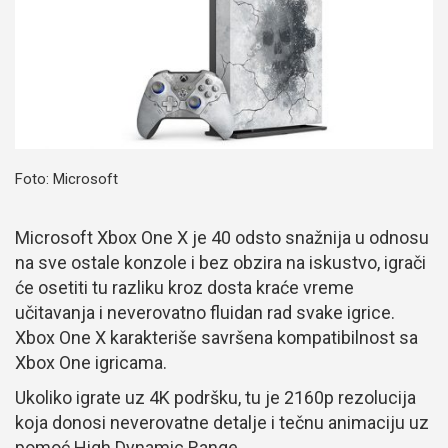
Foto: Microsoft
Microsoft Xbox One X je 40 odsto snažnija u odnosu
na sve ostale konzole i bez obzira na iskustvo, igrači
će osetiti tu razliku kroz dosta kraće vreme
učitavanja i neverovatno fluidan rad svake igrice.
Xbox One X karakteriše savršena kompatibilnost sa
Xbox One igricama.
Ukoliko igrate uz 4K podršku, tu je 2160p rezolucija
koja donosi neverovatne detalje i tečnu animaciju uz
pomoć High Dynamic Range.