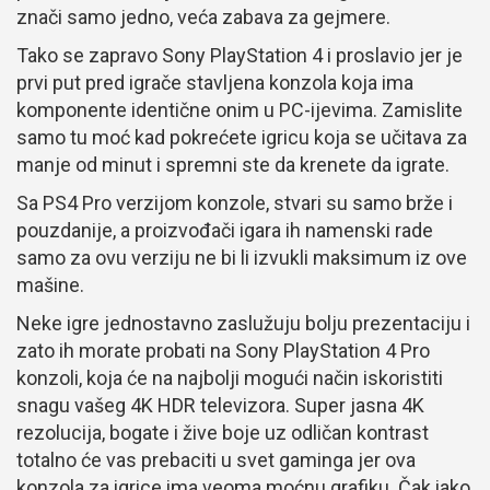
znači samo jedno, veća zabava za gejmere.
Tako se zapravo Sony PlayStation 4 i proslavio jer je
prvi put pred igrače stavljena konzola koja ima
komponente identične onim u PC-ijevima. Zamislite
samo tu moć kad pokrećete igricu koja se učitava za
manje od minut i spremni ste da krenete da igrate.
Sa PS4 Pro verzijom konzole, stvari su samo brže i
pouzdanije, a proizvođači igara ih namenski rade
samo za ovu verziju ne bi li izvukli maksimum iz ove
mašine.
Neke igre jednostavno zaslužuju bolju prezentaciju i
zato ih morate probati na Sony PlayStation 4 Pro
konzoli, koja će na najbolji mogući način iskoristiti
snagu vašeg 4K HDR televizora. Super jasna 4K
rezolucija, bogate i žive boje uz odličan kontrast
totalno će vas prebaciti u svet gaminga jer ova
konzola za igrice ima veoma moćnu grafiku. Čak iako