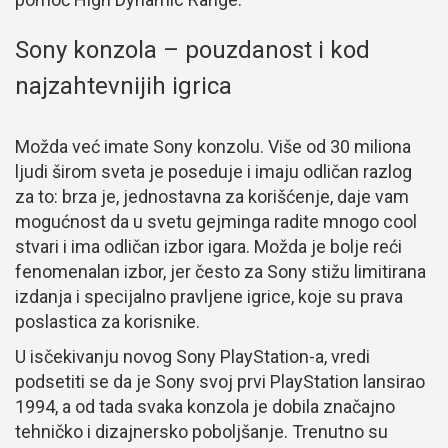
Sony konzola – pouzdanost i kod
najzahtevnijih igrica
Možda već imate Sony konzolu. Više od 30 miliona
ljudi širom sveta je poseduje i imaju odličan razlog
za to: brza je, jednostavna za korišćenje, daje vam
mogućnost da u svetu gejminga radite mnogo cool
stvari i ima odličan izbor igara. Možda je bolje reći
fenomenalan izbor, jer često za Sony stižu limitirana
izdanja i specijalno pravljene igrice, koje su prava
poslastica za korisnike.
U isčekivanju novog Sony PlayStation-a, vredi
podsetiti se da je Sony svoj prvi PlayStation lansirao
1994, a od tada svaka konzola je dobila značajno
tehničko i dizajnersko poboljšanje. Trenutno su