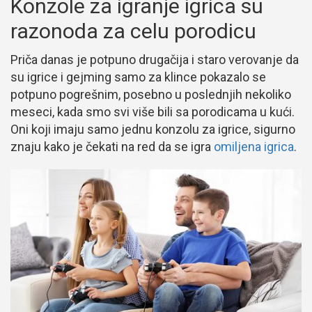
Konzole za igranje igrica su
razonoda za celu porodicu
Priča danas je potpuno drugačija i staro verovanje da
su igrice i gejming samo za klince pokazalo se
potpuno pogrešnim, posebno u poslednjih nekoliko
meseci, kada smo svi više bili sa porodicama u kući.
Oni koji imaju samo jednu konzolu za igrice, sigurno
znaju kako je čekati na red da se igra
omiljena igrica
.