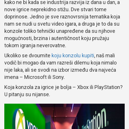
kako ne bi kada se industrija razvija iz dana u dan, a
nove igrice neprekidno stižu. Dve stvari tome
doprinose. Jedno je sve raznovrsnija tematika koja
nam se nudi u svetu video igara, a druga je to da su
konzole toliko tehnički unapređene da su njihove
mogućnosti, brzina i autentičnost koju pružaju
tokom igranja neverovatne.
Ukoliko se dvoumite
koju konzolu kupiti
, naš mali
vodič bi mogao da vam razreši dilemu koja nimalo
nije laka, ali se svodi na izbor između dva najveća
imena – Microsoft ili Sony.
Koja konzola za igrice je bolja – Xbox ili PlayStation?
U pitanju su nijanse.