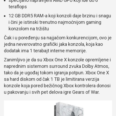
specijano napravljeni AMD GPU koji ide do 6
teraflops
12 GB DDR5 RAM-a koji konzoli daje brzinu i snagu
i čini je istinski trenutno najmoćnijom gaming
konzolom na tržištu
Čak i u poređenju sa najjačom konkurencijom, ovo je
jedna neverovatno grafički jaka konzola, koja kao
dodatak ima 1 terabajt interne memorije.
Zanimljivo je da su Xbox One X konzole opremljene i
naprednim sistemom surround zvuka Dolby Atmos,
tako da je ugođaj tokom igranja potpun. Xbox One X
sa hard diskom od čak 1 TB je limitirana verzija
konzole koja pored bežičnog Xbox kontrolera donosi
u pakovanju i svih pet delova igre Gears of War.