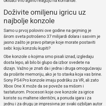
okidači vrlo agilno reaguju na komande.
Doživite omiljenu igricu uz
najbolje konzole
Samo u prvoj polovini ove godine na gejming je
širom sveta potrošeno 37 milijardi dolara i sasvim je
jasno zašto je pravo pitanje koje morate postaviti
sebi: koju konzolu kupiti?
Obe konzole o kojima smo pisali iznad, izgledaju
dosta lepo, ali bilo bi glupo da izbor svedete na
dizajn. Važno je znati da i jedna i druga omogućavaju
da proširite memoriju, ako je to stavka koja vas brine.
Sony PS4 Pro konzole imaju podršku za VR, ali zato
Xbox One X može da se poveže sa mišom i
tastaturom. Procesori koje ove konzole za igrice
koriste su maltene identični, a ponuda igara i za
jednu i za drugu je impresivna jer svaki ozbiljan autor