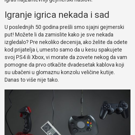
Igranje igrica nekada i sad
U poslednjih 50 godina prešli smo sjajni gejmerski
put! Možete li da zamislite kako je sve nekada
izgledalo? Pre nekoliko decenija, ako želite da odete
kod prijatelja i, umesto samo da u kesu spakujete
svoj PS4 ili Xbox, vi morate da zovete nekog da vam
pomogne da prvo otkačite dvadesetak kablova koji
su ubačeni u glomaznu konzolu veličine kutije.
Danas to više nije tako.