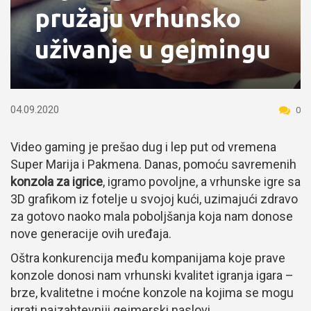
pružaju vrhunsko
uživanje u gejmingu
04.09.2020
0
Video gaming je prešao dug i lep put od vremena
Super Marija i Pakmena. Danas, pomoću savremenih
konzola za igrice
, igramo povoljne, a vrhunske igre sa
3D grafikom iz fotelje u svojoj kući, uzimajući zdravo
za gotovo naoko mala poboljšanja koja nam donose
nove generacije ovih uređaja.
Oštra konkurencija među kompanijama koje prave
konzole donosi nam vrhunski kvalitet igranja igara –
brze, kvalitetne i moćne konzole na kojima se mogu
igrati najzahtevniji gejmerski naslovi.