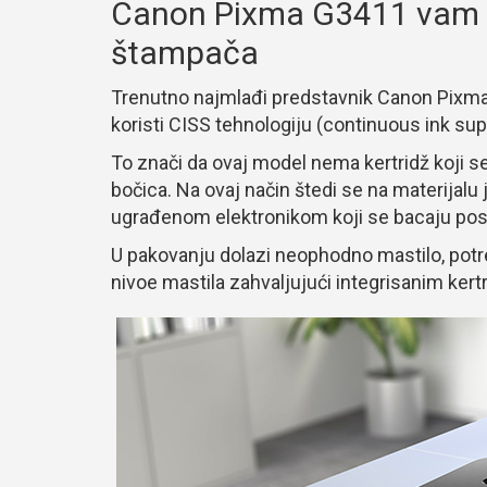
Canon Pixma G3411 vam n
štampača
Trenutno najmlađi predstavnik Canon Pixma 
koristi CISS tehnologiju (continuous ink su
To znači da ovaj model nema kertridž koji s
bočica. Na ovaj način štedi se na materijal
ugrađenom elektronikom koji se bacaju pos
U pakovanju dolazi neophodno mastilo, potre
nivoe mastila zahvaljujući integrisanim ker