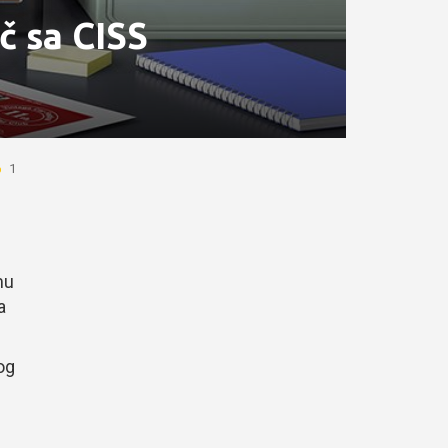
č sa CISS
1
mu
a
og