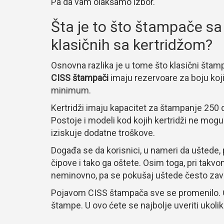
Pa da vam olakšamo izbor.
Šta je to što štampače sa
klasičnih sa kertridžom?
Osnovna razlika je u tome što klasični štamp
CISS štampači
imaju rezervoare za boju koj
minimum.
Kertridži imaju kapacitet za štampanje 250 d
Postoje i modeli kod kojih kertridži ne mogu
iziskuje dodatne troškove.
Događa se da korisnici, u nameri da uštede,
čipove i tako ga oštete. Osim toga, pri takv
neminovno, pa se pokušaj uštede često zavr
Pojavom CISS štampača sve se promenilo. On
štampe. U ovo ćete se najbolje uveriti ukoli