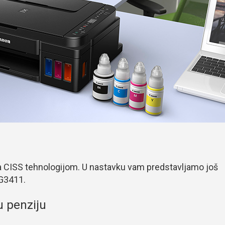
a CISS tehnologijom. U nastavku vam predstavljamo još
G3411.
u penziju