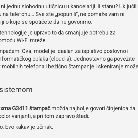
 jednu slobodnu utičnicu u kancelariji ili stanu? Uključili
ju na telefonu… Sve ste „popunili”, ne pomaže vam ni
iji o koje se spotičete da ne govorimo.
 tehnologije je upravo to da smanjuje potrebu za
pomoću Wi-Fi mreže.
pačem. Ovaj model je idealan za isplativo poslovno i
nformatičkog oblaka (cloud-a). Jednostavno ga povežite
 mobilnih telefona i bežično štampanje i skeniranje mož
 sistemom
ixma G3411 štampač
možda najbolje govori činjenica da
lor varijanti, a pri tom zapravo štedi.
o. Evo kakav je učinak: