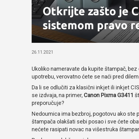
Otkrijte zašto je
sistemom pravo re
26.11.2021
Ukoliko nameravate da kupite štampač, bez ob
upotrebu, verovatno ćete se naći pred dile
Da li se odlučiti za klasični inkjet ili inkje
se izdvaja, na primer,
Canon Pixma G3411
št
preporučuje?
Nedoumica ima bezbroj, pogotovu ako ste po
štampača olakšati sebi posao i sve ćete obavi
nećete rasipati novac na višestruka štampan