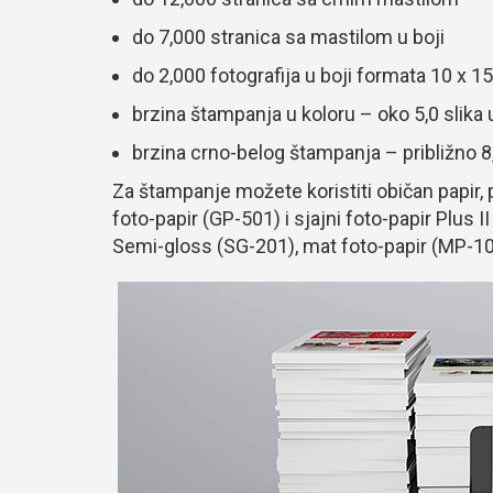
do 7,000 stranica sa mastilom u boji
do 2,000 fotografija u boji formata 10 x 1
brzina štampanja u koloru – oko 5,0 slika 
brzina crno-belog štampanja – približno 8,
Za štampanje možete koristiti običan papir, 
foto-papir (GP-501) i sjajni foto-papir Plus I
Semi-gloss (SG-201), mat foto-papir (MP-10