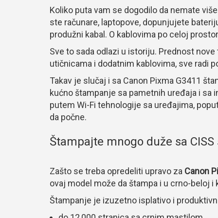
Koliko puta vam se dogodilo da nemate više ni
ste računare, laptopove, dopunjujete bateri
produžni kabal. O kablovima po celoj prostor
Sve to sada odlazi u istoriju. Prednost nove
utičnicama i dodatnim kablovima, sve radi 
Takav je slučaj i sa Canon Pixma G3411 štam
kućno štampanje sa pametnih uređaja i sa i
putem Wi-Fi tehnologije sa uređajima, poput
da počne.
Štampajte mnogo duže sa CISS
Zašto se treba opredeliti upravo za
Canon P
ovaj model može da štampa i u crno-beloj i ko
Štampanje je izuzetno isplativo i produktivn
do 12,000 stranica sa crnim mastilom