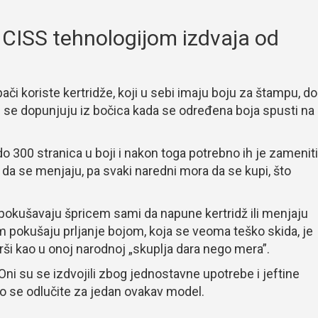
 CISS tehnologijom izdvaja od
ači koriste kertridže, koji u sebi imaju boju za štampu, d
i se dopunjuju iz bočica kada se određena boja spusti na
o 300 stranica u boji i nakon toga potrebno ih je zameniti
 da se menjaju, pa svaki naredni mora da se kupi, što
 pokušavaju špricem sami da napune kertridž ili menjaju
om pokušaju prljanje bojom, koja se veoma teško skida, je
ši kao u onoj narodnoj „skuplja dara nego mera”.
i su se izdvojili zbog jednostavne upotrebe i jeftine
ko se odlučite za jedan ovakav model.