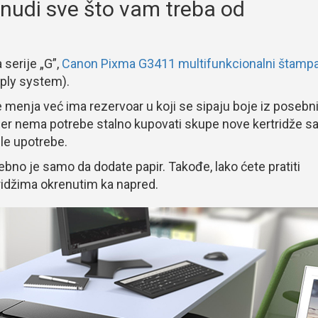
udi sve što vam treba od
serije „G”,
Canon Pixma G3411 multifunkcionalni štamp
pply system).
e menja već ima rezervoar u koji se sipaju boje iz posebn
u jer nema potrebe stalno kupovati skupe nove kertridže s
le upotrebe.
bno je samo da dodate papir. Takođe, lako ćete pratiti
tridžima okrenutim ka napred.