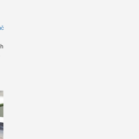
ač
ih
a