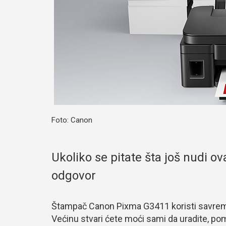
Foto: Canon
Ukoliko se pitate šta još nudi
odgovor
Štampač Canon Pixma G3411 koristi savreme
Većinu stvari ćete moći sami da uradite, po