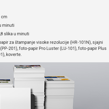
5 cm
u minuti
8 slika u minuti
papir za štampanje visoke rezolucije (HR-101N), sjajni
I (PP-201), foto-papir Pro Luster (LU-101), foto-papir Plus
1), koverte.