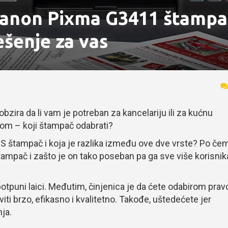
 Canon Pixma G3411 štampa
šenje za vas
zira da li vam je potreban za kancelariju ili za kućnu
mom – koji štampač odabrati?
t CISS štampač i koja je razlika između ove dve vrste? Po če
ampač i zašto je on tako poseban pa ga sve više korisnik
tpuni laici. Međutim, činjenica je da ćete odabirom prav
ti brzo, efikasno i kvalitetno. Takođe, uštedećete jer
ja.