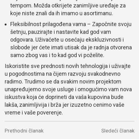
tempom. Možda otkrijete zanimljive uređaje za
koje niste znali da ih imamo u asortimanu.
Fleksibilnost prilagođena vama – Započnite svoju
šetnju, pauzirajte i nastavite kad god vam
odgovara. Uživaćete u osećaju ekskluzivnosti i
slobode jer ćete imati utisak da je radnja otvorena
samo zbog vas i to kad god vi poželite.
Iskoristite sve prednosti novih tehnologija i uživajte
u pogodnostima na čijem razvoju svakodnevno
radimo. Trudimo se da svakim novim projektom
unapređujemo svoje usluge i omogućimo vam nova
iskustva koja će doprineti da vaša kupovina bude
lakša, zanimljivija i brža jer izuzetno cenimo vaše
vreme i vaše poverenje.
Prethodni članak
Sledeći članak