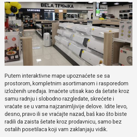
Putem interaktivne mape upoznaćete se sa
prostorom, kompletnim asortimanom i rasporedom
izloženih uređaja. Imaćete utisak kao da šetate kroz
samu radnju i slobodno razgledate, skrećete i
vraćate se u vama najzanimljivije delove. Idite levo,
desno, pravo ili se vraćajte nazad, baš kao što biste
radili da zaista šetate kroz prodavnicu, samo bez
ostalih posetilaca koji vam zaklanjaju vidik.