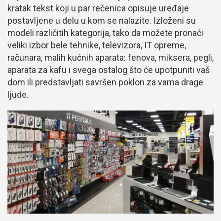
kratak tekst koji u par rečenica opisuje uređaje
postavljene u delu u kom se nalazite. Izloženi su
modeli različitih kategorija, tako da možete pronaći
veliki izbor bele tehnike, televizora, IT opreme,
računara, malih kućnih aparata: fenova, miksera, pegli,
aparata za kafu i svega ostalog što će upotpuniti vaš
dom ili predstavljati savršen poklon za vama drage
ljude.