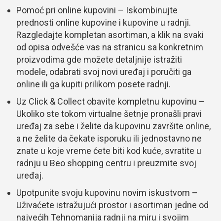
Pomoć pri online kupovini – Iskombinujte
prednosti online kupovine i kupovine u radnji.
Razgledajte kompletan asortiman, a klik na svaki
od opisa odvešće vas na stranicu sa konkretnim
proizvodima gde možete detaljnije istražiti
modele, odabrati svoj novi uređaj i poručiti ga
online ili ga kupiti prilikom posete radnji.
Uz Click & Collect obavite kompletnu kupovinu –
Ukoliko ste tokom virtualne šetnje pronašli pravi
uređaj za sebe i želite da kupovinu završite online,
a ne želite da čekate isporuku ili jednostavno ne
znate u koje vreme ćete biti kod kuće, svratite u
radnju u Beo shopping centru i preuzmite svoj
uređaj.
Upotpunite svoju kupovinu novim iskustvom –
Uživaćete istražujući prostor i asortiman jedne od
najvećih Tehnomanija radnji na miru i svojim