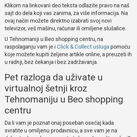
Klikom na linkovani deo teksta odlazite pravo na naš
sajt do dela koji vas zanima, za više informacija. Na
ovaj način možete direktno izabrati svoj novi
televizor, veš mašinu, računar ili omiljene slušalice.
U Tehnomaniji u Beo shopping centru, na
raspolaganju vam je i
Click & Collect usluga
pomoću
koje možete kupiti željene artikle online, a preuzeti ih
u radnji, bez čekanja i bez zadržavanja.
Pet razloga da uživate u
virtualnoj šetnji kroz
Tehnomaniju u Beo shopping
centru
Da li vam je poznat onaj poseban osećaj kada
svratite u omiljenu prodavnicu, a sve vam je na