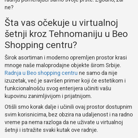
ne?
Šta vas očekuje u virtualnoj
šetnji kroz Tehnomaniju u Beo
Shopping centru?
Širok asortiman i moderno opremljen prostor krasi
mnoge naše maloprodajne objekte širom Srbije.
Radnja u Beo shopping centru
ne samo da nije
izuzetak, već je savršen primer koji će estetikom i
funkcionalnošću svog enterijera učiniti vašu
kupovinu zanimljivijom i prijatnijom.
Otišli smo korak dalje i učinili ovaj prostor dostupnim
svim korisnicima, bez obzira na udaljenost i na radno
vreme pa nema razloga da ne uživate u virtualnoj
šetnji i istražite svaki kutak ove radnje.