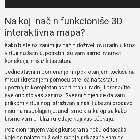
Na koji način funkcioniše 3D
interaktivna mapa?
Kako biste na zanimljiv način doživeli ovu radnju kroz
virtualnu šetnju, potrebni su vam samo internet
konekcija, miš i/ili tastatura.
Jednostavnim pomeranjem i pokretanjem točkića na
mišu ili kretanjem pomoću strelica na tastaturi
upoznajte kompletan asortiman u radnji i pronađite
sve ono što vas zanima. Svesni činjenice da vam
prilikom virtualnog istraživanja naši ljubazni prodavci
nisu na raspolaganju, uneli smo kratke opise kako
bismo vam približili uređaje koji vas očekuju.
Pozicioniranjem vašeg kursora na neku od tačaka
koje se nalaze duž cele radnje prikazaće vam se