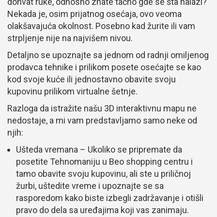
dohvat ruke, odnosno znate tačno gde se šta nalazi?
Nekada je, osim prijatnog osećaja, ovo veoma
olakšavajuća okolnost. Posebno kad žurite ili vam
strpljenje nije na najvišem nivou.
Detaljno se upoznajte sa jednom od radnji omiljenog
prodavca tehnike i prilikom posete osećajte se kao
kod svoje kuće ili jednostavno obavite svoju
kupovinu prilikom virtualne šetnje.
Razloga da istražite našu 3D interaktivnu mapu ne
nedostaje, a mi vam predstavljamo samo neke od
njih:
Ušteda vremana – Ukoliko se pripremate da
posetite Tehnomaniju u Beo shopping centru i
tamo obavite svoju kupovinu, ali ste u priličnoj
žurbi, uštedite vreme i upoznajte se sa
rasporedom kako biste izbegli zadržavanje i otišli
pravo do dela sa uređajima koji vas zanimaju.