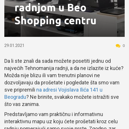
radnjom u Beo
Shopping centru
29.01.2021
0
Da li ste znali da sada možete posetiti jednu od
najvećih Tehnomanija radnji, a da ne izlazite iz kuće?
Možda nije blizu ili vam trenutni planovi ne
dozvoljavaju da prošetate i pogledate šta smo vam
sve pripremili
na adresi Vojislava Ilića 141 u
Beogradu
? Ne brinite, svakako možete istražiti sve
što vas zanima.
Predstavljamo vam praktičnu i informativnu
interaktivnu mapu uz koju ćete prošetati kroz celu
radnju pomerajući samo svoje prste. Zgodno, zar