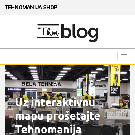
TEHNOMANIJA SHOP
Toggl
navig
Uz interaktivnu
mapu prošetajte
Tehnomanija