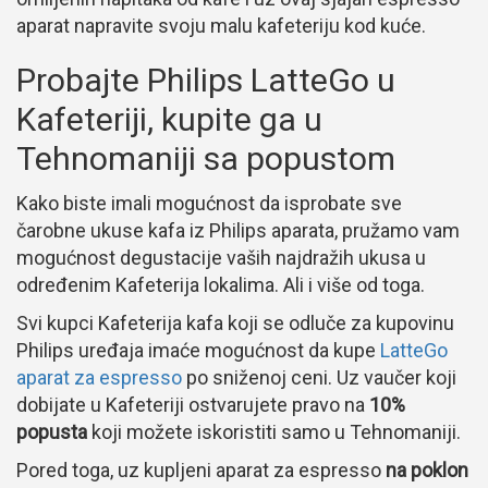
aparat napravite svoju malu kafeteriju kod kuće.
Probajte Philips LatteGo u
Kafeteriji, kupite ga u
Tehnomaniji sa popustom
Kako biste imali mogućnost da isprobate sve
čarobne ukuse kafa iz Philips aparata, pružamo vam
mogućnost degustacije vaših najdražih ukusa u
određenim Kafeterija lokalima. Ali i više od toga.
Svi kupci Kafeterija kafa koji se odluče za kupovinu
Philips uređaja imaće mogućnost da kupe
LatteGo
aparat za espresso
po sniženoj ceni. Uz vaučer koji
dobijate u Kafeteriji ostvarujete pravo na
10%
popusta
koji možete iskoristiti samo u Tehnomaniji.
Pored toga, uz kupljeni aparat za espresso
na poklon