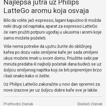
Najlepša jutra uz Philips
LatteGo aromu koja osvaja
Bilo da volite jači espresso, lagani kapućino ili možda
neki drugi od napitaka, aparat za espresso LatteGo
će vam pružiti potpuni ugođaj u ukusima i aromi koje
samo možete poželeti.
Više nema potrebe da ujutru žurite do obližnjeg
kafea po dozu vaše omiljene kafe jer sada omiljeni
ukus možete imati u svom domu. Priuštite sebi par
minuta predaha ili najbolji početak dana budeći se uz
šoljicu omiljenog napitka koji će biti pripremljen brzo
i baš onako kako vi želite.
Uz Philips LatteGo zakoračite u novi dan spremni za
nove izazove jer uz šoljicu dobre kafe sve je lakše.
Prethodni članak
Sledeći članak