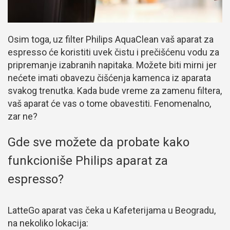
Osim toga, uz filter Philips AquaClean vaš aparat za
espresso će koristiti uvek čistu i prečišćenu vodu za
pripremanje izabranih napitaka. Možete biti mirni jer
nećete imati obavezu čišćenja kamenca iz aparata
svakog trenutka. Kada bude vreme za zamenu filtera,
vaš aparat će vas o tome obavestiti. Fenomenalno,
zar ne?
Gde sve možete da probate kako
funkcioniše Philips aparat za
espresso?
LatteGo aparat vas čeka u Kafeterijama u Beogradu,
na nekoliko lokacija: