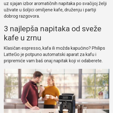
uz sjajan izbor aromatičnih napitaka po svačijoj želji
uživate u šoljici omiljene kafe, druženju i partiji
dobrog razgovora.
3 najlepša napitaka od sveže
kafe u zrnu
Klasičan espresso, kafa ili možda kapućino? Philips
LatteGo je potpuno automatski aparat za kafu i
pripremiće vam baš onaj napitak koji vi odaberete.