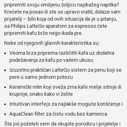
pripremiti svoju omiljenu šoljicu najdražeg napitka?
Krećete na posao ili ste se upravo vratili, dolaze vam
prijatelji – bilo koja od ovih situacija da je u pitanju,
sa Philips LatteGo aparatom za espresso ćete
pripremiti kafu brže nego ikada pre.
Neke od njegovih glavnih karakteristika su:
Veoma brza priprema različitih kafa uz dodatna
podešavanja za kafu po vašem ukusu
Izuzetno praktičan LatteGo sistem za penu koji se
pere u samo jednom potezu
Keramički mlin koji sveža zrna kafe melje sitnije ili
krupnije, onako kako vi želite
Intuitivan interfejs za najlakše moguće korišćenje i
AquaClean filter za čistu vodu bez kamenca
Šta još poželeti sem da okupite porodicu i prijatelje i