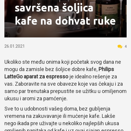
savršena šoljica
kafe na dohvat ruke
26.01.2021
4
Ukoliko ste među onima koji početak svog dana ne
mogu da zamisle bez šoljice dobre kafe,
Philips
LatteGo aparat za espresso
je idealno rešenje za
vas. Zaboravite na sve obaveze koje vas čekaju i za
samo par trenutaka prepustite se užitku u omiljenom
ukusu i aromi za pamćenje.
Sve to u udobnosti vašeg doma, bez gubljenja
vremena na zakuvavanje ili mućenje kafe. Lakše
nego ikada pre uživajte u nekoliko najlepših ukusa
omiljenih napitaka od kafe i uz ovaj sjajan espresso