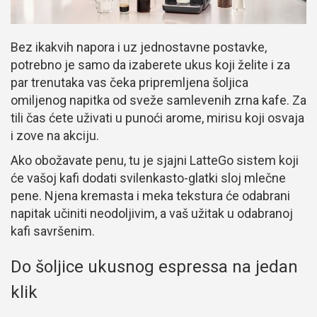
Bez ikakvih napora i uz jednostavne postavke,
potrebno je samo da izaberete ukus koji želite i za
par trenutaka vas čeka pripremljena šoljica
omiljenog napitka od sveže samlevenih zrna kafe. Za
tili čas ćete uživati u punoći arome, mirisu koji osvaja
i zove na akciju.
Ako obožavate penu, tu je sjajni LatteGo sistem koji
će vašoj kafi dodati svilenkasto-glatki sloj mlečne
pene. Njena kremasta i meka tekstura će odabrani
napitak učiniti neodoljivim, a vaš užitak u odabranoj
kafi savršenim.
Do šoljice ukusnog espressa na jedan
klik