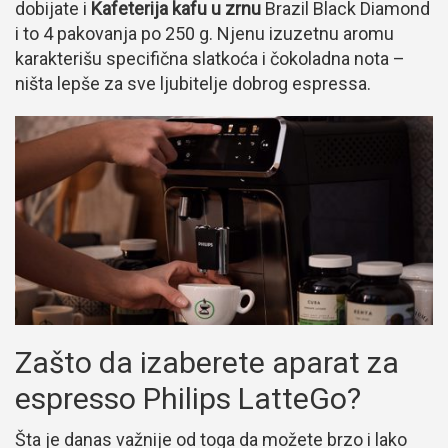
dobijate i
Kafeterija kafu u zrnu
Brazil Black Diamond
i to 4 pakovanja po 250 g. Njenu izuzetnu aromu
karakterišu specifična slatkoća i čokoladna nota –
ništa lepše za sve ljubitelje dobrog espressa.
Zašto da izaberete aparat za
espresso Philips LatteGo?
Šta je danas važnije od toga da možete brzo i lako