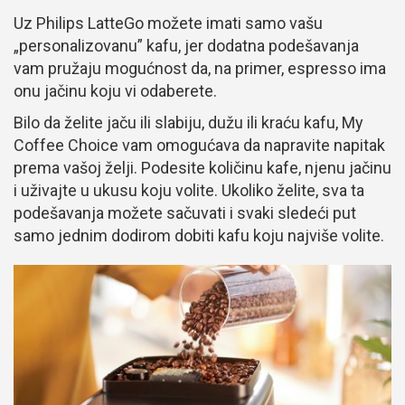
Uz Philips LatteGo možete imati samo vašu
„personalizovanu” kafu, jer dodatna podešavanja
vam pružaju mogućnost da, na primer, espresso ima
onu jačinu koju vi odaberete.
Bilo da želite jaču ili slabiju, dužu ili kraću kafu, My
Coffee Choice vam omogućava da napravite napitak
prema vašoj želji. Podesite količinu kafe, njenu jačinu
i uživajte u ukusu koju volite. Ukoliko želite, sva ta
podešavanja možete sačuvati i svaki sledeći put
samo jednim dodirom dobiti kafu koju najviše volite.