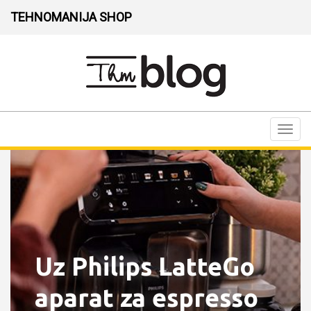
TEHNOMANIJA SHOP
Toggl
navig
Uz Philips LatteGo
aparat za espresso