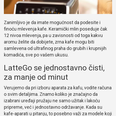
Zanimljivo je da imate mogućnost da podesite i
finoću mlevenja kafe. Keramički mlin poseduje čak
12 nivoa mlevenja, pa u zavisnosti od toga kakvu
aromu želite da dobijete, zrna kafe mogu biti
samlevena od ultrafinog praha do grubih i krupnijih
komadića, sve po vašem ukusu.
LatteGo se jednostavno čisti,
za manje od minut
Verujemo da pri izboru aparata za kafu, vodite računa
o svim detaljima. Znamo koliko je značajno da
izabrani uređaji pružaju ne samo užitak i lakoću
pripreme, već i jednostavno održavanje. Kada su
kafe-aparati u pitanju, to posebno važi za modele koji