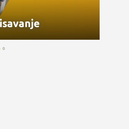
sisavanje
0