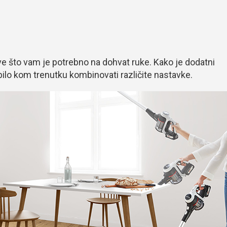
e što vam je potrebno na dohvat ruke. Kako je dodatni
 bilo kom trenutku kombinovati različite nastavke.