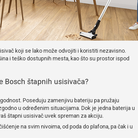
sivač koji se lako može odvojiti i koristiti nezavisno.
ina i teško dostupnih mesta, kao što su prostor ispod
 Bosch štapnih usisivača?
godnost. Poseduju zamenjivu bateriju pa pružaju
godno u određenim situacijama. Dok je jedna baterija u
e vaš štapni usisivač uvek spreman za akciju.
išćenje na svim nivoima, od poda do plafona, pa čak i u