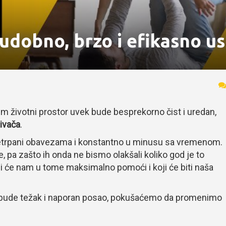
 udobno, brzo i efikasno u
m životni prostor uvek bude besprekorno čist i uredan,
ivača
.
etrpani obavezama i konstantno u minusu sa vremenom.
, pa zašto ih onda ne bismo olakšali koliko god je to
 će nam u tome maksimalno pomoći i koji će biti naša
a bude težak i naporan posao, pokušaćemo da promenimo