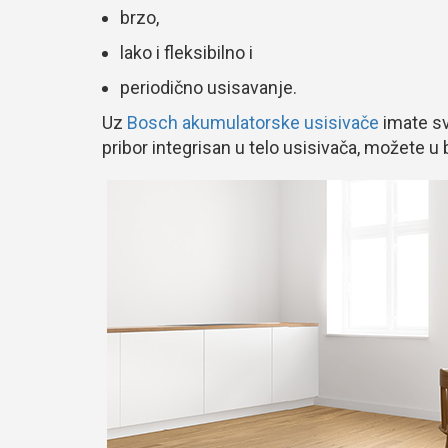
brzo,
lako i fleksibilno i
periodično usisavanje.
Uz
Bosch akumulatorske usisivače
imate sv
pribor integrisan u telo usisivača, možete u