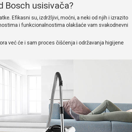
d Bosch usisivača?
. Efikasni su, izdržljivi, moćni, a neki od njih i izrazito
ćnostima i funkcionalnostima olakšaće vam svakodnevni
ora već će i sam proces čišćenja i održavanja higijene