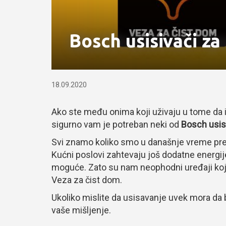
Bosch usisivači za
18.09.2020
Ako ste među onima koji uživaju u tome da i
sigurno vam je potreban neki od
Bosch usis
Svi znamo koliko smo u današnje vreme pr
Kućni poslovi zahtevaju još dodatne energije
moguće. Zato su nam neophodni uređaji koji
Veza za čist dom.
Ukoliko mislite da usisavanje uvek mora d
vaše mišljenje.