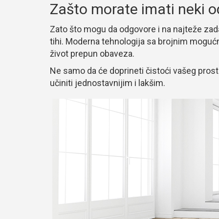
Zašto morate imati neki o
Zato što mogu da odgovore i na najteže zadatke
tihi. Moderna tehnologija sa brojnim mogu
život prepun obaveza.
Ne samo da će doprineti čistoći vašeg prost
učiniti jednostavnijim i lakšim.