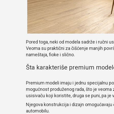
Pored toga, neki od modela sadrže i ručni usi
Veoma su praktični za čišćenje manjih površ
nameštaja, fioke i slično.
Šta karakteriše premium modele
Premium modeli imaju i jednu specijalnu po
mogućnost produženog rada, što je veoma z
usisivaču koji koristite, druga se puni, pa j
Njegova konstrukcija i dizajn omogućavaju č
automobilu.