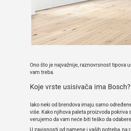
Ono što je najvažnije, raznovrsnost tipova
vam treba.
Koje vrste usisivača ima Bosch?
Iako neki od brendova imaju samo određene 
više. Kako njihova paleta proizvoda pokriva
verujemo da vam neće biti teško da odabere
U zavisnosti od namene i vaših potreba, na 