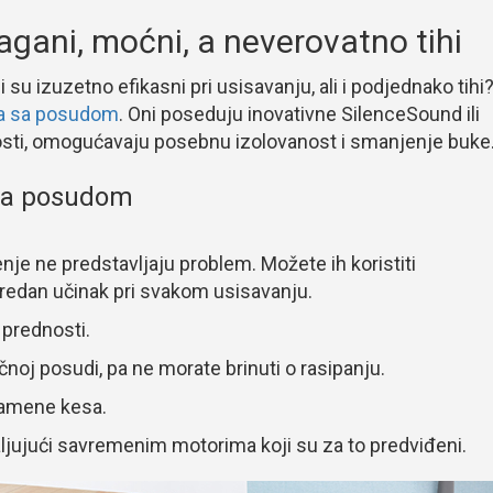
gani, moćni, a neverovatno tihi
 su izuzetno efikasni pri usisavanju, ali i podjednako tihi
ča sa posudom
. Oni poseduju inovativne SilenceSound ili
osti, omogućavaju posebnu izolovanost i smanjenje buke
 sa posudom
nje ne predstavljaju problem. Možete ih koristiti
redan učinak pri svakom usisavanju.
 prednosti.
ičnoj posudi, pa ne morate brinuti o rasipanju.
zamene kesa.
ljujući savremenim motorima koji su za to predviđeni.