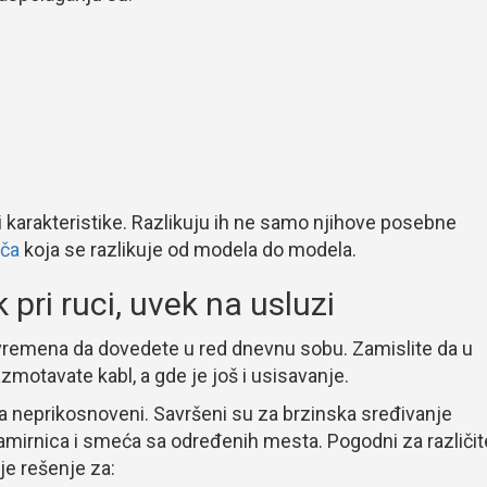
i karakteristike. Razlikuju ih ne samo njihove posebne
ača
koja se razlikuje od modela do modela.
 pri ruci, uvek na usluzi
t vremena da dovedete u red dnevnu sobu. Zamislite da u
zmotavate kabl, a gde je još i usisavanje.
a neprikosnoveni. Savršeni su za brzinska sređivanje
h namirnica i smeća sa određenih mesta. Pogodni za različit
je rešenje za: