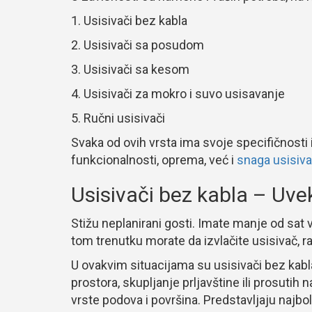
Usisivači bez kabla
Usisivači sa posudom
Usisivači sa kesom
Usisivači za mokro i suvo usisavanje
Ručni usisivači
Svaka od ovih vrsta ima svoje specifičnosti 
funkcionalnosti, oprema, već i
snaga usisiv
Usisivači bez kabla – Uvek
Stižu neplanirani gosti. Imate manje od sa
tom trenutku morate da izvlačite usisivač, ra
U ovakvim situacijama su usisivači bez kabl
prostora, skupljanje prljavštine ili prosuti
vrste podova i površina. Predstavljaju najbol