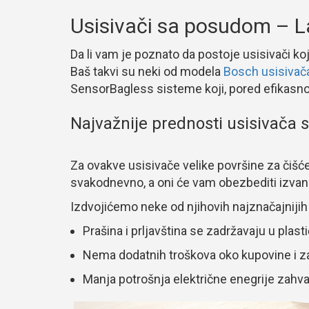
Usisivači sa posudom – La
Da li vam je poznato da postoje usisivači koji
Baš takvi su neki od modela
Bosch usisiva
SensorBagless sisteme koji, pored efikasn
Najvažnije prednosti usisivača
Za ovakve usisivače velike površine za čišće
svakodnevno, a oni će vam obezbediti izvan
Izdvojićemo neke od njihovih najznačajnijih
Prašina i prljavština se zadržavaju u plast
Nema dodatnih troškova oko kupovine i 
Manja potrošnja električne enegrije zahva