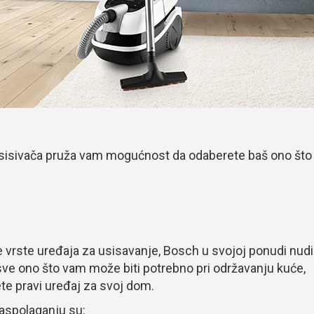
 usisivača pruža vam mogućnost da odaberete baš ono što
vrste uređaja za usisavanje, Bosch u svojoj ponudi nudi
 sve ono što vam može biti potrebno pri održavanju kuće,
te pravi uređaj za svoj dom.
raspolaganju su: