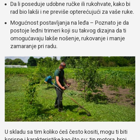
Da li poseduje udobne ručke ili rukohvate, kako bi
rad bio lakši i ne previše opterećujući za vaše ruke.
Mogućnost postavljanja na leđa – Poznato je da
postoje leđni trimeri koji su takvog dizajna da ti
omogućavaju lakše nošenje, rukovanje i manje
zamaranje pri radu.
U skladu sa tim koliko ćeš često kositi, mogu ti biti
korisne i karakteristike kao što su: tip motora, broj