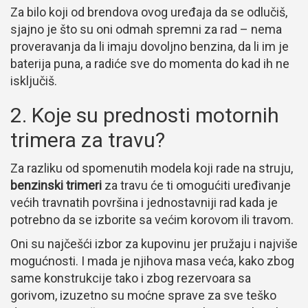
Za bilo koji od brendova ovog uređaja da se odlučiš,
sjajno je što su oni odmah spremni za rad – nema
proveravanja da li imaju dovoljno benzina, da li im je
baterija puna, a radiće sve do momenta do kad ih ne
isključiš.
2. Koje su prednosti motornih
trimera za travu?
Za razliku od spomenutih modela koji rade na struju,
benzinski trimeri
za travu će ti omogućiti uređivanje
većih travnatih površina i jednostavniji rad kada je
potrebno da se izborite sa većim korovom ili travom.
Oni su najčešći izbor za kupovinu jer pružaju i najviše
mogućnosti. I mada je njihova masa veća, kako zbog
same konstrukcije tako i zbog rezervoara sa
gorivom, izuzetno su moćne sprave za sve teško