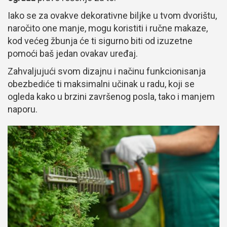
Iako se za ovakve dekorativne biljke u tvom dvorištu,
naročito one manje, mogu koristiti i ručne makaze,
kod većeg žbunja će ti sigurno biti od izuzetne
pomoći baš jedan ovakav uređaj.
Zahvaljujući svom dizajnu i načinu funkcionisanja
obezbediće ti maksimalni učinak u radu, koji se
ogleda kako u brzini završenog posla, tako i manjem
naporu.