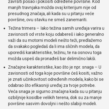
završiti posao i pokositi određene površine. Kod
manjih travnjaka možda ovaj kriterijum nije od
presudnog značaja, ali kada su u pitanju veće
površine, ovu stavku ne smeš zanemariti.
Težina trimera – Iako težina samih uređaja varira u
zavisnosti od vrste koju odabereš i iako generalno
važi da su motorni modeli nešto teži, predlažemo
da svakako pogledaš da li ima sličnih modela, da
uporediš karakteristike, težinu, te na osnovu toga
možda uspeš da pronađeš bar delimično lakši.
Značajne karakteristike, kao što je npr. snaga – U
zavisnosti od toga koje površine ćeš kositi, važno
je znati učinkovitost određenih modela, kako bi se
odabrao što efikasniji uređaj za tvoje potrebe.
Veća snaga je sigurno značajna kada su u pitanju
ozbiljnije kosidbe velikih terena, dok su za manje
površine sasvim dovoljni i nešto slabiji modeli.