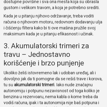
dostupne površine i sva ona mesta koja su obrasla
gustom i velikom travom, a koja je potrebno srediti.
Kada je u pitanju njihovo održavanje, treba voditi
računa o njihovom motoru, redovnom dodavanju ulja
i čišćenju filtera kako bi ti ove mašina pružile svoj
maksimum kada je u pitanju efikasnost i učinak.
3. Akumulatorski trimeri za
travu – Jednostavno
korišćenje i brzo punjenje
Ukoliko želiš istovremeno lak i udoban uređaj, ali i
dovoljno jak da ti pomogne da se rešiš trave i korova,
tu su
akumulatorski trimeri
. Iako nude značajnu
autonomiju i potpunu nezavisnost od toga koliko je
benzina u rezervoaru, nema kabla o kome treba da
vodiš računa, ipak i ta autonomija nije baš potpuna i