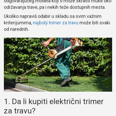
odgovarajućeg modela koji ti može skratiti muke oko
održavanja trave, pa i nekih teže dostupnih mesta.
Ukoliko napraviš odabir u skladu sa svim važnim
kriterijumima,
najbolji trimer za travu
može biti svaki
od narednih.
1. Da li kupiti električni trimer
za travu?