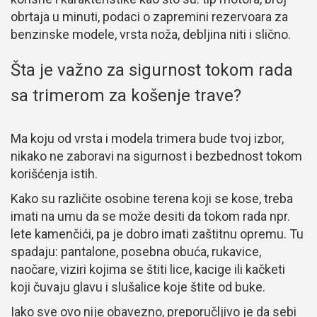
obrtaja u minuti, podaci o zapremini rezervoara za
benzinske modele, vrsta noža, debljina niti i slično.
Šta je važno za sigurnost tokom rada
sa trimerom za košenje trave?
Ma koju od vrsta i modela trimera bude tvoj izbor,
nikako ne zaboravi na sigurnost i bezbednost tokom
korišćenja istih.
Kako su različite osobine terena koji se kose, treba
imati na umu da se može desiti da tokom rada npr.
lete kamenčići, pa je dobro imati zaštitnu opremu. Tu
spadaju: pantalone, posebna obuća, rukavice,
naočare, viziri kojima se štiti lice, kacige ili kačketi
koji čuvaju glavu i slušalice koje štite od buke.
Iako sve ovo nije obavezno, preporučljivo je da sebi