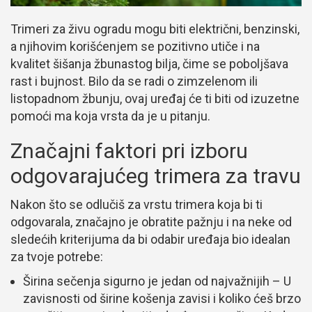
Trimeri za živu ogradu mogu biti električni, benzinski,
a njihovim korišćenjem se pozitivno utiče i na
kvalitet šišanja žbunastog bilja, čime se poboljšava
rast i bujnost. Bilo da se radi o zimzelenom ili
listopadnom žbunju, ovaj uređaj će ti biti od izuzetne
pomoći ma koja vrsta da je u pitanju.
Značajni faktori pri izboru
odgovarajućeg trimera za travu
Nakon što se odlučiš za vrstu trimera koja bi ti
odgovarala, značajno je obratite pažnju i na neke od
sledećih kriterijuma da bi odabir uređaja bio idealan
za tvoje potrebe:
Širina sečenja sigurno je jedan od najvažnijih – U
zavisnosti od širine košenja zavisi i koliko ćeš brzo