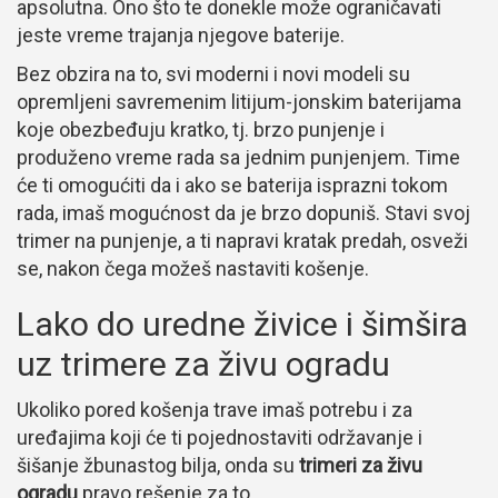
apsolutna. Ono što te donekle može ograničavati
jeste vreme trajanja njegove baterije.
Bez obzira na to, svi moderni i novi modeli su
opremljeni savremenim litijum-jonskim baterijama
koje obezbeđuju kratko, tj. brzo punjenje i
produženo vreme rada sa jednim punjenjem. Time
će ti omogućiti da i ako se baterija isprazni tokom
rada, imaš mogućnost da je brzo dopuniš. Stavi svoj
trimer na punjenje, a ti napravi kratak predah, osveži
se, nakon čega možeš nastaviti košenje.
Lako do uredne živice i šimšira
uz trimere za živu ogradu
Ukoliko pored košenja trave imaš potrebu i za
uređajima koji će ti pojednostaviti održavanje i
šišanje žbunastog bilja, onda su
trimeri za živu
ogradu
pravo rešenje za to.