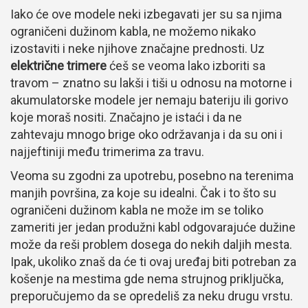
Iako će ove modele neki izbegavati jer su sa njima
ograničeni dužinom kabla, ne možemo nikako
izostaviti i neke njihove značajne prednosti. Uz
električne trimere
ćeš se veoma lako izboriti sa
travom – znatno su lakši i tiši u odnosu na motorne i
akumulatorske modele jer nemaju bateriju ili gorivo
koje moraš nositi. Značajno je istaći i da ne
zahtevaju mnogo brige oko održavanja i da su oni i
najjeftiniji među trimerima za travu.
Veoma su zgodni za upotrebu, posebno na terenima
manjih površina, za koje su idealni. Čak i to što su
ograničeni dužinom kabla ne može im se toliko
zameriti jer jedan produžni kabl odgovarajuće dužine
može da reši problem dosega do nekih daljih mesta.
Ipak, ukoliko znaš da će ti ovaj uređaj biti potreban za
košenje na mestima gde nema strujnog priključka,
preporučujemo da se opredeliš za neku drugu vrstu.