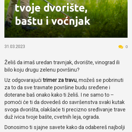
tvoje dvorište,
baštu i voćnjak
31.03.2023
0
Želiš da imaš uredan travnjak, dvorište, vinograd ili
bilo koju drugu zelenu površinu?
Uz odgovarajući
trimer za travu
, možeš se pobrinuti
za to da sve travnate površine budu sređene i
doterane baš onako kako ti želiš. I ne samo to –
pomoći će ti da dovedeš do savršenstva svaki kutak
svoga dvorišta, olakšaće ti precizno sređivanje trave
duž ivica tvoje bašte, cvetnih leja, ograda.
Donosimo ti sjajne savete kako da odabereš najbolji