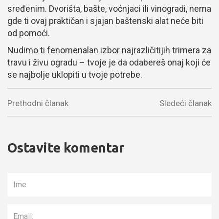
sređenim. Dvorišta, bašte, voćnjaci ili vinogradi, nema
gde ti ovaj praktičan i sjajan baštenski alat neće biti
od pomoći.
Nudimo ti fenomenalan izbor najrazličitijih trimera za
travu i živu ogradu – tvoje je da odabereš onaj koji će
se najbolje uklopiti u tvoje potrebe.
Prethodni članak
Sledeći članak
Ostavite komentar