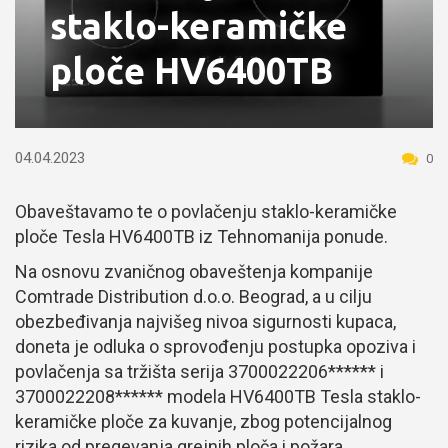
staklo-keramičke
ploče HV6400TB
04.04.2023
0
Obaveštavamo te o povlačenju staklo-keramičke
ploče Tesla HV6400TB iz Tehnomanija ponude.
Na osnovu zvaničnog obaveštenja kompanije
Comtrade Distribution d.o.o. Beograd, a u cilju
obezbeđivanja najvišeg nivoa sigurnosti kupaca,
doneta je odluka o sprovođenju postupka opoziva i
povlačenja sa tržišta serija 3700022206****** i
3700022208****** modela HV6400TB Tesla staklo-
keramičke ploče za kuvanje, zbog potencijalnog
rizika od pregevanja grejnih ploča i požara.