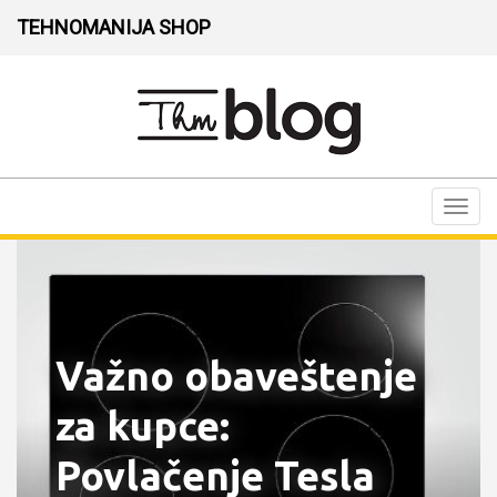
TEHNOMANIJA SHOP
Toggl
navig
Važno obaveštenje
za kupce:
Povlačenje Tesla