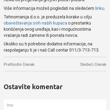
Više informacija možeš pogledati na sledećem
linku
.
Tehnomanija d.o.o. je preduzela korake u cilju
obaveštavanja svih naših kupaca
o prestanku
korišćenja ovog uređaja, kao i mogućnostima
vraćanja radi zamene ili povrata novca.
Ukoliko su ti potrebne dodatne informacije, na
raspolaganju ti je i naš Call centar 011/3-713-713.
Prethodni članak
Sledeći članak
Ostavite komentar