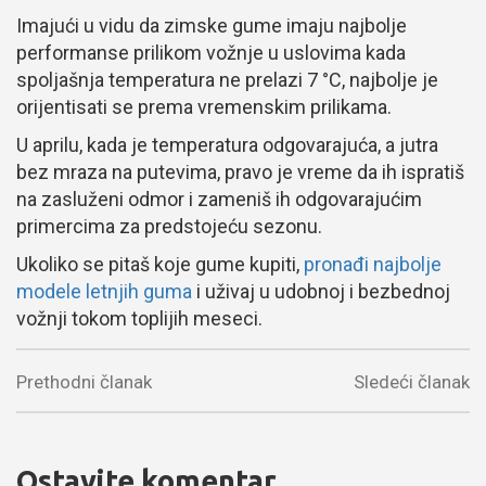
Imajući u vidu da zimske gume imaju najbolje
performanse prilikom vožnje u uslovima kada
spoljašnja temperatura ne prelazi 7 °C, najbolje je
orijentisati se prema vremenskim prilikama.
U aprilu, kada je temperatura odgovarajuća, a jutra
bez mraza na putevima, pravo je vreme da ih ispratiš
na zasluženi odmor i zameniš ih odgovarajućim
primercima za predstojeću sezonu.
Ukoliko se pitaš koje gume kupiti,
pronađi najbolje
modele letnjih guma
i uživaj u udobnoj i bezbednoj
vožnji tokom toplijih meseci.
Prethodni članak
Sledeći članak
Ostavite komentar