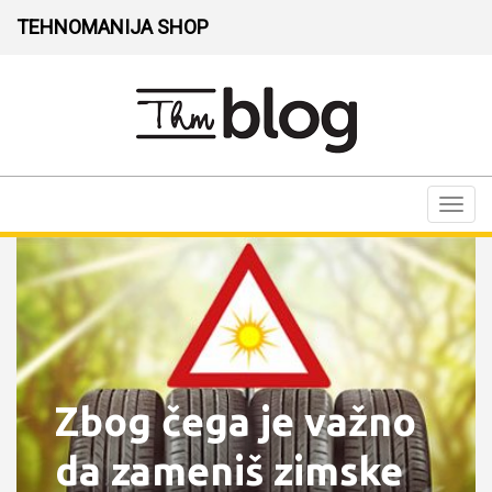
TEHNOMANIJA SHOP
Toggl
navig
Zbog čega je važno
da zameniš zimske