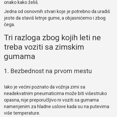
onako kako želiš.
Jedna od osnovnih stvari koje je potrebno da uradiš
jeste da staviš letnje gume, a objasnićemo i zbog
čega.
Tri razloga zbog kojih leti ne
treba voziti sa zimskim
gumama
1. Bezbednost na prvom mestu
Iako je većini poznato da vožnja zimi sa
neadekvatnim pneumaticima može biti višestruko
opasna, nije preporučljivo ni voziti sa gumama
namenjenim za hladne uslove kada su na putevima
više temperature.