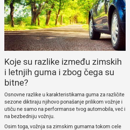
Koje su razlike između zimskih
i letnjih guma i zbog čega su
bitne?
Osnovne razlike u karakteristikama guma za različite
sezone diktiraju njihovo ponašanje prilikom vožnje i
utiču ne samo na performanse tvog automobila, već i
na bezbedniju vožnju.
Osim toga, vožnja sa zimskim gumama tokom cele