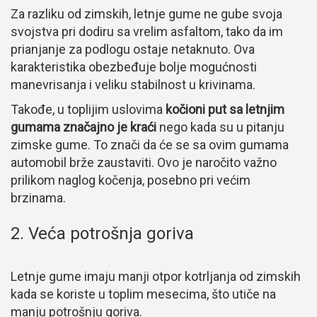
Za razliku od zimskih, letnje gume ne gube svoja
svojstva pri dodiru sa vrelim asfaltom, tako da im
prianjanje za podlogu ostaje netaknuto. Ova
karakteristika obezbeđuje bolje mogućnosti
manevrisanja i veliku stabilnost u krivinama.
Takođe, u toplijim uslovima
kočioni put sa letnjim
gumama značajno je kraći
nego kada su u pitanju
zimske gume. To znači da će se sa ovim gumama
automobil brže zaustaviti. Ovo je naročito važno
prilikom naglog kočenja, posebno pri većim
brzinama.
2. Veća potrošnja goriva
Letnje gume imaju manji otpor kotrljanja od zimskih
kada se koriste u toplim mesecima, što utiče na
manju potrošnju goriva.