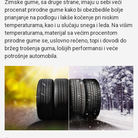
Zimske gume, sa druge strane, imaju u sebi veći
procenat prirodne gume kako bi obezbedile bolje
prianjanje na podlogu i lakše kočenje pri niskim
temperaturama, kao i u slučaju snega i leda. Na višim
temperaturama, materijal sa većim procentom
prirodne gume se, uslovno rečeno, topi i dovodi do
bržeg trošenja guma, lošijih performansi i veće
potrošnje automobila.