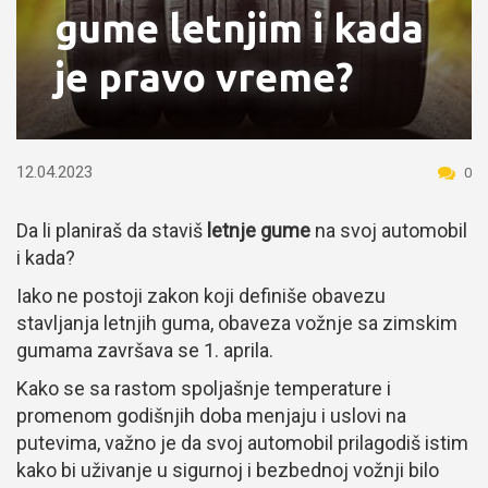
gume letnjim i kada
je pravo vreme?
12.04.2023
0
Da li planiraš da staviš
letnje gume
na svoj automobil
i kada?
Iako ne postoji zakon koji definiše obavezu
stavljanja letnjih guma, obaveza vožnje sa zimskim
gumama završava se 1. aprila.
Kako se sa rastom spoljašnje temperature i
promenom godišnjih doba menjaju i uslovi na
putevima, važno je da svoj automobil prilagodiš istim
kako bi uživanje u sigurnoj i bezbednoj vožnji bilo