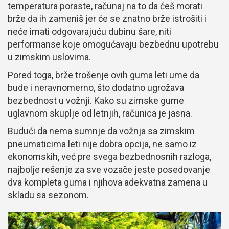
temperatura poraste, računaj na to da ćeš morati
brže da ih zameniš jer će se znatno brže istrošiti i
neće imati odgovarajuću dubinu šare, niti
performanse koje omogućavaju bezbednu upotrebu
u zimskim uslovima.
Pored toga, brže trošenje ovih guma leti ume da
bude i neravnomerno, što dodatno ugrožava
bezbednost u vožnji. Kako su zimske gume
uglavnom skuplje od letnjih, računica je jasna.
Budući da nema sumnje da vožnja sa zimskim
pneumaticima leti nije dobra opcija, ne samo iz
ekonomskih, već pre svega bezbednosnih razloga,
najbolje rešenje za sve vozače jeste posedovanje
dva kompleta guma i njihova adekvatna zamena u
skladu sa sezonom.