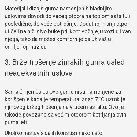
Materijal i dizajn guma namenjenih hladnijim
uslovima dovodi do većeg otpora na toplom asfaltu i
posledično, do veće potrošnje. Dodatno, manji otpor
utiče i na niži nivo buke prilikom vožnje, u vozilu i van
njega, tako da možeš komfornije da uživaš u
omiljenoj muzici.
3. Brže trošenje zimskih guma usled
neadekvatnih uslova
Sama činjenica da ove gume nisu namenjene za
korišćenje kada je temperatura iznad 7 °C uzrok je
njihovog bržeg trošenja na vrućem asfaltu. Ovo je
takođe povezano sa većim otporom kotrljanja ovih
guma leti.
Ukoliko nastaviš da ih koristiš i nakon što