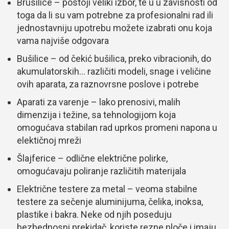
Brusilice – postoji veliki izbor, te u u zavisnosti od
toga da li su vam potrebne za profesionalni rad ili
jednostavniju upotrebu možete izabrati onu koja
vama najviše odgovara
Bušilice – od čekić bušilica, preko vibracionih, do
akumulatorskih… različiti modeli, snage i veličine
ovih aparata, za raznovrsne poslove i potrebe
Aparati za varenje – lako prenosivi, malih
dimenzija i težine, sa tehnologijom koja
omogućava stabilan rad uprkos promeni napona u
elektičnoj mreži
Šlajferice – odlične električne polirke,
omogućavaju poliranje različitih materijala
Električne testere za metal – veoma stabilne
testere za sečenje aluminijuma, čelika, inoksa,
plastike i bakra. Neke od njih poseduju
bezbednosni prekidač, koriste rezne ploče i imaju