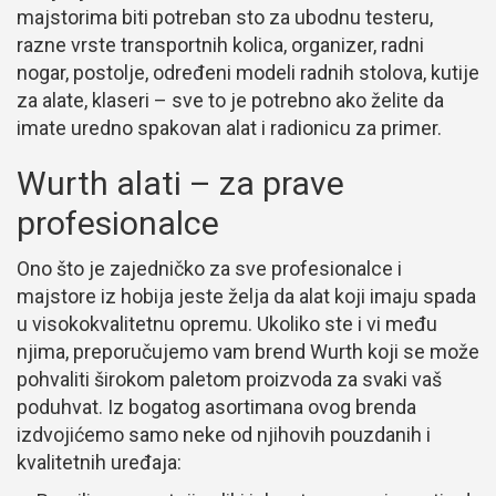
majstorima biti potreban sto za ubodnu testeru,
razne vrste transportnih kolica, organizer, radni
nogar, postolje, određeni modeli radnih stolova, kutije
za alate, klaseri – sve to je potrebno ako želite da
imate uredno spakovan alat i radionicu za primer.
Wurth alati – za prave
profesionalce
Ono što je zajedničko za sve profesionalce i
majstore iz hobija jeste želja da alat koji imaju spada
u visokokvalitetnu opremu. Ukoliko ste i vi među
njima, preporučujemo vam brend Wurth koji se može
pohvaliti širokom paletom proizvoda za svaki vaš
poduhvat. Iz bogatog asortimana ovog brenda
izdvojićemo samo neke od njihovih pouzdanih i
kvalitetnih uređaja: