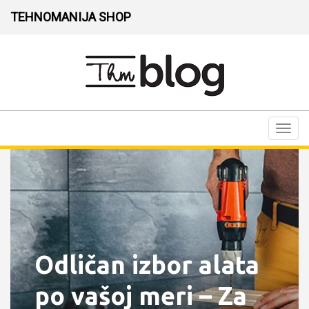
TEHNOMANIJA SHOP
Toggl
navig
Odličan izbor alata
po vašoj meri – Za