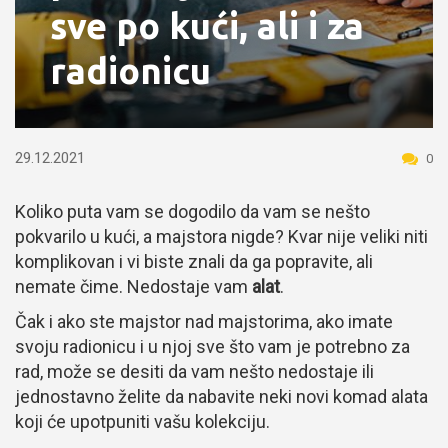
sve po kući, ali i za
radionicu
29.12.2021
0
Koliko puta vam se dogodilo da vam se nešto
pokvarilo u kući, a majstora nigde? Kvar nije veliki niti
komplikovan i vi biste znali da ga popravite, ali
nemate čime. Nedostaje vam
alat
.
Čak i ako ste majstor nad majstorima, ako imate
svoju radionicu i u njoj sve što vam je potrebno za
rad, može se desiti da vam nešto nedostaje ili
jednostavno želite da nabavite neki novi komad alata
koji će upotpuniti vašu kolekciju.