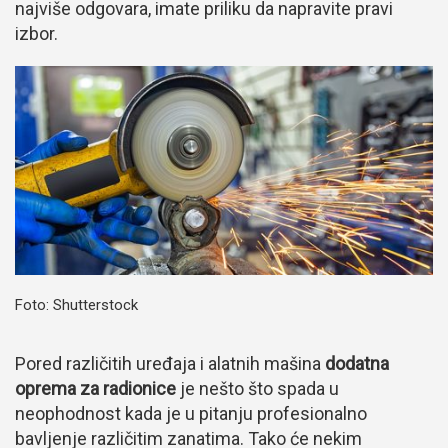
najviše odgovara, imate priliku da napravite pravi
izbor.
Foto: Shutterstock
Pored različitih uređaja i alatnih mašina
dodatna
oprema za radionice
je nešto što spada u
neophodnost kada je u pitanju profesionalno
bavljenje različitim zanatima. Tako će nekim