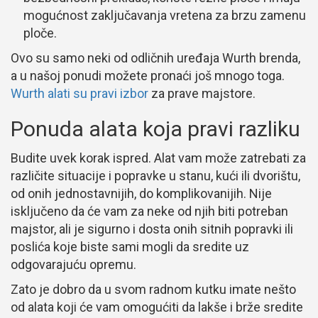
mogućnost zaključavanja vretena za brzu zamenu
ploče.
Ovo su samo neki od odličnih uređaja Wurth brenda,
a u našoj ponudi možete pronaći još mnogo toga.
Wurth alati su pravi izbor
za prave majstore.
Ponuda alata koja pravi razliku
Budite uvek korak ispred. Alat vam može zatrebati za
različite situacije i popravke u stanu, kući ili dvorištu,
od onih jednostavnijih, do komplikovanijih. Nije
isključeno da će vam za neke od njih biti potreban
majstor, ali je sigurno i dosta onih sitnih popravki ili
poslića koje biste sami mogli da sredite uz
odgovarajuću opremu.
Zato je dobro da u svom radnom kutku imate nešto
od alata koji će vam omogućiti da lakše i brže sredite