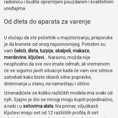
radionicu i budite opremljeni pouzdanim i kvalitetnim
uređajima.
Od dleta do aparata za varenje
U slučaju da ste početnik u majstorisanju, preporuka
je da krenete od onog najosnovnijeg. Potrebni su
vam
čekići
,
dleta
,
turpije
,
skalpeli
,
makaze
,
merdevine
,
ključevi
… Naravno, možda nije
neophodno da sve ovo imate odmah, ali vremenom
će se sigurno javiti situacije kada će vam ove sitnice
zatrebati kako biste obavili sitne popravke,
doterivanja u stanu, na nameštaju i slično.
Iznenadićete se koliko različitih modela ima svaki od
njih. Sjajno je što se mnogi mogu kupiti pojedinačno,
a neki i u
setovima alata
. Na primer, viljuškasti
ključevi imaju set od 12 različitih profila, ili set