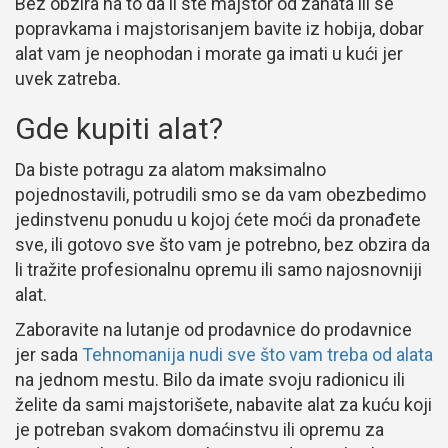
Bez obzira na to da li ste majstor od zanata ili se
popravkama i majstorisanjem bavite iz hobija, dobar
alat vam je neophodan i morate ga imati u kući jer
uvek zatreba.
Gde kupiti alat?
Da biste potragu za alatom maksimalno
pojednostavili, potrudili smo se da vam obezbedimo
jedinstvenu ponudu u kojoj ćete moći da pronađete
sve, ili gotovo sve što vam je potrebno, bez obzira da
li tražite profesionalnu opremu ili samo najosnovniji
alat.
Zaboravite na lutanje od prodavnice do prodavnice
jer sada
Tehnomanija nudi sve što vam treba od alata
na jednom mestu. Bilo da imate svoju radionicu ili
želite da sami majstorišete, nabavite alat za kuću koji
je potreban svakom domaćinstvu ili opremu za