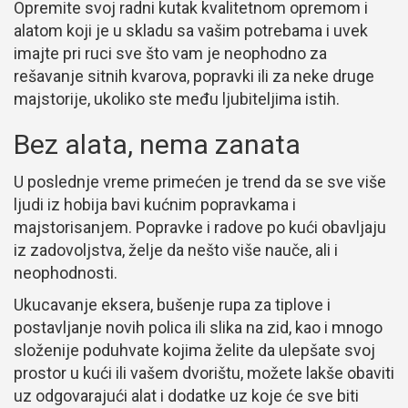
Opremite svoj radni kutak kvalitetnom opremom i
alatom koji je u skladu sa vašim potrebama i uvek
imajte pri ruci sve što vam je neophodno za
rešavanje sitnih kvarova, popravki ili za neke druge
majstorije, ukoliko ste među ljubiteljima istih.
Bez alata, nema zanata
U poslednje vreme primećen je trend da se sve više
ljudi iz hobija bavi kućnim popravkama i
majstorisanjem. Popravke i radove po kući obavljaju
iz zadovoljstva, želje da nešto više nauče, ali i
neophodnosti.
Ukucavanje eksera, bušenje rupa za tiplove i
postavljanje novih polica ili slika na zid, kao i mnogo
složenije poduhvate kojima želite da ulepšate svoj
prostor u kući ili vašem dvorištu, možete lakše obaviti
uz odgovarajući alat i dodatke uz koje će sve biti