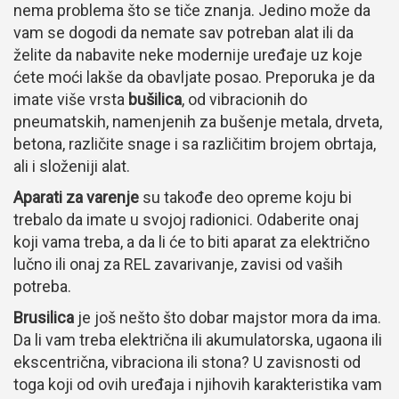
nema problema što se tiče znanja. Jedino može da
vam se dogodi da nemate sav potreban alat ili da
želite da nabavite neke modernije uređaje uz koje
ćete moći lakše da obavljate posao. Preporuka je da
imate više vrsta
bušilica
, od vibracionih do
pneumatskih, namenjenih za bušenje metala, drveta,
betona, različite snage i sa različitim brojem obrtaja,
ali i složeniji alat.
Aparati za varenje
su takođe deo opreme koju bi
trebalo da imate u svojoj radionici. Odaberite onaj
koji vama treba, a da li će to biti aparat za električno
lučno ili onaj za REL zavarivanje, zavisi od vaših
potreba.
Brusilica
je još nešto što dobar majstor mora da ima.
Da li vam treba električna ili akumulatorska, ugaona ili
ekscentrična, vibraciona ili stona? U zavisnosti od
toga koji od ovih uređaja i njihovih karakteristika vam