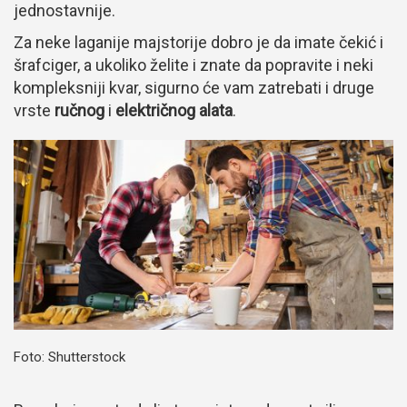
jednostavnije.
Za neke laganije majstorije dobro je da imate čekić i
šrafciger, a ukoliko želite i znate da popravite i neki
kompleksniji kvar, sigurno će vam zatrebati i druge
vrste
ručnog
i
električnog alata
.
Foto: Shutterstock