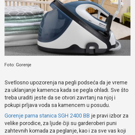
Foto: Gorenje
Svetlosno upozorenja na pegli podseća da je vreme
za uklanjanje kamenca kada se pegla ohladi. Sve što
treba uraditi jeste da se otvori zavrtanj na njoj i
pokupi prljava voda sa kamencem u posudu.
Gorenje parna stanica SGH 2400 BB
je pravi izbor za
velike porodice, za ljude čiji su garderoberi puni
zahtevnih komada za peglanje, kao i za sve vas koji