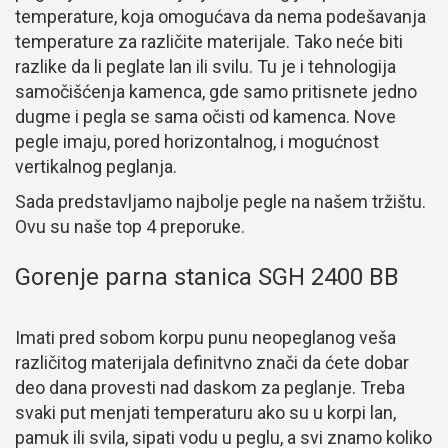
temperature, koja omogućava da nema podešavanja
temperature za različite materijale. Tako neće biti
razlike da li peglate lan ili svilu. Tu je i tehnologija
samočišćenja kamenca, gde samo pritisnete jedno
dugme i pegla se sama očisti od kamenca. Nove
pegle imaju, pored horizontalnog, i mogućnost
vertikalnog peglanja.
Sada predstavljamo najbolje pegle na našem tržištu.
Ovu su naše top 4 preporuke.
Gorenje parna stanica SGH 2400 BB
Imati pred sobom korpu punu neopeglanog veša
različitog materijala definitvno znači da ćete dobar
deo dana provesti nad daskom za peglanje. Treba
svaki put menjati temperaturu ako su u korpi lan,
pamuk ili svila, sipati vodu u peglu, a svi znamo koliko