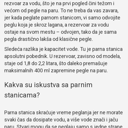
rezvoar za vodu, što je na prvi pogled čini težom i
većom od pegle na paru. To ne treba da vas zavara,
jer kada peglate parnom stanicom, vi samo odvojite
peglu koja je skroz lagana, a rezervoar za vodu
ostaje na svom mestu – odvojen, tako da je sama
pegla drastično lakša od klasične pegle.
Sledeća razlika je kapacitet vode. Tu je parna stanica
apsolutni pobednik. U rezervoar, zavisno od modela,
staje od 1,8 do 2,2 litara, što daleko premašuje
maksimalnih 400 ml zapremine pegle na paru.
Kakva su iskustva sa parnim
stanicama?
Parna stanica skraćuje vreme peglanja jer ne morate
svaki čas da dosipate vodu, a više vode znači i jaču
paru. Stvari mogu da se peglaju samo s jedne strane