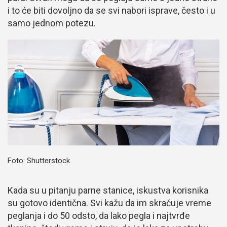
i to će biti dovoljno da se svi nabori isprave, često i u
samo jednom potezu.
Foto: Shutterstock
Kada su u pitanju parne stanice, iskustva korisnika
su gotovo identična. Svi kažu da im skraćuje vreme
peglanja i do 50 odsto, da lako pegla i najtvrđe