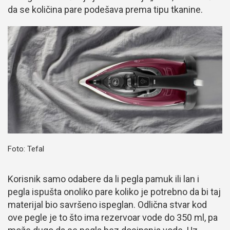
da se količina pare podešava prema tipu tkanine.
Foto: Tefal
Korisnik samo odabere da li pegla pamuk ili lan i
pegla ispušta onoliko pare koliko je potrebno da bi taj
materijal bio savršeno ispeglan. Odlična stvar kod
ove pegle je to što ima rezervoar vode do 350 ml, pa