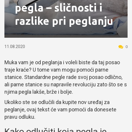
pegla – sličnosti i
razlike pri peglanju
11.08.2020
0
Muka vam je od peglanja i voleli biste da taj posao
traje kraće? U tome vam mogu pomoći parne
stanice. Standardne pegle rade svoj posao odlično,
ali parne stanice su napravile revoluciju zato što se s
njima pegla lakše, brže i bolje.
Ukoliko ste se odlučili da kupite nov uređaj za
peglanje, ovaj tekst će vam pomoći da donesete
pravu odluku.
Kako odlučiti koja pegla je