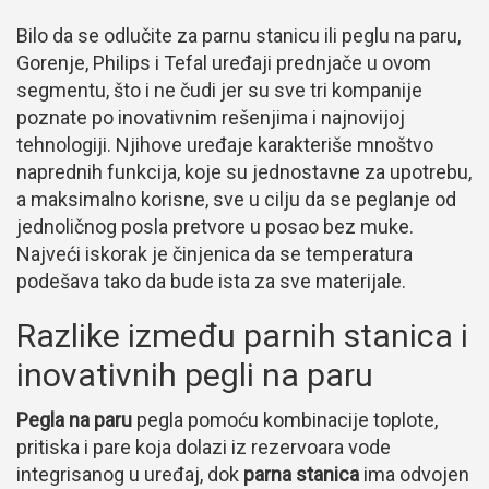
Bilo da se odlučite za parnu stanicu ili peglu na paru,
Gorenje, Philips i Tefal uređaji prednjače u ovom
segmentu, što i ne čudi jer su sve tri kompanije
poznate po inovativnim rešenjima i najnovijoj
tehnologiji. Njihove uređaje karakteriše mnoštvo
naprednih funkcija, koje su jednostavne za upotrebu,
a maksimalno korisne, sve u cilju da se peglanje od
jednoličnog posla pretvore u posao bez muke.
Najveći iskorak je činjenica da se temperatura
podešava tako da bude ista za sve materijale.
Razlike između parnih stanica i
inovativnih pegli na paru
Pegla na paru
pegla pomoću kombinacije toplote,
pritiska i pare koja dolazi iz rezervoara vode
integrisanog u uređaj, dok
parna stanica
ima odvojen