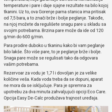
temperature i pare i daje sjajne rezultate na bilo kojoj
tkanini. Uz to, ova Gorenje parna stanica ima pritisak
od 7,5 bara, a to znači brže i bolje peglanje. Takođe,
na njoj možete da regulišete snagu pare u skladu sa
svojim potrebama. Brzina pare može da ide od 120
g/min do 600 g/min.
Para prodire duboko u tkaninu kako bi vam peglanje
bilo lakše. Što više pare, to je peglanje brže i bolje.
Snaga pare može se regulisati tako da odgovara
vašim potrebama.
Rezervoar za vodu je 1,7 l i dovoljan je za velike
količine veša. Kada voda treba da se dopuni, aparat
ne mora da se isključuje. Para je spremna za
upotrebu za dva minuta zahvaljujući opciji Eco Care.
Opcija Easy De-Calc produžava trajnost uređaja.