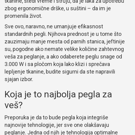
tkanine, štedi vreme i struju, da je laka za upotrebu
zbog ergonomične drške, u suštini – da im je
promenila život.
Sve ovo, naravno, ne umanjuje efikasnost
standardnih pegli. Njihova prednost je u tome što
zauzimaju manje mesta od parnih stanica, jeftinije
su, pogodne ako nemate velike količine zahtevnog
veša za peglanje, a ako odaberete peglu snage od
3.000 W i sa pločom koja lako klizi i sprečava
lepljenje tkanine, budite sigurni da ste napravili
sjajan izbor.
Koja je to najbolja pegla za
veš?
Preporuka je da to bude pegla koja integriše
najnovije tehnologije, jer sve one olakšavaju
peglanje. Jedna od njih je tehnologija optimalne