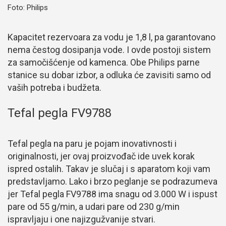
Foto: Philips
Kapacitet rezervoara za vodu je 1,8 l, pa garantovano
nema čestog dosipanja vode. I ovde postoji sistem
za samočišćenje od kamenca. Obe Philips parne
stanice su dobar izbor, a odluka će zavisiti samo od
vaših potreba i budžeta.
Tefal pegla FV9788
Tefal pegla na paru je pojam inovativnosti i
originalnosti, jer ovaj proizvođač ide uvek korak
ispred ostalih. Takav je slučaj i s aparatom koji vam
predstavljamo. Lako i brzo peglanje se podrazumeva
jer Tefal pegla FV9788 ima snagu od 3.000 W i ispust
pare od 55 g/min, a udari pare od 230 g/min
ispravljaju i one najizgužvanije stvari.