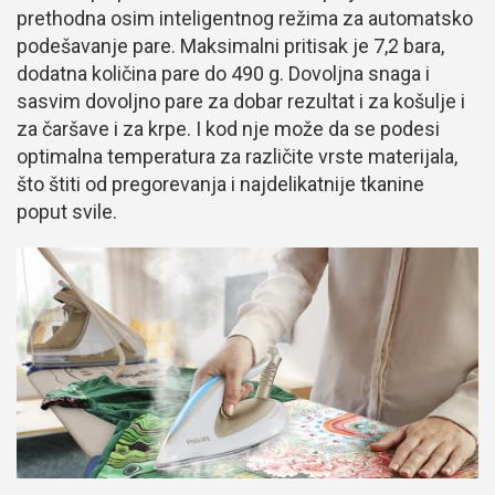
prethodna osim inteligentnog režima za automatsko
podešavanje pare. Maksimalni pritisak je 7,2 bara,
dodatna količina pare do 490 g. Dovoljna snaga i
sasvim dovoljno pare za dobar rezultat i za košulje i
za čaršave i za krpe. I kod nje može da se podesi
optimalna temperatura za različite vrste materijala,
što štiti od pregorevanja i najdelikatnije tkanine
poput svile.