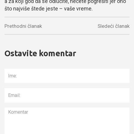
a za koji god da se odlučite, nećete pogrešiti jer ono
što najviše štede jeste – vaše vreme.
Prethodni članak
Sledeći članak
Ostavite komentar