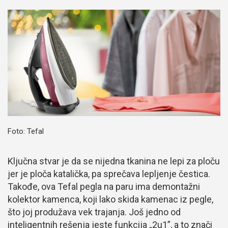
Foto: Tefal
Ključna stvar je da se nijedna tkanina ne lepi za ploču
jer je ploča katalička, pa sprečava lepljenje čestica.
Takođe, ova Tefal pegla na paru ima demontažni
kolektor kamenca, koji lako skida kamenac iz pegle,
što joj produžava vek trajanja. Još jedno od
inteligentnih rešenja jeste funkcija „2u1”, a to znači