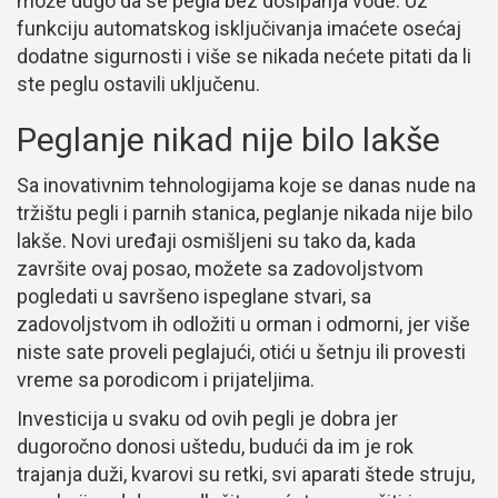
može dugo da se pegla bez dosipanja vode. Uz
funkciju automatskog isključivanja imaćete osećaj
dodatne sigurnosti i više se nikada nećete pitati da li
ste peglu ostavili uključenu.
Peglanje nikad nije bilo lakše
Sa inovativnim tehnologijama koje se danas nude na
tržištu pegli i parnih stanica, peglanje nikada nije bilo
lakše. Novi uređaji osmišljeni su tako da, kada
završite ovaj posao, možete sa zadovoljstvom
pogledati u savršeno ispeglane stvari, sa
zadovoljstvom ih odložiti u orman i odmorni, jer više
niste sate proveli peglajući, otići u šetnju ili provesti
vreme sa porodicom i prijateljima.
Investicija u svaku od ovih pegli je dobra jer
dugoročno donosi uštedu, budući da im je rok
trajanja duži, kvarovi su retki, svi aparati štede struju,