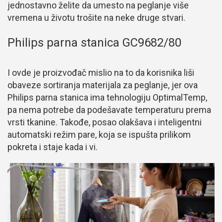
jednostavno želite da umesto na peglanje više
vremena u životu trošite na neke druge stvari.
Philips parna stanica GC9682/80
I ovde je proizvođač mislio na to da korisnika liši
obaveze sortiranja materijala za peglanje, jer ova
Philips parna stanica ima tehnologiju OptimalTemp,
pa nema potrebe da podešavate temperaturu prema
vrsti tkanine. Takođe, posao olakšava i inteligentni
automatski režim pare, koja se ispušta prilikom
pokreta i staje kada i vi.