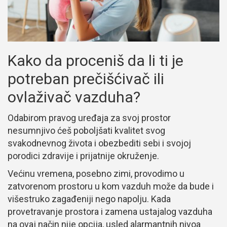
Kako da proceniš da li ti je
potreban prečišćivač ili
ovlaživač vazduha?
Odabirom pravog uređaja za svoj prostor
nesumnjivo ćeš poboljšati kvalitet svog
svakodnevnog života i obezbediti sebi i svojoj
porodici zdravije i prijatnije okruženje.
Većinu vremena, posebno zimi, provodimo u
zatvorenom prostoru u kom vazduh može da bude i
višestruko zagađeniji nego napolju. Kada
provetravanje prostora i zamena ustajalog vazduha
na ovaj način nije opcija, usled alarmantnih nivoa