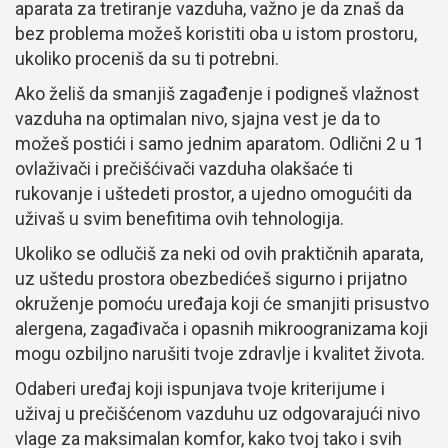
aparata za tretiranje vazduha, važno je da znaš da
bez problema možeš koristiti oba u istom prostoru,
ukoliko proceniš da su ti potrebni.
Ako želiš da smanjiš zagađenje i podigneš vlažnost
vazduha na optimalan nivo, sjajna vest je da to
možeš postići i samo jednim aparatom. Odlični 2 u 1
ovlaživači i prečišćivači vazduha olakšaće ti
rukovanje i uštedeti prostor, a ujedno omogućiti da
uživaš u svim benefitima ovih tehnologija.
Ukoliko se odlučiš za neki od ovih praktičnih aparata,
uz uštedu prostora obezbedićeš sigurno i prijatno
okruženje pomoću uređaja koji će smanjiti prisustvo
alergena, zagađivača i opasnih mikroogranizama koji
mogu ozbiljno narušiti tvoje zdravlje i kvalitet života.
Odaberi uređaj koji ispunjava tvoje kriterijume i
uživaj u prečišćenom vazduhu uz odgovarajući nivo
vlage za maksimalan komfor, kako tvoj tako i svih