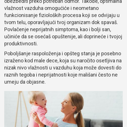
obezbediti preko potreban odmor. Takođe, optimalna
vlažnost vazduha omogućiće i neometano
funkcionisanje fizioloških procesa koji se odvijaju u
tvom telu, oporavljajući tvoj organizam dok spavaš.
Povlačenje neprijatnih simptoma, kao i bolji san,
učiniće da se osećaš opuštenije, ali doprineće i tvojoj
produktivnosti.
Poboljšanje raspoloženja i opšteg stanja je posebno
izraženo kod male dece, koja su naročito osetljiva na
nizak nivo vlažnosti u vazduhu koja može dovesti do
raznih tegoba i neprijatnosti koje mališani često ne
umeju da objasne.