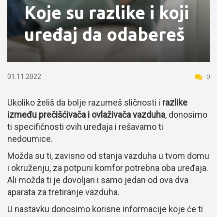
Koje su razlike i koji
uređaj da odabereš
01.11.2022
0
Ukoliko želiš da bolje razumeš sličnosti i
razlike
između prečišćivača i ovlaživača vazduha
, donosimo
ti specifičnosti ovih uređaja i rešavamo ti
nedoumice.
Možda su ti, zavisno od stanja vazduha u tvom domu
i okruženju, za potpuni komfor potrebna oba uređaja.
Ali možda ti je dovoljan i samo jedan od ova dva
aparata za tretiranje vazduha.
U nastavku donosimo korisne informacije koje će ti