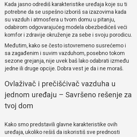
Kada jasno odrediš karakteristike uređaja koje su ti
potrebne da se uspešno izboriš sa izazovima kada
su vazduh i atmosfera u tvom domu u pitanju,
odabirom odgovarajućeg modela obezbedićeš veći
komfor i zdravije okruženje za sebe i svoju porodicu.
Međutim, kako se često istovremeno susrećemo i
sa zagađenim i suvim vazduhom, posebno tokom
sezone grejanja, nije uvek baš lako odabrati između
jedne ili druge opcije. Dobra vest je da i ne moraš.
Ovlaživač i prečišćivač vazduha u
jednom uređaju – Savršeno rešenje za
tvoj dom
Kako smo predstavili glavne karakteristike ovih
uređaja, ukoliko rešiš da iskoristiš sve prednosti