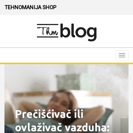
TEHNOMANIJA SHOP
Toggl
navig
Prečišćivač ili
ovlaživač vazduha: