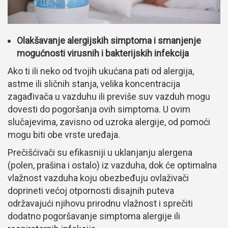
Olakšavanje alergijskih simptoma i smanjenje
mogućnosti virusnih i bakterijskih infekcija
Ako ti ili neko od tvojih ukućana pati od alergija,
astme ili sličnih stanja, velika koncentracija
zagađivača u vazduhu ili previše suv vazduh mogu
dovesti do pogoršanja ovih simptoma. U ovim
slučajevima, zavisno od uzroka alergije, od pomoći
mogu biti obe vrste uređaja.
Prečišćivači su efikasniji u uklanjanju alergena
(polen, prašina i ostalo) iz vazduha, dok će optimalna
vlažnost vazduha koju obezbeđuju ovlaživači
doprineti većoj otpornosti disajnih puteva
održavajući njihovu prirodnu vlažnost i sprečiti
dodatno pogoršavanje simptoma alergije ili