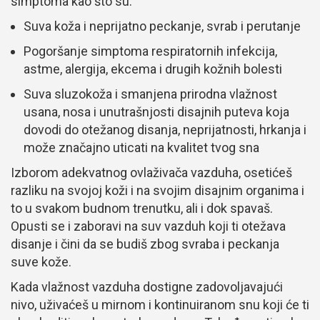
simptoma kao što su:
Suva koža i neprijatno peckanje, svrab i perutanje
Pogoršanje simptoma respiratornih infekcija,
astme, alergija, ekcema i drugih kožnih bolesti
Suva sluzokoža i smanjena prirodna vlažnost
usana, nosa i unutrašnjosti disajnih puteva koja
dovodi do otežanog disanja, neprijatnosti, hrkanja i
može značajno uticati na kvalitet tvog sna
Izborom adekvatnog ovlaživača vazduha, osetićeš
razliku na svojoj koži i na svojim disajnim organima i
to u svakom budnom trenutku, ali i dok spavaš.
Opusti se i zaboravi na suv vazduh koji ti otežava
disanje i čini da se budiš zbog svraba i peckanja
suve kože.
Kada vlažnost vazduha dostigne zadovoljavajući
nivo, uživaćeš u mirnom i kontinuiranom snu koji će ti