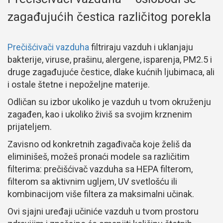
zagađujućih čestica različitog porekla
Prečišćivači vazduha
filtriraju vazduh i uklanjaju
bakterije, viruse, prašinu, alergene, isparenja, PM2.5 i
druge zagađujuće čestice, dlake kućnih ljubimaca, ali
i ostale štetne i nepoželjne materije.
Odličan su izbor ukoliko je vazduh u tvom okruženju
zagađen, kao i ukoliko živiš sa svojim krznenim
prijateljem.
Zavisno od konkretnih zagađivača koje želiš da
eliminišeš, možeš pronaći modele sa različitim
filterima: prečišćivač vazduha sa HEPA filterom,
filterom sa aktivnim ugljem, UV svetlošću ili
kombinacijom više filtera za maksimalni učinak.
Ovi sjajni uređaji učiniće vazduh u tvom prostoru