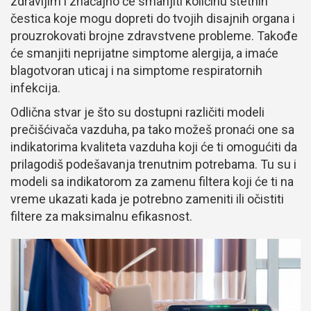
zdravijim i značajno će smanjiti količinu štetnih
čestica koje mogu dopreti do tvojih disajnih organa i
prouzrokovati brojne zdravstvene probleme. Takođe
će smanjiti neprijatne simptome alergija, a imaće
blagotvoran uticaj i na simptome respiratornih
infekcija.
Odlična stvar je što su dostupni različiti modeli
prečišćivača vazduha, pa tako možeš pronaći one sa
indikatorima kvaliteta vazduha koji će ti omogućiti da
prilagodiš podešavanja trenutnim potrebama. Tu su i
modeli sa indikatorom za zamenu filtera koji će ti na
vreme ukazati kada je potrebno zameniti ili očistiti
filtere za maksimalnu efikasnost.