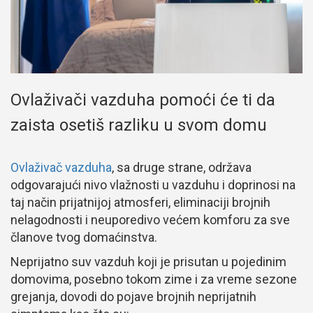
Ovlaživači vazduha pomoći će ti da
zaista osetiš razliku u svom domu
Ovlaživač vazduha
, sa druge strane, održava
odgovarajući nivo vlažnosti u vazduhu i doprinosi na
taj način prijatnijoj atmosferi, eliminaciji brojnih
nelagodnosti i neuporedivo većem komforu za sve
članove tvog domaćinstva.
Neprijatno suv vazduh koji je prisutan u pojedinim
domovima, posebno tokom zime i za vreme sezone
grejanja, dovodi do pojave brojnih neprijatnih