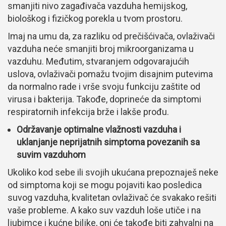
smanjiti nivo zagađivača vazduha hemijskog,
biološkog i fizičkog porekla u tvom prostoru.
Imaj na umu da, za razliku od prečišćivača, ovlaživači
vazduha neće smanjiti broj mikroorganizama u
vazduhu. Međutim, stvaranjem odgovarajućih
uslova, ovlaživači pomažu tvojim disajnim putevima
da normalno rade i vrše svoju funkciju zaštite od
virusa i bakterija. Takođe, doprineće da simptomi
respiratornih infekcija brže i lakše prođu.
Održavanje optimalne vlažnosti vazduha i
uklanjanje neprijatnih simptoma povezanih sa
suvim vazduhom
Ukoliko kod sebe ili svojih ukućana prepoznaješ neke
od simptoma koji se mogu pojaviti kao posledica
suvog vazduha, kvalitetan ovlaživač će svakako rešiti
vaše probleme. A kako suv vazduh loše utiče i na
ljubimce i kućne biljke, oni će takođe biti zahvalni na