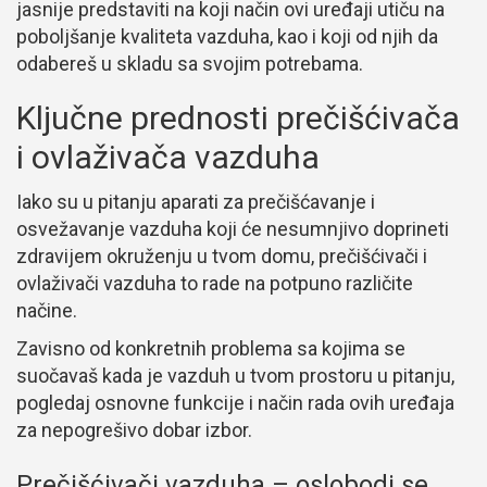
jasnije predstaviti na koji način ovi uređaji utiču na
poboljšanje kvaliteta vazduha, kao i koji od njih da
odabereš u skladu sa svojim potrebama.
Ključne prednosti prečišćivača
i ovlaživača vazduha
Iako su u pitanju aparati za prečišćavanje i
osvežavanje vazduha koji će nesumnjivo doprineti
zdravijem okruženju u tvom domu, prečišćivači i
ovlaživači vazduha to rade na potpuno različite
načine.
Zavisno od konkretnih problema sa kojima se
suočavaš kada je vazduh u tvom prostoru u pitanju,
pogledaj osnovne funkcije i način rada ovih uređaja
za nepogrešivo dobar izbor.
Prečišćivači vazduha – oslobodi se