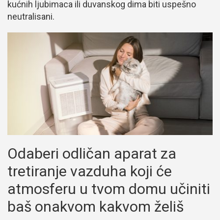
kućnih ljubimaca ili duvanskog dima biti uspešno
neutralisani.
Odaberi odličan aparat za
tretiranje vazduha koji će
atmosferu u tvom domu učiniti
baš onakvom kakvom želiš