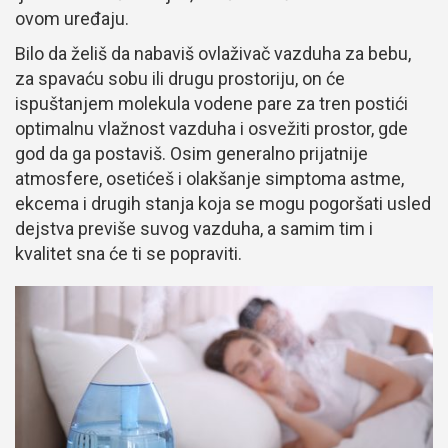
ovom uređaju.
Bilo da želiš da nabaviš ovlaživač vazduha za bebu,
za spavaću sobu ili drugu prostoriju, on će
ispuštanjem molekula vodene pare za tren postići
optimalnu vlažnost vazduha i osvežiti prostor, gde
god da ga postaviš. Osim generalno prijatnije
atmosfere, osetićeš i olakšanje simptoma astme,
ekcema i drugih stanja koja se mogu pogoršati usled
dejstva previše suvog vazduha, a samim tim i
kvalitet sna će ti se popraviti.