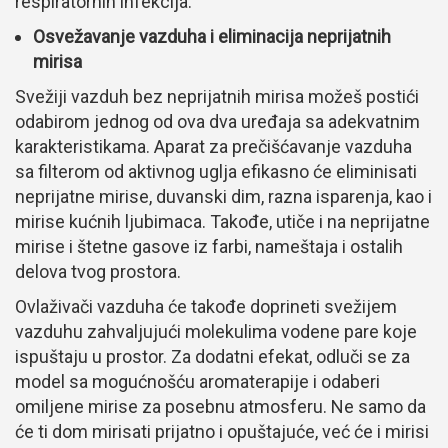
respiratornih infekcija.
Osvežavanje vazduha i eliminacija neprijatnih
mirisa
Svežiji vazduh bez neprijatnih mirisa možeš postići
odabirom jednog od ova dva uređaja sa adekvatnim
karakteristikama. Aparat za prečišćavanje vazduha
sa filterom od aktivnog uglja efikasno će eliminisati
neprijatne mirise, duvanski dim, razna isparenja, kao i
mirise kućnih ljubimaca. Takođe, utiče i na neprijatne
mirise i štetne gasove iz farbi, nameštaja i ostalih
delova tvog prostora.
Ovlaživači vazduha će takođe doprineti svežijem
vazduhu zahvaljujući molekulima vodene pare koje
ispuštaju u prostor. Za dodatni efekat, odluči se za
model sa mogućnošću aromaterapije i odaberi
omiljene mirise za posebnu atmosferu. Ne samo da
će ti dom mirisati prijatno i opuštajuće, već će i mirisi