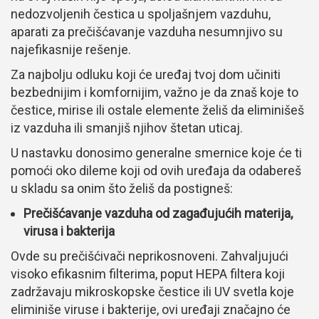
nedozvoljenih čestica u spoljašnjem vazduhu,
aparati za prečišćavanje vazduha nesumnjivo su
najefikasnije rešenje.
Za najbolju odluku koji će uređaj tvoj dom učiniti
bezbednijim i komfornijim, važno je da znaš koje to
čestice, mirise ili ostale elemente želiš da eliminišeš
iz vazduha ili smanjiš njihov štetan uticaj.
U nastavku donosimo generalne smernice koje će ti
pomoći oko dileme koji od ovih uređaja da odabereš
u skladu sa onim što želiš da postigneš:
Prečišćavanje vazduha od zagađujućih materija,
virusa i bakterija
Ovde su prečišćivači neprikosnoveni. Zahvaljujući
visoko efikasnim filterima, poput HEPA filtera koji
zadržavaju mikroskopske čestice ili UV svetla koje
eliminiše viruse i bakterije, ovi uređaji značajno će