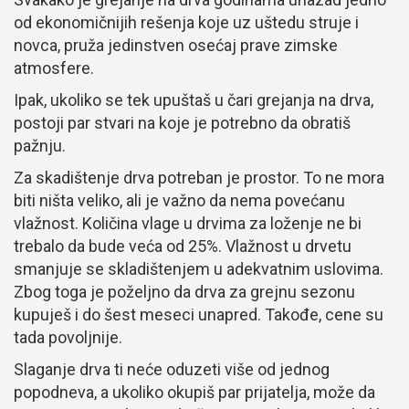
od ekonomičnijih rešenja koje uz uštedu struje i
novca, pruža jedinstven osećaj prave zimske
atmosfere.
Ipak, ukoliko se tek upuštaš u čari grejanja na drva,
postoji par stvari na koje je potrebno da obratiš
pažnju.
Za skadištenje drva potreban je prostor. To ne mora
biti ništa veliko, ali je važno da nema povećanu
vlažnost. Količina vlage u drvima za loženje ne bi
trebalo da bude veća od 25%. Vlažnost u drvetu
smanjuje se skladištenjem u adekvatnim uslovima.
Zbog toga je poželjno da drva za grejnu sezonu
kupuješ i do šest meseci unapred. Takođe, cene su
tada povoljnije.
Slaganje drva ti neće oduzeti više od jednog
popodneva, a ukoliko okupiš par prijatelja, može da