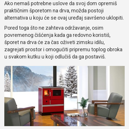
Ako nemaš potrebne uslove da svoj dom opremiš
praktičnim šporetom na drva, možda postoji
alternativa u koju će se ovaj uređaj savršeno uklopiti.
Pored toga što ne zahteva održavanje, osim
povremenog čišćenja kada ga redovno koristiš,
šporet na drva će za čas oživeti zimsku idilu,
zagrejati prostor i omogućiti pripremu toplog obroka
u svakom kutku u koji odlučiš da ga postaviš.