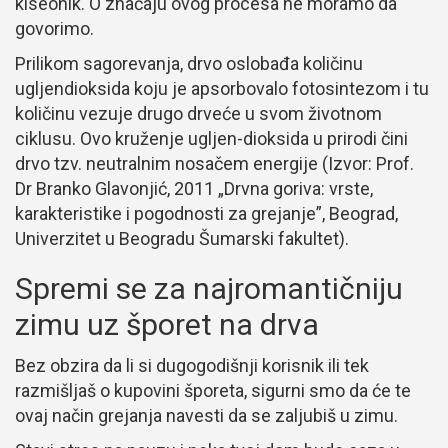
kiseonik. O značaju ovog procesa ne moramo da
govorimo.
Prilikom sagorevanja, drvo oslobađa količinu
ugljendioksida koju je apsorbovalo fotosintezom i tu
količinu vezuje drugo drveće u svom životnom
ciklusu. Ovo kruženje ugljen-dioksida u prirodi čini
drvo tzv. neutralnim nosačem energije (Izvor: Prof.
Dr Branko Glavonjić, 2011 „Drvna goriva: vrste,
karakteristike i pogodnosti za grejanje”, Beograd,
Univerzitet u Beogradu Šumarski fakultet).
Spremi se za najromantičniju
zimu uz šporet na drva
Bez obzira da li si dugogodišnji korisnik ili tek
razmišljaš o kupovini šporeta, sigurni smo da će te
ovaj način grejanja navesti da se zaljubiš u zimu.