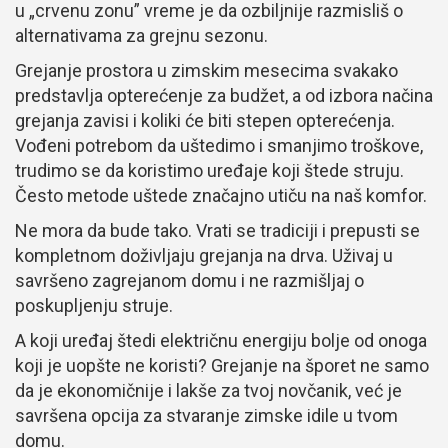
u „crvenu zonu” vreme je da ozbiljnije razmisliš o
alternativama za grejnu sezonu.
Grejanje prostora u zimskim mesecima svakako
predstavlja opterećenje za budžet, a od izbora načina
grejanja zavisi i koliki će biti stepen opterećenja.
Vođeni potrebom da uštedimo i smanjimo troškove,
trudimo se da koristimo uređaje koji štede struju.
Često metode uštede značajno utiču na naš komfor.
Ne mora da bude tako. Vrati se tradiciji i prepusti se
kompletnom doživljaju grejanja na drva. Uživaj u
savršeno zagrejanom domu i ne razmišljaj o
poskupljenju struje.
A koji uređaj štedi električnu energiju bolje od onoga
koji je uopšte ne koristi? Grejanje na šporet ne samo
da je ekonomičnije i lakše za tvoj novčanik, već je
savršena opcija za stvaranje zimske idile u tvom
domu.