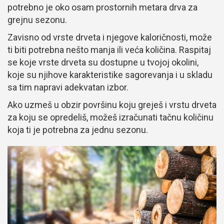
potrebno je oko osam prostornih metara drva za
grejnu sezonu.
Zavisno od vrste drveta i njegove kaloričnosti, može
ti biti potrebna nešto manja ili veća količina. Raspitaj
se koje vrste drveta su dostupne u tvojoj okolini,
koje su njihove karakteristike sagorevanja i u skladu
sa tim napravi adekvatan izbor.
Ako uzmeš u obzir površinu koju greješ i vrstu drveta
za koju se opredeliš, možeš izračunati tačnu količinu
koja ti je potrebna za jednu sezonu.