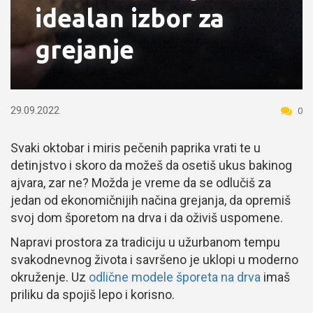
idealan izbor za
grejanje
29.09.2022
0
Svaki oktobar i miris pečenih paprika vrati te u
detinjstvo i skoro da možeš da osetiš ukus bakinog
ajvara, zar ne? Možda je vreme da se odlučiš za
jedan od ekonomičnijih načina grejanja, da opremiš
svoj dom šporetom na drva i da oživiš uspomene.
Napravi prostora za tradiciju u užurbanom tempu
svakodnevnog života i savršeno je uklopi u moderno
okruženje. Uz
odlične modele šporeta na drva
imaš
priliku da spojiš lepo i korisno.