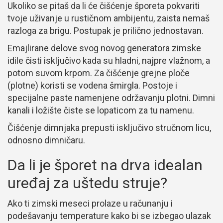
Ukoliko se pitaš da li će čišćenje šporeta pokvariti
tvoje uživanje u rustičnom ambijentu, zaista nemaš
razloga za brigu. Postupak je prilično jednostavan.
Emajlirane delove svog novog generatora zimske
idile čisti isključivo kada su hladni, najpre vlažnom, a
potom suvom krpom. Za čišćenje grejne ploče
(plotne) koristi se vodena šmirgla. Postoje i
specijalne paste namenjene održavanju plotni. Dimni
kanali i ložište čiste se lopaticom za tu namenu.
Čišćenje dimnjaka prepusti isključivo stručnom licu,
odnosno dimničaru.
Da li je šporet na drva idealan
uređaj za uštedu struje?
Ako ti zimski meseci prolaze u računanju i
podešavanju temperature kako bi se izbegao ulazak