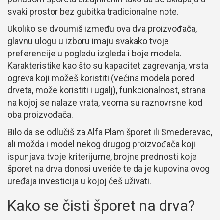
svaki prostor bez gubitka tradicionalne note.
Ukoliko se dvoumiš između ova dva proizvođača,
glavnu ulogu u izboru imaju svakako tvoje
preferencije u pogledu izgleda i boje modela.
Karakteristike kao što su kapacitet zagrevanja, vrsta
ogreva koji možeš koristiti (većina modela pored
drveta, može koristiti i ugalj), funkcionalnost, strana
na kojoj se nalaze vrata, veoma su raznovrsne kod
oba proizvođača.
Bilo da se odlučiš za Alfa Plam šporet ili Smederevac,
ali možda i model nekog drugog proizvođača koji
ispunjava tvoje kriterijume, brojne prednosti koje
šporet na drva donosi uveriće te da je kupovina ovog
uređaja investicija u kojoj ćeš uživati.
Kako se čisti šporet na drva?