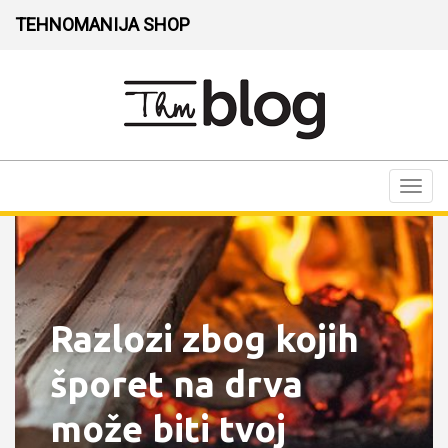
TEHNOMANIJA SHOP
Toggl
navig
Razlozi zbog kojih
šporet na drva
može biti tvoj