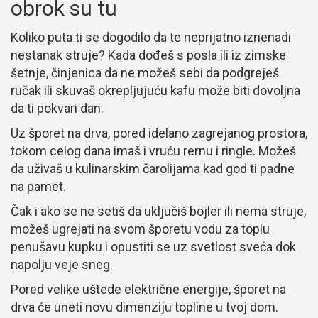
obrok su tu
Koliko puta ti se dogodilo da te neprijatno iznenadi
nestanak struje? Kada dođeš s posla ili iz zimske
šetnje, činjenica da ne možeš sebi da podgreješ
ručak ili skuvaš okrepljujuću kafu može biti dovoljna
da ti pokvari dan.
Uz šporet na drva, pored idelano zagrejanog prostora,
tokom celog dana imaš i vruću rernu i ringle. Možeš
da uživaš u kulinarskim čarolijama kad god ti padne
na pamet.
Čak i ako se ne setiš da uključiš bojler ili nema struje,
možeš ugrejati na svom šporetu vodu za toplu
penušavu kupku i opustiti se uz svetlost sveća dok
napolju veje sneg.
Pored velike uštede električne energije, šporet na
drva će uneti novu dimenziju topline u tvoj dom.