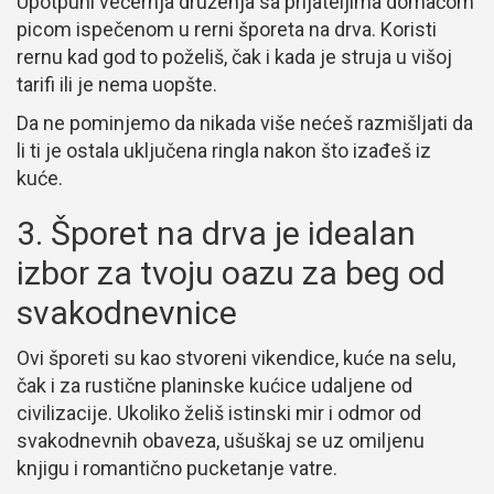
Upotpuni večernja druženja sa prijateljima domaćom
picom ispečenom u rerni šporeta na drva. Koristi
rernu kad god to poželiš, čak i kada je struja u višoj
tarifi ili je nema uopšte.
Da ne pominjemo da nikada više nećeš razmišljati da
li ti je ostala uključena ringla nakon što izađeš iz
kuće.
3. Šporet na drva je idealan
izbor za tvoju oazu za beg od
svakodnevnice
Ovi šporeti su kao stvoreni vikendice, kuće na selu,
čak i za rustične planinske kućice udaljene od
civilizacije. Ukoliko želiš istinski mir i odmor od
svakodnevnih obaveza, ušuškaj se uz omiljenu
knjigu i romantično pucketanje vatre.