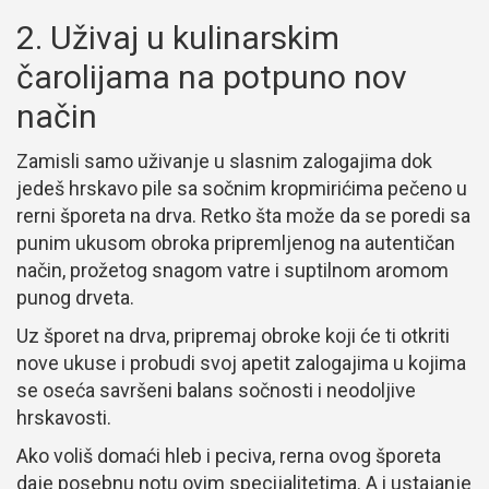
2. Uživaj u kulinarskim
čarolijama na potpuno nov
način
Zamisli samo uživanje u slasnim zalogajima dok
jedeš hrskavo pile sa sočnim kropmirićima pečeno u
rerni šporeta na drva. Retko šta može da se poredi sa
punim ukusom obroka pripremljenog na autentičan
način, prožetog snagom vatre i suptilnom aromom
punog drveta.
Uz šporet na drva, pripremaj obroke koji će ti otkriti
nove ukuse i probudi svoj apetit zalogajima u kojima
se oseća savršeni balans sočnosti i neodoljive
hrskavosti.
Ako voliš domaći hleb i peciva, rerna ovog šporeta
daje posebnu notu ovim specijalitetima. A i ustajanje