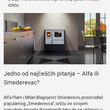
ističu
Jedno od najčešćih pitanja – Alfa ili
Smederevac?
Alfa Plam i Milan Blagojević Smederevo, proizvođač
popularnog „Smederevca”, ističu se svojom
ponudom šporeta dizajniranih tako da se uklapaju u