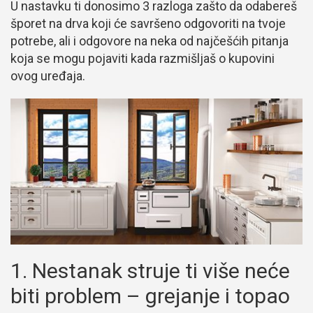
U nastavku ti donosimo 3 razloga zašto da odabereš
šporet na drva koji će savršeno odgovoriti na tvoje
potrebe, ali i odgovore na neka od najčešćih pitanja
koja se mogu pojaviti kada razmišljaš o kupovini
ovog uređaja.
1. Nestanak struje ti više neće
biti problem – grejanje i topao