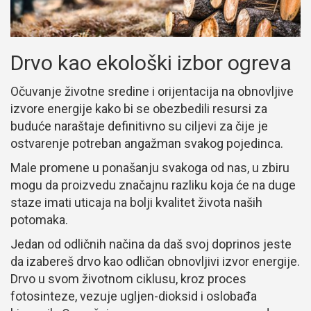
Drvo kao ekološki izbor ogreva
Očuvanje životne sredine i orijentacija na obnovljive
izvore energije kako bi se obezbedili resursi za
buduće naraštaje definitivno su ciljevi za čije je
ostvarenje potreban angažman svakog pojedinca.
Male promene u ponašanju svakoga od nas, u zbiru
mogu da proizvedu značajnu razliku koja će na duge
staze imati uticaja na bolji kvalitet života naših
potomaka.
Jedan od odličnih načina da daš svoj doprinos jeste
da izabereš drvo kao odličan obnovljivi izvor energije.
Drvo u svom životnom ciklusu, kroz proces
fotosinteze, vezuje ugljen-dioksid i oslobađa