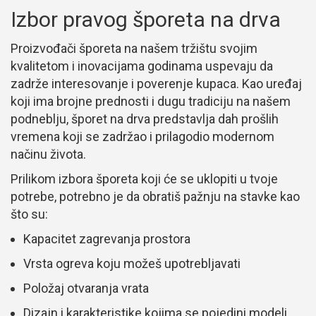
Izbor pravog šporeta na drva
Proizvođači šporeta na našem tržištu svojim
kvalitetom i inovacijama godinama uspevaju da
zadrže interesovanje i poverenje kupaca. Kao uređaj
koji ima brojne prednosti i dugu tradiciju na našem
podneblju, šporet na drva predstavlja dah prošlih
vremena koji se zadržao i prilagodio modernom
načinu života.
Prilikom izbora šporeta koji će se uklopiti u tvoje
potrebe, potrebno je da obratiš pažnju na stavke kao
što su:
Kapacitet zagrevanja prostora
Vrsta ogreva koju možeš upotrebljavati
Položaj otvaranja vrata
Dizajn i karakteristike kojima se pojedini modeli