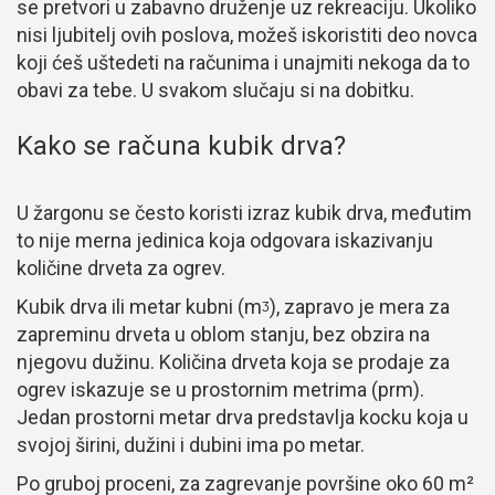
se pretvori u zabavno druženje uz rekreaciju. Ukoliko
nisi ljubitelj ovih poslova, možeš iskoristiti deo novca
koji ćeš uštedeti na računima i unajmiti nekoga da to
obavi za tebe. U svakom slučaju si na dobitku.
Kako se računa kubik drva?
U žargonu se često koristi izraz kubik drva, međutim
to nije merna jedinica koja odgovara iskazivanju
količine drveta za ogrev.
Kubik drva ili metar kubni (mᶾ), zapravo je mera za
zapreminu drveta u oblom stanju, bez obzira na
njegovu dužinu. Količina drveta koja se prodaje za
ogrev iskazuje se u prostornim metrima (prm).
Jedan prostorni metar drva predstavlja kocku koja u
svojoj širini, dužini i dubini ima po metar.
Po gruboj proceni, za zagrevanje površine oko 60 m²