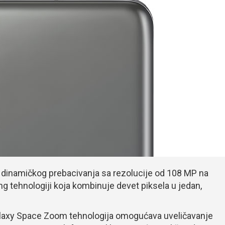
om dinamičkog prebacivanja sa rezolucije od 108 MP na
ng tehnologiji koja kombinuje devet piksela u jedan,
laxy Space Zoom tehnologija omogućava uveličavanje