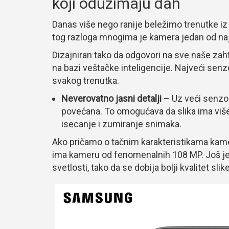
koji oduzimaju dah
Danas više nego ranije beležimo trenutke i
tog razloga mnogima je kamera jedan od najva
Dizajniran tako da odgovori na sve naše za
na bazi veštačke inteligencije. Najveći senzo
svakog trenutka.
Neverovatno jasni detalji
– Uz veći senzor
povećana. To omogućava da slika ima više d
isecanje i zumiranje snimaka.
Ako pričamo o tačnim karakteristikama kame
ima kameru od fenomenalnih 108 MP. Još jed
svetlosti, tako da se dobija bolji kvalitet sl