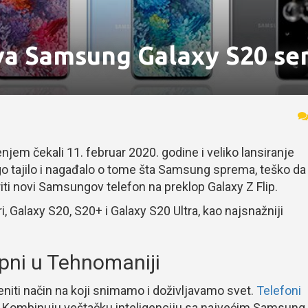
va Samsung Galaxy S20 ser
jem čekali 11. februar 2020. godine i veliko lansiranje
go tajilo i nagađalo o tome šta Samsung sprema, teško da 
iti novi Samsungov telefon na preklop Galaxy Z Flip.
, Galaxy S20, S20+ i Galaxy S20 Ultra, kao najsnažniji
pni u Tehnomaniji
niti način na koji snimamo i doživljavamo svet.
Telefoni
 Kombinuju veštačku inteligenciju sa najvećim Samsung