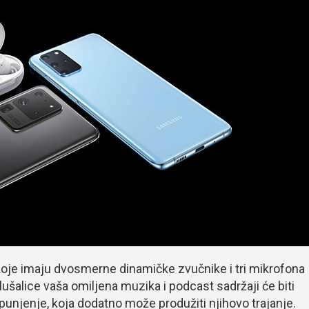
oje imaju dvosmerne dinamičke zvučnike i tri mikrofona
ušalice vaša omiljena muzika i podcast sadržaji će biti
punjenje, koja dodatno može produžiti njihovo trajanje.