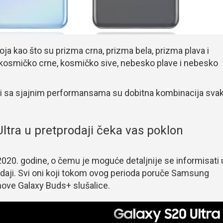
oja kao što su prizma crna, prizma bela, prizma plava i
 kosmičko crne, kosmičko sive, nebesko plave i nebesko
ji sa sjajnim performansama su dobitna kombinacija sva
Ultra u pretprodaji čeka vas poklon
2020. godine, o čemu je moguće detaljnije se informisati 
daji. Svi oni koji tokom ovog perioda poruče Samsung
 nove Galaxy Buds+ slušalice.