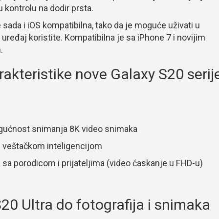
 kontrolu na dodir prsta.
 sada i iOS kompatibilna, tako da je moguće uživati u
uređaj koristite. Kompatibilna je sa iPhone 7 i novijim
.
rakteristike nove Galaxy S20 serij
ogućnost snimanja 8K video snimaka
om veštačkom inteligencijom
a sa porodicom i prijateljima (video ćaskanje u FHD-u)
0 Ultra do fotografija i snimaka