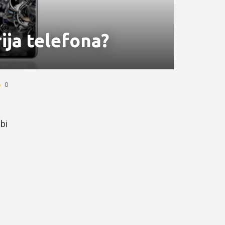
ija telefona?
0
bi