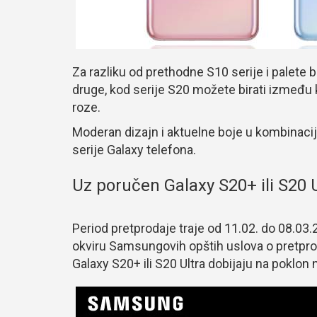
Za razliku od prethodne S10 serije i palete b
druge, kod serije S20 možete birati između
roze.
Moderan dizajn i aktuelne boje u kombinaci
serije Galaxy telefona.
Uz poručen Galaxy S20+ ili S20 
Period pretprodaje traje od 11.02. do 08.03.
okviru Samsungovih opštih uslova o pretpro
Galaxy S20+ ili S20 Ultra dobijaju na poklon