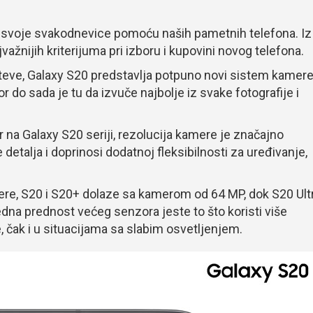
z svoje svakodnevice pomoću naših pametnih telefona. Iz
žnijih kriterijuma pri izboru i kupovini novog telefona.
hteve, Galaxy S20 predstavlja potpuno novi sistem kamer
r do sada je tu da izvuče najbolje iz svake fotografije i
 na Galaxy S20 seriji, rezolucija kamere je značajno
etalja i doprinosi dodatnoj fleksibilnosti za uređivanje,
re, S20 i S20+ dolaze sa kamerom od 64 MP, dok S20 Ult
na prednost većeg senzora jeste to što koristi više
ike, čak i u situacijama sa slabim osvetljenjem.