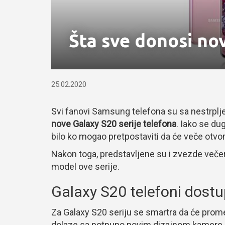
Šta sve donosi no
25.02.2020
Svi fanovi Samsung telefona su sa nestrpljen
nove Galaxy S20 serije telefona
. Iako se du
bilo ko mogao pretpostaviti da će veče otvor
Nakon toga, predstavljene su i zvezde večeri
model ove serije.
Galaxy S20 telefoni dostu
Za Galaxy S20 seriju se smartra da će prome
dolaze sa potpuno novim dizajnom kamere.