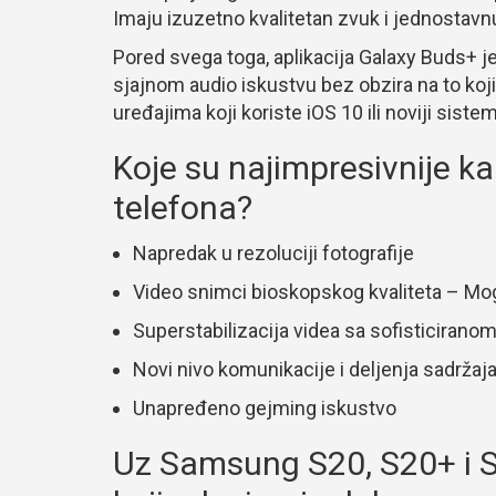
Imaju izuzetno kvalitetan zvuk i jednostavnu
Pored svega toga, aplikacija Galaxy Buds+ je
sjajnom audio iskustvu bez obzira na to koji 
uređajima koji koriste iOS 10 ili noviji sistem
Koje su najimpresivnije ka
telefona?
Napredak u rezoluciji fotografije
Video snimci bioskopskog kvaliteta – M
Superstabilizacija videa sa sofisticiran
Novi nivo komunikacije i deljenja sadržaj
Unapređeno gejming iskustvo
Uz Samsung S20, S20+ i S2