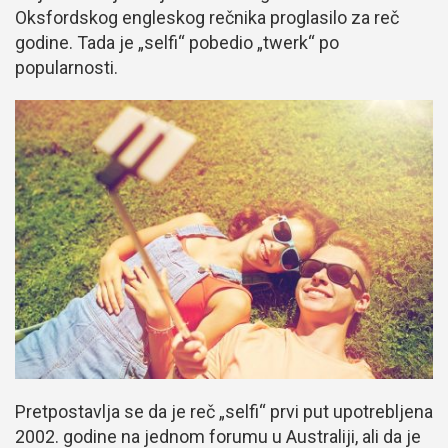
Oksfordskog engleskog rečnika proglasilo za reč
godine. Tada je „selfi“ pobedio „twerk“ po
popularnosti.
Pretpostavlja se da je reč „selfi“ prvi put upotrebljena
2002. godine na jednom forumu u Australiji, ali da je