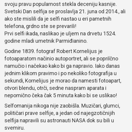
svoju pravu popularnost stekla deceniju kasnije.
Svetski Dan selfija se proslavlja 21. juna od 2014., ali
ako ste mislili da je selfi nastao u eri pametnih
telefona, grdno ste se prevarili!
Prvi selfi ikada, naslikao je uljem na drvetu 1524.
godine mladi umetnik Parmiđianino.
Godine 1839. fotograf Robert Kornelijus je
fotoaparatom načinio autoportret, ali se poprilčno
namučio i načekao kako bi ga napravio. Iako danas
jednim klikom pravimo i po nekoliko fotografija u
sekundi, Kornelijus je morao da namesti fotoapart,
otvori blendu, otrči, sedne naspram aparata i
nepomično čeka čak 5 minuta kako bi se uslikao!
Selfomanija nikoga nije zaobišla. Muzičari, glumci,
političari prave selfije, a jedan od najegzotičnijih
selfija napravili su astronauti NASA dok su bili u
svemiru.