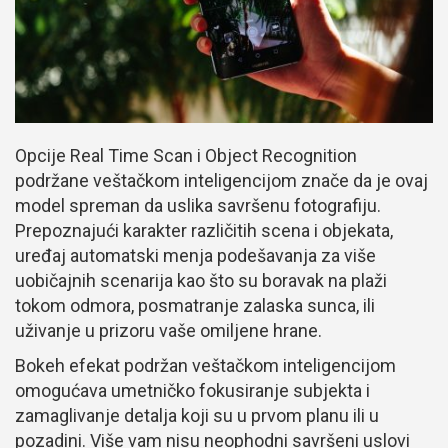
Opcije Real Time Scan i Object Recognition
podržane veštačkom inteligencijom znače da je ovaj
model spreman da uslika savršenu fotografiju.
Prepoznajući karakter različitih scena i objekata,
uređaj automatski menja podešavanja za više
uobičajnih scenarija kao što su boravak na plaži
tokom odmora, posmatranje zalaska sunca, ili
uživanje u prizoru vaše omiljene hrane.
Bokeh efekat podržan veštačkom inteligencijom
omogućava umetničko fokusiranje subjekta i
zamaglivanje detalja koji su u prvom planu ili u
pozadini. Više vam nisu neophodni savršeni uslovi