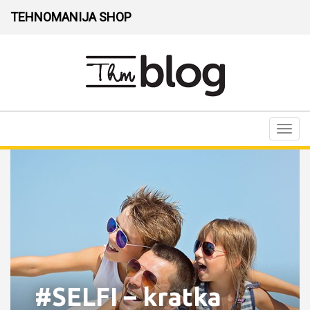
TEHNOMANIJA SHOP
Toggl
navig
#SELFI – kratka