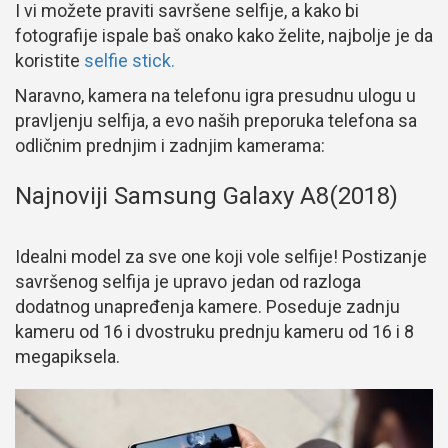
I vi možete praviti savršene selfije, a kako bi
fotografije ispale baš onako kako želite, najbolje je da
koristite
selfie stick.
Naravno, kamera na telefonu igra presudnu ulogu u
pravljenju selfija, a evo naših preporuka telefona sa
odličnim prednjim i zadnjim kamerama:
Najnoviji Samsung Galaxy A8(2018)
Idealni model za sve one koji vole selfije! Postizanje
savršenog selfija je upravo jedan od razloga
dodatnog unapređenja kamere. Poseduje zadnju
kameru od 16 i dvostruku prednju kameru od 16 i 8
megapiksela.