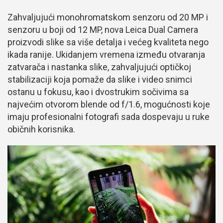
Zahvaljujući monohromatskom senzoru od 20 MP i
senzoru u boji od 12 MP, nova Leica Dual Camera
proizvodi slike sa više detalja i većeg kvaliteta nego
ikada ranije. Ukidanjem vremena između otvaranja
zatvarača i nastanka slike, zahvaljujući optičkoj
stabilizaciji koja pomaže da slike i video snimci
ostanu u fokusu, kao i dvostrukim sočivima sa
najvećim otvorom blende od f/1.6, mogućnosti koje
imaju profesionalni fotografi sada dospevaju u ruke
običnih korisnika.