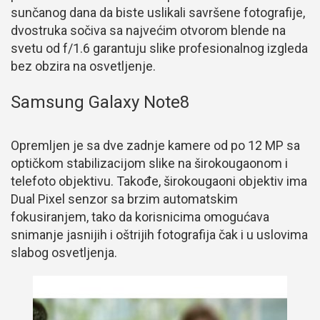
sunčanog dana da biste uslikali savršene fotografije,
dvostruka sočiva sa najvećim otvorom blende na
svetu od f/1.6 garantuju slike profesionalnog izgleda
bez obzira na osvetljenje.
Samsung Galaxy Note8
Opremljen je sa dve zadnje kamere od po 12 MP sa
optičkom stabilizacijom slike na širokougaonom i
telefoto objektivu. Takođe, širokougaoni objektiv ima
Dual Pixel senzor sa brzim automatskim
fokusiranjem, tako da korisnicima omogućava
snimanje jasnijih i oštrijih fotografija čak i u uslovima
slabog osvetljenja.