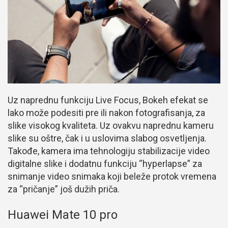
Uz naprednu funkciju Live Focus, Bokeh efekat se
lako može podesiti pre ili nakon fotografisanja, za
slike visokog kvaliteta. Uz ovakvu naprednu kameru
slike su oštre, čak i u uslovima slabog osvetljenja.
Takođe, kamera ima tehnologiju stabilizacije video
digitalne slike i dodatnu funkciju “hyperlapse” za
snimanje video snimaka koji beleže protok vremena
za “pričanje” još dužih priča.
Huawei Mate 10 pro