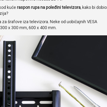
 kod kuće
raspon rupa na poleđini televizora
, kako bi dobio
zija?
ma za šrafove iza televizora. Neke od uobičajnih VESA
 300 x 300 mm, 600 x 400 mm.