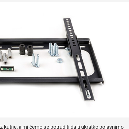
 kutije, a mi ćemo se potruditi da ti ukratko pojasnimo