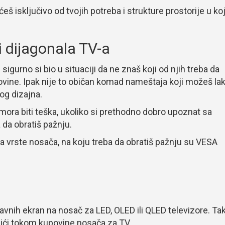
eš isključivo od tvojih potreba i strukture prostorije u ko
i dijagonala TV-a
sigurno si bio u situaciji da ne znaš koji od njih treba da
ovine. Ipak nije to običan komad nameštaja koji možeš la
og dizajna.
mora biti teška, ukoliko si prethodno dobro upoznat sa
 da obratiš pažnju.
ra vrste nosača, na koju treba da obratiš pažnju su VESA
avnih ekran na nosač za LED, OLED ili QLED televizore. Ta
ići tokom kupovine nosača za TV.