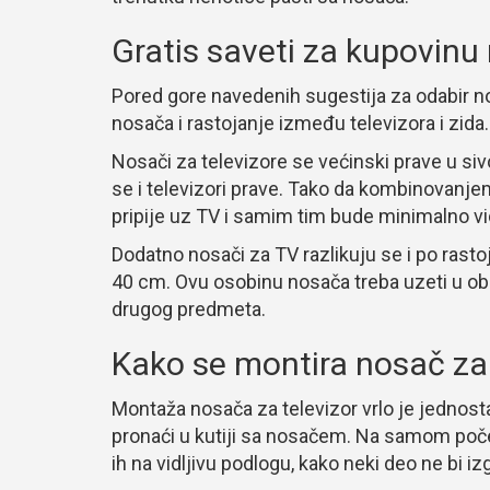
Gratis saveti za kupovinu
Pored gore navedenih sugestija za odabir nos
nosača i rastojanje između televizora i zida.
Nosači za televizore se većinski prave u sivo
se i televizori prave. Tako da kombinovanje
pripije uz TV i samim tim bude minimalno vid
Dodatno nosači za TV razlikuju se i po rast
40 cm. Ovu osobinu nosača treba uzeti u obzir
drugog predmeta.
Kako se montira nosač za
Montaža nosača za televizor vrlo je jednost
pronaći u kutiji sa nosačem. Na samom počet
ih na vidljivu podlogu, kako neki deo ne bi iz