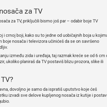
 nosača za TV
ača za TV, priključili bismo još par – odabir boje TV
j i crnoj boji, kako su to jedne od uobičajnih boja u kojim
m boje nosača i televizora učinićeš da se on savršeno
ljiv.
ojanju između zida i uređaja, taj razmak kreće se od 6 cm
, ukoliko planiraš da TV postaviš blizu prozora, slike ili
 TV?
avna, dovoljno je samo da ispratiš uputstvo koje ćeš
ku izvadi sve delove kupljenog nosača iz kutije i postav
gubio.