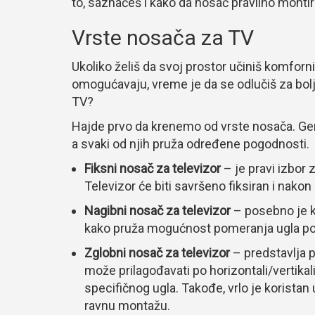
to, saznaćeš i kako da nosač pravilno montir
Vrste nosača za TV
Ukoliko želiš da svoj prostor učiniš komforniji
omogućavaju, vreme je da se odlučiš za bol
TV?
Hajde prvo da krenemo od vrste nosača. Gener
a svaki od njih pruža određene pogodnosti.
Fiksni nosač za televizor
– je pravi izbor 
Televizor će biti savršeno fiksiran i nako
Nagibni nosač za televizor
– posebno je k
kako pruža mogućnost pomeranja ugla po h
Zglobni nosač za televizor
– predstavlja 
može prilagođavati po horizontali/vertikal
specifičnog ugla. Takođe, vrlo je korista
ravnu montažu.