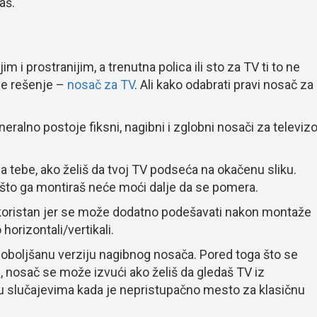
aš.
m i prostranijim, a trenutna polica ili sto za TV ti to ne
je rešenje –
nosač za TV
. Ali kako odabrati pravi nosač za
alno postoje fiksni, nagibni i zglobni nosači za televizo
za tebe, ako želiš da tvoj TV podseća na okačenu sliku.
n što ga montiraš neće moći dalje da se pomera.
oristan jer se može dodatno podešavati nakon montaže
orizontali/vertikali.
poboljšanu verziju nagibnog nosača. Pored toga što se
i, nosač se može izvući ako želiš da gledaš TV iz
n u slučajevima kada je nepristupačno mesto za klasičnu