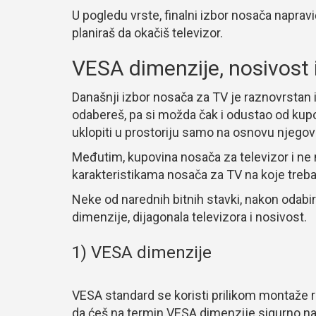
U pogledu vrste, finalni izbor nosača napravić
planiraš da okačiš televizor.
VESA dimenzije, nosivost 
Današnji izbor nosača za TV je raznovrstan i 
odabereš, pa si možda čak i odustao od kup
uklopiti u prostoriju samo na osnovu njegov
Međutim, kupovina nosača za televizor i ne 
karakteristikama nosača za TV na koje treba
Neke od narednih bitnih stavki, nakon odabi
dimenzije, dijagonala televizora i nosivost.
1) VESA dimenzije
VESA standard se koristi prilikom montaže r
da ćeš na termin VESA dimenzije sigurno na