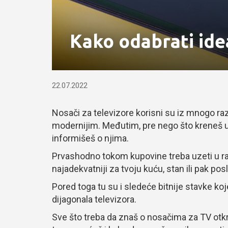
Kako odabrati ide
22.07.2022
Nosači za televizore korisni su iz mnogo razl
modernijim. Međutim, pre nego što kreneš 
informišeš o njima.
Prvashodno tokom kupovine treba uzeti u raz
najadekvatniji za tvoju kuću, stan ili pak pos
Pored toga tu su i sledeće bitnije stavke ko
dijagonala televizora.
Sve što treba da znaš o nosačima za TV otkr