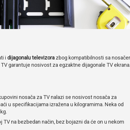
i i
dijagonalu televizora
zbog kompatibilnosti sa nosač
 TV garantuje nosivost za egzaktne dijagonale TV ekrana
kupovini nosača za TV nalazi se nosivost nosača za
aći u specifikacijama izražena u kilogramima. Neka od
 kg.
oj TV na bezbedan način, bez bojazni da će on u nekom