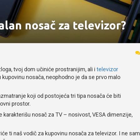
alan nosač za televizor?
oga, tvoj dom učiniće prostranijim, ali i
televizor
u kupovinu nosača, neophodno je da se prvo malo
matranje koji od postojeća tri tipa nosača će biti
lovni prostor.
je karakterišu nosač za TV – nosivost, VESA dimenzije,
iće ti naš vodič za kupovinu nosača za televizor. I ne sa