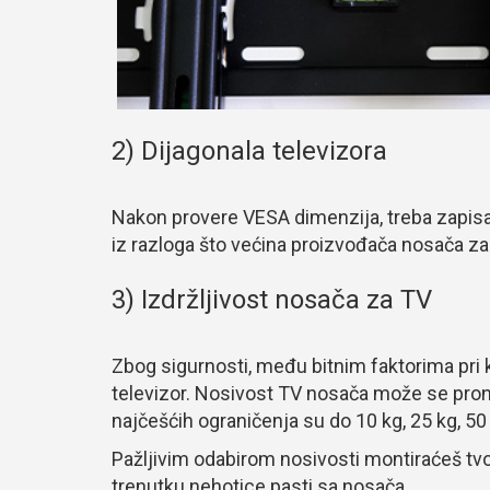
2) Dijagonala televizora
Nakon provere VESA dimenzija, treba zapisat
iz razloga što većina proizvođača nosača za
3) Izdržljivost nosača za TV
Zbog sigurnosti, među bitnim faktorima pri 
televizor. Nosivost TV nosača može se pron
najčešćih ograničenja su do 10 kg, 25 kg, 50
Pažljivim odabirom nosivosti montiraćeš tv
trenutku nehotice pasti sa nosača.