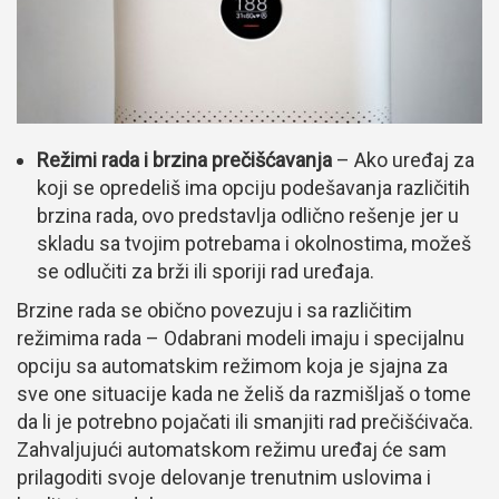
Režimi rada i brzina prečišćavanja
– Ako uređaj za
koji se opredeliš ima opciju podešavanja različitih
brzina rada, ovo predstavlja odlično rešenje jer u
skladu sa tvojim potrebama i okolnostima, možeš
se odlučiti za brži ili sporiji rad uređaja.
Brzine rada se obično povezuju i sa različitim
režimima rada – Odabrani modeli imaju i specijalnu
opciju sa automatskim režimom koja je sjajna za
sve one situacije kada ne želiš da razmišljaš o tome
da li je potrebno pojačati ili smanjiti rad prečišćivača.
Zahvaljujući automatskom režimu uređaj će sam
prilagoditi svoje delovanje trenutnim uslovima i