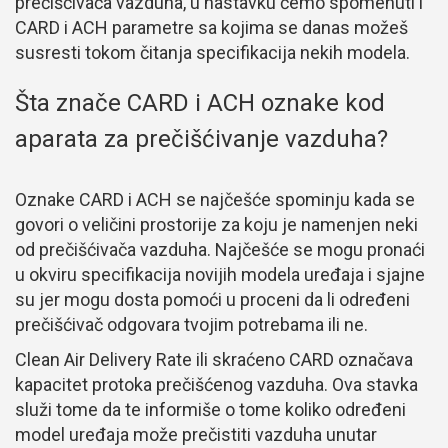
prečišćivača vazduha, u nastavku ćemo spomenuti i
CARD i ACH parametre sa kojima se danas možeš
susresti tokom čitanja specifikacija nekih modela.
Šta znače CARD i ACH oznake kod
aparata za prečišćivanje vazduha?
Oznake CARD i ACH se najčešće spominju kada se
govori o veličini prostorije za koju je namenjen neki
od prečišćivača vazduha. Najčešće se mogu pronaći
u okviru specifikacija novijih modela uređaja i sjajne
su jer mogu dosta pomoći u proceni da li određeni
prečišćivač odgovara tvojim potrebama ili ne.
Clean Air Delivery Rate ili skraćeno CARD označava
kapacitet protoka prečišćenog vazduha. Ova stavka
služi tome da te informiše o tome koliko određeni
model uređaja može prečistiti vazduha unutar