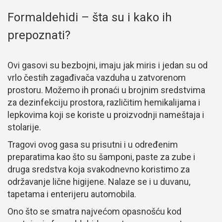
Formaldehidi – šta su i kako ih
prepoznati?
Ovi gasovi su bezbojni, imaju jak miris i jedan su od
vrlo čestih zagađivača vazduha u zatvorenom
prostoru. Možemo ih pronaći u brojnim sredstvima
za dezinfekciju prostora, različitim hemikalijama i
lepkovima koji se koriste u proizvodnji nameštaja i
stolarije.
Tragovi ovog gasa su prisutni i u određenim
preparatima kao što su šamponi, paste za zube i
druga sredstva koja svakodnevno koristimo za
održavanje lične higijene. Nalaze se i u duvanu,
tapetama i enterijeru automobila.
Ono što se smatra najvećom opasnošću kod