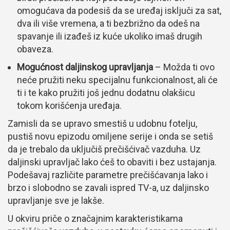
omogućava da podesiš da se uređaj isključi za sat,
dva ili više vremena, a ti bezbrižno da odeš na
spavanje ili izađeš iz kuće ukoliko imaš drugih
obaveza.
Mogućnost daljinskog upravljanja
– Možda ti ovo
neće pružiti neku specijalnu funkcionalnost, ali će
ti i te kako pružiti još jednu dodatnu olakšicu
tokom korišćenja uređaja.
Zamisli da se upravo smestiš u udobnu fotelju,
pustiš novu epizodu omiljene serije i onda se setiš
da je trebalo da uključiš prečišćivač vazduha. Uz
daljinski upravljač lako ćeš to obaviti i bez ustajanja.
Podešavaj različite parametre prečišćavanja lako i
brzo i slobodno se zavali ispred TV-a, uz daljinsko
upravljanje sve je lakše.
U okviru priče o značajnim karakteristikama