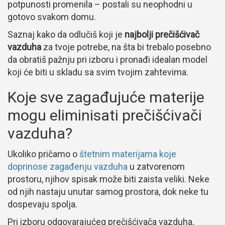
potpunosti promenila – postali su neophodni u
gotovo svakom domu.
Saznaj kako da odlučiš koji je
najbolji prečišćivač
vazduha
za tvoje potrebe, na šta bi trebalo posebno
da obratiš pažnju pri izboru i pronađi idealan model
koji će biti u skladu sa svim tvojim zahtevima.
Koje sve zagađujuće materije
mogu eliminisati prečišćivači
vazduha?
Ukoliko pričamo o
štetnim materijama koje
doprinose zagađenju vazduha
u zatvorenom
prostoru, njihov spisak može biti zaista veliki. Neke
od njih nastaju unutar samog prostora, dok neke tu
dospevaju spolja.
Pri izboru odgovarajućeg prečišćivača vazduha,