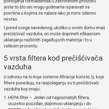
postojanja formaldehida u zatvorenom prostoru
jeste to što oni mogu godinama isparavati sa
površina u kojima se nalaze iako je miris odavno
nestao.
I pored svega navedenog, ukoliko u svom domu imaš
prečišćivač vazduha, on može doprineti efikasnom
uklanjanju različitih zagađujućih materija i to u
velikom procentu.
5 vrsta filtera kod prečišćivača
vazduha
U odnosu na to koje sisteme filtracije koriste, tj. koje
filtere poseduju, na raspolaganju su ti prečišćivači
vazduha koji imaju:
HEPA filter – Jedan od najpoznatijih filtera,
izuzetno pouzdan, doprinosi uklanjanju i do