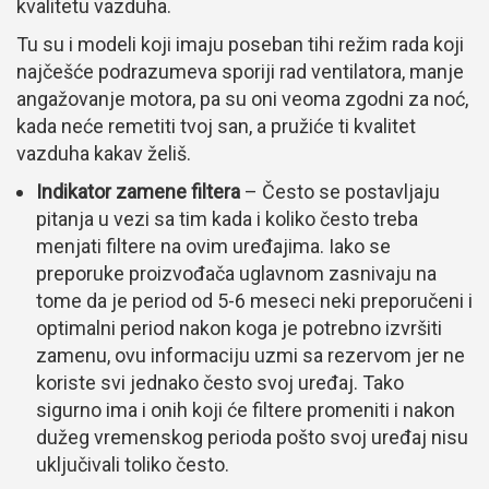
kvalitetu vazduha.
Tu su i modeli koji imaju poseban tihi režim rada koji
najčešće podrazumeva sporiji rad ventilatora, manje
angažovanje motora, pa su oni veoma zgodni za noć,
kada neće remetiti tvoj san, a pružiće ti kvalitet
vazduha kakav želiš.
Indikator zamene filtera
– Često se postavljaju
pitanja u vezi sa tim kada i koliko često treba
menjati filtere na ovim uređajima. Iako se
preporuke proizvođača uglavnom zasnivaju na
tome da je period od 5-6 meseci neki preporučeni i
optimalni period nakon koga je potrebno izvršiti
zamenu, ovu informaciju uzmi sa rezervom jer ne
koriste svi jednako često svoj uređaj. Tako
sigurno ima i onih koji će filtere promeniti i nakon
dužeg vremenskog perioda pošto svoj uređaj nisu
uključivali toliko često.