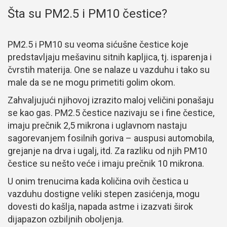
Šta su PM2.5 i PM10 čestice?
PM2.5 i PM10 su veoma sićušne čestice koje
predstavljaju mešavinu sitnih kapljica, tj. isparenja i
čvrstih materija. One se nalaze u vazduhu i tako su
male da se ne mogu primetiti golim okom.
Zahvaljujući njihovoj izrazito maloj veličini ponašaju
se kao gas. PM2.5 čestice nazivaju se i fine čestice,
imaju prečnik 2,5 mikrona i uglavnom nastaju
sagorevanjem fosilnih goriva – auspusi automobila,
grejanje na drva i ugalj, itd. Za razliku od njih PM10
čestice su nešto veće i imaju prečnik 10 mikrona.
U onim trenucima kada količina ovih čestica u
vazduhu dostigne veliki stepen zasićenja, mogu
dovesti do kašlja, napada astme i izazvati širok
dijapazon ozbiljnih oboljenja.