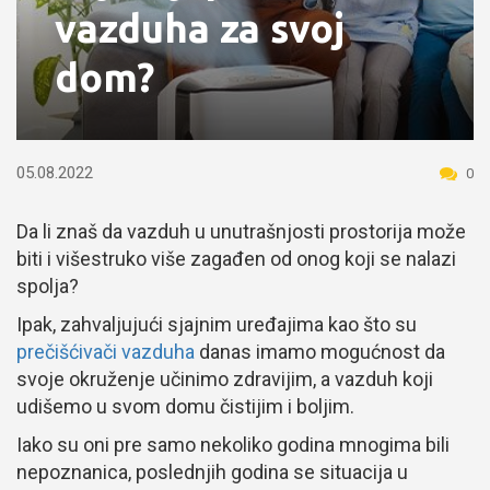
vazduha za svoj
dom?
05.08.2022
0
Da li znaš da vazduh u unutrašnjosti prostorija može
biti i višestruko više zagađen od onog koji se nalazi
spolja?
Ipak, zahvaljujući sjajnim uređajima kao što su
prečišćivači vazduha
danas imamo mogućnost da
svoje okruženje učinimo zdravijim, a vazduh koji
udišemo u svom domu čistijim i boljim.
Iako su oni pre samo nekoliko godina mnogima bili
nepoznanica, poslednjih godina se situacija u