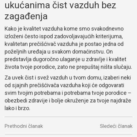
ukućanima čist vazduh bez
zagađenja
Kako je kvalitet vazduha kome smo svakodnevno
izloženi često ispod zadovoljavajućih kriterijuma,
kvalitetan prečišćivač vazduha je postao jedna od
poželjnih uređaja u svakom domaćinstvu. On
predstavlja dugoročno ulaganje u zdravlje i kvalitet
života tvoje porodice, zato ne prepuštaj ništa slučaju.
Za uvek čist i svež vazduh u tvom domu, izaberi neki
od sjajnih prečišćivača vazduha koji će odgovarati
svim tvojim potrebama i potrebama tvoje porodice –
obezbedi zdravije i bolje okruženje za tvoje najdraže
lako i brzo.
Prethodni članak
Sledeći članak