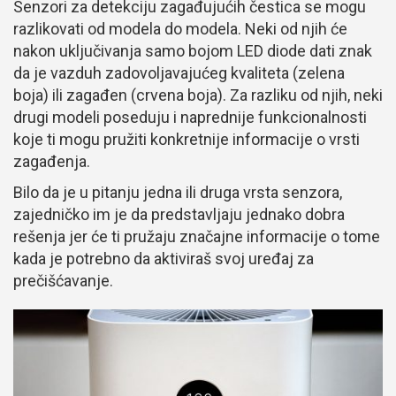
Senzori za detekciju zagađujućih čestica se mogu
razlikovati od modela do modela. Neki od njih će
nakon uključivanja samo bojom LED diode dati znak
da je vazduh zadovoljavajućeg kvaliteta (zelena
boja) ili zagađen (crvena boja). Za razliku od njih, neki
drugi modeli poseduju i naprednije funkcionalnosti
koje ti mogu pružiti konkretnije informacije o vrsti
zagađenja.
Bilo da je u pitanju jedna ili druga vrsta senzora,
zajedničko im je da predstavljaju jednako dobra
rešenja jer će ti pružaju značajne informacije o tome
kada je potrebno da aktiviraš svoj uređaj za
prečišćavanje.