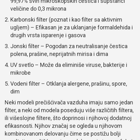
99,97% svih mikroskopskih čestica i supstanci
veličine do 0,3 mikrona
Karbonski filter (poznat i kao filter sa aktivnim
ugljem) – Efikasan je za uklanjanje formaldehida i
drugih vrsta isparenje i gasova
Jonski filter – Pogodan za neutralisanje čestica
polena, prašine, neprijatnih mirisa i dima
UV svetlo – Može da eliminiše viruse, bakterije i
mikrobe
Vodeni filter – Otklanja alergene, prašinu, spore,
dim
Neki modeli prečišćivača vazduha imaju samo jedan
filter, a neki od modela poseduju više različitih filtera,
ili višeslojne filtere, što doprinosi i njihovoj dodatnoj
efikasnosti. Njihov značaj se ogleda u njihovom
kombinovanom delovanju čime se postižu bolji