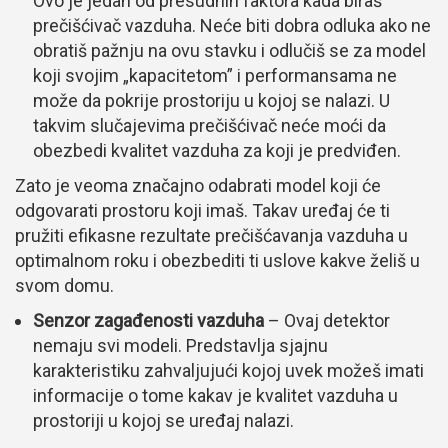
Ovo je jedan od presudnih faktora kada biraš
prečišćivač vazduha. Neće biti dobra odluka ako ne
obratiš pažnju na ovu stavku i odlučiš se za model
koji svojim „kapacitetom” i performansama ne
može da pokrije prostoriju u kojoj se nalazi. U
takvim slučajevima prečišćivač neće moći da
obezbedi kvalitet vazduha za koji je predviđen.
Zato je veoma značajno odabrati model koji će
odgovarati prostoru koji imaš. Takav uređaj će ti
pružiti efikasne rezultate prečišćavanja vazduha u
optimalnom roku i obezbediti ti uslove kakve želiš u
svom domu.
Senzor zagađenosti vazduha
– Ovaj detektor
nemaju svi modeli. Predstavlja sjajnu
karakteristiku zahvaljujući kojoj uvek možeš imati
informacije o tome kakav je kvalitet vazduha u
prostoriji u kojoj se uređaj nalazi.