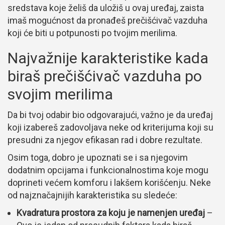
sredstava koje želiš da uložiš u ovaj uređaj, zaista
imaš mogućnost da pronađeš prečišćivač vazduha
koji će biti u potpunosti po tvojim merilima.
Najvažnije karakteristike kada
biraš prečišćivač vazduha po
svojim merilima
Da bi tvoj odabir bio odgovarajući, važno je da uređaj
koji izabereš zadovoljava neke od kriterijuma koji su
presudni za njegov efikasan rad i dobre rezultate.
Osim toga, dobro je upoznati se i sa njegovim
dodatnim opcijama i funkcionalnostima koje mogu
doprineti većem komforu i lakšem korišćenju. Neke
od najznačajnijih karakteristika su sledeće:
Kvadratura prostora za koju je namenjen uređaj
–