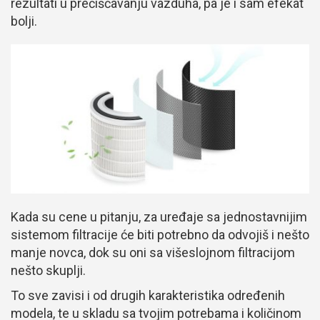
rezultati u prečišćavanju vazduha, pa je i sam efekat
bolji.
Kada su cene u pitanju, za uređaje sa jednostavnijim
sistemom filtracije će biti potrebno da odvojiš i nešto
manje novca, dok su oni sa višeslojnom filtracijom
nešto skuplji.
To sve zavisi i od drugih karakteristika određenih
modela, te u skladu sa tvojim potrebama i količinom