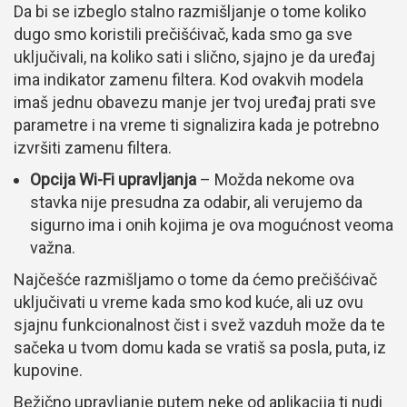
Da bi se izbeglo stalno razmišljanje o tome koliko
dugo smo koristili prečišćivač, kada smo ga sve
uključivali, na koliko sati i slično, sjajno je da uređaj
ima indikator zamenu filtera. Kod ovakvih modela
imaš jednu obavezu manje jer tvoj uređaj prati sve
parametre i na vreme ti signalizira kada je potrebno
izvršiti zamenu filtera.
Opcija Wi-Fi upravljanja
– Možda nekome ova
stavka nije presudna za odabir, ali verujemo da
sigurno ima i onih kojima je ova mogućnost veoma
važna.
Najčešće razmišljamo o tome da ćemo prečišćivač
uključivati u vreme kada smo kod kuće, ali uz ovu
sjajnu funkcionalnost čist i svež vazduh može da te
sačeka u tvom domu kada se vratiš sa posla, puta, iz
kupovine.
Bežično upravljanje putem neke od aplikacija ti nudi