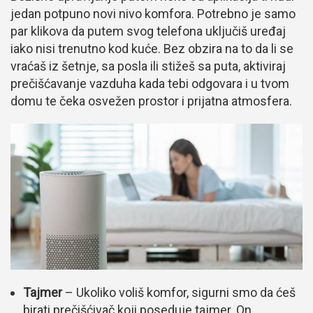
jedan potpuno novi nivo komfora. Potrebno je samo
par klikova da putem svog telefona uključiš uređaj
iako nisi trenutno kod kuće. Bez obzira na to da li se
vraćaš iz šetnje, sa posla ili stižeš sa puta, aktiviraj
prečišćavanje vazduha kada tebi odgovara i u tvom
domu te čeka osvežen prostor i prijatna atmosfera.
Tajmer
– Ukoliko voliš komfor, sigurni smo da ćeš
birati prečišćivač koji poseduje tajmer. On