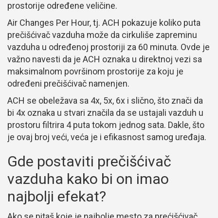
prostorije određene veličine.
Air Changes Per Hour, tj. ACH pokazuje koliko puta
prečišćivač vazduha može da cirkuliše zapreminu
vazduha u određenoj prostoriji za 60 minuta. Ovde je
važno navesti da je ACH oznaka u direktnoj vezi sa
maksimalnom površinom prostorije za koju je
određeni prečišćivač namenjen.
ACH se obeležava sa 4x, 5x, 6x i slično, što znači da
bi 4x oznaka u stvari značila da se ustajali vazduh u
prostoru filtrira 4 puta tokom jednog sata. Dakle, što
je ovaj broj veći, veća je i efikasnost samog uređaja.
Gde postaviti prečišćivač
vazduha kako bi on imao
najbolji efekat?
Ako se pitaš koje je najbolje mesto za prećišćivač