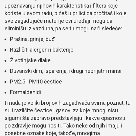
upoznavanju njihovih karakteristika i filtera koje
koriste u svom radu, bićeš u prilici da pročitaš i koje
sve zagađujuće materije ovi uređaji mogu da
eliminišu iz vazduha, pa se tu mogu naći sledeće:
Prašina, grinje, buđ
Različiti alergeni i bakterije
Životinjske dlake
Duvanski dim, isparenja, i drugi neprijatni mirisi
PM2.5 i PM10 čestice
Formaldehidi
I mada je veliki broj ovih zagađivača svima poznat, tu
su i različite čestice i gasovi za koje mnogi nisu
sigurni šta zapravo predstavljaju i kakve opasnosti
po zdravlje mogu nositi. Tako neke od njih imaju i
posebne oznake koje, takođe, mnogima