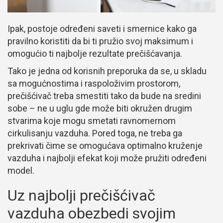
Ipak, postoje određeni saveti i smernice kako ga
pravilno koristiti da bi ti pružio svoj maksimum i
omogućio ti najbolje rezultate prečišćavanja.
Tako je jedna od korisnih preporuka da se, u skladu
sa mogućnostima i raspoloživim prostorom,
prečišćivač treba smestiti tako da bude na sredini
sobe – ne u uglu gde može biti okružen drugim
stvarima koje mogu smetati ravnomernom
cirkulisanju vazduha. Pored toga, ne treba ga
prekrivati čime se omogućava optimalno kruženje
vazduha i najbolji efekat koji može pružiti određeni
model.
Uz najbolji prečišćivač
vazduha obezbedi svojim