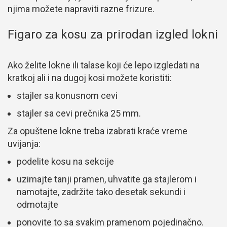
njima možete napraviti razne frizure.
Figaro za kosu za prirodan izgled lokni
Ako želite lokne ili talase koji će lepo izgledati na
kratkoj ali i na dugoj kosi možete koristiti:
stajler sa konusnom cevi
stajler sa cevi prečnika 25 mm.
Za opuštene lokne treba izabrati kraće vreme
uvijanja:
podelite kosu na sekcije
uzimajte tanji pramen, uhvatite ga stajlerom i
namotajte, zadržite tako desetak sekundi i
odmotajte
ponovite to sa svakim pramenom pojedinačno.