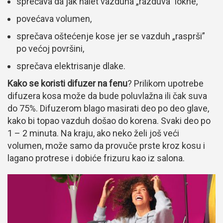
sprečava da jak nalet vazduha „razduva” lokne,
povećava volumen,
sprečava oštećenje kose jer se vazduh „rasprši”
po većoj površini,
sprečava elektrisanje dlake.
Kako se koristi difuzer na fenu
? Prilikom upotrebe
difuzera kosa može da bude poluvlažna ili čak suva
do 75%. Difuzerom blago masirati deo po deo glave,
kako bi topao vazduh došao do korena. Svaki deo po
1 – 2 minuta. Na kraju, ako neko želi još veći
volumen, može samo da provuče prste kroz kosu i
lagano protrese i dobiće frizuru kao iz salona.