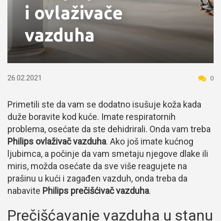
i ovlaživače
vazduha
26.02.2021
0
Primetili ste da vam se dodatno isušuje koža kada
duže boravite kod kuće. Imate respiratornih
problema, osećate da ste dehidrirali. Onda vam treba
Philips ovlaživač vazduha
. Ako još imate kućnog
ljubimca, a počinje da vam smetaju njegove dlake ili
miris, možda osećate da sve više reagujete na
prašinu u kući i zagađen vazduh, onda treba da
nabavite
Philips prečišćivač vazduha
.
Prečišćavanje vazduha u stanu