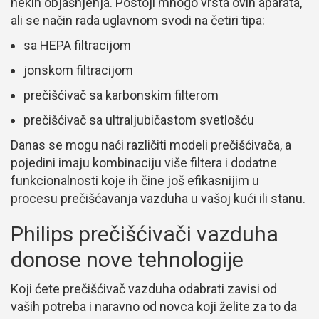
nekih objašnjenja. Postoji mnogo vrsta ovih aparata,
ali se način rada uglavnom svodi na četiri tipa:
sa HEPA filtracijom
jonskom filtracijom
prečišćivač sa karbonskim filterom
prečišćivač sa ultraljubičastom svetlošću
Danas se mogu naći različiti modeli prečišćivača, a
pojedini imaju kombinaciju više filtera i dodatne
funkcionalnosti koje ih čine još efikasnijim u
procesu prečišćavanja vazduha u vašoj kući ili stanu.
Philips prečišćivači vazduha
donose nove tehnologije
Koji ćete prečišćivač vazduha odabrati zavisi od
vaših potreba i naravno od novca koji želite za to da