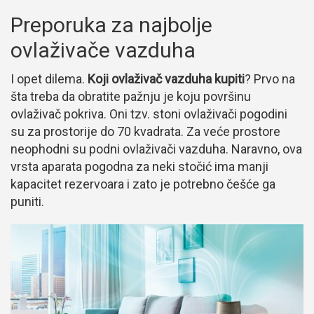
Preporuka za najbolje
ovlaživače vazduha
I opet dilema.
Koji ovlaživač vazduha kupiti
? Prvo na
šta treba da obratite pažnju je koju površinu
ovlaživač pokriva. Oni tzv. stoni ovlaživači pogodini
su za prostorije do 70 kvadrata. Za veće prostore
neophodni su podni ovlaživači vazduha. Naravno, ova
vrsta aparata pogodna za neki stočić ima manji
kapacitet rezervoara i zato je potrebno češće ga
puniti.