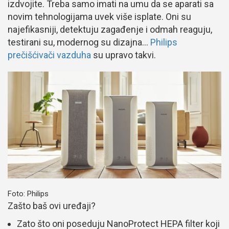
izdvojite. Treba samo imati na umu da se aparati sa
novim tehnologijama uvek više isplate. Oni su
najefikasniji, detektuju zagađenje i odmah reaguju,
testirani su, modernog su dizajna…
Philips
prečišćivači vazduha
su upravo takvi.
Foto: Philips
Zašto baš ovi uređaji?
Zato što oni poseduju NanoProtect HEPA filter koji