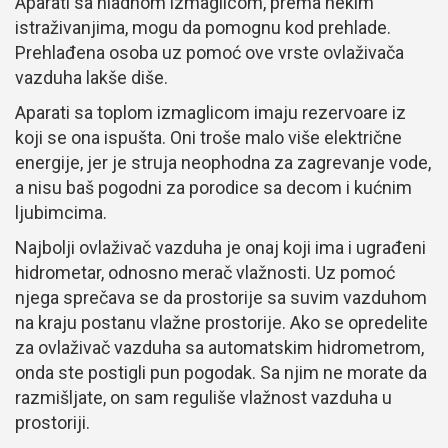
Aparati sa hladnom izmaglicom, prema nekim
istraživanjima, mogu da pomognu kod prehlade.
Prehlađena osoba uz pomoć ove vrste ovlaživača
vazduha lakše diše.
Aparati sa toplom izmaglicom imaju rezervoare iz
koji se ona ispušta. Oni troše malo više električne
energije, jer je struja neophodna za zagrevanje vode,
a nisu baš pogodni za porodice sa decom i kućnim
ljubimcima.
Najbolji ovlaživač vazduha je onaj koji ima i ugrađeni
hidrometar, odnosno merač vlažnosti. Uz pomoć
njega sprečava se da prostorije sa suvim vazduhom
na kraju postanu vlažne prostorije. Ako se opredelite
za ovlaživač vazduha sa automatskim hidrometrom,
onda ste postigli pun pogodak. Sa njim ne morate da
razmišljate, on sam reguliše vlažnost vazduha u
prostoriji.