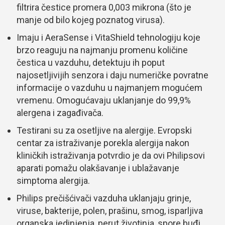
filtrira čestice promera 0,003 mikrona (što je
manje od bilo kojeg poznatog virusa).
Imaju i AeraSense i VitaShield tehnologiju koje
brzo reaguju na najmanju promenu količine
čestica u vazduhu, detektuju ih poput
najosetljivijih senzora i daju numeričke povratne
informacije o vazduhu u najmanjem mogućem
vremenu. Omogućavaju uklanjanje do 99,9%
alergena i zagađivača.
Testirani su za osetljive na alergije. Evropski
centar za istraživanje porekla alergija nakon
kliničkih istraživanja potvrdio je da ovi Philipsovi
aparati pomažu olakšavanje i ublažavanje
simptoma alergija.
Philips prečišćivači vazduha uklanjaju grinje,
viruse, bakterije, polen, prašinu, smog, isparljiva
organska jedinjenja, perut životinja, spore buđi,