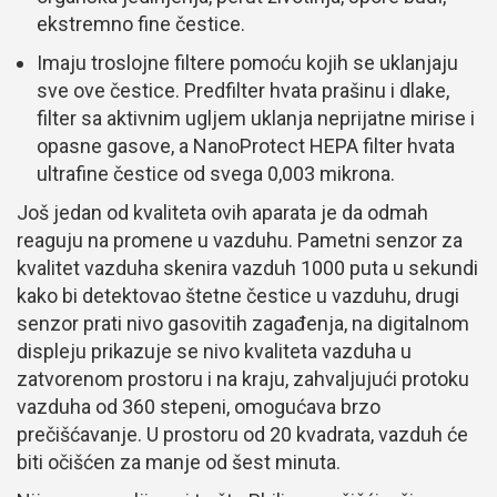
ekstremno fine čestice.
Imaju troslojne filtere pomoću kojih se uklanjaju
sve ove čestice. Predfilter hvata prašinu i dlake,
filter sa aktivnim ugljem uklanja neprijatne mirise i
opasne gasove, a NanoProtect HEPA filter hvata
ultrafine čestice od svega 0,003 mikrona.
Još jedan od kvaliteta ovih aparata je da odmah
reaguju na promene u vazduhu. Pametni senzor za
kvalitet vazduha skenira vazduh 1000 puta u sekundi
kako bi detektovao štetne čestice u vazduhu, drugi
senzor prati nivo gasovitih zagađenja, na digitalnom
displeju prikazuje se nivo kvaliteta vazduha u
zatvorenom prostoru i na kraju, zahvaljujući protoku
vazduha od 360 stepeni, omogućava brzo
prečišćavanje. U prostoru od 20 kvadrata, vazduh će
biti očišćen za manje od šest minuta.