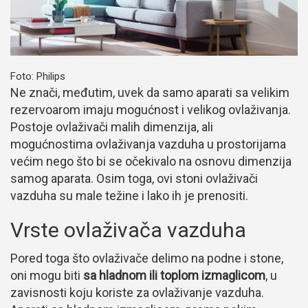
Foto: Philips
Ne znači, međutim, uvek da samo aparati sa velikim
rezervoarom imaju mogućnost i velikog ovlaživanja.
Postoje ovlaživači malih dimenzija, ali
mogućnostima ovlaživanja vazduha u prostorijama
većim nego što bi se očekivalo na osnovu dimenzija
samog aparata. Osim toga, ovi stoni ovlaživači
vazduha su male težine i lako ih je prenositi.
Vrste ovlaživača vazduha
Pored toga što ovlaživače delimo na podne i stone,
oni mogu biti
sa hladnom ili toplom izmaglicom
, u
zavisnosti koju koriste za ovlaživanje vazduha.