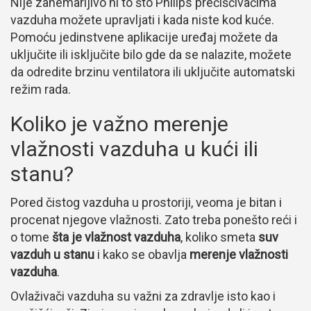
Nije zanemarljivo ni to što Philips prečišćivačima
vazduha možete upravljati i kada niste kod kuće.
Pomoću jedinstvene aplikacije uređaj možete da
uključite ili isključite bilo gde da se nalazite, možete
da odredite brzinu ventilatora ili uključite automatski
režim rada.
Koliko je važno merenje
vlažnosti vazduha u kući ili
stanu?
Pored čistog vazduha u prostoriji, veoma je bitan i
procenat njegove vlažnosti. Zato treba ponešto reći i
o tome
šta je vlažnost vazduha
, koliko smeta
suv
vazduh u stanu
i kako se obavlja
merenje vlažnosti
vazduha
.
Ovlaživači vazduha su važni za zdravlje isto kao i