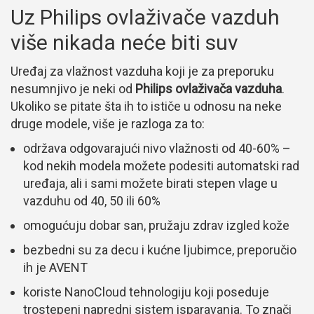
Uz Philips ovlaživače vazduh
više nikada neće biti suv
Uređaj za vlažnost vazduha koji je za preporuku
nesumnjivo je neki od
Philips ovlaživača vazduha
.
Ukoliko se pitate šta ih to ističe u odnosu na neke
druge modele, više je razloga za to:
održava odgovarajući nivo vlažnosti od 40-60% –
kod nekih modela možete podesiti automatski rad
uređaja, ali i sami možete birati stepen vlage u
vazduhu od 40, 50 ili 60%
omogućuju dobar san, pružaju zdrav izgled kože
bezbedni su za decu i kućne ljubimce, preporučio
ih je AVENT
koriste NanoCloud tehnologiju koji poseduje
trostepeni napredni sistem isparavanja. To znači