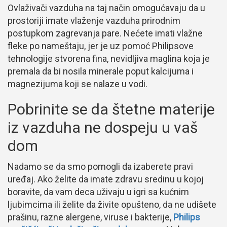
Ovlaživači vazduha na taj način omogućavaju da u
prostoriji imate vlaženje vazduha prirodnim
postupkom zagrevanja pare. Nećete imati vlažne
fleke po nameštaju, jer je uz pomoć Philipsove
tehnologije stvorena fina, nevidljiva maglina koja je
premala da bi nosila minerale poput kalcijuma i
magnezijuma koji se nalaze u vodi.
Pobrinite se da štetne materije
iz vazduha ne dospeju u vaš
dom
Nadamo se da smo pomogli da izaberete pravi
uređaj. Ako želite da imate zdravu sredinu u kojoj
boravite, da vam deca uživaju u igri sa kućnim
ljubimcima ili želite da živite opušteno, da ne udišete
prašinu, razne alergene, viruse i bakterije,
Philips