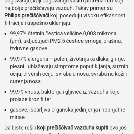
odgovaraju, koji odgovaraju vašim potrebama i koji
najbolje prečišćavaju vazduh. Takav primer su
Philips prečišćivači
koji poseduju visoku efikasnost
filtracije i uspešno uklanjaju:
99,97% štetnih čestica veličine 0,003 mikrona
(μm), uključujući PM2.5 čestice smoga, prašinu,
izduvne gasove…
99,97% alergena – polen, životinjska dlaka, grinje,
plesni i ublažavaju simptome poput kijanja, suznih
očiju, crvenih očiju, svraba u nosu, svraba na koži i
curenja nosa
99,9% virusa, bakterija i gljivica iz vazduha koje
prolaze kroz filter
gasove, isparljiva organska jedinjenja i neprijatne
mirise
Da biste rešili
koji prečišćivač vazduha kupiti
evo još