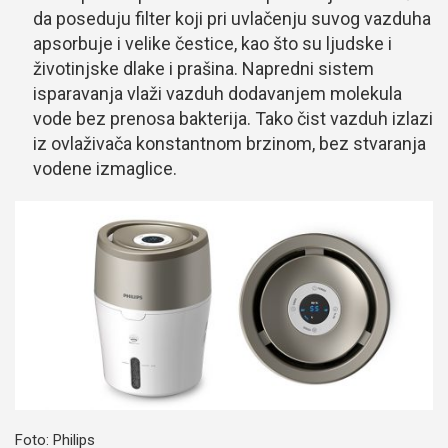
da poseduju filter koji pri uvlačenju suvog vazduha
apsorbuje i velike čestice, kao što su ljudske i
životinjske dlake i prašina. Napredni sistem
isparavanja vlaži vazduh dodavanjem molekula
vode bez prenosa bakterija. Tako čist vazduh izlazi
iz ovlaživača konstantnom brzinom, bez stvaranja
vodene izmaglice.
Foto: Philips