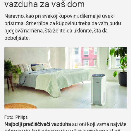
vazduha za vaš dom
Naravno, kao pri svakoj kupovini, dilema je uvek
prisutna. Smernice za kupovinu treba da vam budu
njegova namena, šta želite da uklonite, šta da
poboljšate.
Foto: Philips
Najbolji prečiščivači vazduha
su oni koji vama najviše