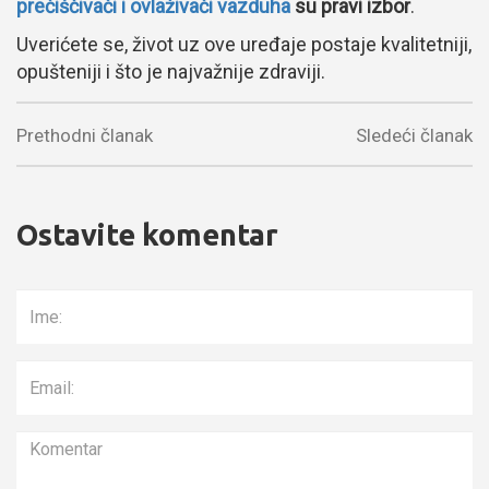
prečišćivači i ovlaživači vazduha
su pravi izbor
.
Uverićete se, život uz ove uređaje postaje kvalitetniji,
opušteniji i što je najvažnije zdraviji.
Prethodni članak
Sledeći članak
Ostavite komentar