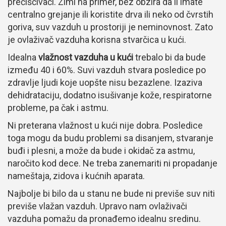
prečišćivači. Zimi na primer, bez obzira da li imate
centralno grejanje ili koristite drva ili neko od čvrstih
goriva, suv vazduh u prostoriji je neminovnost. Zato
je ovlaživač vazduha korisna stvarčica u kući.
Idealna
vlažnost vazduha u kući
trebalo bi da bude
između 40 i 60%. Suvi vazduh stvara posledice po
zdravlje ljudi koje uopšte nisu bezazlene. Izaziva
dehidrataciju, dodatno isušivanje kože, respiratorne
probleme, pa čak i astmu.
Ni preterana vlažnost u kući nije dobra. Posledice
toga mogu da budu problemi sa disanjem, stvaranje
buđi i plesni, a može da bude i okidač za astmu,
naročito kod dece. Ne treba zanemariti ni propadanje
nameštaja, zidova i kućnih aparata.
Najbolje bi bilo da u stanu ne bude ni previše suv niti
previše vlažan vazduh. Upravo nam ovlaživači
vazduha pomažu da pronađemo idealnu sredinu.