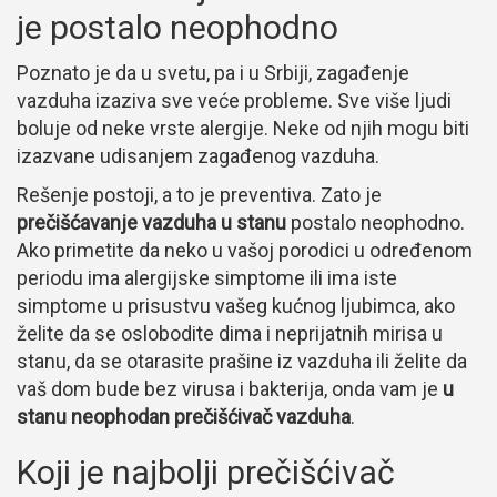
je postalo neophodno
Poznato je da u svetu, pa i u Srbiji, zagađenje
vazduha izaziva sve veće probleme. Sve više ljudi
boluje od neke vrste alergije. Neke od njih mogu biti
izazvane udisanjem zagađenog vazduha.
Rešenje postoji, a to je preventiva. Zato je
prečišćavanje vazduha u stanu
postalo neophodno.
Ako primetite da neko u vašoj porodici u određenom
periodu ima alergijske simptome ili ima iste
simptome u prisustvu vašeg kućnog ljubimca, ako
želite da se oslobodite dima i neprijatnih mirisa u
stanu, da se otarasite prašine iz vazduha ili želite da
vaš dom bude bez virusa i bakterija, onda vam je
u
stanu neophodan prečišćivač vazduha
.
Koji je najbolji prečišćivač