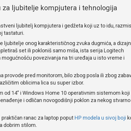
za ljubitelje kompjutera i tehnologija
tveni ljubitelj kompjutera i gedžeta koji uz to idu, razmis
 tastaturi.
e ljubitelje onog karakterističnog zvuka dugmića, a dizajn
letiraš set ili pokloniš samo miša, ista serija Logitech
 mogućnošću povezivanja na tri uređaja u isto vreme i
 provode pred monitorom, bilo zbog posla ili zbog zabav
zličitim oblicima lica su super izbor.
m od 14” i Windows Home 10 operativnim sistemom koji
enađenje i odličan novogodišnji poklon za nekog stvarno
 praktičan ranac za laptop poput
HP modela u sivoj boji
ko
a dobrim stilom.