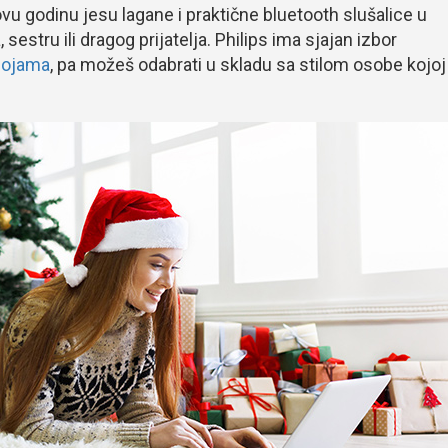
vu godinu jesu lagane i praktične bluetooth slušalice u
sestru ili dragog prijatelja. Philips ima sjajan izbor
 bojama
, pa možeš odabrati u skladu sa stilom osobe kojoj