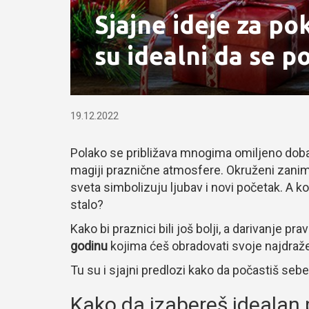
Sjajne ideje za po
su idealni da se p
19.12.2022
Polako se približava mnogima omiljeno dob
magiji praznične atmosfere. Okruženi zaniml
sveta simbolizuju ljubav i novi početak. A koj
stalo?
Kako bi praznici bili još bolji, a darivanje p
godinu
kojima ćeš obradovati svoje najdraže
Tu su i sjajni predlozi kako da počastiš sebe
Kako da izabereš idealan