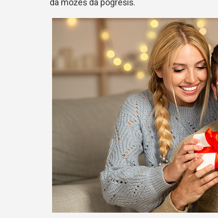
da možeš da pogrešiš.