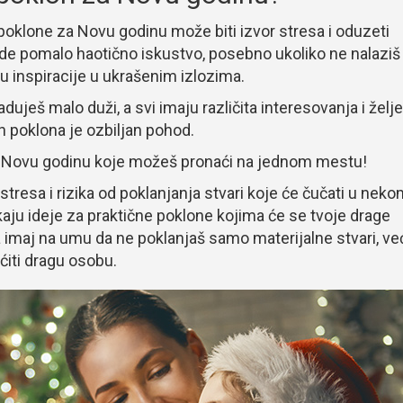
 poklone za Novu godinu može biti izvor stresa i oduzeti
de pomalo haotično iskustvo, posebno ukoliko ne nalaziš
ju inspiracije u ukrašenim izlozima.
aduješ malo duži, a svi imaju različita interesovanja i želje
h poklona je ozbiljan pohod.
za Novu godinu koje možeš pronaći na jednom mestu!
stresa i rizika od poklanjanja stvari koje će čučati u nek
ju ideje za praktične poklone kojima će se tvoje drage
a imaj na umu da ne poklanjaš samo materijalne stvari, ve
ćiti dragu osobu.