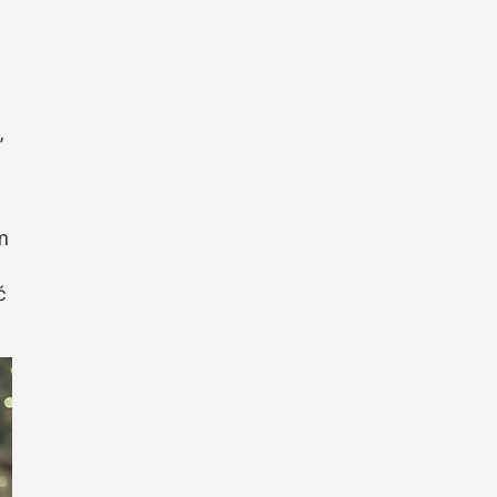
,
om
ć