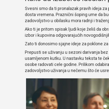
Svesni smo da ti pronalazak pravih ideja za
dosta vremena. Praznični šoping ume da bu
zadovoljstvo u obilasku mora radnji i tražen
Ako ti je pritom spisak ljudi koje želiš da obr
izbor i kupovina odgovarajućih novogodišnji
Zato ti donosimo sjajne ideje za poklone 
Prepusti se uživanju u sezoni darivanja bez 
usamljenom kutku. U nastavku teksta te čeka
osobe radovati cele godine. Prilikom odabir
zadovoljstvo uživanja u nečemu što će usre