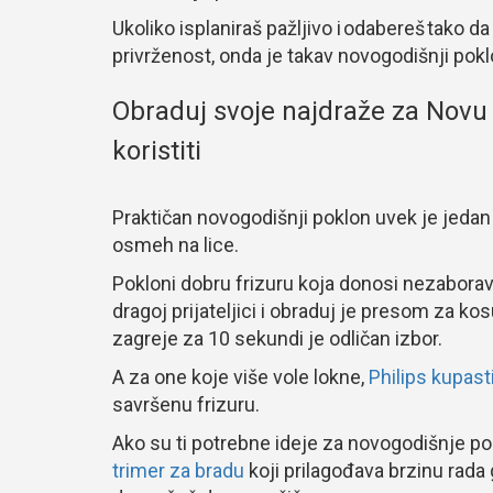
Ukoliko isplaniraš pažljivo i odabereš tako d
privrženost, onda je takav novogodišnji pok
Obraduj svoje najdraže za Novu
koristiti
Praktičan novogodišnji poklon uvek je jeda
osmeh na lice.
Pokloni dobru frizuru koja donosi nezaborava
dragoj prijateljici i obraduj je presom za kosu
zagreje za 10 sekundi je odličan izbor.
A za one koje više vole lokne,
Philips kupast
savršenu frizuru.
Ako su ti potrebne ideje za novogodišnje pokl
trimer za bradu
koji prilagođava brzinu rada g