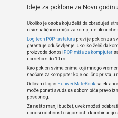
Ideje za poklone za Novu godinu 
Ukoliko je osoba koju želiš da obraduješ stras
o simpatičnom mišu za kompjuter ili udobnoj
Logitech POP tastatura
pravi je poklon za sv
garantuje oduševljenje. Ukoliko želiš da komp
proizvoda donosi
POP miša za kompjuter
sa
dometom do 10 m.
Kao poklon svima onima koji mnogo vremena
naočare za kompjuter koje odlično pristaju ra
Odličan i lagan
Huawei MateBook
sa ekrano
može poneti svuda sa sobom biće pravo izn
posebnog.
Za nešto manji budžet, uvek možeš odabrati
donosi udobnost i sigurnost u kombinaciji s