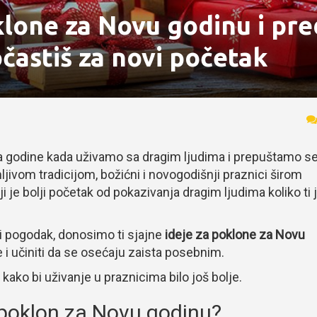
klone za Novu godinu i pre
očastiš za novi početak
a godine kada uživamo sa dragim ljudima i prepuštamo s
jivom tradicijom, božićni i novogodišnji praznici širom
i je bolji početak od pokazivanja dragim ljudima koliko ti 
ravi pogodak, donosimo ti sjajne
ideje za poklone za Novu
 i učiniti da se osećaju zaista posebnim.
 kako bi uživanje u praznicima bilo još bolje.
 poklon za Novu godinu?