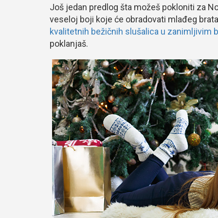
Još jedan predlog šta možeš pokloniti za No
veseloj boji koje će obradovati mlađeg brata, 
kvalitetnih bežičnih slušalica u zanimljivim
poklanjaš.