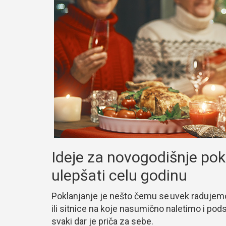
Ideje za novogodišnje pok
ulepšati celu godinu
Poklanjanje je nešto čemu se uvek radujemo. 
ili sitnice na koje nasumično naletimo i p
svaki dar je priča za sebe.