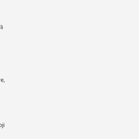
li
e,
ji