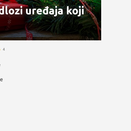
dlozi uređaja koji
4
e
je