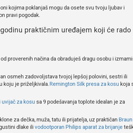
a oni kojima poklanjaš mogu da osete svu tvoju ljubav i
lon pravi pogodak.
 godinu praktičnim uređajem koji će rado
n od proverenih načina da obraduješ dragu osobu i izmami
n osmeh zadovoljstava tvojoj lepšoj polovini, sestri ili
 koju je priželjkivala.
Remington Silk presa za kosu
koja 
i uvijač za kosu
sa 9 podešavanja toplote idealan je za
one za dečka, muža, tatu ili prijatelja, uz praktičan
Braun
ustini dlake ili
vodootporan Philips aparat za brijanje
teš