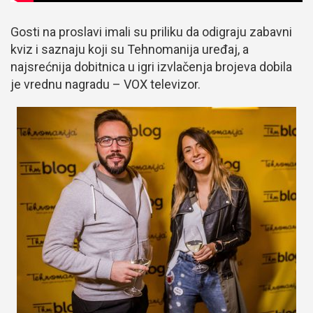
Gosti na proslavi imali su priliku da odigraju zabavni
kviz i saznaju koji su Tehnomanija uređaj, a
najsrećnija dobitnica u igri izvlačenja brojeva dobila
je vrednu nagradu – VOX televizor.