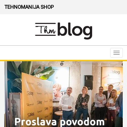
TEHNOMANIJA SHOP
Toggl
navig
Proslava povodom