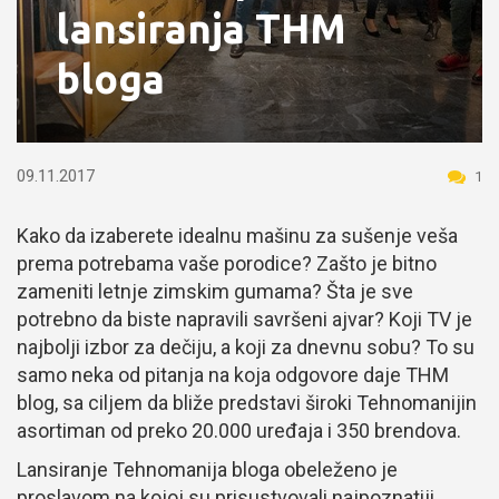
lansiranja THM
bloga
09.11.2017
1
Kako da izaberete idealnu mašinu za sušenje veša
prema potrebama vaše porodice? Zašto je bitno
zameniti letnje zimskim gumama? Šta je sve
potrebno da biste napravili savršeni ajvar? Koji TV je
najbolji izbor za dečiju, a koji za dnevnu sobu? To su
samo neka od pitanja na koja odgovore daje THM
blog, sa ciljem da bliže predstavi široki Tehnomanijin
asortiman od preko 20.000 uređaja i 350 brendova.
Lansiranje Tehnomanija bloga obeleženo je
proslavom na kojoj su prisustvovali najpoznatiji