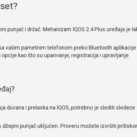
 set?
ni punjač i držač. Mehanizam IQOS 2.4 Plus uređaja je la
a vašim pametnim telefonom preko Bluetooth aplikacije
cije kao što su uparivanje, registracija i upravljanje
eđaj?
ja duvana i prelaska na IQOS, potrebno je slediti sledeće
lus džepni punjač uključen. Proveru možete izvršiti pritisk