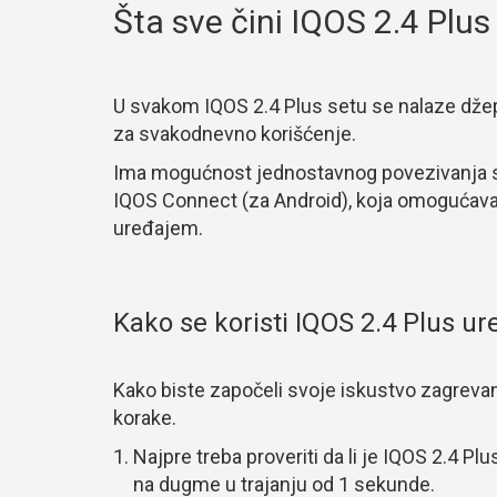
Šta sve čini IQOS 2.4 Plus
U svakom IQOS 2.4 Plus setu se nalaze džep
za svakodnevno korišćenje.
Ima mogućnost jednostavnog povezivanja s
IQOS Connect (za Android), koja omogućava op
uređajem.
Kako se koristi IQOS 2.4 Plus ur
Kako biste započeli svoje iskustvo zagrevan
korake.
Najpre treba proveriti da li je IQOS 2.4 P
na dugme u trajanju od 1 sekunde.