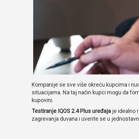
Kompanije se sve više okreću kupcima i nud
situacijama. Na taj način kupci mogu da for
kupovini.
Testiranje IQOS 2.4 Plus uređaja
je idealno 
zagrevanja duvana i uverite se u jednostavn