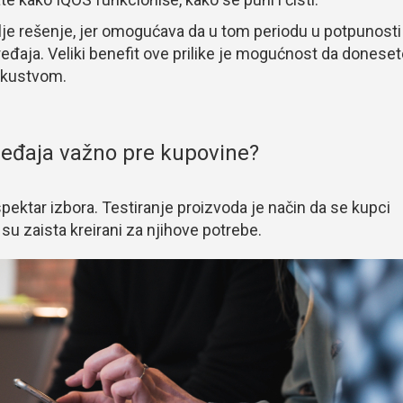
olje rešenje, jer omogućava da u tom periodu u potpunosti
eđaja. Veliki benefit ove prilike je mogućnost da donese
iskustvom.
uređaja važno pre kupovine?
pektar izbora. Testiranje proizvoda je način da se kupci
 su zaista kreirani za njihove potrebe.