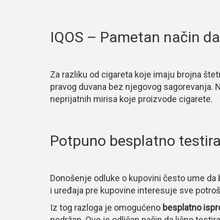
IQOS – Pametan način da
Za razliku od cigareta koje imaju brojna št
pravog duvana bez njegovog sagorevanja. N
neprijatnih mirisa koje proizvode cigarete.
Potpuno besplatno testira
Donošenje odluke o kupovini često ume da 
i uređaja pre kupovine interesuje sve potro
Iz tog razloga je omogućeno
besplatno ispr
podržan. Ovo je odličan način da lično testir