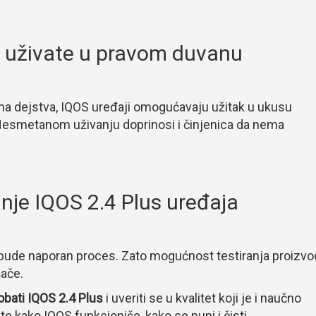
 uživate u pravom duvanu
etna dejstva, IQOS uređaji omogućavaju užitak u ukusu
esmetanom uživanju doprinosi i činjenica da nema
nje IQOS 2.4 Plus uređaja
bude naporan proces. Zato mogućnost testiranja proizvo
šače.
obati IQOS 2.4 Plus
i uveriti se u kvalitet koji je i naučno
ate kako IQOS funkcioniše, kako se puni i čisti.