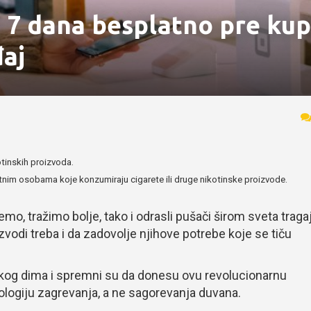
a 7 dana besplatno pre ku
đaj
otinskih proizvoda.
etnim osobama koje konzumiraju cigarete ili druge nikotinske proizvode.
o, tražimo bolje, tako i odrasli pušači širom sveta traga
vodi treba i da zadovolje njihove potrebe koje se tiču
skog dima i spremni su da donesu ovu revolucionarnu
nologiju zagrevanja, a ne sagorevanja duvana.