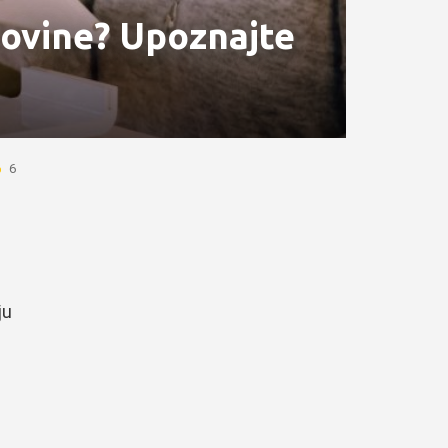
povine? Upoznajte
6
ju