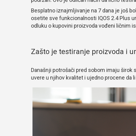
Besplatno iznajmljivanje na 7 dana je još b
osetite sve funkcionalnosti IQOS 2.4 Plus ur
odluku o kupovini proizvoda vođeni ličnim 
Zašto je testiranje proizvoda i 
Današnji potrošači pred sobom imaju širok s
uvere u njihov kvalitet i ujedno procene da li