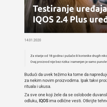
Testiranje uređaj
IQOS 2.4 Plus ure
14.01.2020
Za starije od 18 godina i pušače ili korisnike drugih nik
Ovaj proizvod nije bez rizika i namenjen je samo punol
Budući da uvek težimo ka tome da napredujem
za nekim novim proizvodima. Ipak takvi proiz
rituala i ukusa.
Za sve one koji žele da se oslobode duvan
odluku,
IQOS
ima odlične vesti. Otkrijte teh