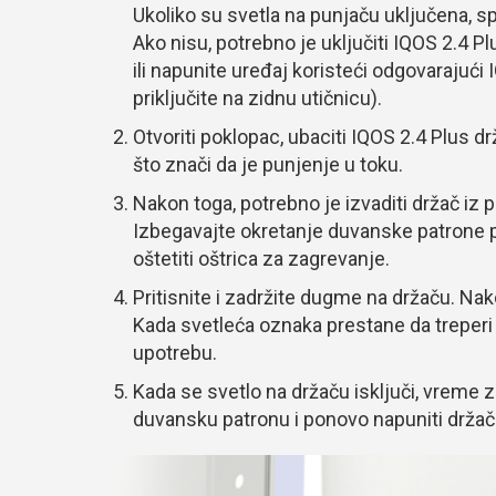
Ukoliko su svetla na punjaču uključena, s
Ako nisu, potrebno je uključiti IQOS 2.4 P
ili napunite uređaj koristeći odgovarajući
priključite na zidnu utičnicu).
Otvoriti poklopac, ubaciti IQOS 2.4 Plus dr
što znači da je punjenje u toku.
Nakon toga, potrebno je izvaditi držač iz 
Izbegavajte okretanje duvanske patrone p
oštetiti oštrica za zagrevanje.
Pritisnite i zadržite dugme na držaču. Nako
Kada svetleća oznaka prestane da treperi 
upotrebu.
Kada se svetlo na držaču isključi, vreme za
duvansku patronu i ponovo napuniti držač