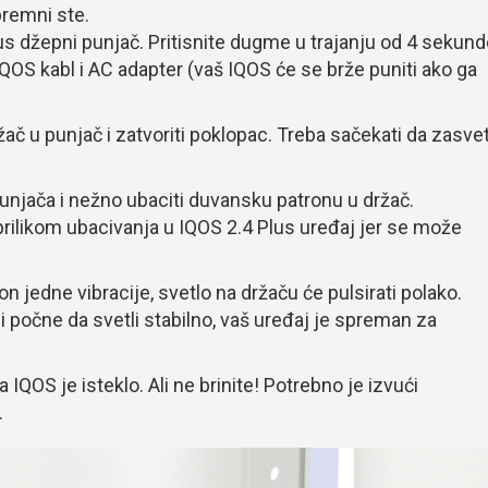
premni ste.
lus džepni punjač. Pritisnite dugme u trajanju od 4 sekun
 IQOS kabl i AC adapter (vaš IQOS će se brže puniti ako ga
žač u punjač i zatvoriti poklopac. Treba sačekati da zasvetl
punjača i nežno ubaciti duvansku patronu u držač.
rilikom ubacivanja u IQOS 2.4 Plus uređaj jer se može
n jedne vibracije, svetlo na držaču će pulsirati polako.
i počne da svetli stabilno, vaš uređaj je spreman za
 IQOS je isteklo. Ali ne brinite! Potrebno je izvući
.