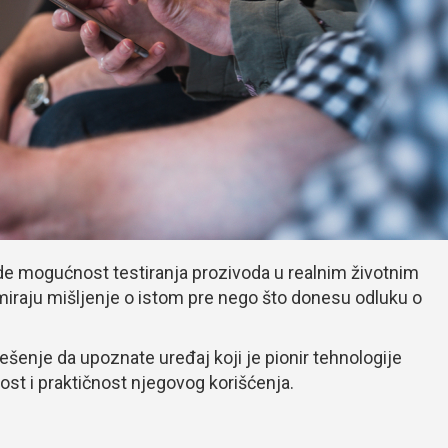
e mogućnost testiranja prozivoda u realnim životnim
miraju mišljenje o istom pre nego što donesu odluku o
rešenje da upoznate uređaj koji je pionir tehnologije
ost i praktičnost njegovog korišćenja.