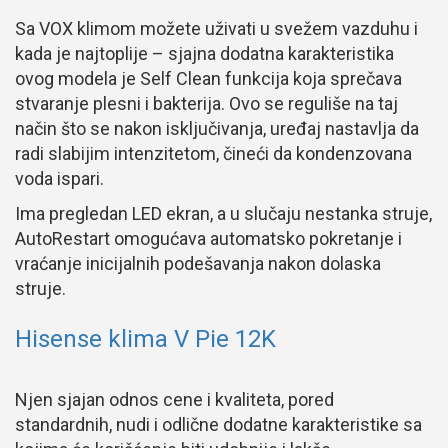
Sa VOX klimom možete uživati u svežem vazduhu i
kada je najtoplije – sjajna dodatna karakteristika
ovog modela je Self Clean funkcija koja sprečava
stvaranje plesni i bakterija. Ovo se reguliše na taj
način što se nakon isključivanja, uređaj nastavlja da
radi slabijim intenzitetom, čineći da kondenzovana
voda ispari.
Ima pregledan LED ekran, a u slučaju nestanka struje,
AutoRestart omogućava automatsko pokretanje i
vraćanje inicijalnih podešavanja nakon dolaska
struje.
Hisense klima V Pie 12K
Njen sjajan odnos cene i kvaliteta, pored
standardnih, nudi i odlične dodatne karakteristike sa