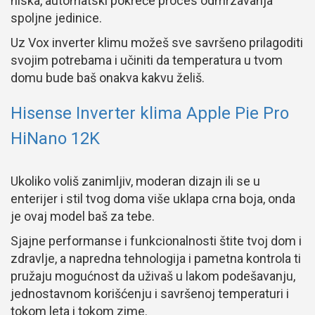
niska, automatski pokreće proces odmrzavanja
spoljne jedinice.
Uz Vox inverter klimu možeš sve savršeno prilagoditi
svojim potrebama i učiniti da temperatura u tvom
domu bude baš onakva kakvu želiš.
Hisense Inverter klima Apple Pie Pro
HiNano 12K
Ukoliko voliš zanimljiv, moderan dizajn ili se u
enterijer i stil tvog doma više uklapa crna boja, onda
je ovaj model baš za tebe.
Sjajne performanse i funkcionalnosti štite tvoj dom i
zdravlje, a napredna tehnologija i pametna kontrola ti
pružaju mogućnost da uživaš u lakom podešavanju,
jednostavnom korišćenju i savršenoj temperaturi i
tokom leta i tokom zime.