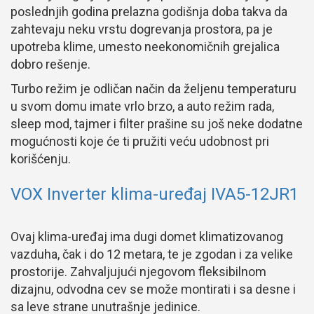
poslednjih godina prelazna godišnja doba takva da
zahtevaju neku vrstu dogrevanja prostora, pa je
upotreba klime, umesto neekonomičnih grejalica
dobro rešenje.
Turbo režim je odličan način da željenu temperaturu
u svom domu imate vrlo brzo, a auto režim rada,
sleep mod, tajmer i filter prašine su još neke dodatne
mogućnosti koje će ti pružiti veću udobnost pri
korišćenju.
VOX Inverter klima-uređaj IVA5-12JR1
Ovaj klima-uređaj ima dugi domet klimatizovanog
vazduha, čak i do 12 metara, te je zgodan i za velike
prostorije. Zahvaljujući njegovom fleksibilnom
dizajnu, odvodna cev se može montirati i sa desne i
sa leve strane unutrašnje jedinice.