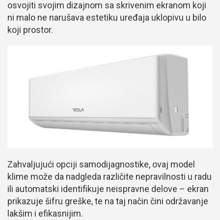
osvojiti svojim dizajnom sa skrivenim ekranom koji
ni malo ne narušava estetiku uređaja uklopivu u bilo
koji prostor.
Zahvaljujući opciji samodijagnostike, ovaj model
klime može da nadgleda različite nepravilnosti u radu
ili automatski identifikuje neispravne delove – ekran
prikazuje šifru greške, te na taj način čini održavanje
lakšim i efikasnijim.