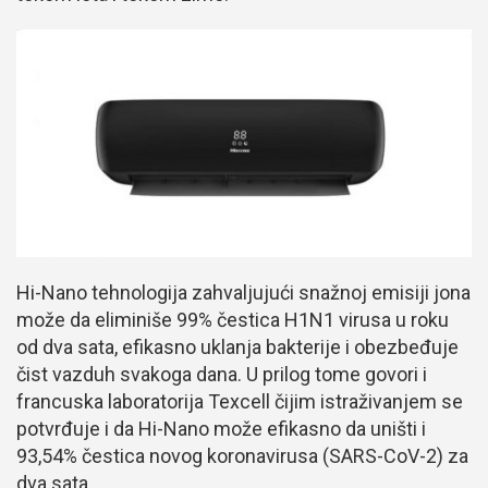
Hi-Nano tehnologija zahvaljujući snažnoj emisiji jona
može da eliminiše 99% čestica H1N1 virusa u roku
od dva sata, efikasno uklanja bakterije i obezbeđuje
čist vazduh svakoga dana. U prilog tome govori i
francuska laboratorija Texcell čijim istraživanjem se
potvrđuje i da Hi-Nano može efikasno da uništi i
93,54% čestica novog koronavirusa (SARS-CoV-2) za
dva sata.