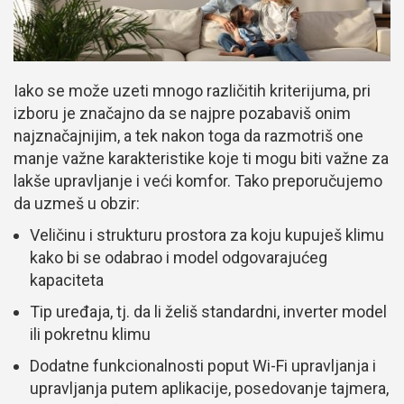
Iako se može uzeti mnogo različitih kriterijuma, pri
izboru je značajno da se najpre pozabaviš onim
najznačajnijim, a tek nakon toga da razmotriš one
manje važne karakteristike koje ti mogu biti važne za
lakše upravljanje i veći komfor. Tako preporučujemo
da uzmeš u obzir:
Veličinu i strukturu prostora za koju kupuješ klimu
kako bi se odabrao i model odgovarajućeg
kapaciteta
Tip uređaja, tj. da li želiš standardni, inverter model
ili pokretnu klimu
Dodatne funkcionalnosti poput Wi-Fi upravljanja i
upravljanja putem aplikacije, posedovanje tajmera,