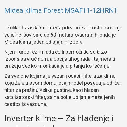
Midea klima Forest MSAF11-12HRN1
Ukoliko tražiš klima-uređaj idealan za prostor srednje
veličine, površine do 60 metara kvadratnih, onda je
Midea klima jedan od sjajnih izbora.
Njen Turbo režim rada će ti pomoći da se brzo
izboriš sa vrućinom, a opcija tihog rada i tajmera ti
pružaju već komfor kada je u pitanju korišćenje.
Za sve one kojima je važan i odabir filtera za klimu
koju žele u svom domu, ovaj model poseduje odličan
filter za prašinu velike gustine, kao i hladan
katalizatorski filter, za najbolje upijanje neželjenih
čestica iz vazduha.
Inverter klime – Za hlađenje i