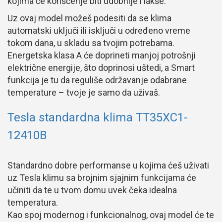
kojima će korišćenje biti udobnije i lakše.
Uz ovaj model možeš podesiti da se klima
automatski uključi ili isključi u određeno vreme
tokom dana, u skladu sa tvojim potrebama.
Energetska klasa A će doprineti manjoj potrošnji
električne energije, što doprinosi uštedi, a Smart
funkcija je tu da reguliše održavanje odabrane
temperature – tvoje je samo da uživaš.
Tesla standardna klima TT35XC1-
12410B
Standardno dobre performanse u kojima ćeš uživati
uz Tesla klimu sa brojnim sjajnim funkcijama će
učiniti da te u tvom domu uvek čeka idealna
temperatura.
Kao spoj modernog i funkcionalnog, ovaj model će te