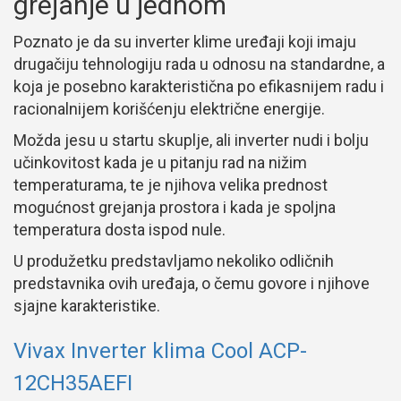
grejanje u jednom
Poznato je da su inverter klime uređaji koji imaju
drugačiju tehnologiju rada u odnosu na standardne, a
koja je posebno karakteristična po efikasnijem radu i
racionalnijem korišćenju električne energije.
Možda jesu u startu skuplje, ali inverter nudi i bolju
učinkovitost kada je u pitanju rad na nižim
temperaturama, te je njihova velika prednost
mogućnost grejanja prostora i kada je spoljna
temperatura dosta ispod nule.
U produžetku predstavljamo nekoliko odličnih
predstavnika ovih uređaja, o čemu govore i njihove
sjajne karakteristike.
Vivax Inverter klima Cool ACP-
12CH35AEFI