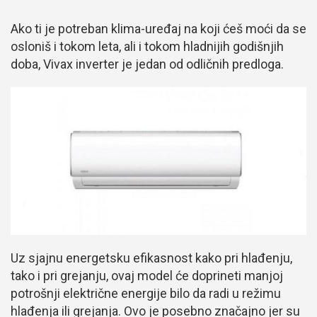
Ako ti je potreban klima-uređaj na koji ćeš moći da se
osloniš i tokom leta, ali i tokom hladnijih godišnjih
doba, Vivax inverter je jedan od odličnih predloga.
Uz sjajnu energetsku efikasnost kako pri hlađenju,
tako i pri grejanju, ovaj model će doprineti manjoj
potrošnji električne energije bilo da radi u režimu
hlađenja ili grejanja. Ovo je posebno značajno jer su