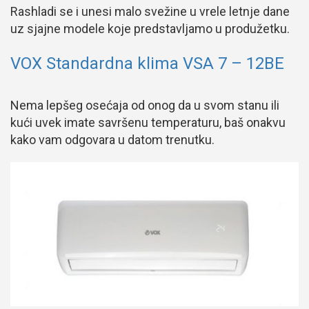
Rashladi se i unesi malo svežine u vrele letnje dane
uz sjajne modele koje predstavljamo u produžetku.
VOX Standardna klima VSA 7 – 12BE
Nema lepšeg osećaja od onog da u svom stanu ili
kući uvek imate savršenu temperaturu, baš onakvu
kako vam odgovara u datom trenutku.