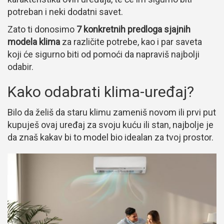
potreban i neki dodatni savet.
Zato ti donosimo
7 konkretnih predloga sjajnih
modela klima
za različite potrebe, kao i par saveta
koji će sigurno biti od pomoći da napraviš najbolji
odabir.
Kako odabrati klima-uređaj?
Bilo da želiš da staru klimu zameniš novom ili prvi put
kupuješ ovaj uređaj za svoju kuću ili stan, najbolje je
da znaš kakav bi to model bio idealan za tvoj prostor.