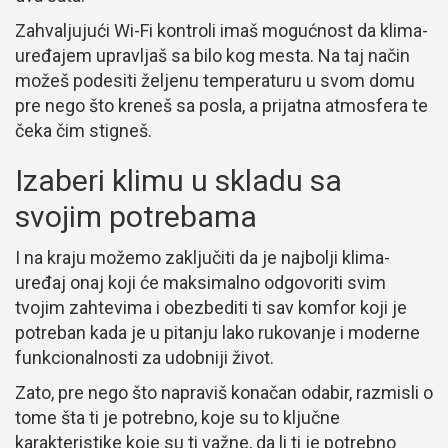
Zahvaljujući Wi-Fi kontroli imaš mogućnost da klima-
uređajem upravljaš sa bilo kog mesta. Na taj način
možeš podesiti željenu temperaturu u svom domu
pre nego što kreneš sa posla, a prijatna atmosfera te
čeka čim stigneš.
Izaberi klimu u skladu sa
svojim potrebama
I na kraju možemo zaključiti da je najbolji klima-
uređaj onaj koji će maksimalno odgovoriti svim
tvojim zahtevima i obezbediti ti sav komfor koji je
potreban kada je u pitanju lako rukovanje i moderne
funkcionalnosti za udobniji život.
Zato, pre nego što napraviš konačan odabir, razmisli o
tome šta ti je potrebno, koje su to ključne
karakteristike koje su ti važne, da li ti je potrebno