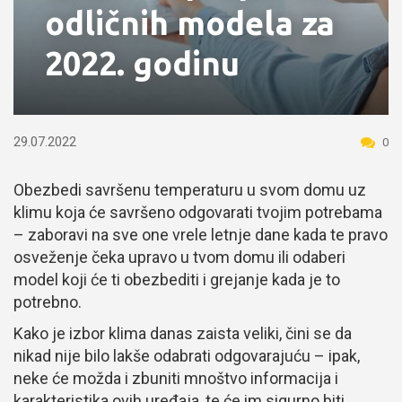
odličnih modela za
2022. godinu
29.07.2022
0
Obezbedi savršenu temperaturu u svom domu uz
klimu koja će savršeno odgovarati tvojim potrebama
– zaboravi na sve one vrele letnje dane kada te pravo
osveženje čeka upravo u tvom domu ili odaberi
model koji će ti obezbediti i grejanje kada je to
potrebno.
Kako je izbor klima danas zaista veliki, čini se da
nikad nije bilo lakše odabrati odgovarajuću – ipak,
neke će možda i zbuniti mnoštvo informacija i
karakteristika ovih uređaja, te će im sigurno biti