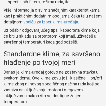
specijalnih filtera, režima rada, itd.
Više informacija o svim značajnim karakteristikama,
kao i praktičnim dodatnim opcijama, čeka te u našem
detaljnom
vodiču za izbor klima-uređaja
.
Uz odabir odgovarajućeg tipa i kapaciteta klime koja
će biti u skladu sa prostorom koji imaš, uživaćeš u
savršenoj temperaturi kada god poželiš.
Standardne klime, za savršeno
hlađenje po tvojoj meri
Danas je klima-uređaj gotovo neizostavna stavka u
svakom domu. Ove klime zovu još i klasične ili on/off
klime zbog njihovog specifičnog načina rada koji se
zasniva na uključivanju motora i njegovom
isključivanju nakon što se dostigne željena
temperatura.