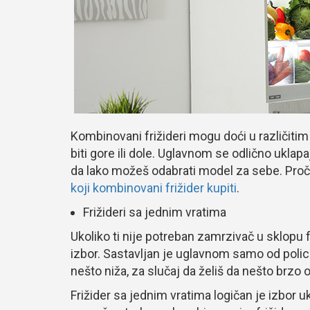
Kombinovani frižideri mogu doći u različit
biti gore ili dole. Uglavnom se odlično uklapaj
da lako možeš odabrati model za sebe. Proči
koji kombinovani frižider kupiti
.
Frižideri sa jednim vratima
Ukoliko ti nije potreban zamrzivač u sklopu f
izbor. Sastavljan je uglavnom samo od polic
nešto niža, za slučaj da želiš da nešto brzo o
Frižider sa jednim vratima logičan je izbor 