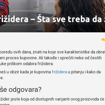
ižidera – Šta sve treba da
oredu ovih dana, znati na koje sve karakteristike da obra
sam proces kupovine. Ali takođe i sprečiti neke od čestih
e prilikom odabira frižidera.
zmeš u obzir kada je kupovina
frižidera
u pitanju i kako da
be.
više odgovara?
ižider jeste koja od dostupnih varijanti ovog proizvoda će
rostor.