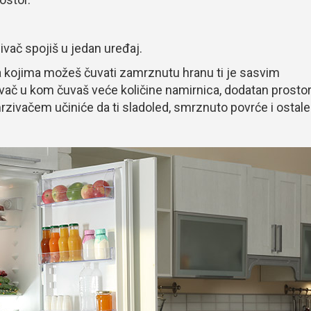
zivač spojiš u jedan uređaj.
na kojima možeš čuvati zamrznutu hranu ti je sasvim
ač u kom čuvaš veće količine namirnica, dodatan prosto
rzivačem učiniće da ti sladoled, smrznuto povrće i ostale