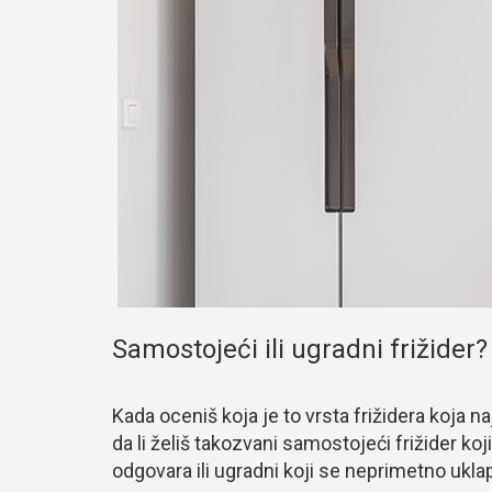
Samostojeći ili ugradni frižider?
Kada oceniš koja je to vrsta frižidera koja 
da li želiš takozvani samostojeći frižider ko
odgovara ili ugradni koji se neprimetno uklap