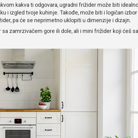
akvom kakva ti odgovara, ugradni frižider može biti idealn
ku i izgled tvoje kuhinje. Takođe, može biti i logičan izbor
žider, pa će se neprimetno uklopiti u dimenzije i dizajn.
a zamrzivačem gore ili dole, ali i mini frižider koji ćeš s