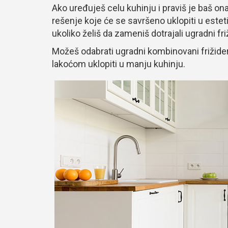
Ako uređuješ celu kuhinju i praviš je baš on
rešenje koje će se savršeno uklopiti u esteti
ukoliko želiš da zameniš dotrajali ugradni fri
Možeš odabrati ugradni kombinovani frižider s
lakoćom uklopiti u manju kuhinju.