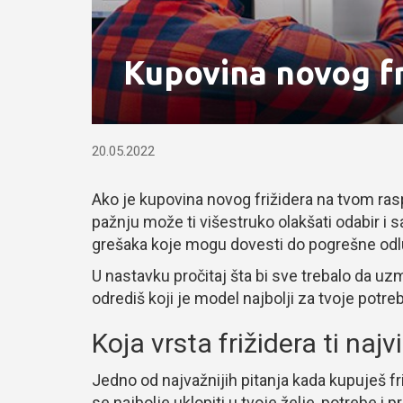
Kupovina novog fr
20.05.2022
Ako je kupovina novog frižidera na tvom rasp
pažnju može ti višestruko olakšati odabir i 
grešaka koje mogu dovesti do pogrešne odluk
U nastavku pročitaj šta bi sve trebalo da u
odrediš koji je model najbolji za tvoje potre
Koja vrsta frižidera ti naj
Jedno od najvažnijih pitanja kada kupuješ fr
se najbolje uklopiti u tvoje želje, potrebe i p