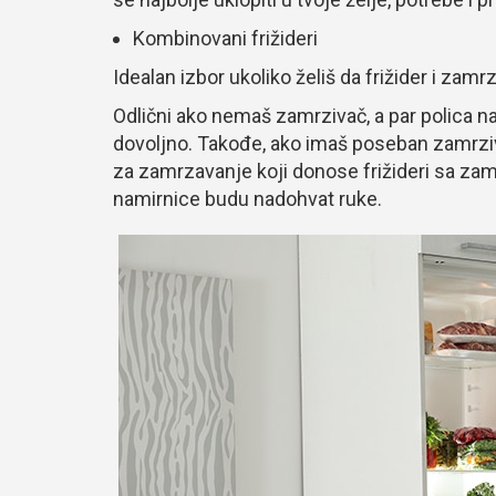
Kombinovani frižideri
Idealan izbor ukoliko želiš da frižider i zamr
Odlični ako nemaš zamrzivač, a par polica 
dovoljno. Takođe, ako imaš poseban zamrziv
za zamrzavanje koji donose frižideri sa zam
namirnice budu nadohvat ruke.