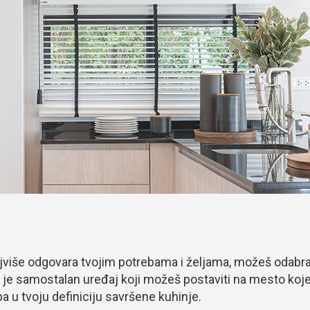
najviše odgovara tvojim potrebama i željama, možeš odabra
ji je samostalan uređaj koji možeš postaviti na mesto koje
a u tvoju definiciju savršene kuhinje.