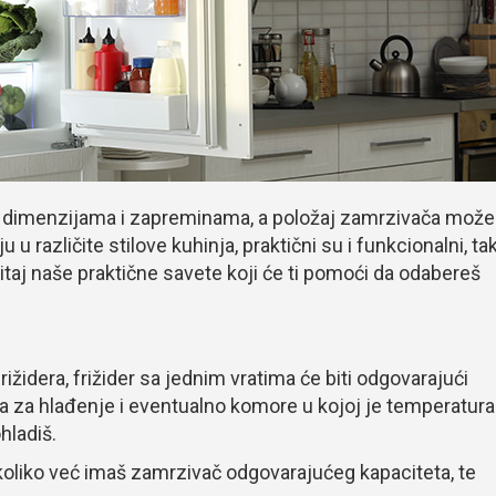
im dimenzijama i zapreminama, a položaj zamrzivača može
u u različite stilove kuhinja, praktični su i funkcionalni, ta
taj naše praktične savete koji će ti pomoći da odabereš
rižidera, frižider sa jednim vratima će biti odgovarajući
a za hlađenje i eventualno komore u kojoj je temperatura
hladiš.
ukoliko već imaš zamrzivač odgovarajućeg kapaciteta, te