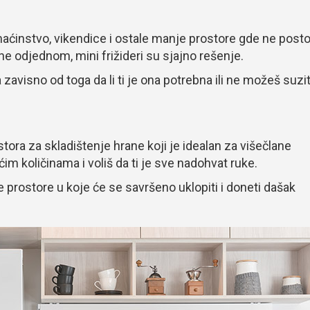
maćinstvo, vikendice i ostale manje prostore gde ne posto
ne odjednom, mini frižideri su sjajno rešenje.
avisno od toga da li ti je ona potrebna ili ne možeš suzit
tora za skladištenje hrane koji je idealan za višečlane
ćim količinama i voliš da ti je sve nadohvat ruke.
je prostore u koje će se savršeno uklopiti i doneti dašak