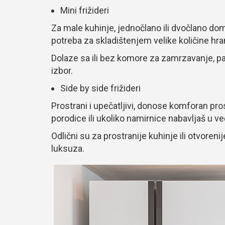
Mini frižideri
Za male kuhinje, jednočlano ili dvočlano do
potreba za skladištenjem velike količine hra
Dolaze sa ili bez komore za zamrzavanje, pa z
izbor.
Side by side frižideri
Prostrani i upečatljivi, donose komforan pros
porodice ili ukoliko namirnice nabavljaš u ve
Odlični su za prostranije kuhinje ili otvoreni
luksuza.