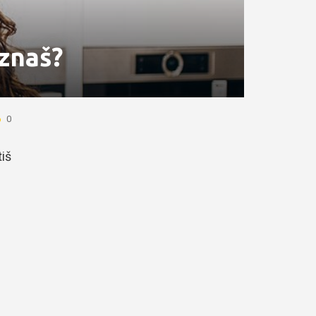
 znaš?
0
tiš