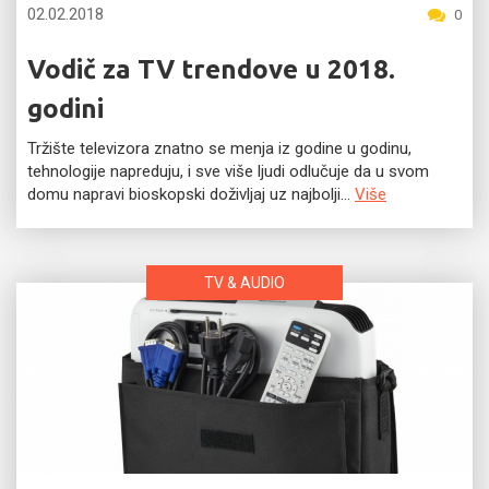
02.02.2018
0
Vodič za TV trendove u 2018.
godini
Tržište televizora znatno se menja iz godine u godinu,
tehnologije napreduju, i sve više ljudi odlučuje da u svom
domu napravi bioskopski doživljaj uz najbolji...
Više
TV & AUDIO