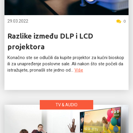
29.03.2022
0
Razlike između DLP i LCD
projektora
Konačno ste se odlučili da kupite projektor za kućni bioskop
ili za unapređenje poslovne sale. Ali nakon što ste počeli da
istražujete, pronašli ste jedno od...
Više
TV & AUDIO