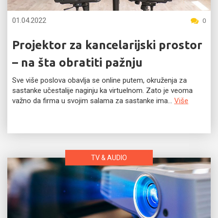
01.04.2022
0
Projektor za kancelarijski prostor
– na šta obratiti pažnju
Sve više poslova obavlja se online putem, okruženja za
sastanke učestalije naginju ka virtuelnom. Zato je veoma
važno da firma u svojim salama za sastanke ima...
Više
TV & AUDIO