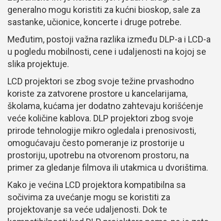
generalno mogu koristiti za kućni bioskop, sale za
sastanke, učionice, koncerte i druge potrebe.
Međutim, postoji važna razlika između DLP-a i LCD-a
u pogledu mobilnosti, cene i udaljenosti na kojoj se
slika projektuje.
LCD projektori se zbog svoje težine prvashodno
koriste za zatvorene prostore u kancelarijama,
školama, kućama jer dodatno zahtevaju korišćenje
veće količine kablova. DLP projektori zbog svoje
prirode tehnologije mikro ogledala i prenosivosti,
omogućavaju često pomeranje iz prostorije u
prostoriju, upotrebu na otvorenom prostoru, na
primer za gledanje filmova ili utakmica u dvorištima.
Kako je većina LCD projektora kompatibilna sa
sočivima za uvećanje mogu se koristiti za
projektovanje sa veće udaljenosti. Dok te