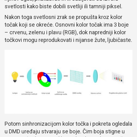
svetlosti kako biste dobili svetliji ili tamniji piksel.
Nakon toga svetlosni zrak se propušta kroz kolor
točak koji se okreće. Osnovni kolor točak ima 3 boje
– crvenu, zelenu i plavu (RGB), dok napredniji kolor
točkovi mogu reprodukovati i nijanse žute, ljubičaste.
Potom sinhronizacijom kolor točka i pokreta ogledala
u DMD uređaju stvaraju se boje. Čim boja stigne u