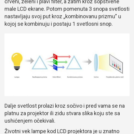
crveni, zeleni i plavi filter, a zatim kroz sopstvene
male LCD ekrane. Potom pomenuta 3 snopa svetlosti
nastavljaju svoj put kroz „kombinovanu prizmu” u
kojoj se kombinuju i postaju 1 svetlosni snop.
Dalje svetlost prolazi kroz sočivo i pred vama se na
platnu za projektor ili zidu stvara slika koju ste sa
ushićenjem očekivali.
Životni vek lampe kod LCD projektora je u znatno