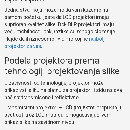
Jedna stvar koju možemo da vam kažemo na
samom početku jeste da LCD projektori imaju
suprioran kvalitet slike. Dok DLP projektori imaju
veću mobilnost. Ipak, razlike su mnogo složenije.
Hajde da ih iznesemo i vidimo koji je
najbolji
projektor za vas
.
Podela projektora prema
tehnologiji projektovanja slike
U zavisnosti od tehnologije, projektor može
prikazivati sliku na platnu za projektor ili zidu na dva
načina: transmisono i reflektivno.
Transmisioni projektori –
LCD projektori
propuštaju
svetlost kroz LCD matricu, omogućavajući vam
prikaz slike na zavidnom nivou.