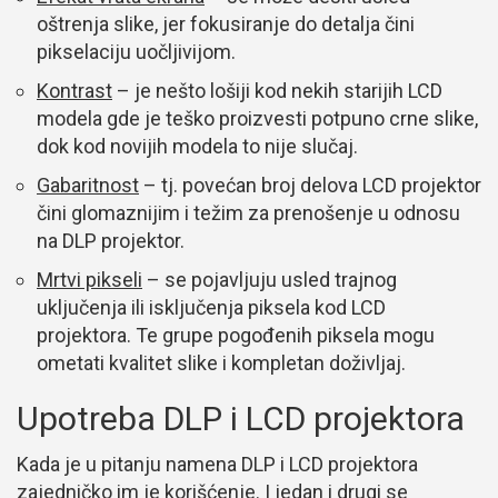
oštrenja slike, jer fokusiranje do detalja čini
pikselaciju uočljivijom.
Kontrast
– je nešto lošiji kod nekih starijih LCD
modela gde je teško proizvesti potpuno crne slike,
dok kod novijih modela to nije slučaj.
Gabaritnost
– tj. povećan broj delova LCD projektor
čini glomaznijim i težim za prenošenje u odnosu
na DLP projektor.
Mrtvi pikseli
– se pojavljuju usled trajnog
uključenja ili isključenja piksela kod LCD
projektora. Te grupe pogođenih piksela mogu
ometati kvalitet slike i kompletan doživljaj.
Upotreba DLP i LCD projektora
Kada je u pitanju namena DLP i LCD projektora
zajedničko im je korišćenje. I jedan i drugi se