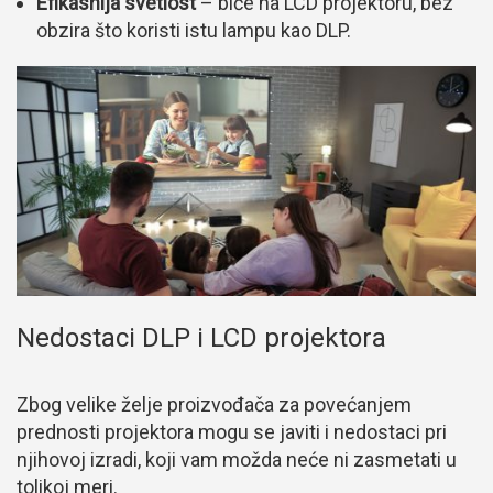
Efikasnija svetlost
– biće na LCD projektoru, bez
obzira što koristi istu lampu kao DLP.
Nedostaci DLP i LCD projektora
Zbog velike želje proizvođača za povećanjem
prednosti projektora mogu se javiti i nedostaci pri
njihovoj izradi, koji vam možda neće ni zasmetati u
tolikoj meri.