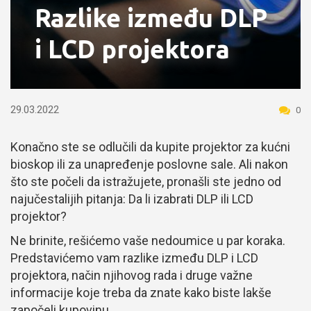
Razlike između DLP
i LCD projektora
29.03.2022
0
Konačno ste se odlučili da kupite projektor za kućni
bioskop ili za unapređenje poslovne sale. Ali nakon
što ste počeli da istražujete, pronašli ste jedno od
najučestalijih pitanja: Da li izabrati DLP ili LCD
projektor?
Ne brinite, rešićemo vaše nedoumice u par koraka.
Predstavićemo vam razlike između DLP i LCD
projektora, način njihovog rada i druge važne
informacije koje treba da znate kako biste lakše
započeli kupovinu.