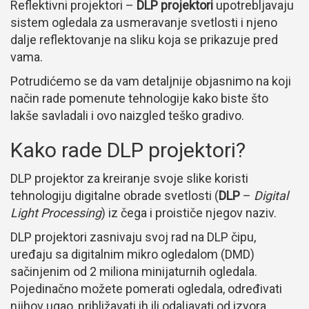
Reflektivni projektori –
DLP projektori
upotrebljavaju
sistem ogledala za usmeravanje svetlosti i njeno
dalje reflektovanje na sliku koja se prikazuje pred
vama.
Potrudićemo se da vam detaljnije objasnimo na koji
način rade pomenute tehnologije kako biste što
lakše savladali i ovo naizgled teško gradivo.
Kako rade DLP projektori?
DLP projektor za kreiranje svoje slike koristi
tehnologiju digitalne obrade svetlosti (
DLP
–
Digital
Light Processing
) iz čega i proističe njegov naziv.
DLP projektori zasnivaju svoj rad na DLP čipu,
uređaju sa digitalnim mikro ogledalom (DMD)
sačinjenim od 2 miliona minijaturnih ogledala.
Pojedinačno možete pomerati ogledala, određivati
njihov ugao, približavati ih ili odaljavati od izvora