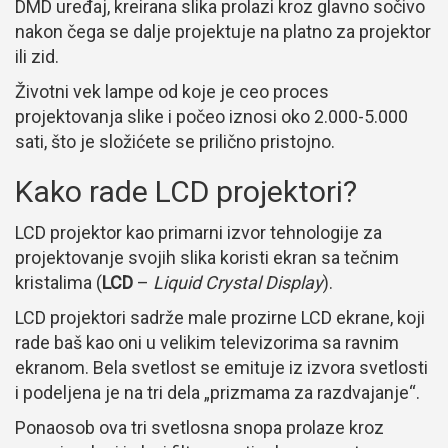
DMD uređaj, kreirana slika prolazi kroz glavno sočivo
nakon čega se dalje projektuje na platno za projektor
ili zid.
Životni vek lampe od koje je ceo proces
projektovanja slike i počeo iznosi oko 2.000-5.000
sati, što je složićete se prilično pristojno.
Kako rade LCD projektori?
LCD projektor kao primarni izvor tehnologije za
projektovanje svojih slika koristi ekran sa tečnim
kristalima (
LCD
–
Liquid Crystal Display
).
LCD projektori sadrže male prozirne LCD ekrane, koji
rade baš kao oni u velikim televizorima sa ravnim
ekranom. Bela svetlost se emituje iz izvora svetlosti
i podeljena je na tri dela „prizmama za razdvajanje“.
Ponaosob ova tri svetlosna snopa prolaze kroz