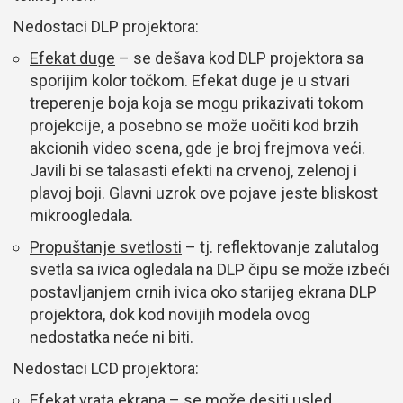
Nedostaci DLP projektora:
Efekat duge
– se dešava kod DLP projektora sa
sporijim kolor točkom. Efekat duge je u stvari
treperenje boja koja se mogu prikazivati tokom
projekcije, a posebno se može uočiti kod brzih
akcionih video scena, gde je broj frejmova veći.
Javili bi se talasasti efekti na crvenoj, zelenoj i
plavoj boji. Glavni uzrok ove pojave jeste bliskost
mikroogledala.
Propuštanje svetlosti
– tj. reflektovanje zalutalog
svetla sa ivica ogledala na DLP čipu se može izbeći
postavljanjem crnih ivica oko starijeg ekrana DLP
projektora, dok kod novijih modela ovog
nedostatka neće ni biti.
Nedostaci LCD projektora:
Efekat vrata ekrana
– se može desiti usled