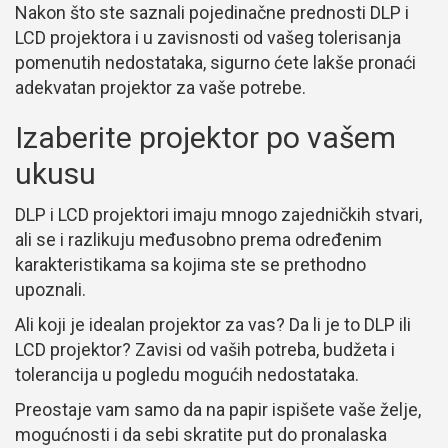
Nakon što ste saznali pojedinačne prednosti DLP i
LCD projektora i u zavisnosti od vašeg tolerisanja
pomenutih nedostataka, sigurno ćete lakše pronaći
adekvatan projektor za vaše potrebe.
Izaberite projektor po vašem
ukusu
DLP i LCD projektori imaju mnogo zajedničkih stvari,
ali se i razlikuju međusobno prema određenim
karakteristikama sa kojima ste se prethodno
upoznali.
Ali koji je idealan projektor za vas? Da li je to DLP ili
LCD projektor? Zavisi od vaših potreba, budžeta i
tolerancija u pogledu mogućih nedostataka.
Preostaje vam samo da na papir ispišete vaše želje,
mogućnosti i da sebi skratite put do pronalaska