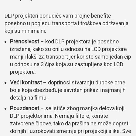
DLP projektori ponudiće vam brojne benefite
posebno u pogledu transporta i troškova održavanja
koji su minimalni.
Prenosivost
– kod DLP projektora je posebno
izražena, kako su oni u odnosu na LCD projektore
manji i lakši za transport jer koriste samo jedan čip
u odnosu na 3 čipa koja su zastupljena kod LCD
projektora.
Veći kontrast
– doprinosi stvaranju duboke crne
boje koja obezbeđuje savršen prikaz i najmanjih
detalja na filmu.
Pouzdanost
– se ističe zbog manjka delova koji
DLP projektor ima. Nemaju filtere, koriste
zatvorene čipove, tako da prašina ne može dopreti
do njih i uzrokovati smetnje pri projekciji slike. Sve