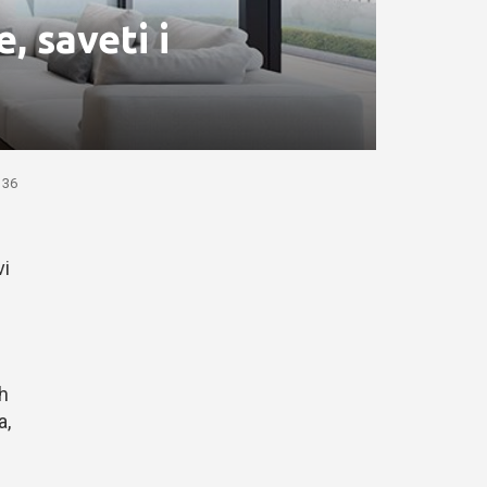
, saveti i
36
vi
ih
a,