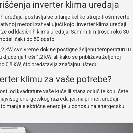
rišćenja inverter klima uređaja
uređaja, postavlja se pitanje koliko struje troši inverter
ativnoj metodi zahvaljujući kojoj inverter klima uređaji
rže od klasičnih klima uređaja. Samim tim troše i oko 30
modeli čak i do 50 odsto.
 1,2 kW sve vreme dok ne postigne željenu temperaturu u
uključenja troši 1,2 kW, ali kako se približava željenoj
do 0,8 kW, što predstavlja značajnu uštedu.
verter klimu za vaše potrebe?
osti od kvadrature vaše kuće ili stana odlučite koju ćete
najvišeg energetskog razreda jer, na primer, uređaji
sto manje električne energije u odnosu na energetsku