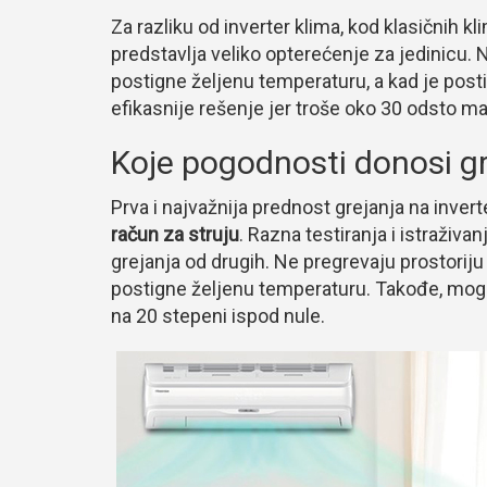
Za razliku od inverter klima, kod klasičnih kl
predstavlja veliko opterećenje za jedinicu.
postigne željenu temperaturu, a kad je postig
efikasnije rešenje jer troše oko 30 odsto ma
Koje pogodnosti donosi gr
Prva i najvažnija prednost grejanja na inver
račun za struju
. Razna testiranja i istraživa
grejanja od drugih. Ne pregrevaju prostoriju
postigne željenu temperaturu. Takođe, mog
na 20 stepeni ispod nule.