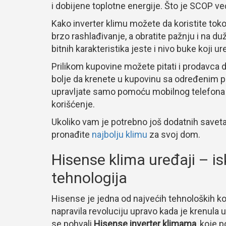
i dobijene toplotne energije. Što je SCOP veći,
Kako inverter klimu možete da koristite tok
brzo rashlađivanje, a obratite pažnju i na d
bitnih karakteristika jeste i nivo buke koji u
Prilikom kupovine možete pitati i prodavca d
bolje da krenete u kupovinu sa određenim p
upravljate samo pomoću mobilnog telefona i W
korišćenje.
Ukoliko vam je potrebno još dodatnih saveta,
pronađite
najbolju klimu
za svoj dom.
Hisense klima uređaji – i
tehnologija
Hisense je jedna od najvećih tehnoloških kom
napravila revoluciju upravo kada je krenula 
se pohvali
Hisense inverter klimama
, koje 