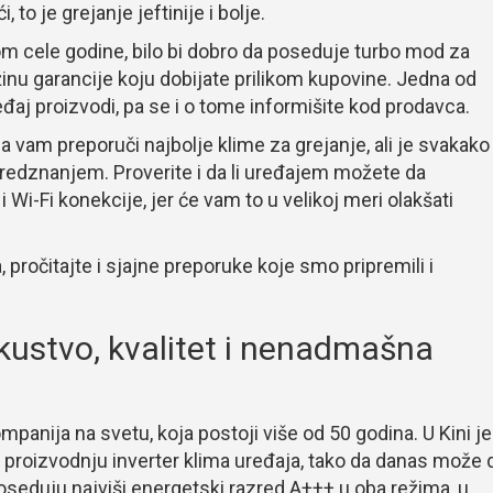
 to je grejanje jeftinije i bolje.
om cele godine, bilo bi dobro da poseduje turbo mod za
užinu garancije koju dobijate prilikom kupovine. Jedna od
ređaj proizvodi, pa se i o tome informišite kod prodavca.
a vam preporuči najbolje klime za grejanje, ali je svakako
redznanjem. Proverite i da li uređajem možete da
i-Fi konekcije, jer će vam to u velikoj meri olakšati
 pročitajte i sjajne preporuke koje smo pripremili i
skustvo, kvalitet i nenadmašna
panija na svetu, koja postoji više od 50 godina. U Kini je
u proizvodnju inverter klima uređaja, tako da danas može 
poseduju najviši energetski razred A+++ u oba režima, u