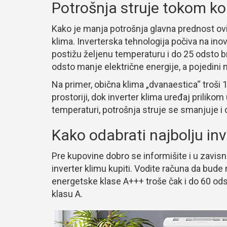
Potrošnja struje tokom ko
Kako je manja potrošnja glavna prednost ovih 
klima. Inverterska tehnologija počiva na inov
postižu željenu temperaturu i do 25 odsto b
odsto manje električne energije, a pojedini 
Na primer, obična klima „dvanaestica“ troši
prostoriji, dok inverter klima uređaj prilikom 
temperaturi, potrošnja struje se smanjuje i 
Kako odabrati najbolju in
Pre kupovine dobro se informišite i u zavisn
inverter klimu kupiti. Vodite računa da bude 
energetske klase A+++ troše čak i do 60 od
klasu A.