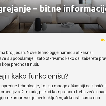
rejanje – bitne informacije
ma broj jedan. Nove tehnologije nameću efikasna i
sve su popularnije i zato otkrivamo kako da izaberete pra
 i koje prednosti nudi.
aji i kako funkcionišu?
 napredne tehnologije, koji su mnogo efikasniji od klasičn
promenljiv režim rada, pa kad kompresoru treba veća snag
ijom kompresor je uvek uključen, ali koristi samo onu