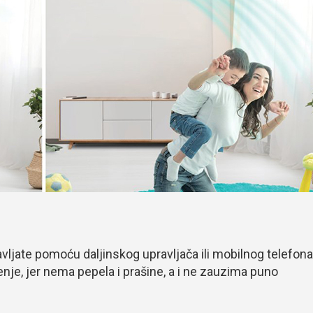
vljate pomoću daljinskog upravljača ili mobilnog telefona
enje, jer nema pepela i prašine, a i ne zauzima puno