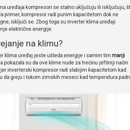
ima uređaja kompresori se stalno uključuju ili isključuju, š
 Na primer, kompresor radi punim kapacitetom dok ne
ne, isključi se. Zbog toga su inverter klima uređaji
nje električne energije.
ejanje na klimu?
ter klima uređaj jeste ušteda energije i samim tim
manji
nja pokazala su da ove klime nude za trećinu jeftiniji način
 jer inverterski kompresor radi slabijim kapacitetom kad
u da greju i tokom zimskih meseci kad temperatura pad