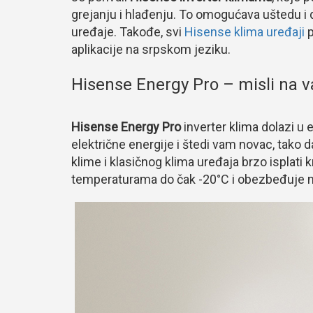
grejanju i hlađenju. To omogućava uštedu i 
uređaje. Takođe, svi
Hisense klima uređaji
p
aplikacije na srpskom jeziku.
Hisense Energy Pro – misli na 
Hisense Energy Pro
inverter klima dolazi u 
električne energije i štedi vam novac, tako 
klime i klasičnog klima uređaja brzo isplati 
temperaturama do čak -20°C i obezbeđuje n