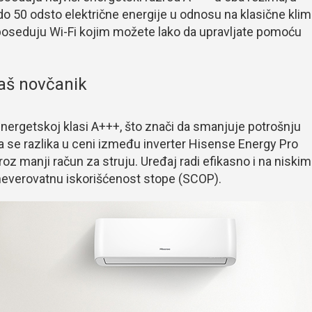
do 50 odsto električne energije u odnosu na klasične kli
oseduju Wi-Fi kojim možete lako da upravljate pomoću
vaš novčanik
energetskoj klasi A+++, što znači da smanjuje potrošnju
da se razlika u ceni između inverter Hisense Energy Pro
kroz manji račun za struju. Uređaj radi efikasno i na niskim
everovatnu iskorišćenost stope (SCOP).