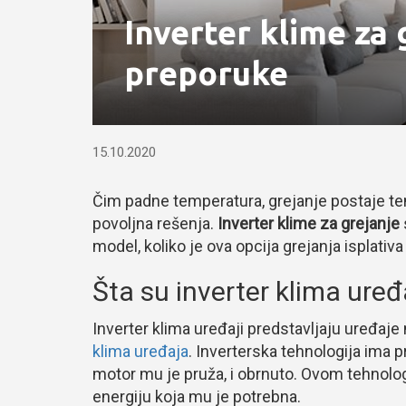
Inverter klime za g
preporuke
15.10.2020
Čim padne temperatura, grejanje postaje te
povoljna rešenja.
Inverter klime za grejanje
model, koliko je ova opcija grejanja isplativa
Šta su inverter klima uređ
Inverter klima uređaji predstavljaju uređaje
klima uređaja
. Inverterska tehnologija ima 
motor mu je pruža, i obrnuto. Ovom tehnolog
energiju koja mu je potrebna.