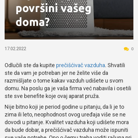
površini vašeg
doma?
17.02.2022
0
Odlučili ste da kupite
prečišćivač vazduha
. Shvatili
ste da vam je potreban jer ne želite više da
razmišljate o tome kakav vazduh udišete u svom
domu. Na poslu ga je vaša firma već nabavila i osetili
ste sve benefite koje ovaj aparat pruža.
Nije bitno koji je period godine u pitanju, da li je to
zima ili leto, neophodnost ovog uređaja više se ne
dovodi u pitanje. Kvalitet vazduha koji udišete mora
da bude dobar, a prečišćivač vazduha može ispuniti
sve vaše potrebe. Ono o čemu treba voditi računa pri