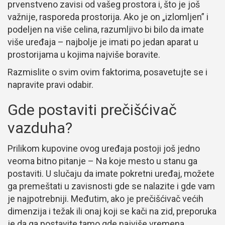
prvenstveno zavisi od vašeg prostora i, što je još
važnije, rasporeda prostorija. Ako je on „izlomljen” i
podeljen na više celina, razumljivo bi bilo da imate
više uređaja – najbolje je imati po jedan aparat u
prostorijama u kojima najviše boravite.
Razmislite o svim ovim faktorima, posavetujte se i
napravite pravi odabir.
Gde postaviti prečišćivač
vazduha?
Prilikom kupovine ovog uređaja postoji još jedno
veoma bitno pitanje – Na koje mesto u stanu ga
postaviti. U slučaju da imate pokretni uređaj, možete
ga premeštati u zavisnosti gde se nalazite i gde vam
je najpotrebniji. Međutim, ako je prečišćivač većih
dimenzija i težak ili onaj koji se kači na zid, preporuka
je da ga postavite tamo gde najviše vremena