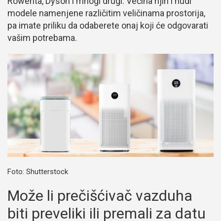
Rowenta, Dyson i mnogi drugi. Većina njih i nudi
modele namenjene različitim veličinama prostorija,
pa imate priliku da odaberete onaj koji će odgovarati
vašim potrebama.
Foto: Shutterstock
Može li prečišćivač vazduha
biti preveliki ili premali za datu