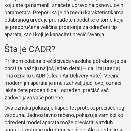
koju ste ga namenili znaćete upravo na osnovu ovih
parametara. Preporuka je da među karakteristikama
odabranog uređaja pronađete i podatke o tome koja
je preporučena veličina prostorije za određeni tip
aparata, kao i koji je kapacitet prečišćavanja.
Šta je CADR?
Prilikom odabira prečišćivača vazduha potrebno je da
obratite pažnju na još jedan detalj – da li taj uređaj
ima oznaku CADR (Clean Air Delivery Rate). Većina
modernijih aparata je ima i zahvaljujući ovoj oznaci
lakše ćete proceniti da li određeni prečišćivač
zadovoljava vaše potrebe.
Ova oznaka pokazuje kapacitet protoka prečišćenog
vazduha. Jednostavno rečeno, pokazuje vam koliko
određeni model aparata može prečistiti vazduh
unutar prostorije određene veličine. Ako uređaj ima