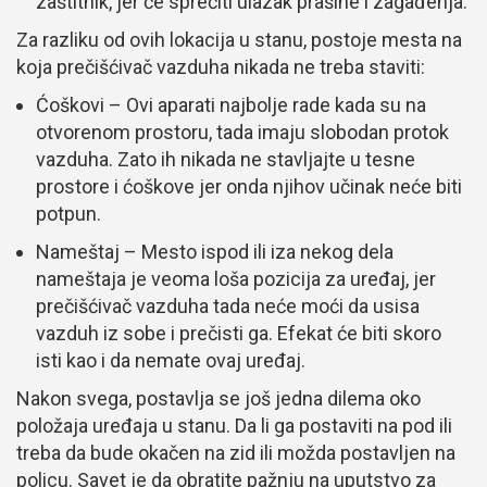
zaštitnik, jer će sprečiti ulazak prašine i zagađenja.
Za razliku od ovih lokacija u stanu, postoje mesta na
koja prečišćivač vazduha nikada ne treba staviti:
Ćoškovi – Ovi aparati najbolje rade kada su na
otvorenom prostoru, tada imaju slobodan protok
vazduha. Zato ih nikada ne stavljajte u tesne
prostore i ćoškove jer onda njihov učinak neće biti
potpun.
Nameštaj – Mesto ispod ili iza nekog dela
nameštaja je veoma loša pozicija za uređaj, jer
prečišćivač vazduha tada neće moći da usisa
vazduh iz sobe i prečisti ga. Efekat će biti skoro
isti kao i da nemate ovaj uređaj.
Nakon svega, postavlja se još jedna dilema oko
položaja uređaja u stanu. Da li ga postaviti na pod ili
treba da bude okačen na zid ili možda postavljen na
policu. Savet je da obratite pažnju na uputstvo za