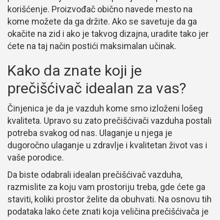
korišćenje. Proizvođač obično navede mesto na
kome možete da ga držite. Ako se savetuje da ga
okačite na zid i ako je takvog dizajna, uradite tako jer
ćete na taj način postići maksimalan učinak.
Kako da znate koji je
prečišćivač idealan za vas?
Činjenica je da je vazduh kome smo izloženi lošeg
kvaliteta. Upravo su zato prečišćivači vazduha postali
potreba svakog od nas. Ulaganje u njega je
dugoročno ulaganje u zdravlje i kvalitetan život vas i
vaše porodice.
Da biste odabrali idealan prečišćivač vazduha,
razmislite za koju vam prostoriju treba, gde ćete ga
staviti, koliki prostor želite da obuhvati. Na osnovu tih
podataka lako ćete znati koja veličina prečišćivača je