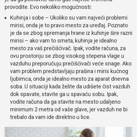
provodite. Evo nekoliko mogućnosti:
Kuhinja i sobe – Ukoliko su vam najveći problemi
mirisi, onda je to pravo mesto za uređaj. Poznato
je da se zbog spremanja hrane iz kuhinje šire razni
mirisi – ako vam to smeta, kuhinja je idealno
mesto za vaš prečišćivač. Ipak, vodite računa, za
ovu prostoriju se zbog visokog stepena vlage u
vazduhu preporučuju prečišćivači veće snage. Ako
vam problem predstavljaju prašina i miris kućnog
ljubimca, onda je idealno mesto za aparat dnevna
soba. U situaciji kada želite da udišete čist vazduh
dok spavate, stavite ga u spavaću sobu. Ipak,
vodite računa da ga stavite na mesto udaljeno
minimum 2 metra od vaše glave, jer vazduh ne bi
trebalo da vam ide direktno u lice.