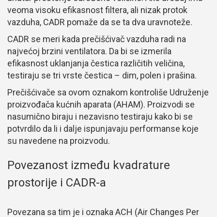
veoma visoku efikasnost filtera, ali nizak protok
vazduha, CADR pomaže da se ta dva uravnoteže.
CADR se meri kada prečišćivač vazduha radi na
najvećoj brzini ventilatora. Da bi se izmerila
efikasnost uklanjanja čestica različitih veličina,
testiraju se tri vrste čestica – dim, polen i prašina.
Prečišćivače sa ovom oznakom kontroliše Udruženje
proizvođača kućnih aparata (AHAM). Proizvodi se
nasumično biraju i nezavisno testiraju kako bi se
potvrdilo da li i dalje ispunjavaju performanse koje
su navedene na proizvodu.
Povezanost između kvadrature
prostorije i CADR-a
Povezana sa tim je i oznaka ACH (Air Changes Per