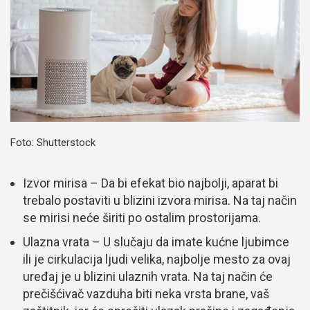
Foto: Shutterstock
Izvor mirisa – Da bi efekat bio najbolji, aparat bi
trebalo postaviti u blizini izvora mirisa. Na taj način
se mirisi neće širiti po ostalim prostorijama.
Ulazna vrata – U slučaju da imate kućne ljubimce
ili je cirkulacija ljudi velika, najbolje mesto za ovaj
uređaj je u blizini ulaznih vrata. Na taj način će
prečišćivač vazduha biti neka vrsta brane, vaš