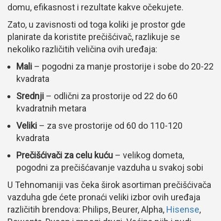
domu, efikasnost i rezultate kakve očekujete.
Zato, u zavisnosti od toga koliki je prostor gde
planirate da koristite prečišćivač, razlikuje se
nekoliko različitih veličina ovih uređaja:
Mali
– pogodni za manje prostorije i sobe do 20-22
kvadrata
Srednji
– odlični za prostorije od 22 do 60
kvadratnih metara
Veliki
– za sve prostorije od 60 do 110-120
kvadrata
Prečišćivači za celu kuću
– velikog dometa,
pogodni za prečišćavanje vazduha u svakoj sobi
U Tehnomaniji vas čeka širok asortiman prečišćivača
vazduha gde ćete pronaći veliki izbor ovih uređaja
različitih brendova: Philips, Beurer, Alpha,
Hisense
,