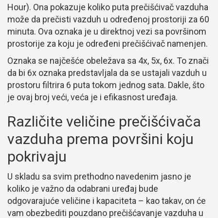
Hour). Ona pokazuje koliko puta prečišćivač vazduha
može da prečisti vazduh u određenoj prostoriji za 60
minuta. Ova oznaka je u direktnoj vezi sa površinom
prostorije za koju je određeni prečišćivač namenjen.
Oznaka se najčešće obeležava sa 4x, 5x, 6x. To znači
da bi 6x oznaka predstavljala da se ustajali vazduh u
prostoru filtrira 6 puta tokom jednog sata. Dakle, što
je ovaj broj veći, veća je i efikasnost uređaja.
Različite veličine prečišćivača
vazduha prema površini koju
pokrivaju
U skladu sa svim prethodno navedenim jasno je
koliko je važno da odabrani uređaj bude
odgovarajuće veličine i kapaciteta – kao takav, on će
vam obezbediti pouzdano prečišćavanje vazduha u