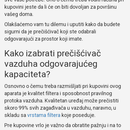
kupovini jeste da li će on biti dovoljan za površinu
vašeg doma.
Olakšaćemo vam tu dilemu i uputiti kako da budete
sigurni da je prečišćivač koji ste odabrali
odgovarajući za prostor koji imate.
Kako izabrati prečišćivač
vazduha odgovarajućeg
kapaciteta?
Osnovno o čemu treba razmišljati pri kupovini ovog
aparata je kvalitet filtera i sposobnost pravilnog
protoka vazduha. Kvalitetan uređaj može prečistiti
skoro 99% svih zagađivača u vazduhu, naravno, u
skladu sa
vrstama filtera
koje poseduje.
Pre kupovine vrlo je važno da obratite pažnju i na to