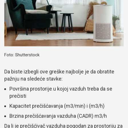
Foto: Shutterstock
Da biste izbegli ove greške najbolje je da obratite
pažnju na sledeće stavke:
Površina prostorije u kojoj vazduh treba da se
prečisti
Kapacitet prečišćavanja (m3/min) i (m3/h)
Brzina prečišćavanja vazduha (CADR) m3/h
Da li je prečišćivač vazduha pogodan za prostoriju za