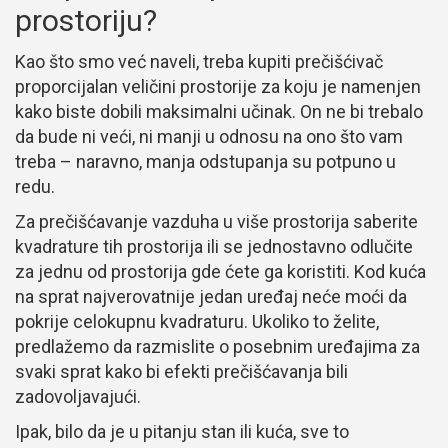
prostoriju?
Kao što smo već naveli, treba kupiti prečišćivač
proporcijalan veličini prostorije za koju je namenjen
kako biste dobili maksimalni učinak. On ne bi trebalo
da bude ni veći, ni manji u odnosu na ono što vam
treba – naravno, manja odstupanja su potpuno u
redu.
Za prečišćavanje vazduha u više prostorija saberite
kvadrature tih prostorija ili se jednostavno odlučite
za jednu od prostorija gde ćete ga koristiti. Kod kuća
na sprat najverovatnije jedan uređaj neće moći da
pokrije celokupnu kvadraturu. Ukoliko to želite,
predlažemo da razmislite o posebnim uređajima za
svaki sprat kako bi efekti prečišćavanja bili
zadovoljavajući.
Ipak, bilo da je u pitanju stan ili kuća, sve to