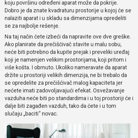
koju površinu određeni aparat može da pokrije.
Dobro je da znate kvadraturu prostorije u kojoj će se
nalaziti aparat i u skladu sa dimenzijama opredeliti
se za najbolje rešenje.
Na taj način ćete izbeći da napravite ove dve greške.
Ako planirate da prečišćivač stavite u malu sobu,
neće biti potrebno da kupite prejak i preveliki uređaj
koji je namenjen velikim prostorijama, koji pritom i
više košta. I obrnuto. Ukoliko nameravate da aparat
držite u prostoriji velikih dimenzija, ne bi trebalo da
se opredelite za prečišćivač malog kapaciteta jer
nećete imati zadovoljavajući efekat. Osvežavanje
vazduha neće biti po standardima i u toj prostoriji će i
dalje biti zagađen vazduh, tako da ćete i u tom
slučaju „baciti“ novac.