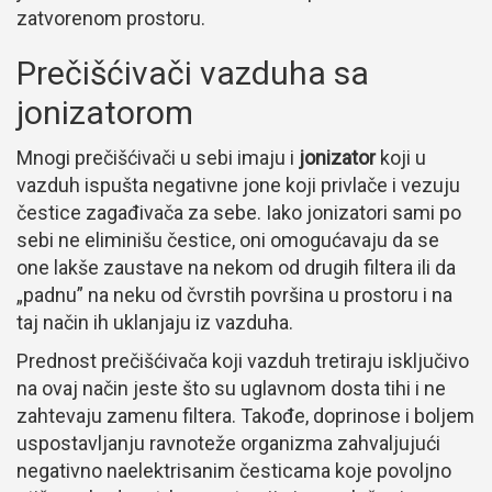
zatvorenom prostoru.
Prečišćivači vazduha sa
jonizatorom
Mnogi prečišćivači u sebi imaju i
jonizator
koji u
vazduh ispušta negativne jone koji privlače i vezuju
čestice zagađivača za sebe. Iako jonizatori sami po
sebi ne eliminišu čestice, oni omogućavaju da se
one lakše zaustave na nekom od drugih filtera ili da
„padnu” na neku od čvrstih površina u prostoru i na
taj način ih uklanjaju iz vazduha.
Prednost prečišćivača koji vazduh tretiraju isključivo
na ovaj način jeste što su uglavnom dosta tihi i ne
zahtevaju zamenu filtera. Takođe, doprinose i boljem
uspostavljanju ravnoteže organizma zahvaljujući
negativno naelektrisanim česticama koje povoljno