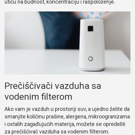
utiču na budnost, koncentraciju i raspoloženje.
Prečiščivači vazduha sa
vodenim filterom
Ako vam je vazduh u prostoriji suv, a ujedno želite da
smanjite količinu prašine, alergena, mikroogranizama
i ostalih zagađujućih materija, možete se opredeliti
za prečišćivač vazduha sa vodenim filterom.