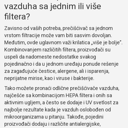
vazduha sa jednim ili više
filtera?
Zavisno od vaših potreba, prečišćivač sa jednom
vrstom filtracije može vam biti sasvim dovoljan.
Međutim, ovde uglavnom važi krilatica „više je bolje”.
Kombinovanjem različitih filtera, proizvođači su
uspeli da nadomeste nedostatke svakog
pojedinačno i da u jednom uređaju ponude rešenje
za zagađujuće čestice, alergene, ali i isparenja,
neprijatne mirise, kao i viruse i bakterije.
Tako možete pronaći odlične prečišćivače vazduha,
najčešće sa kombinacijom HEPA filtera i onih sa
aktivnim ugljem, a često se dodaje i UV svetlost za
najbolje rezultate kada je vazduh oslobođen od
mikroorganizama u pitanju. Takođe, pojedini
proizvođači dodaju i različite antialergijske,