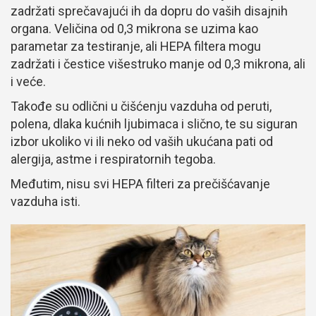
zadržati sprečavajući ih da dopru do vaših disajnih
organa. Veličina od 0,3 mikrona se uzima kao
parametar za testiranje, ali HEPA filtera mogu
zadržati i čestice višestruko manje od 0,3 mikrona, ali
i veće.
Takođe su odlični u čišćenju vazduha od peruti,
polena, dlaka kućnih ljubimaca i slično, te su siguran
izbor ukoliko vi ili neko od vaših ukućana pati od
alergija, astme i respiratornih tegoba.
Međutim, nisu svi HEPA filteri za prečišćavanje
vazduha isti.