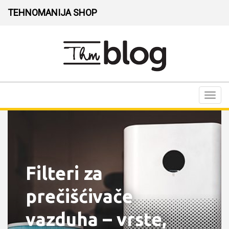
TEHNOMANIJA SHOP
Toggl
navig
Filteri za
prečišćivače
vazduha – vrste,