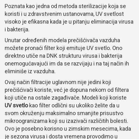
Poznata kao jedna od metoda sterilizacije koja se
koristi i u zdravstvenim ustanovama, UV svetlost
visoko je efikasna kada je u pitanju eliminacija virusa
i bakterija.
Unutar određenih modela prečišćivača vazduha
možete pronaći filter koji emituje UV svetlo. Ono
direktno utiče na DNK strukturu virusa i bakterija
onemogućavajući im da se razvijaju i na taj način ih
eliminiše iz vazduha.
Ovaj način filtracije uglavnom nije jedini koji
prečišćivači koriste, već je dopuna nekom od filtera
koji utiče na ostale zagađivače. Modeli koji koriste
UV svetlo
kao filter odlični su ukoliko želite da u
svom okruženju maksimalno smanjite prisustvo
mikroogranizama koji su izazivači različitih bolesti.
Ovo je posebno korisno u zimskim mesecima, kada
je sezona virusa i dosta vremena provodimo u