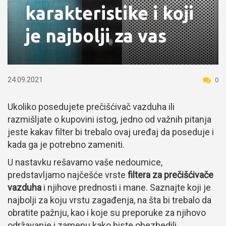
karakteristike i koji
je najbolji za vas
24.09.2021
0
Ukoliko posedujete prečišćivač vazduha ili
razmišljate o kupovini istog, jedno od važnih pitanja
jeste kakav filter bi trebalo ovaj uređaj da poseduje i
kada ga je potrebno zameniti.
U nastavku rešavamo vaše nedoumice,
predstavljamo najčešće vrste
filtera za prečišćivače
vazduha
i njihove prednosti i mane. Saznajte koji je
najbolji za koju vrstu zagađenja, na šta bi trebalo da
obratite pažnju, kao i koje su preporuke za njihovo
održavanje i zamenu kako biste obezbedili