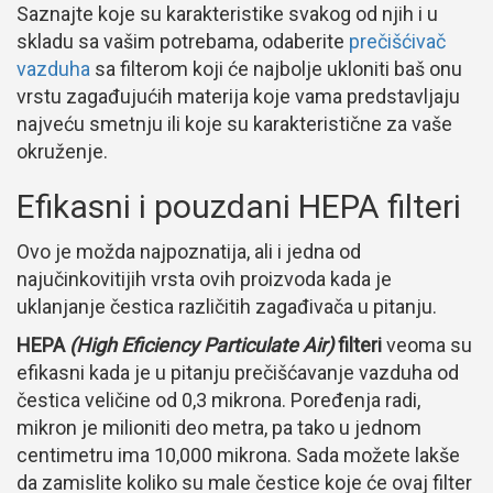
Saznajte koje su karakteristike svakog od njih i u
skladu sa vašim potrebama, odaberite
prečišćivač
vazduha
sa filterom koji će najbolje ukloniti baš onu
vrstu zagađujućih materija koje vama predstavljaju
najveću smetnju ili koje su karakteristične za vaše
okruženje.
Efikasni i pouzdani HEPA filteri
Ovo je možda najpoznatija, ali i jedna od
najučinkovitijih vrsta ovih proizvoda kada je
uklanjanje čestica različitih zagađivača u pitanju.
HEPA
(High Eficiency Particulate Air)
filteri
veoma su
efikasni kada je u pitanju prečišćavanje vazduha od
čestica veličine od 0,3 mikrona. Poređenja radi,
mikron je milioniti deo metra, pa tako u jednom
centimetru ima 10,000 mikrona. Sada možete lakše
da zamislite koliko su male čestice koje će ovaj filter