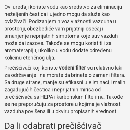
Ovi uređaji koriste vodu kao sredstvo za eliminaciju
neželjenih čestica i ujedno mogu da služe kao
ovlaživači. Podizanjem nivoa vlažnosti vazduha u
prostoriji, obezbediće vam prijatniji osećaj i
smanjenje neprijatnih simptoma koje suv vazduh
može da izazove. Takođe se mogu koristiti i za
aromaterapiju, ukoliko u vodu dodate određenu
količinu eteričnog ulja.
Prečišćivači koji koriste
vodeni filter
su relativno laki
za održavanje i ne morate da brinete o zameni filtera.
Sa druge strane, manje su efikasni u eliminaciji malih
zagađujućih čestica i neprijatnih mirisa od
prečišćivača sa HEPA i karbonskim filterima. Takođe
se ne preporučuju za prostore u kojima je vlažnost
vazduha povišena ili u okviru propisanih vrednosti.
Da li odabrati prečišćivač