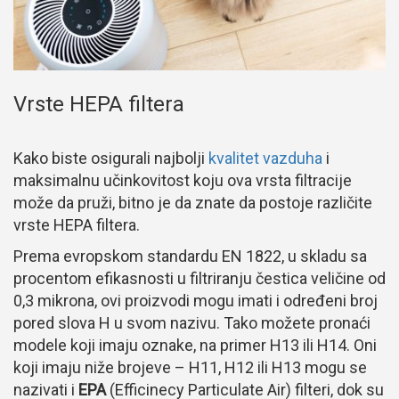
Vrste HEPA filtera
Kako biste osigurali najbolji
kvalitet vazduha
i
maksimalnu učinkovitost koju ova vrsta filtracije
može da pruži, bitno je da znate da postoje različite
vrste HEPA filtera.
Prema evropskom standardu EN 1822, u skladu sa
procentom efikasnosti u filtriranju čestica veličine od
0,3 mikrona, ovi proizvodi mogu imati i određeni broj
pored slova H u svom nazivu. Tako možete pronaći
modele koji imaju oznake, na primer H13 ili H14. Oni
koji imaju niže brojeve – H11, H12 ili H13 mogu se
nazivati i
EPA
(Efficinecy Particulate Air) filteri, dok su