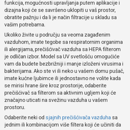
funkcija, mogućnosti upravljanja putem aplikacije i
dizajna koji će se savršeno uklopiti u vaš prostor,
obratite pažnju i da li je način filtracije u skladu sa
vašim potrebama.
Ukoliko živite u području sa veoma zagađenim
vazduhom, imate tegobe sa respiratornim organima
ili alergijama, prečišćivač vazduha sa HEPA filterom
je odličan izbor. Model sa UV svetlošću omogućiće
vam da budete bezbrižniji i manje izloženi virusima i
bakterijama. Ako ste vi ili neko u vašem domu pušač,
imate kućne ljubimce ili jednostavno ne volite kada
se mirisi hrane šire kroz prostorije, odaberite
prečišćivač sa filterom sa aktivnim ugljem koji će
značajno uticati na svežinu vazduha u vašem
prostoru.
Odaberite neki od
sjajnih prečišćivača vazduha
sa
jednim ili kombinacijom više filtera koji će učiniti da