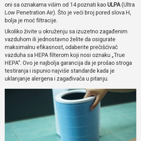
oni sa oznakama višim od 14 poznati kao
ULPA
(Ultra
Low Penetration Air). Što je veći broj pored slova H,
bolja je moć filtracije.
Ukoliko živite u okruženju sa izuzetno zagađenim
vazduhom ili jednostavno želite da osigurate
maksimalnu efikasnost, odaberite prečišćivač
vazduha sa HEPA filterom koji nosi oznaku „True
HEPA”. Ovo je najbolja garancija da je prošao stroga
testiranja i ispunio najviše standarde kada je
uklanjanje alergena i zagađivača u pitanju.