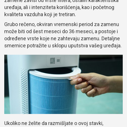
zamene zavisi od vrste filtera, ostalih karakteristika
uređaja, ali i intenziteta korišćenja, kao i početnog
kvaliteta vazduha koji je tretiran.
Grubo rečeno, okviran vremenski period za zamenu
može biti od šest meseci do 36 meseci, a postoje i
određene vrste koje ne zahtevaju zamenu. Detaljne
smernice potražite u sklopu uputstva vašeg uređaja.
Ukoliko ne želite da razmišljate o ovoj stavki,