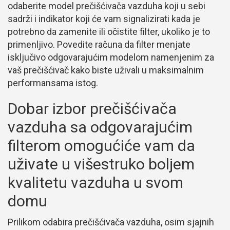
odaberite model prečišćivača vazduha koji u sebi
sadrži i indikator koji će vam signalizirati kada je
potrebno da zamenite ili očistite filter, ukoliko je to
primenljivo. Povedite računa da filter menjate
isključivo odgovarajućim modelom namenjenim za
vaš prečišćivač kako biste uživali u maksimalnim
performansama istog.
Dobar izbor prečišćivača
vazduha sa odgovarajućim
filterom omogućiće vam da
uživate u višestruko boljem
kvalitetu vazduha u svom
domu
Prilikom odabira prečišćivača vazduha, osim sjajnih