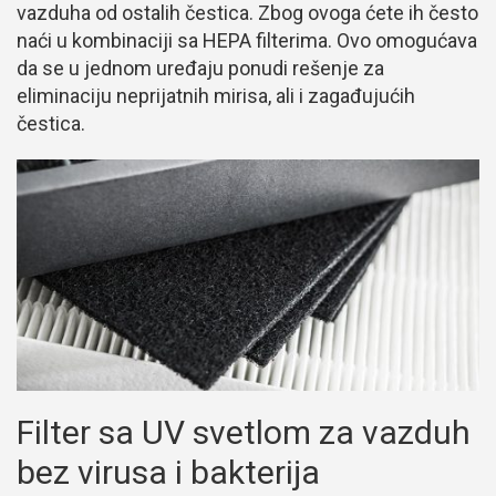
vazduha od ostalih čestica. Zbog ovoga ćete ih često
naći u kombinaciji sa HEPA filterima. Ovo omogućava
da se u jednom uređaju ponudi rešenje za
eliminaciju neprijatnih mirisa, ali i zagađujućih
čestica.
Filter sa
U
V
svetlo
m
za v
azduh
bez virusa i bakterija