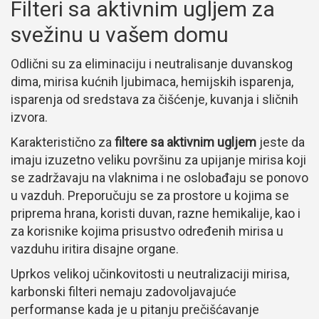
Filteri sa aktivnim ugljem za
svežinu u vašem domu
Odlični su za eliminaciju i neutralisanje duvanskog
dima, mirisa kućnih ljubimaca, hemijskih isparenja,
isparenja od sredstava za čišćenje, kuvanja i sličnih
izvora.
Karakteristično za
filtere sa aktivnim ugljem
jeste da
imaju izuzetno veliku površinu za upijanje mirisa koji
se zadržavaju na vlaknima i ne oslobađaju se ponovo
u vazduh. Preporučuju se za prostore u kojima se
priprema hrana, koristi duvan, razne hemikalije, kao i
za korisnike kojima prisustvo određenih mirisa u
vazduhu iritira disajne organe.
Uprkos velikoj učinkovitosti u neutralizaciji mirisa,
karbonski filteri nemaju zadovoljavajuće
performanse kada je u pitanju prečišćavanje