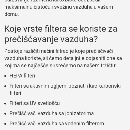
maksimalnu čistoću i svežinu vazduha u vašem
domu.
Koje vrste filtera se koriste za
prečišćavanje vazduha?
Postoje različiti načini filtracije koje prečišćivači
vazduha koriste, ali ćemo detaljnije objasniti one sa
kojima se najčešće susrećemo na našem tržištu:
HEPA filteri
Filteri sa aktivnim ugljem, poznati i kao karbonski
filteri
Filteri sa UV svetlošću
Prečišćivači vazduha sa jonizatorima
Prečišćivači vazduha sa vodenim filterom