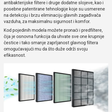
antibakterijske filtere i druge dodatne slojeve, kao i
posebne patentirane tehnologije koje su usmerene
na detekciju i brzu eliminaciju glavnih zagađivača
vazduha, za maksimalnu sigurnost i komfor.
Kod pojedinih modela možete pronaći i predfiltere,
čija je osnovna funkcija da uhvate sve one krupnije
čestice i tako smanje zaprljanost glavnog filtera
omogućavajući mu da što duže održi svoju
efikasnost.