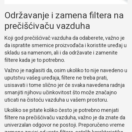
Održavanje i zamena filtera na
prečišćivaču vazduha
Koji god prečišćivač vazduha da odaberete, važno je
da ispratite smernice proizvođača i koristite uređaj u
skladu sa namenom, ali i da održavate i zamenite
filtere kada je to potrebno.
Važno je naglasiti da, osim ukoliko to nije navedeno u
uputstvu vašeg uređaja, filtere ne treba prati,
usisavati i tome slično jer će svaka navedena radnja
smanjiti njihovu učinkovitost što može značajno
uticati na čistoću vazduha u vašem prostoru.
Ukoliko se pitate koliko često je potrebno menjati
filtere na prečišćivaču vazduha, važno je da znate da
univerzalan odgovor ne postoji. Preporučeno vreme