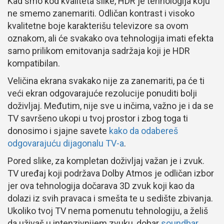
Kad smo kod kvaliteta slike, HDR je tehnologija koju
ne smemo zanemariti. Odličan kontrast i visoko
kvalitetne boje karakterišu televizore sa ovom
oznakom, ali će svakako ova tehnologija imati efekta
samo prilikom emitovanja sadržaja koji je HDR
kompatibilan.
Veličina ekrana svakako nije za zanemariti, pa će ti
veći ekran odgovarajuće rezolucije ponuditi bolji
doživljaj. Međutim, nije sve u inčima, važno je i da se
TV savršeno ukopi u tvoj prostor i zbog toga ti
donosimo i sjajne savete
kako da odabereš
odgovarajuću dijagonalu TV-a
.
Pored slike, za kompletan doživljaj važan je i zvuk.
TV uređaj koji podržava Dolby Atmos je odličan izbor
jer ova tehnologija dočarava 3D zvuk koji kao da
dolazi iz svih pravaca i smešta te u sedište zbivanja.
Ukoliko tvoj TV nema pomenutu tehnologiju, a želiš
da uživaš u intenzivnijem zvuku, dobar
soundbar