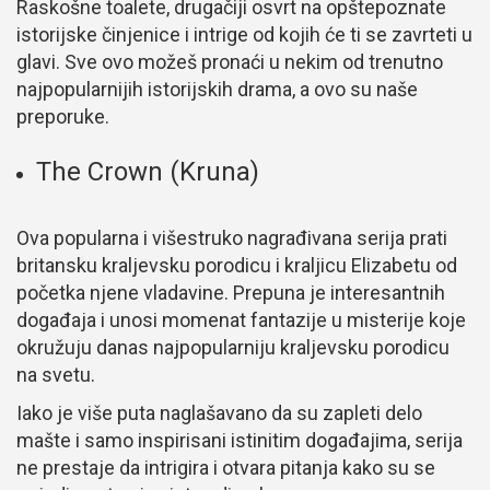
Raskošne toalete, drugačiji osvrt na opštepoznate
istorijske činjenice i intrige od kojih će ti se zavrteti u
glavi. Sve ovo možeš pronaći u nekim od trenutno
najpopularnijih istorijskih drama, a ovo su naše
preporuke.
The Crown (Kruna)
Ova popularna i višestruko nagrađivana serija prati
britansku kraljevsku porodicu i kraljicu Elizabetu od
početka njene vladavine. Prepuna je interesantnih
događaja i unosi momenat fantazije u misterije koje
okružuju danas najpopularniju kraljevsku porodicu
na svetu.
Iako je više puta naglašavano da su zapleti delo
mašte i samo inspirisani istinitim događajima, serija
ne prestaje da intrigira i otvara pitanja kako su se