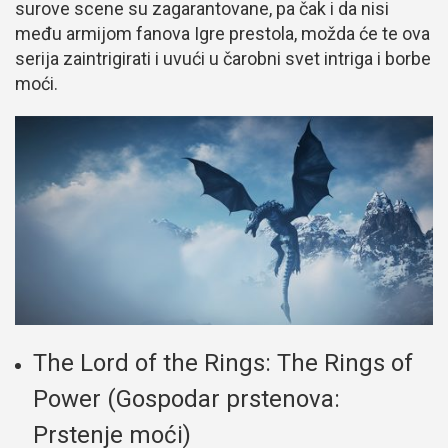
surove scene su zagarantovane, pa čak i da nisi
među armijom fanova Igre prestola, možda će te ova
serija zaintrigirati i uvući u čarobni svet intriga i borbe
moći.
The Lord of the Rings: The Rings of
Power (Gospodar prstenova:
Prstenje moći)