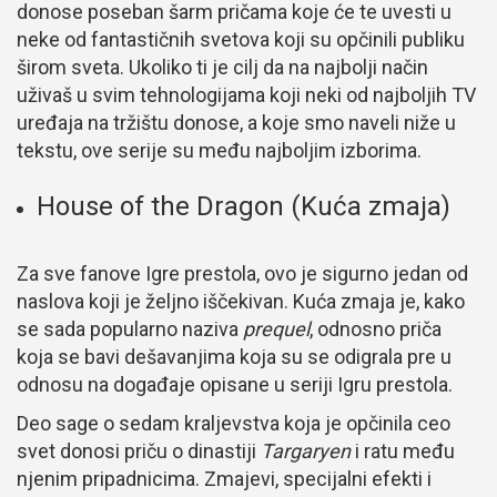
donose poseban šarm pričama koje će te uvesti u
neke od fantastičnih svetova koji su opčinili publiku
širom sveta. Ukoliko ti je cilj da na najbolji način
uživaš u svim tehnologijama koji neki od najboljih TV
uređaja na tržištu donose, a koje smo naveli niže u
tekstu, ove serije su među najboljim izborima.
House of the Dragon (Kuća zmaja)
Za sve fanove Igre prestola, ovo je sigurno jedan od
naslova koji je željno iščekivan. Kuća zmaja je, kako
se sada popularno naziva
prequel
, odnosno priča
koja se bavi dešavanjima koja su se odigrala pre u
odnosu na događaje opisane u seriji Igru prestola.
Deo sage o sedam kraljevstva koja je opčinila ceo
svet donosi priču o dinastiji
Targaryen
i ratu među
njenim pripadnicima. Zmajevi, specijalni efekti i