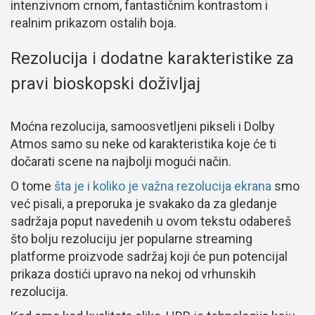
intenzivnom crnom, fantastičnim kontrastom i
realnim prikazom ostalih boja.
Rezolucija i dodatne karakteristike za
pravi bioskopski doživljaj
Moćna rezolucija, samoosvetljeni pikseli i Dolby
Atmos samo su neke od karakteristika koje će ti
dočarati scene na najbolji mogući način.
O tome
šta je i koliko je važna rezolucija ekrana
smo
već pisali, a preporuka je svakako da za gledanje
sadržaja poput navedenih u ovom tekstu odabereš
što bolju rezoluciju jer popularne streaming
platforme proizvode sadržaj koji će pun potencijal
prikaza dostići upravo na nekoj od vrhunskih
rezolucija.