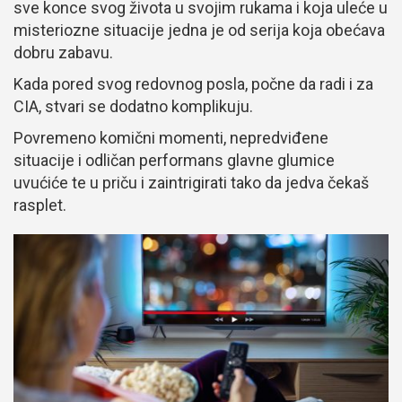
sve konce svog života u svojim rukama i koja uleće u
misteriozne situacije jedna je od serija koja obećava
dobru zabavu.
Kada pored svog redovnog posla, počne da radi i za
CIA, stvari se dodatno komplikuju.
Povremeno komični momenti, nepredviđene
situacije i odličan performans glavne glumice
uvućiće te u priču i zaintrigirati tako da jedva čekaš
rasplet.