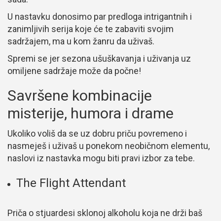
U nastavku donosimo par predloga intrigantnih i
zanimljivih serija koje će te zabaviti svojim
sadržajem, ma u kom žanru da uživaš.
Spremi se jer sezona ušuškavanja i uživanja uz
omiljene sadržaje može da počne!
Savršene kombinacije
misterije, humora i drame
Ukoliko voliš da se uz dobru priču povremeno i
nasmeješ i uživaš u ponekom neobičnom elementu,
naslovi iz nastavka mogu biti pravi izbor za tebe.
The Flight Attendant
Priča o stjuardesi sklonoj alkoholu koja ne drži baš