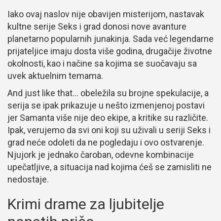
Iako ovaj naslov nije obavijen misterijom, nastavak
kultne serije Seks i grad donosi nove avanture
planetarno popularnih junakinja. Sada već legendarne
prijateljice imaju dosta više godina, drugačije životne
okolnosti, kao i načine sa kojima se suočavaju sa
uvek aktuelnim temama.
And just like that… obeležila su brojne spekulacije, a
serija se ipak prikazuje u nešto izmenjenoj postavi
jer Samanta više nije deo ekipe, a kritike su različite.
Ipak, verujemo da svi oni koji su uživali u seriji Seks i
grad neće odoleti da ne pogledaju i ovo ostvarenje.
Njujork je jednako čaroban, odevne kombinacije
upečatljive, a situacija nad kojima ćeš se zamisliti ne
nedostaje.
Krimi drame za ljubitelje