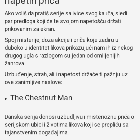
napetih priča
Ako voliš da pratiš serije sa ivice svog kauča, sledi
par predloga koji će te svojom napetošću držati
prikovanim za ekran.
Spoj misterije, doza akcije i priče koje zadiru u
duboko u identitet likova prikazujući nam ih iz nekog
drugog ugla s razlogom su jedan od omiljenijih
žanrova.
Uzbuđenje, strah, ali i napetost držaće ti pažnju uz
ove zanimljive naslove:
The Chestnut Man
Danska serija donosi uzbudljivu i misterioznu priča o
serijskom ubici i životima likova koji se prepliću sa
tajanstvenim događajima.