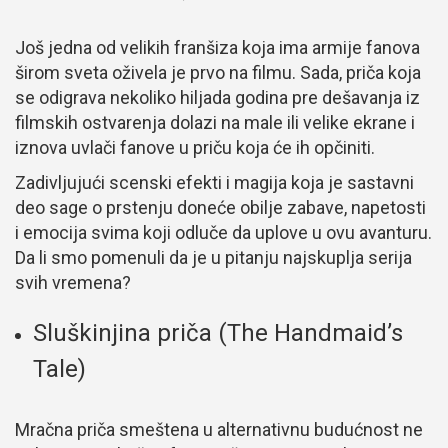
Još jedna od velikih franšiza koja ima armije fanova
širom sveta oživela je prvo na filmu. Sada, priča koja
se odigrava nekoliko hiljada godina pre dešavanja iz
filmskih ostvarenja dolazi na male ili velike ekrane i
iznova uvlači fanove u priču koja će ih opčiniti.
Zadivljujući scenski efekti i magija koja je sastavni
deo sage o prstenju doneće obilje zabave, napetosti
i emocija svima koji odluče da uplove u ovu avanturu.
Da li smo pomenuli da je u pitanju najskuplja serija
svih vremena?
Sluškinjina priča (The Handmaid’s
Tale)
Mračna priča smeštena u alternativnu budućnost ne