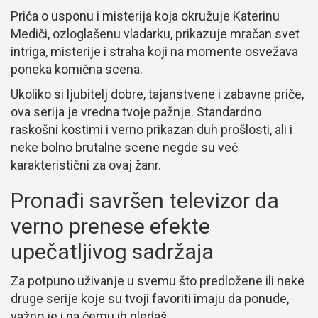
Priča o usponu i misterija koja okružuje Katerinu
Mediči, ozloglašenu vladarku, prikazuje mračan svet
intriga, misterije i straha koji na momente osvežava
poneka komična scena.
Ukoliko si ljubitelj dobre, tajanstvene i zabavne priče,
ova serija je vredna tvoje pažnje. Standardno
raskošni kostimi i verno prikazan duh prošlosti, ali i
neke bolno brutalne scene negde su već
karakteristični za ovaj žanr.
Pronađi savršen televizor da
verno prenese efekte
upečatljivog sadržaja
Za potpuno uživanje u svemu što predložene ili neke
druge serije koje su tvoji favoriti imaju da ponude,
važno je i na čemu ih gledaš.