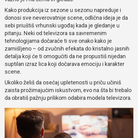
Kako produkcija iz sezone u sezonu napreduje i
donosi sve neverovatnije scene, odlična ideja je da
sebi priuštiš vrhunski ugođaj kada je gledanje u
pitanju. Neki od televizora sa savremenim
tehnologijama dočaraće ti sve onako kako je
zamišljeno – od zvučnih efekata do kristalno jasnih
detalja koji će ti omogućiti da ne propustiš nijedan
suptilan izraz lica koji dočarava emociju i karakter
scene.
Ukoliko želiš da osećaj upletenosti u priču učiniš
zaista prožimajućim iskustvom, evo na šta bi trebalo
da obratiš pažnju prilikom odabira modela televizora.