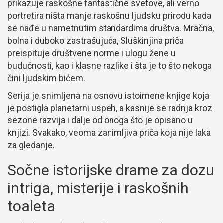
prikazuje raskošne fantastične svetove, ali verno
portretira ništa manje raskošnu ljudsku prirodu kada
se nađe u nametnutim standardima društva. Mračna,
bolna i duboko zastrašujuća, Sluškinjina priča
preispituje društvene norme i ulogu žene u
budućnosti, kao i klasne razlike i šta je to što nekoga
čini ljudskim bićem.
Serija je snimljena na osnovu istoimene knjige koja
je postigla planetarni uspeh, a kasnije se radnja kroz
sezone razvija i dalje od onoga što je opisano u
knjizi. Svakako, veoma zanimljiva priča koja nije laka
za gledanje.
Sočne istorijske drame za dozu
intriga, misterije i raskošnih
toaleta