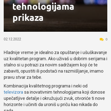
tehnologijama
prikaza
02.12.2022
0
Hladnije vreme je idealno za opuštanje i ušuškavanje
uz kvalitetan program. Ako uživaš u dobrim serijama i
stalno si u potrazi za novim sadržajem koji će te
zabaviti, opustiti ili podstaći na razmišljanje, imamo
pravu stvar za tebe.
Kombinacija kvalitetnog programa i neki od
televizora
sa inovativnim tehnologijama koji donose
upečatljive detalje i okružujući zvuk, otvoriće ti nove
horizonte i učiniti da uroniš u priču kao nikada do
sada.