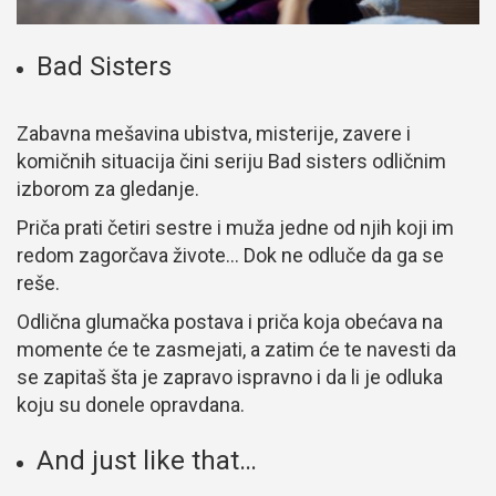
Bad Sisters
Zabavna mešavina ubistva, misterije, zavere i
komičnih situacija čini seriju Bad sisters odličnim
izborom za gledanje.
Priča prati četiri sestre i muža jedne od njih koji im
redom zagorčava živote… Dok ne odluče da ga se
reše.
Odlična glumačka postava i priča koja obećava na
momente će te zasmejati, a zatim će te navesti da
se zapitaš šta je zapravo ispravno i da li je odluka
koju su donele opravdana.
And just like that…