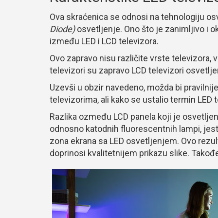
Ova skraćenica se odnosi na tehnologiju osv
Diode)
osvetljenje. Ono što je zanimljivo i o
između LED i LCD televizora.
Ovo zapravo nisu različite vrste televizora,
televizori su zapravo LCD televizori osvetlj
Uzevši u obzir navedeno, možda bi pravilnij
televizorima, ali kako se ustalio termin LED t
Razlika ozmeđu LCD panela koji je osvetlje
odnosno katodnih fluorescentnih lampi, jes
zona ekrana sa LED osvetljenjem. Ovo rezul
doprinosi kvalitetnijem prikazu slike. Takođe