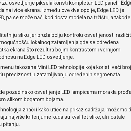
 za osvetljenje piksela koristi kompletan LED panel i
Edg
a na ivice ekrana. Između ove dve opcije, Edge LED je
D, pa se može naći kod dosta modela na tržištu, a takođe
etniju sliku jer pruža bolju kontrolu osvetljenosti različit
a mogućnošću lokalnog zatamljenja gde se određena
ka ekrana što rezultira bojim kontrastom i vernijom
u odnosu na Edge LED osvetljenje.
menu takozane Mini LED tehnologije koja koristi veći bro
eću preciznost u zatamljivanju određenih segmenata
 gde pozadinsko osvetljenje LED lampicama mora da prođ
nijom slikom bogatom bojama.
ehnologija znači i kako utiče na prikaz sadržaja, možemo 
najviše kriterijume kada su kvalitet slike, ali i ostale
u pitanju.