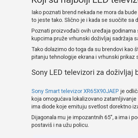
Iako poznati brend nekada ne mora da bude me
to jeste tako. Slično je i kada se suočite sa 
Poznati proizvođači ovih uređaja godinama s
kupcima pruže vrhunski doživljaj sadržaja s
Tako dolazimo do toga da su brendovi kao 
pitanju tehnologije ekrana i vrhunski prikaz s
Sony LED televizori za doživljaj
Sony Smart televizor XR65X90JAEP
je odli
koja omogućava lokalizovano zatamljivanje po
ima diode koje emituju svetlost dorektno iz
Dijagonala mu je impozantnih 65”, a ima i po
postaviš i na užu policu.