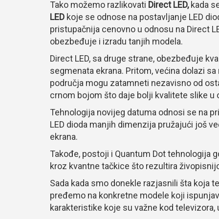
Tako možemo razlikovati
Direct LED,
kada se
LED
koje se odnose na postavljanje LED diod
pristupačnija cenovno u odnosu na Direct LE
obezbeđuje i izradu tanjih modela.
Direct LED, sa druge strane, obezbeđuje kvalit
segmenata ekrana. Pritom, većina dolazi s
područja mogu zatamneti nezavisno od ostat
crnom bojom što daje bolji kvalitete slike 
Tehnologija novijeg datuma odnosi se na pri
LED dioda manjih dimenzija pružajući još v
ekrana.
Takođe, postoji i Quantum Dot tehnologija
kroz kvantne tačkice što rezultira živopis
Sada kada smo donekle razjasnili šta koja t
pređemo na konkretne modele koji ispunjavaju 
karakteristike koje su važne kod televizora, 