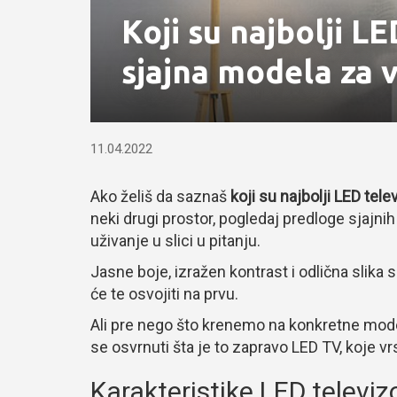
Koji su najbolji L
sjajna modela za 
11.04.2022
Ako želiš da saznaš
koji su najbolji LED telev
neki drugi prostor, pogledaj predloge sjajni
uživanje u slici u pitanju.
Jasne boje, izražen kontrast i odlična slika
će te osvojiti na prvu.
Ali pre nego što krenemo na konkretne mode
se osvrnuti šta je to zapravo LED TV, koje vr
Karakteristike LED televiz