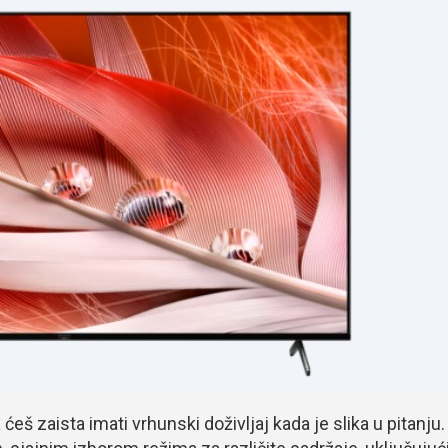
š zaista imati vrhunski doživljaj kada je slika u pitanju.