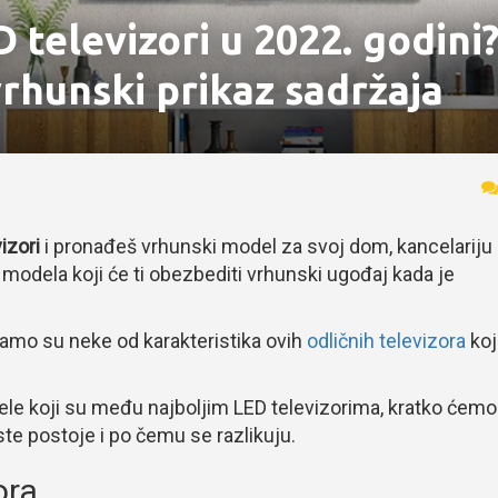
ED televizori u 2022. godin
vrhunski prikaz sadržaja
izori
i pronađeš vrhunski model za svoj dom, kancelariju i
h modela koji će ti obezbediti vrhunski ugođaj kada je
 samo su neke od karakteristika ovih
odličnih televizora
koj
le koji su među najboljim LED televizorima, kratko ćemo
ste postoje i po čemu se razlikuju.
ora