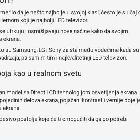
rilo da je nešto najbolje u svojoj klasi, često je slučaj 
dilemom koji je najbolji LED televizor.
e utrkuju i osmišljavaju nove načine kako da svojim
a ekrana.
što su Samsung, LG i Sony zaista među vodećima kada su
adržaja, pa samim tim i najkvalitetniji LED televizori.
 boja kao u realnom svetu
čan model sa Direct LCD tehnologijom osvetljenja ekrana
jedinih delova ekrana, pojačani kontrast i vernije boje j
a ekrana.
desivo postolje koje će ti omogućiti da ga po potrebi