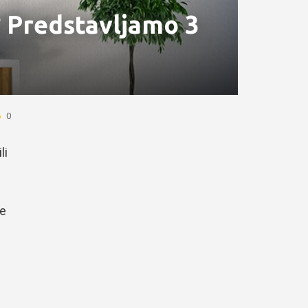
i? Predstavljamo 3
0
li
e