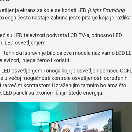
etljenja ekrana za koje se koristi LED
(Light Emmiting
ko čega često nastaje zabuna jeste pitanje koja je razlika
 već su LED televizori podvrsta LCD TV-a, odnosno LED
eni LED osvetljenjem.
e i tehnički ispravnije bilo da ove modele nazivamo LCD L
elevizori, njega ćemo i koristiti.
n LED osvetljenjem i onoga koji je osvetljen pomoću CCFL
te u većoj mogućnosti kontrole osvetljenosti određenih
tira većim kontrastom i izraženijim tamnim bojama što
, LED paneli su ekonomičniji i štede energiju.