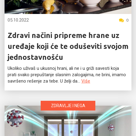
05.10.2022
0
Zdravi načini pripreme hrane uz
uređaje koji će te oduševiti svojom
jednostavnošću
Ukoliko uživaš u ukusnoj hrani, ali ne i u griži savesti koja
prati svako prepuštanje slasnim zalogajima, ne brini, imamo
savršeno rešenje za tebe. U želji da...
Više
ZDRAVLJE I NEGA