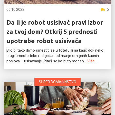
06.10.2022
0
Da li je robot usisivač pravi izbor
za tvoj dom? Otkrij 5 prednosti
upotrebe robot usisivača
Bilo bi tako divno smestiti se u fotelju ili na kauč dok neko
drugi umesto tebe radi jedan od manje omiljenih kućnih
poslova – usisavanje. Pitaš se ko bi to mogao...
Više
SUPER DOMAĆINSTVO