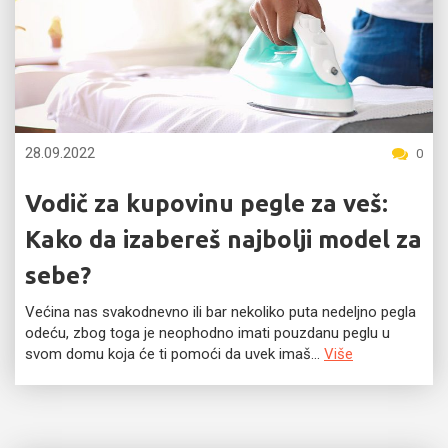
28.09.2022
0
Vodič za kupovinu pegle za veš:
Kako da izabereš najbolji model za
sebe?
Većina nas svakodnevno ili bar nekoliko puta nedeljno pegla
odeću, zbog toga je neophodno imati pouzdanu peglu u
svom domu koja će ti pomoći da uvek imaš...
Više