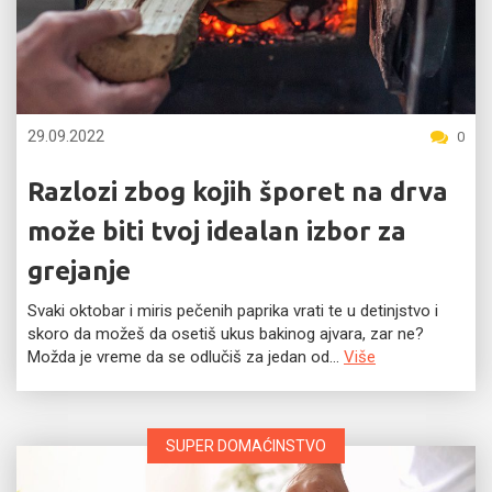
29.09.2022
0
Razlozi zbog kojih šporet na drva
može biti tvoj idealan izbor za
grejanje
Svaki oktobar i miris pečenih paprika vrati te u detinjstvo i
skoro da možeš da osetiš ukus bakinog ajvara, zar ne?
Možda je vreme da se odlučiš za jedan od...
Više
SUPER DOMAĆINSTVO