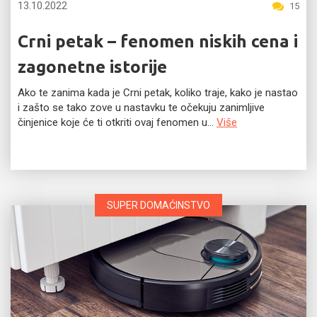
13.10.2022
15
Crni petak – fenomen niskih cena i
zagonetne istorije
Ako te zanima kada je Crni petak, koliko traje, kako je nastao
i zašto se tako zove u nastavku te očekuju zanimljive
činjenice koje će ti otkriti ovaj fenomen u...
Više
SUPER DOMAĆINSTVO