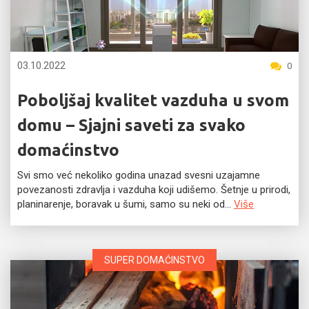
03.10.2022
0
Poboljšaj kvalitet vazduha u svom
domu – Sjajni saveti za svako
domaćinstvo
Svi smo već nekoliko godina unazad svesni uzajamne
povezanosti zdravlja i vazduha koji udišemo. Šetnje u prirodi,
planinarenje, boravak u šumi, samo su neki od...
Više
SUPER DOMAĆINSTVO