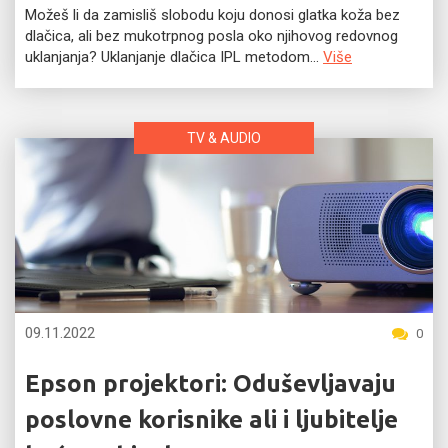
Možeš li da zamisliš slobodu koju donosi glatka koža bez
dlačica, ali bez mukotrpnog posla oko njihovog redovnog
uklanjanja? Uklanjanje dlačica IPL metodom...
Više
TV & AUDIO
09.11.2022
0
Epson projektori: Oduševljavaju
poslovne korisnike ali i ljubitelje