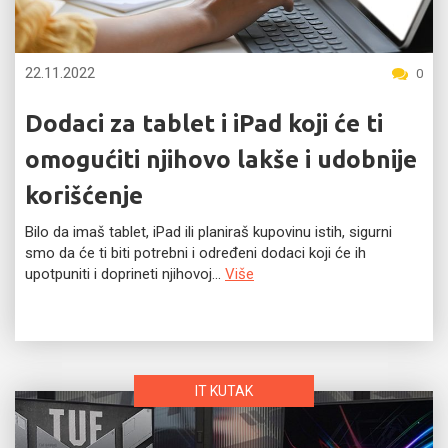
22.11.2022
0
Dodaci za tablet i iPad koji će ti
omogućiti njihovo lakše i udobnije
korišćenje
Bilo da imaš tablet, iPad ili planiraš kupovinu istih, sigurni
smo da će ti biti potrebni i određeni dodaci koji će ih
upotpuniti i doprineti njihovoj...
Više
IT KUTAK