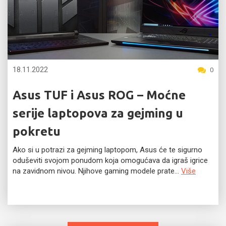
18.11.2022
0
Asus TUF i Asus ROG – Moćne
serije laptopova za gejming u
pokretu
Ako si u potrazi za gejming laptopom, Asus će te sigurno
oduševiti svojom ponudom koja omogućava da igraš igrice
na zavidnom nivou. Njihove gaming modele prate...
Više