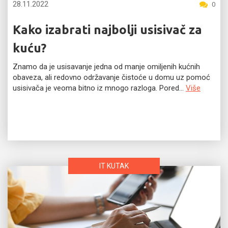
28.11.2022
0
Kako izabrati najbolji usisivač za
kuću?
Znamo da je usisavanje jedna od manje omiljenih kućnih
obaveza, ali redovno održavanje čistoće u domu uz pomoć
usisivača je veoma bitno iz mnogo razloga. Pored...
Više
IT KUTAK