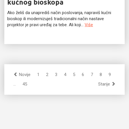
kućnog bioskopa
Ako želiš da unaprediš način poslovanja, napraviš kućni
bioskop ili modernizuješ tradicionalni način nastave
projektor je pravi uređaj za tebe. Ali koji...
Više
Novije
1
2
3
4
5
6
7
8
9
…
45
Starije