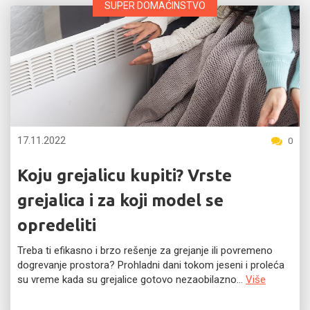
SUPER DOMAĆINSTVO
17.11.2022
0
Koju grejalicu kupiti? Vrste
grejalica i za koji model se
opredeliti
Treba ti efikasno i brzo rešenje za grejanje ili povremeno
dogrevanje prostora? Prohladni dani tokom jeseni i proleća
su vreme kada su grejalice gotovo nezaobilazno...
Više