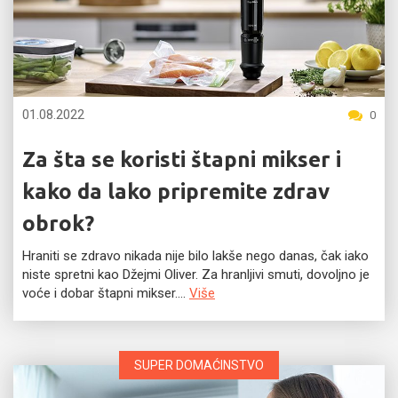
01.08.2022
0
Za šta se koristi štapni mikser i
kako da lako pripremite zdrav
obrok?
Hraniti se zdravo nikada nije bilo lakše nego danas, čak iako
niste spretni kao Džejmi Oliver. Za hranljivi smuti, dovoljno je
voće i dobar štapni mikser....
Više
SUPER DOMAĆINSTVO