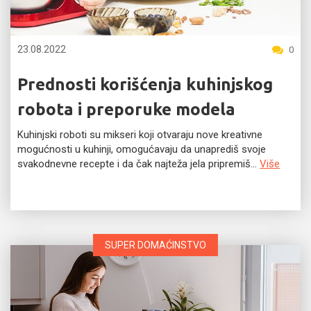
23.08.2022
0
Prednosti korišćenja kuhinjskog
robota i preporuke modela
Kuhinjski roboti su mikseri koji otvaraju nove kreativne
mogućnosti u kuhinji, omogućavaju da unaprediš svoje
svakodnevne recepte i da čak najteža jela pripremiš...
Više
SUPER DOMAĆINSTVO