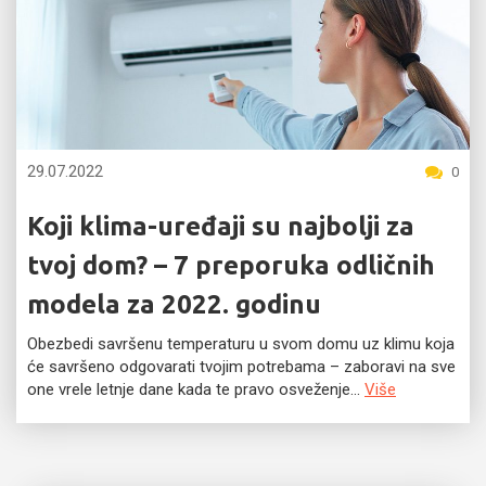
29.07.2022
0
Koji klima-uređaji su najbolji za
tvoj dom? – 7 preporuka odličnih
modela za 2022. godinu
Obezbedi savršenu temperaturu u svom domu uz klimu koja
će savršeno odgovarati tvojim potrebama – zaboravi na sve
one vrele letnje dane kada te pravo osveženje...
Više