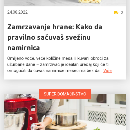
24.08.2022
0
Zamrzavanje hrane: Kako da
pravilno sačuvaš svežinu
namirnica
Omiljeno voće, veće količine mesa ili kuvani obroci za
užurbane dane – zamrzivač je idealan uređaj koji će ti
omogućiti da čuvaš namirnice mesecima bez da...
Više
SUPER DOMAĆINSTVO