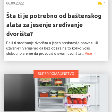
06.09.2022
1
Šta ti je potrebno od baštenskog
alata za jesenje sređivanje
dvorišta?
Da li ti sređivanje dvorišta u jesen predstavlja obavezu ili
uživanje? Verujemo da bez obzira na to koliko voliš
slobodno vreme da provodiš u svom dvorištu,...
Više
SUPER DOMAĆINSTVO