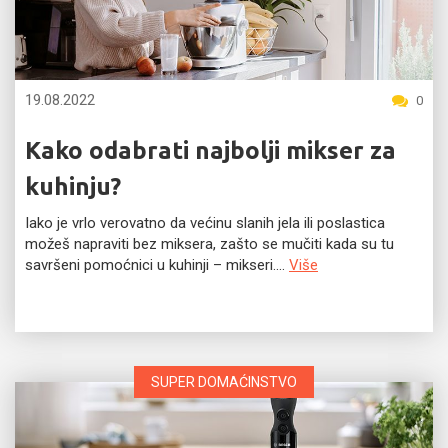
19.08.2022
0
Kako odabrati najbolji mikser za
kuhinju?
Iako je vrlo verovatno da većinu slanih jela ili poslastica
možeš napraviti bez miksera, zašto se mučiti kada su tu
savršeni pomoćnici u kuhinji – mikseri....
Više
SUPER DOMAĆINSTVO