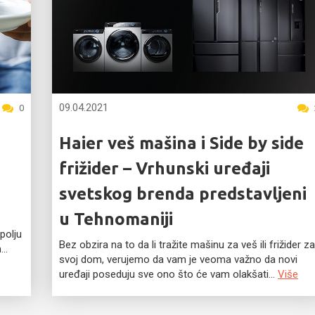
09.04.2021
0
Haier veš mašina i Side by side
frižider – Vrhunski uređaji
svetskog brenda predstavljeni
u Tehnomaniji
polju
Bez obzira na to da li tražite mašinu za veš ili frižider z
..
svoj dom, verujemo da vam je veoma važno da novi
uređaji poseduju sve ono što će vam olakšati...
Više