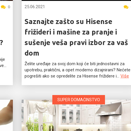
25.06.2021
0
Saznajte zašto su Hisense
frižideri i mašine za pranje i
?
sušenje veša pravi izbor za vaš
dom
ije
Želite uređaje za svoj dom koji će biti jednostavni za
e...
upotrebu, praktični, a opet moderno dizajnirani? Nećete
pogrešiti ako se opredelite za Hisense frižidere i...
Više
SUPER DOMAĆINSTVO