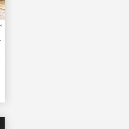
4
o
i