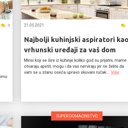
21.05.2021
0
Najbolji kuhinjski aspiratori ka
vrhunski uređaji za vaš dom
Mirisi koji se šire iz kuhinje koliko god su prijatni, mame 
otvaraju apetit, mogu i da vas nerviraju jer ne želite da
vam se u stanu oseća upravo skuvani ručak....
Više
šimo
SUPER DOMAĆINSTVO