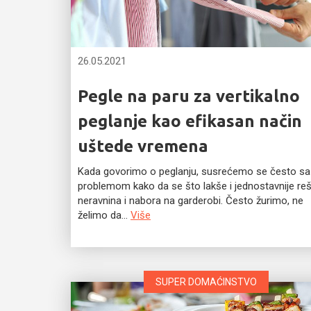
26.05.2021
Pegle na paru za vertikalno
peglanje kao efikasan način
uštede vremena
Kada govorimo o peglanju, susrećemo se često sa
problemom kako da se što lakše i jednostavnije re
neravnina i nabora na garderobi. Često žurimo, ne
želimo da...
Više
SUPER DOMAĆINSTVO