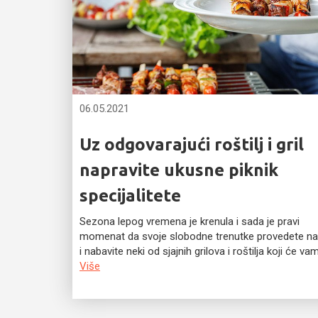
06.05.2021
Uz odgovarajući roštilj i gril
napravite ukusne piknik
specijalitete
Sezona lepog vremena je krenula i sada je pravi
momenat da svoje slobodne trenutke provedete na
i nabavite neki od sjajnih grilova i roštilja koji će vam.
Više