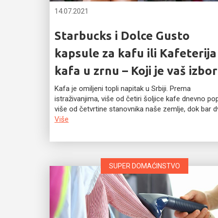
14.07.2021
Starbucks i Dolce Gusto
kapsule za kafu ili Kafeterija
kafa u zrnu – Koji je vaš izbor
Kafa je omiljeni topli napitak u Srbiji. Prema
istraživanjima, više od četiri šoljice kafe dnevno pop
više od četvrtine stanovnika naše zemlje, dok bar dv
Više
SUPER DOMAĆINSTVO